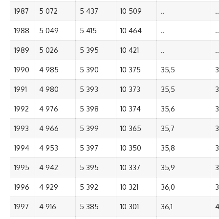
1987
5 072
5 437
10 509
..
..
1988
5 049
5 415
10 464
..
..
1989
5 026
5 395
10 421
..
..
1990
4 985
5 390
10 375
35,5
3
1991
4 980
5 393
10 373
35,5
3
1992
4 976
5 398
10 374
35,6
3
1993
4 966
5 399
10 365
35,7
3
1994
4 953
5 397
10 350
35,8
3
1995
4 942
5 395
10 337
35,9
3
1996
4 929
5 392
10 321
36,0
3
1997
4 916
5 385
10 301
36,1
4