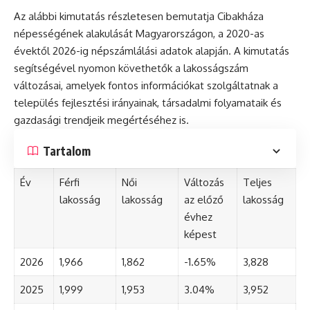
Az alábbi kimutatás részletesen bemutatja Cibakháza
népességének alakulását Magyarországon, a 2020-as
évektől 2026-ig népszámlálási adatok alapján. A kimutatás
segítségével nyomon követhetők a lakosságszám
változásai, amelyek fontos információkat szolgáltatnak a
település fejlesztési irányainak, társadalmi folyamataik és
gazdasági trendjeik megértéséhez is.
Tartalom
Év
Férfi
Női
Változás
Teljes
lakosság
lakosság
az előző
lakosság
évhez
képest
2026
1,966
1,862
-1.65%
3,828
2025
1,999
1,953
3.04%
3,952