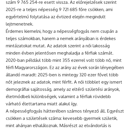
szám 9 765 254-re esett vissza. Az előrejelzések szerint
2025-re a teljes népesség 9 721 685 főre csökken, ami
egyértelmű folytatása az évtized elején megindult
lejtmenetnek.
Érdemes kiemelni, hogy a népességfogyás nem csupán a
teljes számokban, hanem a nemek arányában is érdekes
mintázatokat mutat. Az adatok szerint a női lakosság
minden évben jelentősen meghaladja a férfiak számát.
2020-ban például több mint 355 ezerrel volt több nő, mint
férfi Magyarországon. Ez az arány az évek során lényegében
állandó maradt: 2025-ben is mintegy 320 ezer fővel több
nőt jeleznek az adatok, mint férfit. A női többlet egy ismert
demográfiai sajátosság, amely az eltérő születési arányok,
életmódbeli különbségek, valamint a férfiak rövidebb
várható élettartama miatt alakul így.
A népességfogyás hátterében számos tényező áll. Egyrészt
csökken a születések száma: kevesebb gyermek születik,
mint ahányan elhaláloznak. Másrészt az elvándorlás is