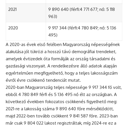
2021
9 890 640 (férfi:4 771 677; nő: 5 118
963)
2020
9 917 344 (férfi:4 780 849; nő: 5 136
495)
A 2020-as évek első felében Magyarország népességének
alakulása jól tükrözi a hosszú távú demográfiai trendeket,
amelyek évtizedek óta formálják az ország társadalmi és
gazdasági viszonyait. A rendelkezésre álló adatok alapján
egyértelműen megfigyelhető, hogy a teljes lakosságszám
évről évre csökkenő tendenciát mutat.
2020-ban Magyarország teljes népessége 9 917 344 fő volt,
ebből 4 780 849 férfi és 5 136 495 nő élt az országban. A
következő években fokozatos csökkenés figyelhető meg:
2021-re a lakosság száma 9 890 640 főre mérséklődött,
majd 2022-ben tovább csökkent 9 841 587 főre. 2023-ban
már csak 9 804 022 lakost regisztráltak, míg 2024-re ez a