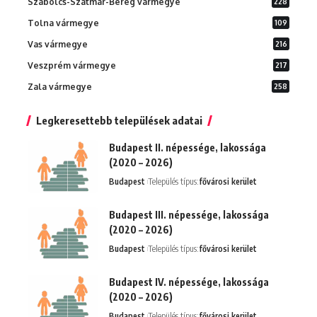
Szabolcs-Szatmár-Bereg vármegye
228
Tolna vármegye
109
Vas vármegye
216
Veszprém vármegye
217
Zala vármegye
258
Legkeresettebb települések adatai
Budapest II. népessége, lakossága
(2020 – 2026)
Budapest
Település típus:
fővárosi kerület
Budapest III. népessége, lakossága
(2020 – 2026)
Budapest
Település típus:
fővárosi kerület
Budapest IV. népessége, lakossága
(2020 – 2026)
Budapest
Település típus:
fővárosi kerület