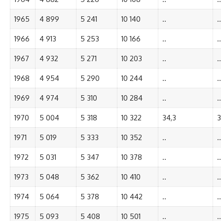
1965
4 899
5 241
10 140
..
..
1966
4 913
5 253
10 166
..
..
1967
4 932
5 271
10 203
..
..
1968
4 954
5 290
10 244
..
..
1969
4 974
5 310
10 284
..
..
1970
5 004
5 318
10 322
34,3
3
1971
5 019
5 333
10 352
..
..
1972
5 031
5 347
10 378
..
..
1973
5 048
5 362
10 410
..
..
1974
5 064
5 378
10 442
..
..
1975
5 093
5 408
10 501
..
..