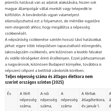
jelentős hatással van az adatok alakulására, hiszen sok
magyar állampolgár vállal munkát vagy telepedik le
külföldön. A bevándorlás ugyan valamelyest
ellensúlyozhatná ezt a folyamatot, de mértéke egyelőre
nem elegendő ahhoz, hogy megállítsa a népesség
csökkenését.
A népsűrűség csökkenése szintén hosszú távú hatásokkal
járhat: egyre több településen tapasztalható elöregedés,
lakosságszám-csökkenés, ami különösen a kisebb falvakat
és vidéki térségeket érinti érzékenyen. Ezzel párhuzamosan
a nagyvárosok, különösen Budapest környéke, továbbra is
népszerű célpont a belföldi vándorlók körében.
Teljes népesség száma és átlagos életkora nem
szerint országos szinten (2025)
Év
A férfi
A női
A
A férfiak
A
népesség
népesség
népesség
átlagéletkora,
á
száma,
száma,
száma
év január 1.
é