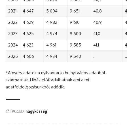
2021
4 647
5 004
9 651
40,8
4
2022
4 629
4 982
9 610
40,9
4
2023
4 625
4 974
9 600
41,0
4
2024
4 623
4 961
9 585
41,1
4
2025
4 606
4 934
9 540
..
..
*A nyers adatok a nyilvantarto.hu nyilvános adatiból
származnak. Hibák előfordulhatnak ami a mi
adatfeldolgozásunkból adódik.
TAGGED:
nagyközség