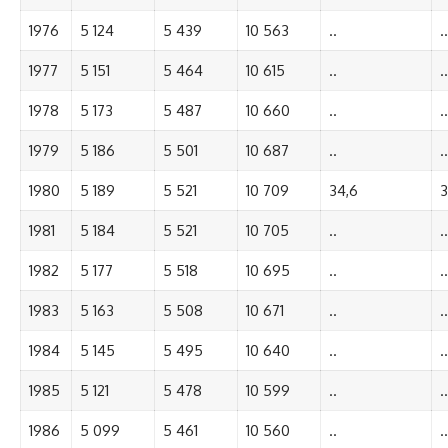
1976
5 124
5 439
10 563
..
..
1977
5 151
5 464
10 615
..
..
1978
5 173
5 487
10 660
..
..
1979
5 186
5 501
10 687
..
..
1980
5 189
5 521
10 709
34,6
3
1981
5 184
5 521
10 705
..
..
1982
5 177
5 518
10 695
..
..
1983
5 163
5 508
10 671
..
..
1984
5 145
5 495
10 640
..
..
1985
5 121
5 478
10 599
..
..
1986
5 099
5 461
10 560
..
..