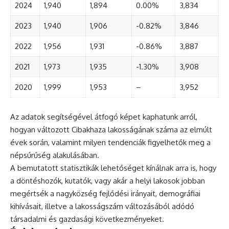
2024
1,940
1,894
0.00%
3,834
2023
1,940
1,906
-0.82%
3,846
2022
1,956
1,931
-0.86%
3,887
2021
1,973
1,935
-1.30%
3,908
2020
1,999
1,953
–
3,952
Az adatok segítségével átfogó képet kaphatunk arról,
hogyan változott Cibakhaza lakosságának száma az elmúlt
évek során, valamint milyen tendenciák figyelhetők meg a
népsűrűség alakulásában.
A bemutatott statisztikák lehetőséget kínálnak arra is, hogy
a döntéshozók, kutatók, vagy akár a helyi lakosok jobban
megértsék a nagyközség fejlődési irányait, demográfiai
kihívásait, illetve a lakosságszám változásából adódó
társadalmi és gazdasági következményeket.