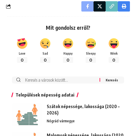
Mit gondolsz erről?
Love
Sad
Happy
Sleepy
Wink
0
0
0
0
0
Keresés:
Települések népesség adatai
Szátok népessége, lakossága (2020 –
2026)
Nógrád vármegye
Malomsok népessége, lakossága (2020