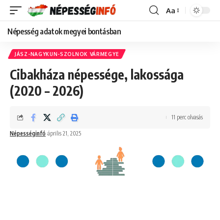
Aa
Font
Resizer
Népesség adatok megyei bontásban
JÁSZ-NAGYKUN-SZOLNOK VÁRMEGYE
Cibakháza népessége, lakossága
(2020 – 2026)
11 perc olvasás
Népességinfó
április 21, 2025