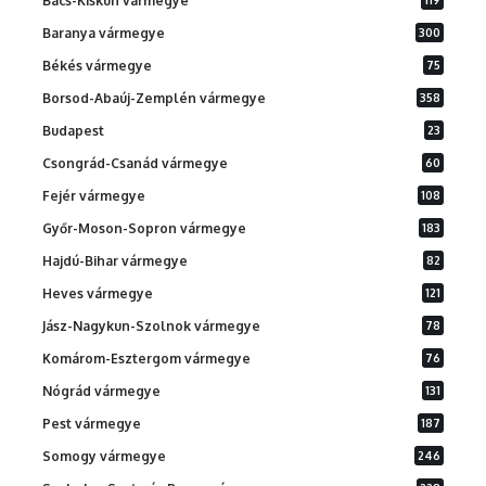
Bács-Kiskun vármegye
Baranya vármegye
300
Békés vármegye
75
Borsod-Abaúj-Zemplén vármegye
358
Budapest
23
Csongrád-Csanád vármegye
60
Fejér vármegye
108
Győr-Moson-Sopron vármegye
183
Hajdú-Bihar vármegye
82
Heves vármegye
121
Jász-Nagykun-Szolnok vármegye
78
Komárom-Esztergom vármegye
76
Nógrád vármegye
131
Pest vármegye
187
Somogy vármegye
246