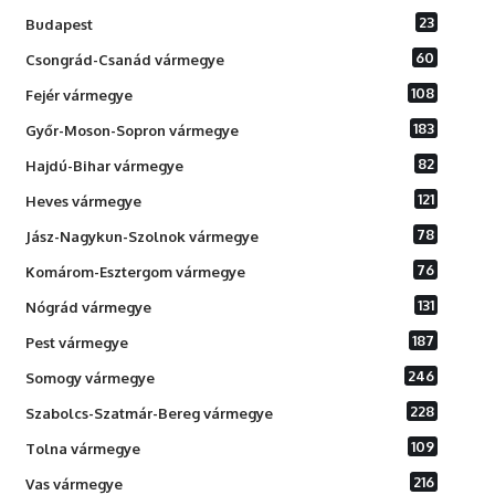
23
Budapest
60
Csongrád-Csanád vármegye
108
Fejér vármegye
183
Győr-Moson-Sopron vármegye
82
Hajdú-Bihar vármegye
121
Heves vármegye
78
Jász-Nagykun-Szolnok vármegye
76
Komárom-Esztergom vármegye
131
Nógrád vármegye
187
Pest vármegye
246
Somogy vármegye
228
Szabolcs-Szatmár-Bereg vármegye
109
Tolna vármegye
216
Vas vármegye