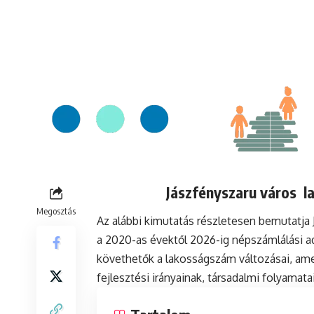
Jászfényszaru város l
Megosztás
Az alábbi kimutatás részletesen bemutatja
a 2020-as évektől 2026-ig népszámlálási a
követhetők a lakosságszám változásai, ame
fejlesztési irányainak, társadalmi folyamat