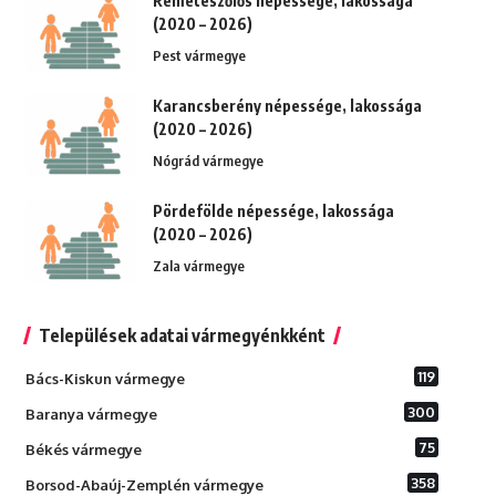
Remeteszőlős népessége, lakossága
(2020 – 2026)
Pest vármegye
Karancsberény népessége, lakossága
(2020 – 2026)
Nógrád vármegye
Pördefölde népessége, lakossága
(2020 – 2026)
Zala vármegye
Települések adatai vármegyénkként
119
Bács-Kiskun vármegye
300
Baranya vármegye
75
Békés vármegye
358
Borsod-Abaúj-Zemplén vármegye