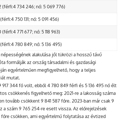
 (férfi:4 734 246; nő: 5 069 776)
(férfi:4 750 131; nő: 5 091 456)
(férfi:4 771 677; nő: 5 118 963)
(férfi:4 780 849; nő: 5 136 495)
népességének alakulása jól tükrözi a hosszú távú
ta formálják az ország társadalmi és gazdasági
apján egyértelműen megfigyelhető, hogy a teljes
iát mutat.
17 344 fő volt, ebből 4 780 849 férfi és 5 136 495 nő élt
tos csökkenés figyelhető meg: 2021-re a lakosság száma
n tovább csökkent 9 841 587 főre. 2023-ban már csak 9
z a szám 9 765 254-re esett vissza. Az előrejelzések
5 főre csökken, ami egyértelmű folytatása az évtized