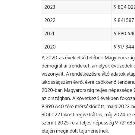
2023
9 804 022
2022
9 841 587 
2021
9 890 640 
2020
9 917 344 
A 2020-as évek első felében Magyarország 
demográfiai trendeket, amelyek évtizedek ó
viszonyait. A rendelkezésre álló adatok al
lakosságszám évről évre csökkenő tendenc
2020-ban Magyarország teljes népessége 9 9
az országban. A következő években fokoza
9 890 640 főre mérséklődött, majd 2022-be
804 022 lakost regisztráltak, míg 2024-re e
szerint 2025-re a teljes népesség 9 721 68
elején megindult lejtmenetnek.