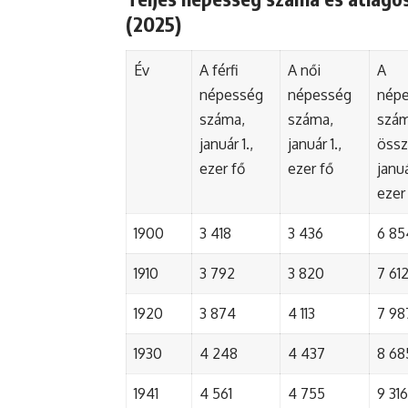
(2025)
Év
A férfi
A női
A
népesség
népesség
nép
száma,
száma,
szá
január 1.,
január 1.,
össz
ezer fő
ezer fő
januá
ezer
1900
3 418
3 436
6 85
1910
3 792
3 820
7 61
1920
3 874
4 113
7 98
1930
4 248
4 437
8 68
1941
4 561
4 755
9 316