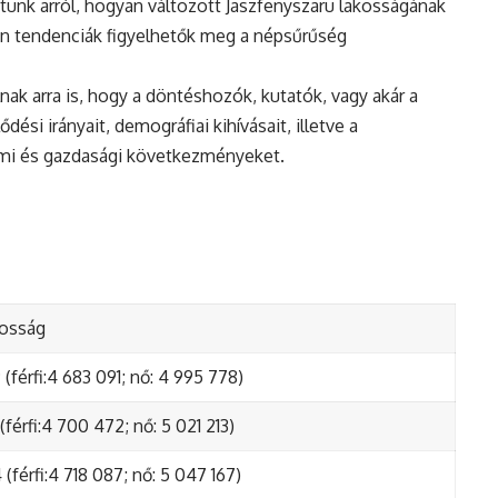
tunk arról, hogyan változott Jaszfenyszaru lakosságának
en tendenciák figyelhetők meg a népsűrűség
nak arra is, hogy a döntéshozók, kutatók, vagy akár a
ési irányait, demográfiai kihívásait, illetve a
lmi és gazdasági következményeket.
kosság
(férfi:4 683 091; nő: 4 995 778)
(férfi:4 700 472; nő: 5 021 213)
(férfi:4 718 087; nő: 5 047 167)