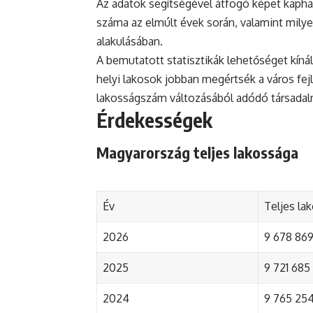
Az adatok segítségével átfogó képet kapha
száma az elmúlt évek során, valamint mily
alakulásában.
A bemutatott statisztikák lehetőséget kínál
helyi lakosok jobban megértsék a város fejlőd
lakosságszám változásából adódó társada
Érdekességek
Magyarország teljes lakossága
Év
Teljes la
2026
9 678 869 
2025
9 721 685 
2024
9 765 254 