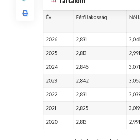
Tartalom
Év
Férfi lakosság
Női 
2026
2,831
3,04
2025
2,813
2,991
2024
2,845
3,071
2023
2,842
3,05
2022
2,831
3,03
2021
2,825
3,019
2020
2,813
2,991