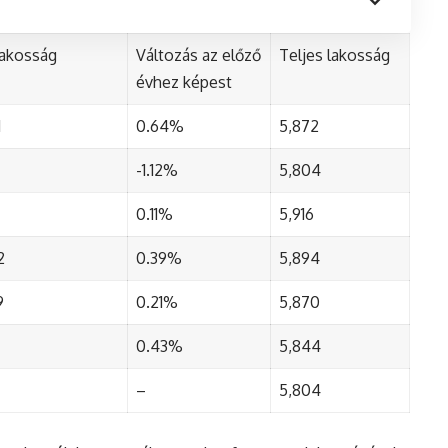
lakosság
Változás az előző
Teljes lakosság
évhez képest
1
0.64%
5,872
-1.12%
5,804
0.11%
5,916
2
0.39%
5,894
9
0.21%
5,870
0.43%
5,844
–
5,804