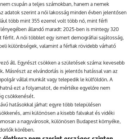
 nem csupán a teljes számokban, hanem a nemek
Az adatok szerint a női lakosság minden évben jelentősen
ul több mint 355 ezerrel volt több nő, mint férfi
 lényegében állandó maradt: 2025-ben is mintegy 320
 férfit. A női többlet egy ismert demográfiai sajátosság,
eli különbségek, valamint a férfiak rövidebb várható
ző áll. Egyrészt csökken a születések száma: kevesebb
. Másrészt az elvándorlás is jelentős hatással van az
polgár vállal munkát vagy telepedik le külföldön. A
hatná ezt a folyamatot, de mértéke egyelőre nem
ég csökkenését.
vú hatásokkal járhat: egyre több településen
ökkenés, ami különösen a kisebb falvakat és vidéki
uzamosan a nagyvárosok, különösen Budapest környéke,
ndorlók körében.
 életkora nem szerint országos szinten