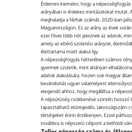
Érdemes kiemelni, hogy a népességfogyás
arányában is érdekes mintázatokat mutat. 
meghaladja a férfiak számát. 2020-ban példá
Magyarországon. Ez az arány az évek során
ezer fővel több nőt jeleznek az adatok, mint
amely az eltérő születési arányok, életmódb
élettartama miatt alakul így.
A népességfogyás hátterében számos ténye
gyermek születik, mint ahányan elhaláloznak
adatok alakulására, hiszen sok magyar állam
bevándorlás ugyan valamelyest ellensúlyoz
elegendő ahhoz, hogy megállítsa a népess
A népsűrűség csökkenése szintén hosszú tá
tapasztalható elöregedés, lakosságszám-cs
térségeket érinti érzékenyen. Ezzel párh
továbbra is népszerű célpont a belföldi vá
Teljes népesség száma és átlagos