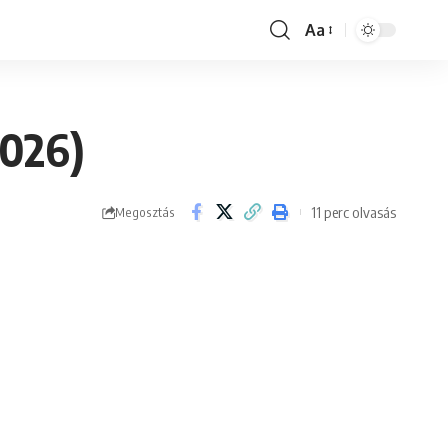
Aa
Font
Resizer
2026)
11 perc olvasás
Megosztás