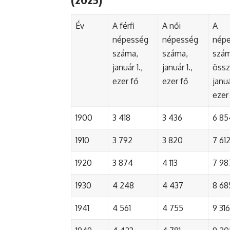
Év
A férfi
A női
A
népesség
népesség
nép
száma,
száma,
szá
január 1.,
január 1.,
össz
ezer fő
ezer fő
januá
ezer
1900
3 418
3 436
6 85
1910
3 792
3 820
7 61
1920
3 874
4 113
7 98
1930
4 248
4 437
8 68
1941
4 561
4 755
9 316