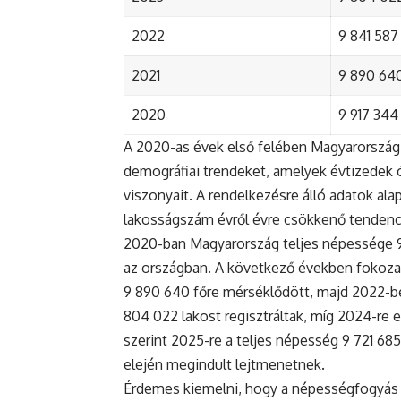
2022
9 841 587 
2021
9 890 640 
2020
9 917 344 
A 2020-as évek első felében Magyarország 
demográfiai trendeket, amelyek évtizedek ó
viszonyait. A rendelkezésre álló adatok al
lakosságszám évről évre csökkenő tendenc
2020-ban Magyarország teljes népessége 9 9
az országban. A következő években fokoza
9 890 640 főre mérséklődött, majd 2022-be
804 022 lakost regisztráltak, míg 2024-re e
szerint 2025-re a teljes népesség 9 721 68
elején megindult lejtmenetnek.
Érdemes kiemelni, hogy a népességfogyás