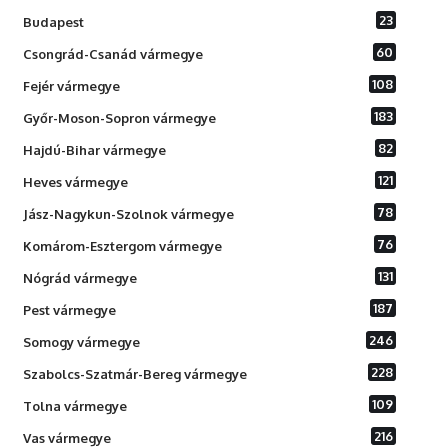
23
Budapest
60
Csongrád-Csanád vármegye
108
Fejér vármegye
183
Győr-Moson-Sopron vármegye
82
Hajdú-Bihar vármegye
121
Heves vármegye
78
Jász-Nagykun-Szolnok vármegye
76
Komárom-Esztergom vármegye
131
Nógrád vármegye
187
Pest vármegye
246
Somogy vármegye
228
Szabolcs-Szatmár-Bereg vármegye
109
Tolna vármegye
216
Vas vármegye