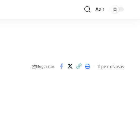
Aa
Font
Resizer
11 perc olvasás
Megosztás