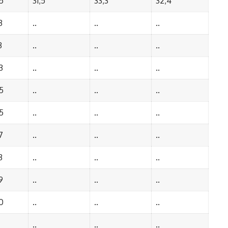
5
31,5
33,3
32,4
3
..
..
..
3
..
..
..
3
..
..
..
5
..
..
..
5
..
..
..
7
..
..
..
3
..
..
..
9
..
..
..
0
..
..
..
..
..
..