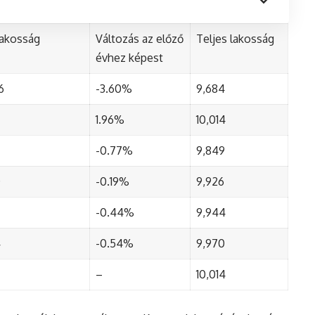
lakosság
Változás az előző
Teljes lakosság
évhez képest
6
-3.60%
9,684
1.96%
10,014
-0.77%
9,849
0
-0.19%
9,926
-0.44%
9,944
4
-0.54%
9,970
–
10,014