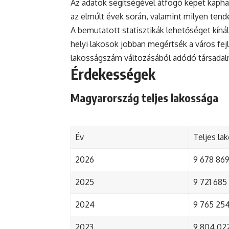
Az adatok segítségével átfogó képet kapha
az elmúlt évek során, valamint milyen tend
A bemutatott statisztikák lehetőséget kínál
helyi lakosok jobban megértsék a város fejlőd
lakosságszám változásából adódó társada
Érdekességek
Magyarország teljes lakossága
Év
Teljes la
2026
9 678 869 
2025
9 721 685 
2024
9 765 254 
2023
9 804 022