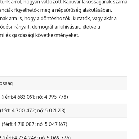
tunk arról, hogyan változott Kapuvar lakosságának száma
enciák figyelhetők meg a népsűrűség alakulásában.
nak arra is, hogy a döntéshozók, kutatók, vagy akár a
ési irányait, demográfiai kihívásait, illetve a
lmi és gazdasági következményeket.
kosság
(férfi:4 683 091; nő: 4 995 778)
(férfi:4 700 472; nő: 5 021 213)
(férfi:4 718 087; nő: 5 047 167)
 (férfi:4 734 246; nő: 5 069 776)