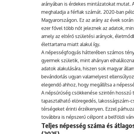
arányában is érdekes mintázatokat mutat. 
meghaladja a férfiak számát. 2020-ban példá
Magyarországon. Ez az arány az évek során
ezer fővel több nőt jeleznek az adatok, mint
amely az eltérő születési arányok, életmódb
élettartama miatt alakul így.
A népességfogyás hátterében számos ténye
gyermek születik, mint ahányan elhaláloznak
adatok alakulására, hiszen sok magyar állam
bevándorlás ugyan valamelyest ellensúlyoz
elegendő ahhoz, hogy megállítsa a népess
A népsűrűség csökkenése szintén hosszú tá
tapasztalható elöregedés, lakosságszám-cs
térségeket érinti érzékenyen. Ezzel párh
továbbra is népszerű célpont a belföldi vá
Teljes népesség száma és átlagos
(2025)