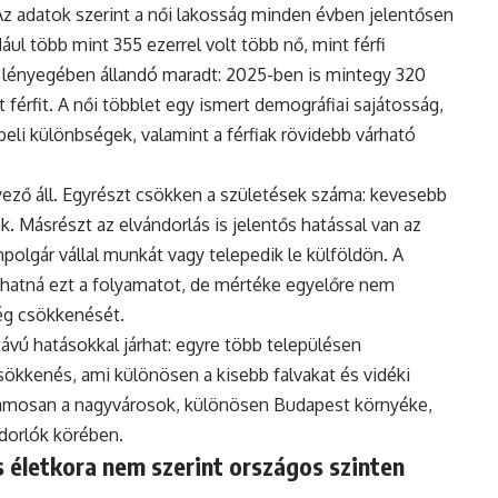
Az adatok szerint a női lakosság minden évben jelentősen
ul több mint 355 ezerrel volt több nő, mint férfi
 lényegében állandó maradt: 2025-ben is mintegy 320
 férfit. A női többlet egy ismert demográfiai sajátosság,
eli különbségek, valamint a férfiak rövidebb várható
ző áll. Egyrészt csökken a születések száma: kevesebb
. Másrészt az elvándorlás is jelentős hatással van az
polgár vállal munkát vagy telepedik le külföldön. A
hatná ezt a folyamatot, de mértéke egyelőre nem
ég csökkenését.
vú hatásokkal járhat: egyre több településen
ökkenés, ami különösen a kisebb falvakat és vidéki
uzamosan a nagyvárosok, különösen Budapest környéke,
ndorlók körében.
 életkora nem szerint országos szinten