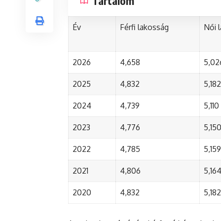
Tartalom
Év
Férfi lakosság
Női 
2026
4,658
5,02
2025
4,832
5,182
2024
4,739
5,110
2023
4,776
5,15
2022
4,785
5,159
2021
4,806
5,16
2020
4,832
5,182