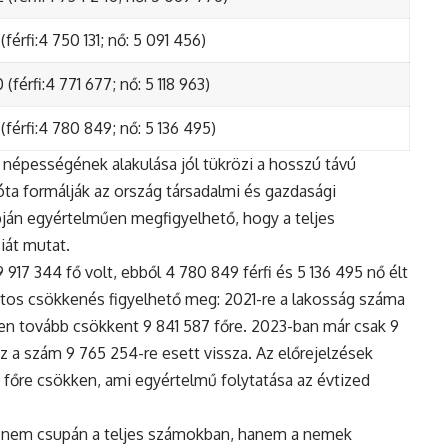
(férfi:4 750 131; nő: 5 091 456)
(férfi:4 771 677; nő: 5 118 963)
(férfi:4 780 849; nő: 5 136 495)
népességének alakulása jól tükrözi a hosszú távú
ta formálják az ország társadalmi és gazdasági
apján egyértelműen megfigyelhető, hogy a teljes
iát mutat.
17 344 fő volt, ebből 4 780 849 férfi és 5 136 495 nő élt
tos csökkenés figyelhető meg: 2021-re a lakosság száma
n tovább csökkent 9 841 587 főre. 2023-ban már csak 9
z a szám 9 765 254-re esett vissza. Az előrejelzések
5 főre csökken, ami egyértelmű folytatása az évtized
 nem csupán a teljes számokban, hanem a nemek