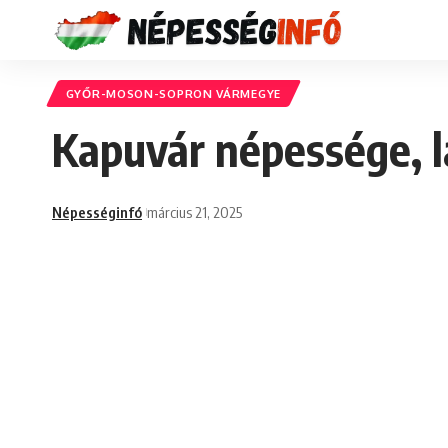
GYŐR-MOSON-SOPRON VÁRMEGYE
Kapuvár népessége, l
Népességinfó
március 21, 2025