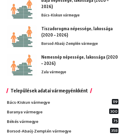
Baja népessége, lakossága (2020 –
2026)
Bács-Kiskun vármegye
Tiszadorogma népessége, lakossága
(2020 – 2026)
Borsod-Abaúj-Zemplén vármegye
Nemesnép népessége, lakossága (2020
– 2026)
Zala vármegye
Települések adatai vármegyénkként
119
Bács-Kiskun vármegye
300
Baranya vármegye
75
Békés vármegye
358
Borsod-Abaúj-Zemplén vármegye