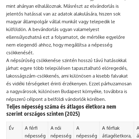
mint ahányan elhaláloznak. Másrészt az elvándorlás is
jelentős hatással van az adatok alakulására, hiszen sok
magyar állampolgár vállal munkát vagy telepedik le
külföldön. A bevándorlás ugyan valamelyest
ellensúlyozhatná ezt a folyamatot, de mértéke egyelőre
nem elegendő ahhoz, hogy megállítsa a népesség
csökkenését.
A népsűrűség csökkenése szintén hosszú távú hatásokkal
járhat: egyre több településen tapasztalható elöregedés,
lakosságszám-csökkenés, ami különösen a kisebb falvakat
és vidéki térségeket érinti érzékenyen. Ezzel párhuzamosan
a nagyvárosok, különösen Budapest környéke, továbbra is
népszerű célpont a belföldi vándorlók körében.
Teljes népesség száma és átlagos életkora nem
szerint országos szinten (2025)
Év
A férfi
A női
A
A férfiak
A
népesség
népesség
népesség
átlagéletkora,
á