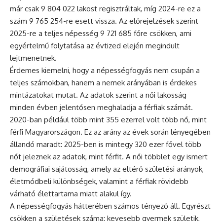
már csak 9 804 022 lakost regisztráltak, míg 2024-re ez a
szám 9 765 254-re esett vissza. Az előrejelzések szerint
2025-re a teljes népesség 9 721 685 főre csökken, ami
egyértelmű folytatása az évtized elején megindult
lejtmenetnek.
Érdemes kiemelni, hogy a népességfogyás nem csupán a
teljes számokban, hanem a nemek arányában is érdekes
mintázatokat mutat. Az adatok szerint a női lakosság
minden évben jelentősen meghaladja a férfiak számát.
2020-ban például több mint 355 ezerrel volt több nő, mint
férfi Magyarországon. Ez az arány az évek során lényegében
állandó maradt: 2025-ben is mintegy 320 ezer fővel több
nőt jeleznek az adatok, mint férfit. A női többlet egy ismert
demográfiai sajátosság, amely az eltérő születési arányok,
életmódbeli különbségek, valamint a férfiak rövidebb
várható élettartama miatt alakul így.
A népességfogyás hátterében számos tényező áll. Egyrészt
csökken a születések száma: kevesebb gyermek születik,