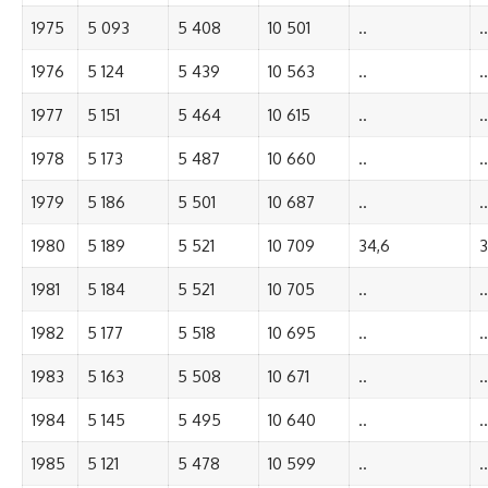
1975
5 093
5 408
10 501
..
..
1976
5 124
5 439
10 563
..
..
1977
5 151
5 464
10 615
..
..
1978
5 173
5 487
10 660
..
..
1979
5 186
5 501
10 687
..
..
1980
5 189
5 521
10 709
34,6
3
1981
5 184
5 521
10 705
..
..
1982
5 177
5 518
10 695
..
..
1983
5 163
5 508
10 671
..
..
1984
5 145
5 495
10 640
..
..
1985
5 121
5 478
10 599
..
..