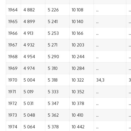
1964
4 882
5 226
10 108
..
..
1965
4 899
5 241
10 140
..
..
1966
4 913
5 253
10 166
..
..
1967
4 932
5 271
10 203
..
..
1968
4 954
5 290
10 244
..
..
1969
4 974
5 310
10 284
..
..
1970
5 004
5 318
10 322
34,3
3
1971
5 019
5 333
10 352
..
..
1972
5 031
5 347
10 378
..
..
1973
5 048
5 362
10 410
..
..
1974
5 064
5 378
10 442
..
..