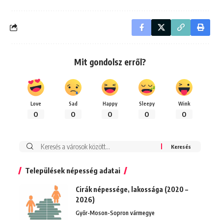
Mit gondolsz erről?
Love
Sad
Happy
Sleepy
Wink
0
0
0
0
0
Keresés:
Települések népesség adatai
Cirák népessége, lakossága (2020 –
2026)
Győr-Moson-Sopron vármegye