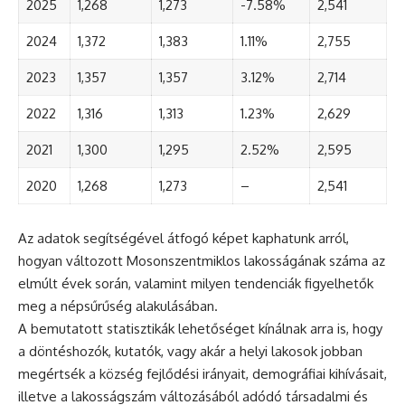
2025
1,268
1,273
-7.58%
2,541
2024
1,372
1,383
1.11%
2,755
2023
1,357
1,357
3.12%
2,714
2022
1,316
1,313
1.23%
2,629
2021
1,300
1,295
2.52%
2,595
2020
1,268
1,273
–
2,541
Az adatok segítségével átfogó képet kaphatunk arról,
hogyan változott Mosonszentmiklos lakosságának száma az
elmúlt évek során, valamint milyen tendenciák figyelhetők
meg a népsűrűség alakulásában.
A bemutatott statisztikák lehetőséget kínálnak arra is, hogy
a döntéshozók, kutatók, vagy akár a helyi lakosok jobban
megértsék a község fejlődési irányait, demográfiai kihívásait,
illetve a lakosságszám változásából adódó társadalmi és