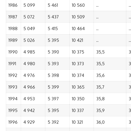
1986
5 099
5 461
10 560
..
..
1987
5 072
5 437
10 509
..
..
1988
5 049
5 415
10 464
..
..
1989
5 026
5 395
10 421
..
..
1990
4 985
5 390
10 375
35,5
3
1991
4 980
5 393
10 373
35,5
3
1992
4 976
5 398
10 374
35,6
3
1993
4 966
5 399
10 365
35,7
3
1994
4 953
5 397
10 350
35,8
3
1995
4 942
5 395
10 337
35,9
3
1996
4 929
5 392
10 321
36,0
3