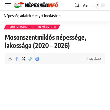
Aa
Font
Resizer
Népesség adatok megyei bontásban
GYŐR-MOSON-SOPRON VÁRMEGYE
Mosonszentmiklós népessége,
lakossága (2020 – 2026)
11 perc olvasás