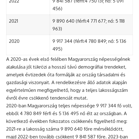
2022
9 841 587 (férfi:4 750 131; nő: 5 091
456)
2021
9 890 640 (férfi:4 771 677; nő: 5 118
963)
2020
9 917 344 (férfi:4 780 849; nő: 5 136
495)
A 2020-as évek első felében Magyarország népességének
alakulása jól tükrözi a hosszú távú demográfiai trendeket,
amelyek évtizedek óta formálják az ország társadalmi és
gazdasági viszonyait. A rendelkezésre álló adatok alapján
egyértelműen megfigyelhető, hogy a teljes lakosságszám
évről évre csökkenő tendenciát mutat.
2020-ban Magyarország teljes népessége 9 917 344 fő volt,
ebből 4 780 849 férfi és 5 136 495 nő élt az országban. A
következő években fokozatos csökkenés figyelhető meg:
2021-re a lakosság száma 9 890 640 főre mérséklődött,
majd 2022-ben tovább csökkent 9 841 587 főre. 2023-ban