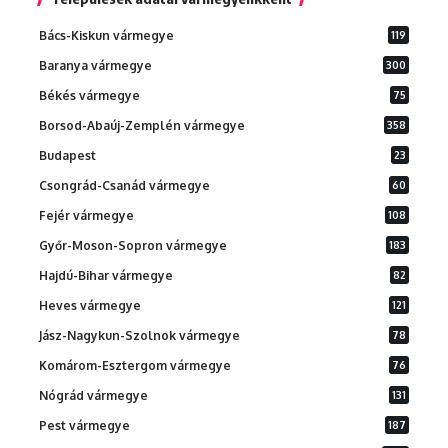
Bács-Kiskun vármegye
119
Baranya vármegye
300
Békés vármegye
75
Borsod-Abaúj-Zemplén vármegye
358
Budapest
23
Csongrád-Csanád vármegye
60
Fejér vármegye
108
Győr-Moson-Sopron vármegye
183
Hajdú-Bihar vármegye
82
Heves vármegye
121
Jász-Nagykun-Szolnok vármegye
78
Komárom-Esztergom vármegye
76
Nógrád vármegye
131
Pest vármegye
187