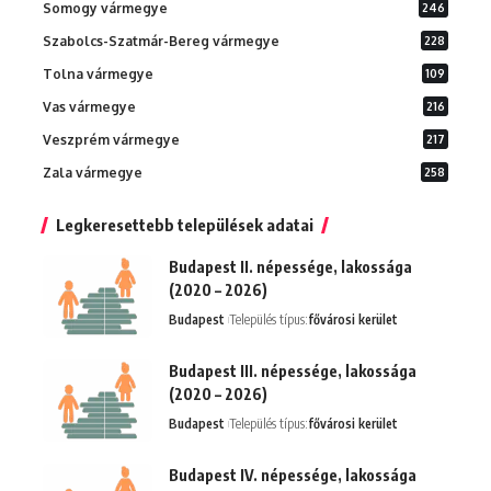
Somogy vármegye
246
Szabolcs-Szatmár-Bereg vármegye
228
Tolna vármegye
109
Vas vármegye
216
Veszprém vármegye
217
Zala vármegye
258
Legkeresettebb települések adatai
Budapest II. népessége, lakossága
(2020 – 2026)
Budapest
Település típus:
fővárosi kerület
Budapest III. népessége, lakossága
(2020 – 2026)
Budapest
Település típus:
fővárosi kerület
Budapest IV. népessége, lakossága