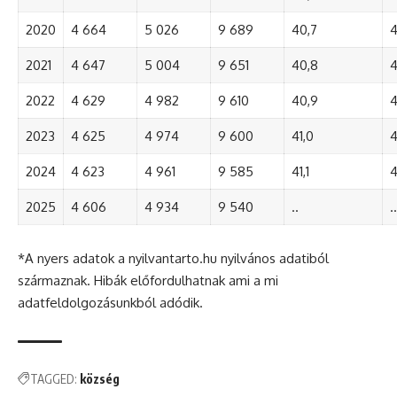
2020
4 664
5 026
9 689
40,7
4
2021
4 647
5 004
9 651
40,8
4
2022
4 629
4 982
9 610
40,9
4
2023
4 625
4 974
9 600
41,0
4
2024
4 623
4 961
9 585
41,1
4
2025
4 606
4 934
9 540
..
..
*A nyers adatok a nyilvantarto.hu nyilvános adatiból
származnak. Hibák előfordulhatnak ami a mi
adatfeldolgozásunkból adódik.
TAGGED:
község