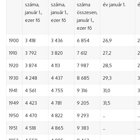
száma,
száma,
száma
év január 1.
é
január 1.,
január 1.,
összesen,
ezer fő
ezer fő
január 1.,
ezer fő
1900
3 418
3 436
6 854
26,9
2
1910
3 792
3 820
7 612
27,2
2
1920
3 874
4 113
7 987
28,5
2
1930
4 248
4 437
8 685
29,3
3
1941
4 561
4 755
9 316
31,0
3
1949
4 423
4 781
9 205
31,5
3
1950
4 470
4 822
9 293
..
..
1951
4 518
4 865
9 383
..
..