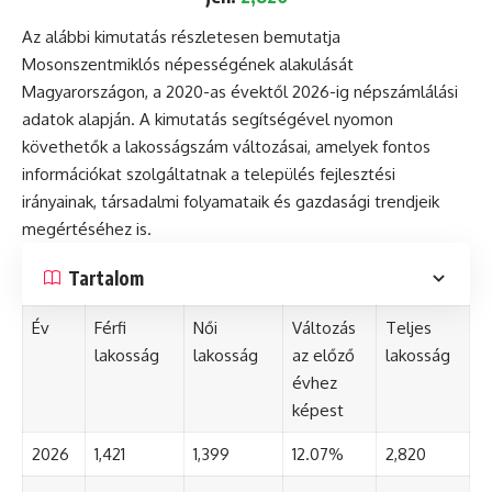
Az alábbi kimutatás részletesen bemutatja
Mosonszentmiklós népességének alakulását
Magyarországon, a 2020-as évektől 2026-ig népszámlálási
adatok alapján. A kimutatás segítségével nyomon
követhetők a lakosságszám változásai, amelyek fontos
információkat szolgáltatnak a település fejlesztési
irányainak, társadalmi folyamataik és gazdasági trendjeik
megértéséhez is.
Tartalom
Év
Férfi
Női
Változás
Teljes
lakosság
lakosság
az előző
lakosság
évhez
képest
2026
1,421
1,399
12.07%
2,820