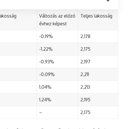
lakosság
Változás az előző
Teljes lakosság
évhez képest
-0.19%
2,178
-1.22%
2,175
-0.93%
2,197
-0.09%
2,211
1.04%
2,213
1.24%
2,195
–
2,175