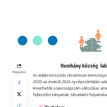
Romhány község lako
Megosztás
Az alábbi kimutatás részletesen bemutatj
2020-as évektől 2026-ig népszámlálási ada
követhetők a lakosságszám változásai, ame
fejlesztési irányainak, társadalmi folyamat