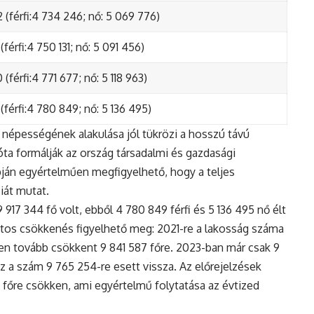
 (férfi:4 734 246; nő: 5 069 776)
(férfi:4 750 131; nő: 5 091 456)
(férfi:4 771 677; nő: 5 118 963)
(férfi:4 780 849; nő: 5 136 495)
népességének alakulása jól tükrözi a hosszú távú
ta formálják az ország társadalmi és gazdasági
apján egyértelműen megfigyelhető, hogy a teljes
iát mutat.
17 344 fő volt, ebből 4 780 849 férfi és 5 136 495 nő élt
tos csökkenés figyelhető meg: 2021-re a lakosság száma
n tovább csökkent 9 841 587 főre. 2023-ban már csak 9
z a szám 9 765 254-re esett vissza. Az előrejelzések
5 főre csökken, ami egyértelmű folytatása az évtized