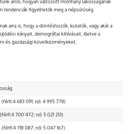
atunk arról, hogyan változott Romhany lakosságának
en tendenciák figyelhetők meg a népsűrűség
nak arra is, hogy a döntéshozók, kutatók, vagy akár a
ődési irányait, demográfiai kihívásait, illetve a
lmi és gazdasági következményeket.
kosság
(férfi:4 683 091; nő: 4 995 778)
(férfi:4 700 472; nő: 5 021 213)
(férfi:4 718 087; nő: 5 047 167)