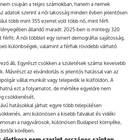
 nem csupán a teljes számokban, hanem a nemek
Az adatok szerint a női lakosság minden évben jelentősen
ul több mint 355 ezerrel volt több nő, mint férfi
 lényegében állandó maradt: 2025-ben is mintegy 320
 férfit. A női többlet egy ismert demográfiai sajátosság,
eli különbségek, valamint a férfiak rövidebb várható
ző áll. Egyrészt csökken a születések száma: kevesebb
. Másrészt az elvándorlás is jelentős hatással van az
polgár vállal munkát vagy telepedik le külföldön. A
hatná ezt a folyamatot, de mértéke egyelőre nem
ég csökkenését.
vú hatásokkal járhat: egyre több településen
ökkenés, ami különösen a kisebb falvakat és vidéki
uzamosan a nagyvárosok, különösen Budapest környéke,
ndorlók körében.
 életkora nem szerint országos szinten