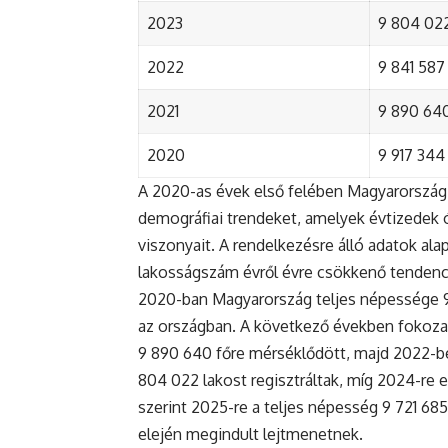
2023
9 804 022
2022
9 841 587 
2021
9 890 640 
2020
9 917 344 
A 2020-as évek első felében Magyarország 
demográfiai trendeket, amelyek évtizedek ó
viszonyait. A rendelkezésre álló adatok al
lakosságszám évről évre csökkenő tendenc
2020-ban Magyarország teljes népessége 9 9
az országban. A következő években fokoza
9 890 640 főre mérséklődött, majd 2022-be
804 022 lakost regisztráltak, míg 2024-re e
szerint 2025-re a teljes népesség 9 721 68
elején megindult lejtmenetnek.