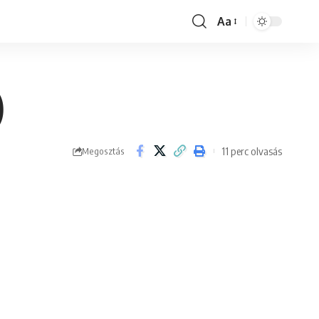
Aa
Font
Resizer
)
11 perc olvasás
Megosztás