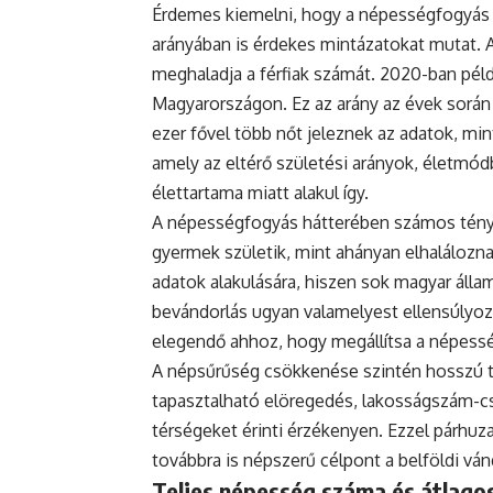
Érdemes kiemelni, hogy a népességfogyás
arányában is érdekes mintázatokat mutat. 
meghaladja a férfiak számát. 2020-ban példá
Magyarországon. Ez az arány az évek során
ezer fővel több nőt jeleznek az adatok, mint
amely az eltérő születési arányok, életmódb
élettartama miatt alakul így.
A népességfogyás hátterében számos ténye
gyermek születik, mint ahányan elhaláloznak
adatok alakulására, hiszen sok magyar állam
bevándorlás ugyan valamelyest ellensúlyoz
elegendő ahhoz, hogy megállítsa a népess
A népsűrűség csökkenése szintén hosszú tá
tapasztalható elöregedés, lakosságszám-cs
térségeket érinti érzékenyen. Ezzel párh
továbbra is népszerű célpont a belföldi vá
Teljes népesség száma és átlagos