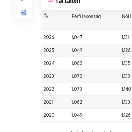
Tartalom
Év
Férfi lakosság
Női 
2026
1,047
1,131
2025
1,049
1,126
2024
1,062
1,135
2023
1,072
1,139
2022
1,073
1,140
2021
1,062
1,133
2020
1,049
1,126