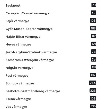
23
Budapest
60
Csongrád-Csanád vármegye
108
Fejér vármegye
183
Győr-Moson-Sopron vármegye
82
Hajdú-Bihar vármegye
121
Heves vármegye
78
Jász-Nagykun-Szolnok vármegye
76
Komárom-Esztergom vármegye
131
Nógrád vármegye
187
Pest vármegye
246
Somogy vármegye
228
Szabolcs-Szatmár-Bereg vármegye
109
Tolna vármegye
216
Vas vármegye