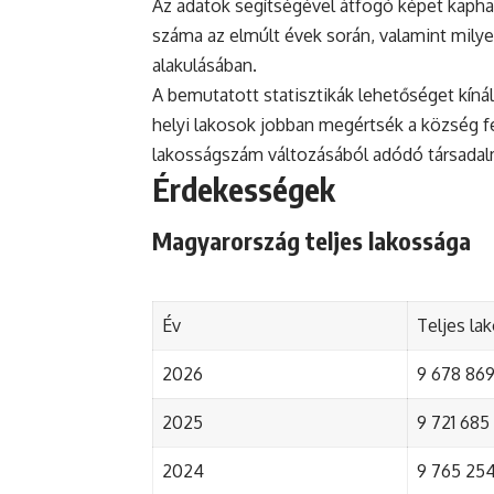
Az adatok segítségével átfogó képet kaph
száma az elmúlt évek során, valamint mily
alakulásában.
A bemutatott statisztikák lehetőséget kínál
helyi lakosok jobban megértsék a község fejl
lakosságszám változásából adódó társada
Érdekességek
Magyarország teljes lakossága
Év
Teljes la
2026
9 678 869 
2025
9 721 685 
2024
9 765 254 