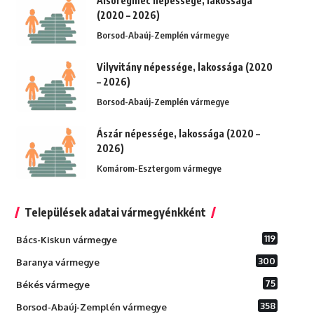
Alsóregmec népessége, lakossága
(2020 – 2026)
Borsod-Abaúj-Zemplén vármegye
Vilyvitány népessége, lakossága (2020
– 2026)
Borsod-Abaúj-Zemplén vármegye
Ászár népessége, lakossága (2020 –
2026)
Komárom-Esztergom vármegye
Települések adatai vármegyénkként
119
Bács-Kiskun vármegye
300
Baranya vármegye
75
Békés vármegye
358
Borsod-Abaúj-Zemplén vármegye