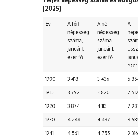
(2025)
Év
A férfi
A női
A
népesség
népesség
nép
száma,
száma,
szá
január 1.,
január 1.,
össz
ezer fő
ezer fő
januá
ezer
1900
3 418
3 436
6 85
1910
3 792
3 820
7 61
1920
3 874
4 113
7 98
1930
4 248
4 437
8 68
1941
4 561
4 755
9 316