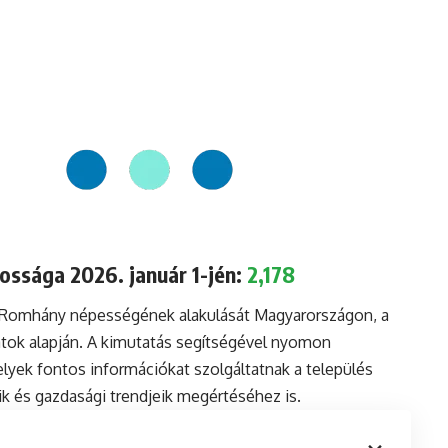
ssága 2026. január 1-jén:
2,178
a Romhány népességének alakulását Magyarországon, a
tok alapján. A kimutatás segítségével nyomon
lyek fontos információkat szolgáltatnak a település
aik és gazdasági trendjeik megértéséhez is.