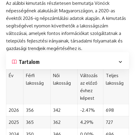
Az alábbi kimutatás részletesen bemutatja Vönöck
népességének alakulását Magyarországon, a 2020-as
évektől 2026-ig népszámlálási adatok alapján. A kimutatás
segítségével nyomon követhetők a lakosságszám
változásai, amelyek fontos információkat szolgáltatnak a
település fejlesztési irányainak, társadalmi folyamataik és
gazdasági trendjeik megértéséhez is.
Tartalom
Év
Férfi
Női
Változás
Teljes
lakosság
lakosság
az előző
lakosság
évhez
képest
2026
356
342
-2.47%
698
2025
365
362
4.29%
727
2024
350
346
0.00%
696