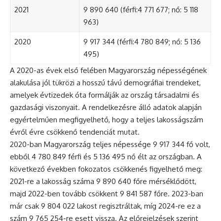
2021
9 890 640 (férfi:4 771 677; nő: 5 118
963)
2020
9 917 344 (férfi:4 780 849; nő: 5 136
495)
A 2020-as évek első felében Magyarország népességének
alakulása jól tükrözi a hosszú távú demográfiai trendeket,
amelyek évtizedek óta formálják az ország társadalmi és
gazdasági viszonyait. A rendelkezésre álló adatok alapján
egyértelműen megfigyelhető, hogy a teljes lakosságszám
évről évre csökkenő tendenciát mutat.
2020-ban Magyarország teljes népessége 9 917 344 fő volt,
ebből 4 780 849 férfi és 5 136 495 nő élt az országban. A
következő években fokozatos csökkenés figyelhető meg:
2021-re a lakosság száma 9 890 640 főre mérséklődött,
majd 2022-ben tovább csökkent 9 841 587 főre. 2023-ban
már csak 9 804 022 lakost regisztráltak, míg 2024-re ez a
szám 9 765 254-re esett vissza. Az előrejelzések szerint