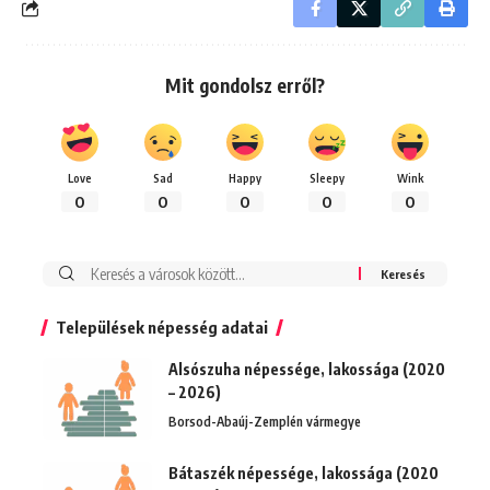
Mit gondolsz erről?
Love
Sad
Happy
Sleepy
Wink
0
0
0
0
0
Keresés:
Települések népesség adatai
Alsószuha népessége, lakossága (2020
– 2026)
Borsod-Abaúj-Zemplén vármegye
Bátaszék népessége, lakossága (2020