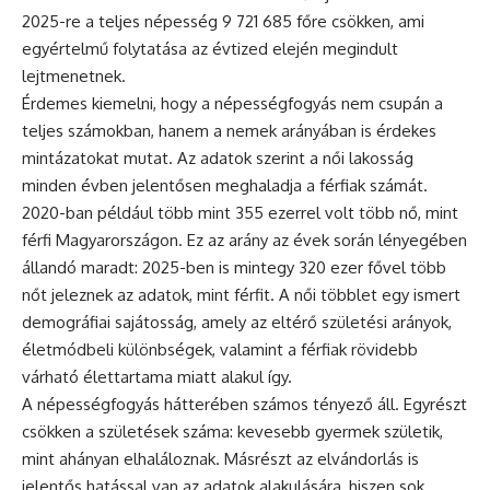
2025-re a teljes népesség 9 721 685 főre csökken, ami
egyértelmű folytatása az évtized elején megindult
lejtmenetnek.
Érdemes kiemelni, hogy a népességfogyás nem csupán a
teljes számokban, hanem a nemek arányában is érdekes
mintázatokat mutat. Az adatok szerint a női lakosság
minden évben jelentősen meghaladja a férfiak számát.
2020-ban például több mint 355 ezerrel volt több nő, mint
férfi Magyarországon. Ez az arány az évek során lényegében
állandó maradt: 2025-ben is mintegy 320 ezer fővel több
nőt jeleznek az adatok, mint férfit. A női többlet egy ismert
demográfiai sajátosság, amely az eltérő születési arányok,
életmódbeli különbségek, valamint a férfiak rövidebb
várható élettartama miatt alakul így.
A népességfogyás hátterében számos tényező áll. Egyrészt
csökken a születések száma: kevesebb gyermek születik,
mint ahányan elhaláloznak. Másrészt az elvándorlás is
jelentős hatással van az adatok alakulására, hiszen sok