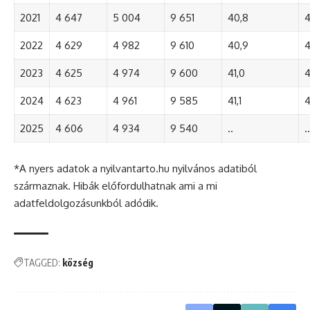
2021
4 647
5 004
9 651
40,8
4
2022
4 629
4 982
9 610
40,9
4
2023
4 625
4 974
9 600
41,0
4
2024
4 623
4 961
9 585
41,1
4
2025
4 606
4 934
9 540
..
..
*A nyers adatok a nyilvantarto.hu nyilvános adatiból
származnak. Hibák előfordulhatnak ami a mi
adatfeldolgozásunkból adódik.
TAGGED:
község