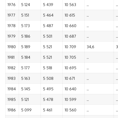
1976
5 124
5 439
10 563
..
..
1977
5 151
5 464
10 615
..
..
1978
5 173
5 487
10 660
..
..
1979
5 186
5 501
10 687
..
..
1980
5 189
5 521
10 709
34,6
3
1981
5 184
5 521
10 705
..
..
1982
5 177
5 518
10 695
..
..
1983
5 163
5 508
10 671
..
..
1984
5 145
5 495
10 640
..
..
1985
5 121
5 478
10 599
..
..
1986
5 099
5 461
10 560
..
..