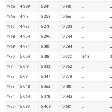
1965
4 899
5 241
10 140
..
..
1966
4 913
5 253
10 166
..
..
1967
4 932
5 271
10 203
..
..
1968
4 954
5 290
10 244
..
..
1969
4 974
5 310
10 284
..
..
1970
5 004
5 318
10 322
34,3
3
1971
5 019
5 333
10 352
..
..
1972
5 031
5 347
10 378
..
..
1973
5 048
5 362
10 410
..
..
1974
5 064
5 378
10 442
..
..
1975
5 093
5 408
10 501
..
..