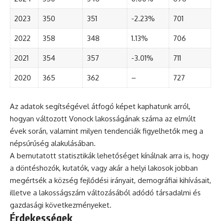
2023
350
351
-2.23%
701
2022
358
348
1.13%
706
2021
354
357
-3.01%
711
2020
365
362
–
727
Az adatok segítségével átfogó képet kaphatunk arról,
hogyan változott Vonock lakosságának száma az elmúlt
évek során, valamint milyen tendenciák figyelhetők meg a
népsűrűség alakulásában.
A bemutatott statisztikák lehetőséget kínálnak arra is, hogy
a döntéshozók, kutatók, vagy akár a helyi lakosok jobban
megértsék a község fejlődési irányait, demográfiai kihívásait,
illetve a lakosságszám változásából adódó társadalmi és
gazdasági következményeket.
Érdekességek