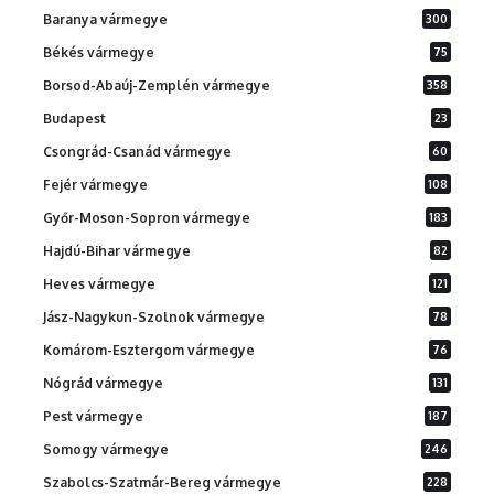
Baranya vármegye
300
Békés vármegye
75
Borsod-Abaúj-Zemplén vármegye
358
Budapest
23
Csongrád-Csanád vármegye
60
Fejér vármegye
108
Győr-Moson-Sopron vármegye
183
Hajdú-Bihar vármegye
82
Heves vármegye
121
Jász-Nagykun-Szolnok vármegye
78
Komárom-Esztergom vármegye
76
Nógrád vármegye
131
Pest vármegye
187
Somogy vármegye
246
Szabolcs-Szatmár-Bereg vármegye
228