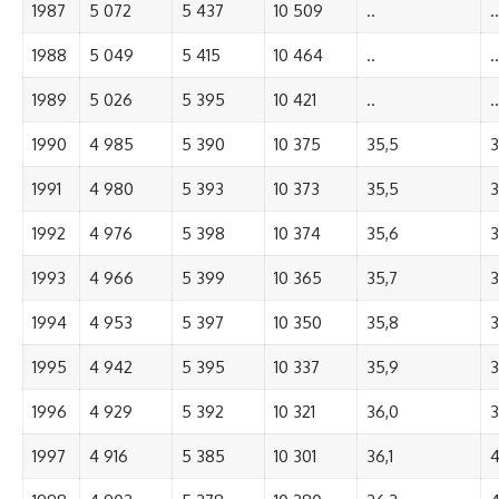
1987
5 072
5 437
10 509
..
..
1988
5 049
5 415
10 464
..
..
1989
5 026
5 395
10 421
..
..
1990
4 985
5 390
10 375
35,5
3
1991
4 980
5 393
10 373
35,5
3
1992
4 976
5 398
10 374
35,6
3
1993
4 966
5 399
10 365
35,7
3
1994
4 953
5 397
10 350
35,8
3
1995
4 942
5 395
10 337
35,9
3
1996
4 929
5 392
10 321
36,0
3
1997
4 916
5 385
10 301
36,1
4