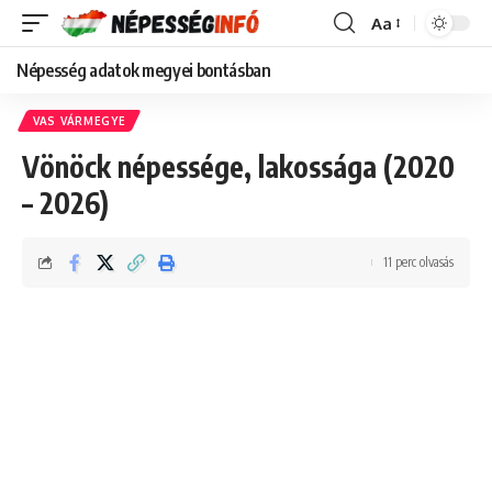
Aa
Font
Resizer
Népesség adatok megyei bontásban
VAS VÁRMEGYE
Vönöck népessége, lakossága (2020
– 2026)
11 perc olvasás