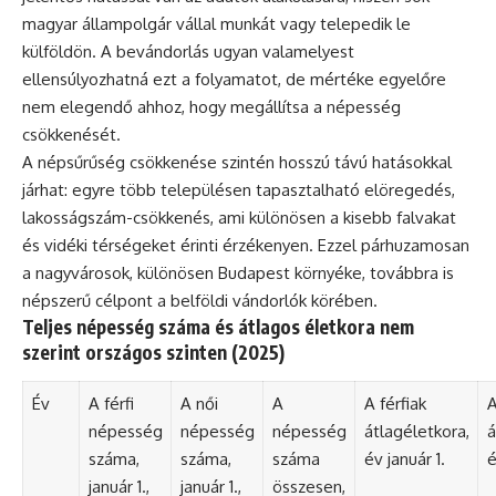
magyar állampolgár vállal munkát vagy telepedik le
külföldön. A bevándorlás ugyan valamelyest
ellensúlyozhatná ezt a folyamatot, de mértéke egyelőre
nem elegendő ahhoz, hogy megállítsa a népesség
csökkenését.
A népsűrűség csökkenése szintén hosszú távú hatásokkal
járhat: egyre több településen tapasztalható elöregedés,
lakosságszám-csökkenés, ami különösen a kisebb falvakat
és vidéki térségeket érinti érzékenyen. Ezzel párhuzamosan
a nagyvárosok, különösen Budapest környéke, továbbra is
népszerű célpont a belföldi vándorlók körében.
Teljes népesség száma és átlagos életkora nem
szerint országos szinten (2025)
Év
A férfi
A női
A
A férfiak
A
népesség
népesség
népesség
átlagéletkora,
á
száma,
száma,
száma
év január 1.
é
január 1.,
január 1.,
összesen,