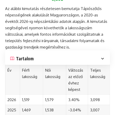
Az alábbi kimutatás részletesen bemutatja Tápiószőlős
népességének alakulását Magyarországon, a 2020-as
évektől 2026-ig népszámlálási adatok alapján. A kimutatás
segítségével nyomon követhetők a lakosságszám
változásai, amelyek fontos információkat szolgáltatnak a
település fejlesztési irányainak, társadalmi folyamataik és
gazdasági trendjeik megértéséhez is.
Tartalom
Év
Férfi
Női
Változás
Teljes
lakosság
lakosság
az előző
lakosság
évhez
képest
2026
1,519
1,579
3.40%
3,098
2025
1,469
1,538
-3.04%
3,007