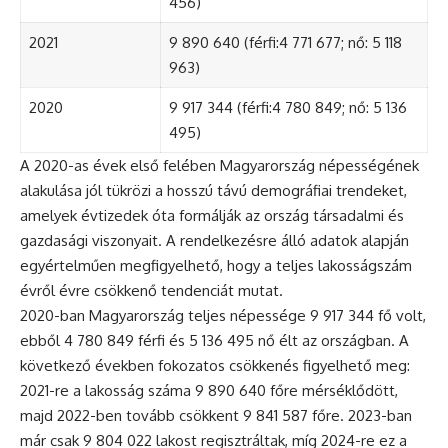
456)
2021
9 890 640 (férfi:4 771 677; nő: 5 118
963)
2020
9 917 344 (férfi:4 780 849; nő: 5 136
495)
A 2020-as évek első felében Magyarország népességének
alakulása jól tükrözi a hosszú távú demográfiai trendeket,
amelyek évtizedek óta formálják az ország társadalmi és
gazdasági viszonyait. A rendelkezésre álló adatok alapján
egyértelműen megfigyelhető, hogy a teljes lakosságszám
évről évre csökkenő tendenciát mutat.
2020-ban Magyarország teljes népessége 9 917 344 fő volt,
ebből 4 780 849 férfi és 5 136 495 nő élt az országban. A
következő években fokozatos csökkenés figyelhető meg:
2021-re a lakosság száma 9 890 640 főre mérséklődött,
majd 2022-ben tovább csökkent 9 841 587 főre. 2023-ban
már csak 9 804 022 lakost regisztráltak, míg 2024-re ez a