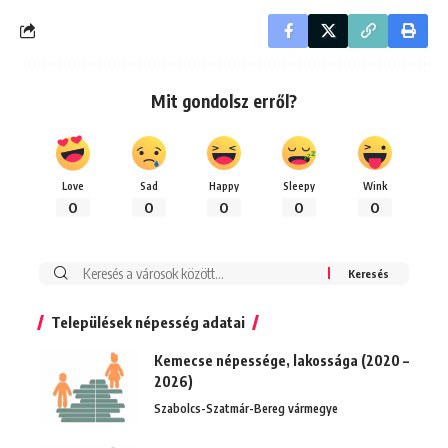
Mit gondolsz erről?
Love
Sad
Happy
Sleepy
Wink
0
0
0
0
0
Keresés:
Települések népesség adatai
Kemecse népessége, lakossága (2020 –
2026)
Szabolcs-Szatmár-Bereg vármegye