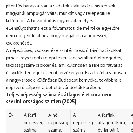
jelentős hatással van az adatok alakulására, hiszen sok
magyar állampolgár vállal munkát vagy telepedik le
külföldön. A bevándorlás ugyan valamelyest
ellensúlyozhatná ezt a folyamatot, de mértéke egyelőre
nem elegendő ahhoz, hogy megállítsa a népesség
csökkenését.
A népsűrűség csökkenése szintén hosszú távú hatásokkal
járhat: egyre több településen tapasztalható elöregedés,
lakosságszám-csökkenés, ami különösen a kisebb falvakat
és vidéki térségeket érinti érzékenyen. Ezzel párhuzamosan
a nagyvárosok, különösen Budapest környéke, továbbra is
népszerű célpont a belföldi vándorlók körében.
Teljes népesség száma és átlagos életkora nem
szerint országos szinten (2025)
Év
A férfi
A női
A
A férfiak
A
népesség
népesség
népesség
átlagéletkora,
á
száma,
száma,
száma
év január 1.
é