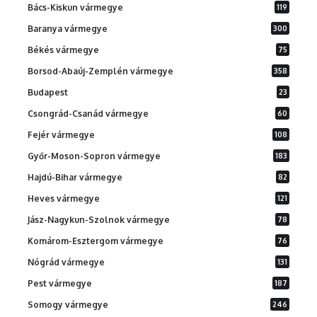
Bács-Kiskun vármegye
119
Baranya vármegye
300
Békés vármegye
75
Borsod-Abaúj-Zemplén vármegye
358
Budapest
23
Csongrád-Csanád vármegye
60
Fejér vármegye
108
Győr-Moson-Sopron vármegye
183
Hajdú-Bihar vármegye
82
Heves vármegye
121
Jász-Nagykun-Szolnok vármegye
78
Komárom-Esztergom vármegye
76
Nógrád vármegye
131
Pest vármegye
187
Somogy vármegye
246