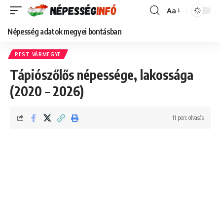
Aa
Font
Resizer
Népesség adatok megyei bontásban
PEST VÁRMEGYE
Tápiószőlős népessége, lakossága
(2020 – 2026)
11 perc olvasás