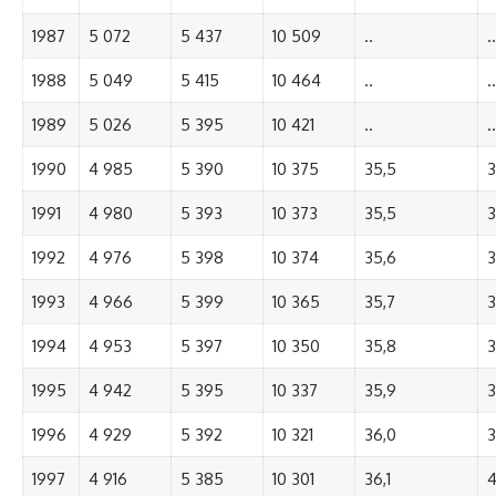
1987
5 072
5 437
10 509
..
..
1988
5 049
5 415
10 464
..
..
1989
5 026
5 395
10 421
..
..
1990
4 985
5 390
10 375
35,5
3
1991
4 980
5 393
10 373
35,5
3
1992
4 976
5 398
10 374
35,6
3
1993
4 966
5 399
10 365
35,7
3
1994
4 953
5 397
10 350
35,8
3
1995
4 942
5 395
10 337
35,9
3
1996
4 929
5 392
10 321
36,0
3
1997
4 916
5 385
10 301
36,1
4