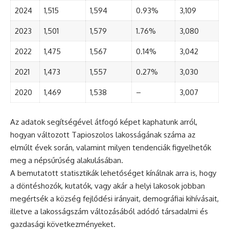
2024
1,515
1,594
0.93%
3,109
2023
1,501
1,579
1.76%
3,080
2022
1,475
1,567
0.14%
3,042
2021
1,473
1,557
0.27%
3,030
2020
1,469
1,538
–
3,007
Az adatok segítségével átfogó képet kaphatunk arról,
hogyan változott Tapioszolos lakosságának száma az
elmúlt évek során, valamint milyen tendenciák figyelhetők
meg a népsűrűség alakulásában.
A bemutatott statisztikák lehetőséget kínálnak arra is, hogy
a döntéshozók, kutatók, vagy akár a helyi lakosok jobban
megértsék a község fejlődési irányait, demográfiai kihívásait,
illetve a lakosságszám változásából adódó társadalmi és
gazdasági következményeket.