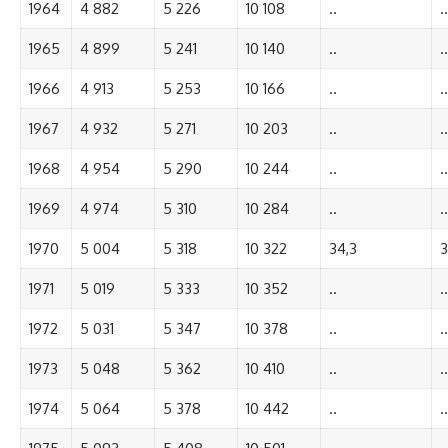
1964
4 882
5 226
10 108
..
..
1965
4 899
5 241
10 140
..
..
1966
4 913
5 253
10 166
..
..
1967
4 932
5 271
10 203
..
..
1968
4 954
5 290
10 244
..
..
1969
4 974
5 310
10 284
..
..
1970
5 004
5 318
10 322
34,3
3
1971
5 019
5 333
10 352
..
..
1972
5 031
5 347
10 378
..
..
1973
5 048
5 362
10 410
..
..
1974
5 064
5 378
10 442
..
..