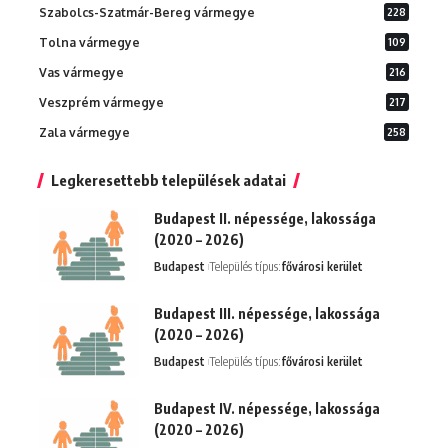
Szabolcs-Szatmár-Bereg vármegye
228
Tolna vármegye
109
Vas vármegye
216
Veszprém vármegye
217
Zala vármegye
258
Legkeresettebb települések adatai
Budapest II. népessége, lakossága
(2020 – 2026)
Budapest
Település típus:
fővárosi kerület
Budapest III. népessége, lakossága
(2020 – 2026)
Budapest
Település típus:
fővárosi kerület
Budapest IV. népessége, lakossága
(2020 – 2026)