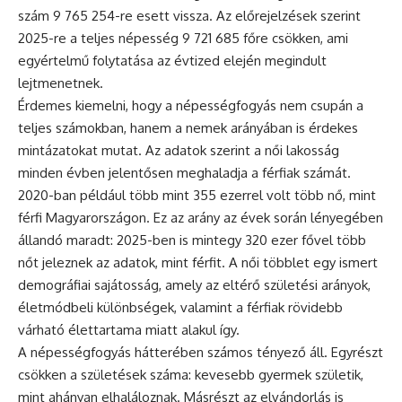
szám 9 765 254-re esett vissza. Az előrejelzések szerint
2025-re a teljes népesség 9 721 685 főre csökken, ami
egyértelmű folytatása az évtized elején megindult
lejtmenetnek.
Érdemes kiemelni, hogy a népességfogyás nem csupán a
teljes számokban, hanem a nemek arányában is érdekes
mintázatokat mutat. Az adatok szerint a női lakosság
minden évben jelentősen meghaladja a férfiak számát.
2020-ban például több mint 355 ezerrel volt több nő, mint
férfi Magyarországon. Ez az arány az évek során lényegében
állandó maradt: 2025-ben is mintegy 320 ezer fővel több
nőt jeleznek az adatok, mint férfit. A női többlet egy ismert
demográfiai sajátosság, amely az eltérő születési arányok,
életmódbeli különbségek, valamint a férfiak rövidebb
várható élettartama miatt alakul így.
A népességfogyás hátterében számos tényező áll. Egyrészt
csökken a születések száma: kevesebb gyermek születik,
mint ahányan elhaláloznak. Másrészt az elvándorlás is