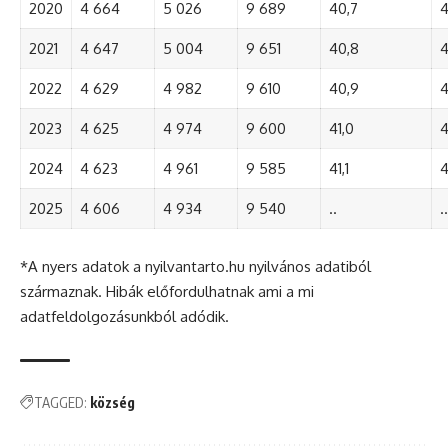
2020
4 664
5 026
9 689
40,7
4
2021
4 647
5 004
9 651
40,8
4
2022
4 629
4 982
9 610
40,9
4
2023
4 625
4 974
9 600
41,0
4
2024
4 623
4 961
9 585
41,1
4
2025
4 606
4 934
9 540
..
..
*A nyers adatok a nyilvantarto.hu nyilvános adatiból
származnak. Hibák előfordulhatnak ami a mi
adatfeldolgozásunkból adódik.
TAGGED:
község