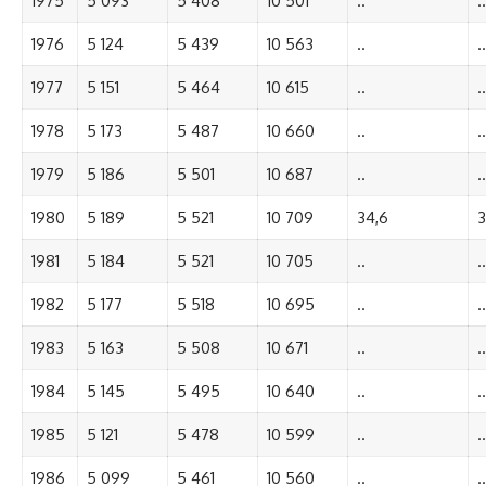
1975
5 093
5 408
10 501
..
..
1976
5 124
5 439
10 563
..
..
1977
5 151
5 464
10 615
..
..
1978
5 173
5 487
10 660
..
..
1979
5 186
5 501
10 687
..
..
1980
5 189
5 521
10 709
34,6
3
1981
5 184
5 521
10 705
..
..
1982
5 177
5 518
10 695
..
..
1983
5 163
5 508
10 671
..
..
1984
5 145
5 495
10 640
..
..
1985
5 121
5 478
10 599
..
..
1986
5 099
5 461
10 560
..
..