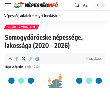
Aa
Font
Resizer
Népesség adatok megyei bontásban
SOMOGY VÁRMEGYE
Somogydöröcske népessége,
lakossága (2020 – 2026)
11 perc olvasás
Népességinfó
január 1, 2025