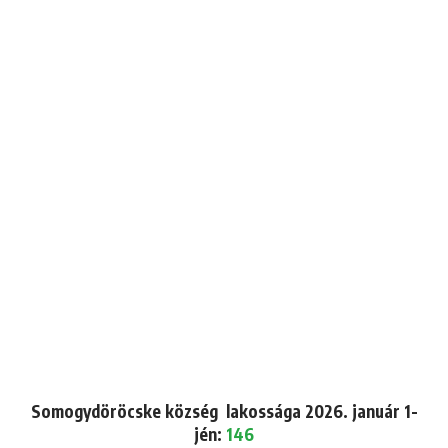
Somogydöröcske község lakossága 2026. január 1-
jén:
146