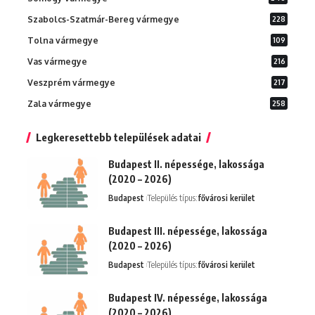
Szabolcs-Szatmár-Bereg vármegye
228
Tolna vármegye
109
Vas vármegye
216
Veszprém vármegye
217
Zala vármegye
258
Legkeresettebb települések adatai
Budapest II. népessége, lakossága
(2020 – 2026)
Budapest
Település típus:
fővárosi kerület
Budapest III. népessége, lakossága
(2020 – 2026)
Budapest
Település típus:
fővárosi kerület
Budapest IV. népessége, lakossága
(2020 – 2026)