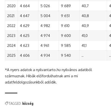
2020
4 664
5 026
9 689
40,7
4
2021
4 647
5 004
9 651
40,8
4
2022
4 629
4 982
9 610
40,9
4
2023
4 625
4 974
9 600
41,0
4
2024
4 623
4 961
9 585
41,1
4
2025
4 606
4 934
9 540
..
..
*A nyers adatok a nyilvantarto.hu nyilvános adatiból
származnak. Hibák előfordulhatnak ami a mi
adatfeldolgozásunkból adódik.
TAGGED:
község