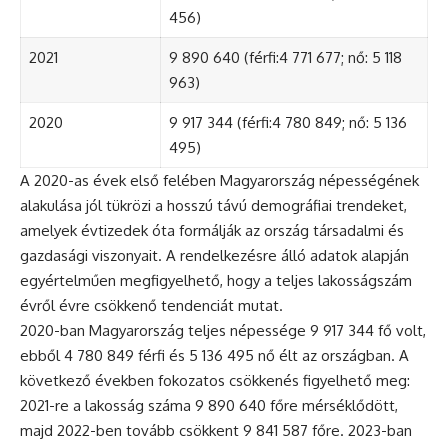
456)
2021
9 890 640 (férfi:4 771 677; nő: 5 118
963)
2020
9 917 344 (férfi:4 780 849; nő: 5 136
495)
A 2020-as évek első felében Magyarország népességének
alakulása jól tükrözi a hosszú távú demográfiai trendeket,
amelyek évtizedek óta formálják az ország társadalmi és
gazdasági viszonyait. A rendelkezésre álló adatok alapján
egyértelműen megfigyelhető, hogy a teljes lakosságszám
évről évre csökkenő tendenciát mutat.
2020-ban Magyarország teljes népessége 9 917 344 fő volt,
ebből 4 780 849 férfi és 5 136 495 nő élt az országban. A
következő években fokozatos csökkenés figyelhető meg:
2021-re a lakosság száma 9 890 640 főre mérséklődött,
majd 2022-ben tovább csökkent 9 841 587 főre. 2023-ban