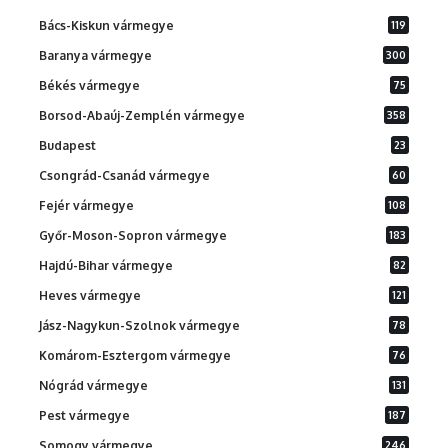
Bács-Kiskun vármegye
119
Baranya vármegye
300
Békés vármegye
75
Borsod-Abaúj-Zemplén vármegye
358
Budapest
23
Csongrád-Csanád vármegye
60
Fejér vármegye
108
Győr-Moson-Sopron vármegye
183
Hajdú-Bihar vármegye
82
Heves vármegye
121
Jász-Nagykun-Szolnok vármegye
78
Komárom-Esztergom vármegye
76
Nógrád vármegye
131
Pest vármegye
187
Somogy vármegye
246