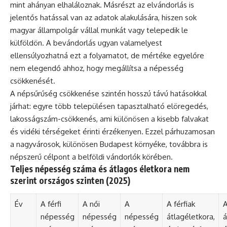
mint ahányan elhaláloznak. Másrészt az elvándorlás is
jelentős hatással van az adatok alakulására, hiszen sok
magyar állampolgár vállal munkát vagy telepedik le
külföldön. A bevándorlás ugyan valamelyest
ellensúlyozhatná ezt a folyamatot, de mértéke egyelőre
nem elegendő ahhoz, hogy megállítsa a népesség
csökkenését.
A népsűrűség csökkenése szintén hosszú távú hatásokkal
járhat: egyre több településen tapasztalható elöregedés,
lakosságszám-csökkenés, ami különösen a kisebb falvakat
és vidéki térségeket érinti érzékenyen. Ezzel párhuzamosan
a nagyvárosok, különösen Budapest környéke, továbbra is
népszerű célpont a belföldi vándorlók körében.
Teljes népesség száma és átlagos életkora nem
szerint országos szinten (2025)
Év
A férfi
A női
A
A férfiak
A
népesség
népesség
népesség
átlagéletkora,
á