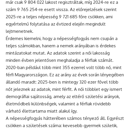
már csak 9 804 022 lakost regisztráltak, míg 2024-re ez a
szám 9 765 254-re esett vissza. Az előrejelzések szerint
2025-re a teljes népesség 9 721 685 főre csökken, ami
egyértelmű folytatása az évtized elején megindult
lejtmenetnek.
Érdemes kiemelni, hogy a népességfogyás nem csupán a
teljes számokban, hanem a nemek arányában is érdekes
mintázatokat mutat. Az adatok szerint a női lakosság
minden évben jelentősen meghaladja a férfiak számát.
2020-ban például több mint 355 ezerrel volt több nő, mint
férfi Magyarországon. Ez az arány az évek során lényegében
állandó maradt: 2025-ben is mintegy 320 ezer fővel több
nőt jeleznek az adatok, mint férfit. A női többlet egy ismert
demográfiai sajátosság, amely az eltérő születési arányok,
életmódbeli különbségek, valamint a férfiak rövidebb
várható élettartama miatt alakul így.
A népességfogyás hátterében számos tényező áll. Egyrészt
csökken a születések száma: kevesebb gyermek születik,