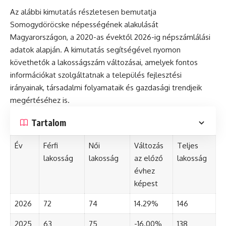
Az alábbi kimutatás részletesen bemutatja
Somogydöröcske népességének alakulását
Magyarországon, a 2020-as évektől 2026-ig népszámlálási
adatok alapján. A kimutatás segítségével nyomon
követhetők a lakosságszám változásai, amelyek fontos
információkat szolgáltatnak a település fejlesztési
irányainak, társadalmi folyamataik és gazdasági trendjeik
megértéséhez is.
Tartalom
Év
Férfi
Női
Változás
Teljes
lakosság
lakosság
az előző
lakosság
évhez
képest
2026
72
74
14.29%
146
2025
63
75
-16.00%
138