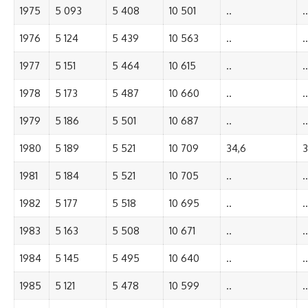
1975
5 093
5 408
10 501
..
..
1976
5 124
5 439
10 563
..
..
1977
5 151
5 464
10 615
..
..
1978
5 173
5 487
10 660
..
..
1979
5 186
5 501
10 687
..
..
1980
5 189
5 521
10 709
34,6
3
1981
5 184
5 521
10 705
..
..
1982
5 177
5 518
10 695
..
..
1983
5 163
5 508
10 671
..
..
1984
5 145
5 495
10 640
..
..
1985
5 121
5 478
10 599
..
..