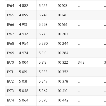
1964
4 882
5 226
10 108
..
..
1965
4 899
5 241
10 140
..
..
1966
4 913
5 253
10 166
..
..
1967
4 932
5 271
10 203
..
..
1968
4 954
5 290
10 244
..
..
1969
4 974
5 310
10 284
..
..
1970
5 004
5 318
10 322
34,3
3
1971
5 019
5 333
10 352
..
..
1972
5 031
5 347
10 378
..
..
1973
5 048
5 362
10 410
..
..
1974
5 064
5 378
10 442
..
..