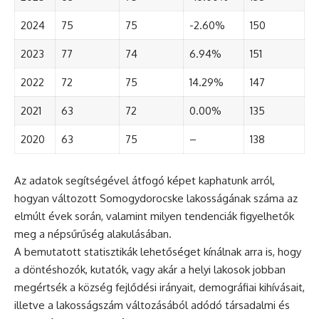
2024
75
75
-2.60%
150
2023
77
74
6.94%
151
2022
72
75
14.29%
147
2021
63
72
0.00%
135
2020
63
75
–
138
Az adatok segítségével átfogó képet kaphatunk arról,
hogyan változott Somogydorocske lakosságának száma az
elmúlt évek során, valamint milyen tendenciák figyelhetők
meg a népsűrűség alakulásában.
A bemutatott statisztikák lehetőséget kínálnak arra is, hogy
a döntéshozók, kutatók, vagy akár a helyi lakosok jobban
megértsék a község fejlődési irányait, demográfiai kihívásait,
illetve a lakosságszám változásából adódó társadalmi és