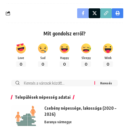
Mit gondolsz erről?
Love
Sad
Happy
Sleepy
Wink
0
0
0
0
0
Keresés:
Települések népesség adatai
Csebény népessége, lakossága (2020 –
2026)
Baranya vármegye