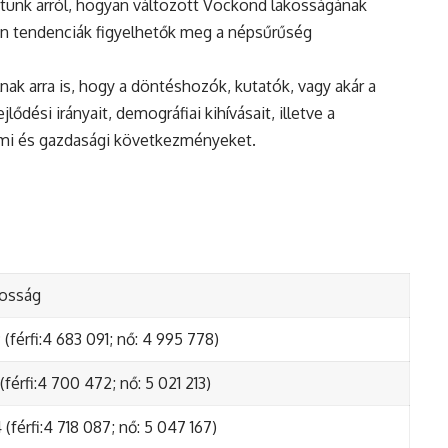
tunk arról, hogyan változott Vockond lakosságának
en tendenciák figyelhetők meg a népsűrűség
nak arra is, hogy a döntéshozók, kutatók, vagy akár a
ődési irányait, demográfiai kihívásait, illetve a
lmi és gazdasági következményeket.
kosság
(férfi:4 683 091; nő: 4 995 778)
(férfi:4 700 472; nő: 5 021 213)
(férfi:4 718 087; nő: 5 047 167)