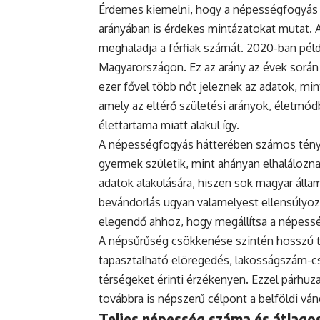
Érdemes kiemelni, hogy a népességfogyás
arányában is érdekes mintázatokat mutat. 
meghaladja a férfiak számát. 2020-ban példá
Magyarországon. Ez az arány az évek során
ezer fővel több nőt jeleznek az adatok, mint
amely az eltérő születési arányok, életmódb
élettartama miatt alakul így.
A népességfogyás hátterében számos ténye
gyermek születik, mint ahányan elhaláloznak
adatok alakulására, hiszen sok magyar állam
bevándorlás ugyan valamelyest ellensúlyoz
elegendő ahhoz, hogy megállítsa a népess
A népsűrűség csökkenése szintén hosszú tá
tapasztalható elöregedés, lakosságszám-cs
térségeket érinti érzékenyen. Ezzel párh
továbbra is népszerű célpont a belföldi vá
Teljes népesség száma és átlagos