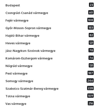
23
Budapest
60
Csongrád-Csanád vármegye
108
Fejér vármegye
183
Győr-Moson-Sopron vármegye
82
Hajdú-Bihar vármegye
121
Heves vármegye
78
Jász-Nagykun-Szolnok vármegye
76
Komárom-Esztergom vármegye
131
Nógrád vármegye
187
Pest vármegye
246
Somogy vármegye
228
Szabolcs-Szatmár-Bereg vármegye
109
Tolna vármegye
216
Vas vármegye