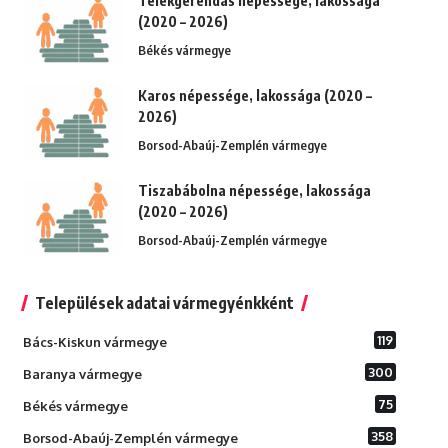
Telekgerendás népessége, lakossága
(2020 – 2026)
Békés vármegye
Karos népessége, lakossága (2020 –
2026)
Borsod-Abaúj-Zemplén vármegye
Tiszabábolna népessége, lakossága
(2020 – 2026)
Borsod-Abaúj-Zemplén vármegye
Települések adatai vármegyénkként
119
Bács-Kiskun vármegye
300
Baranya vármegye
75
Békés vármegye
358
Borsod-Abaúj-Zemplén vármegye