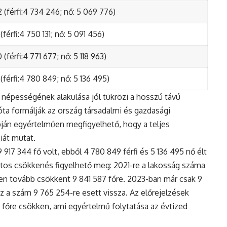
 (férfi:4 734 246; nő: 5 069 776)
(férfi:4 750 131; nő: 5 091 456)
(férfi:4 771 677; nő: 5 118 963)
(férfi:4 780 849; nő: 5 136 495)
népességének alakulása jól tükrözi a hosszú távú
ta formálják az ország társadalmi és gazdasági
apján egyértelműen megfigyelhető, hogy a teljes
iát mutat.
17 344 fő volt, ebből 4 780 849 férfi és 5 136 495 nő élt
tos csökkenés figyelhető meg: 2021-re a lakosság száma
n tovább csökkent 9 841 587 főre. 2023-ban már csak 9
z a szám 9 765 254-re esett vissza. Az előrejelzések
5 főre csökken, ami egyértelmű folytatása az évtized