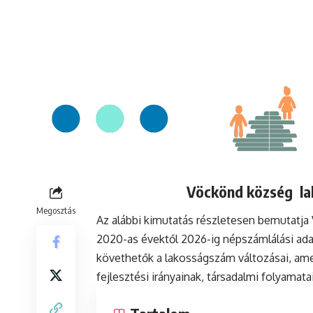
Vöckönd község lak
Megosztás
Az alábbi kimutatás részletesen bemutatj
2020-as évektől 2026-ig népszámlálási ada
követhetők a lakosságszám változásai, ame
fejlesztési irányainak, társadalmi folyamat