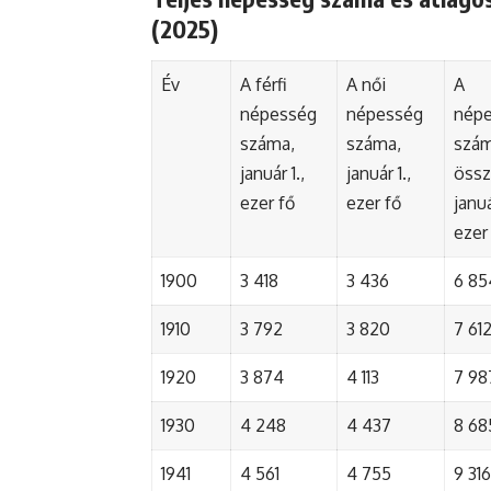
(2025)
Év
A férfi
A női
A
népesség
népesség
nép
száma,
száma,
szá
január 1.,
január 1.,
össz
ezer fő
ezer fő
januá
ezer
1900
3 418
3 436
6 85
1910
3 792
3 820
7 61
1920
3 874
4 113
7 98
1930
4 248
4 437
8 68
1941
4 561
4 755
9 316