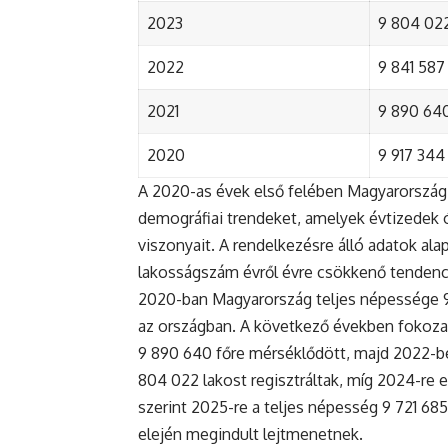
2023
9 804 022
2022
9 841 587 
2021
9 890 640 
2020
9 917 344 
A 2020-as évek első felében Magyarország 
demográfiai trendeket, amelyek évtizedek ó
viszonyait. A rendelkezésre álló adatok al
lakosságszám évről évre csökkenő tendenc
2020-ban Magyarország teljes népessége 9 9
az országban. A következő években fokoza
9 890 640 főre mérséklődött, majd 2022-be
804 022 lakost regisztráltak, míg 2024-re e
szerint 2025-re a teljes népesség 9 721 68
elején megindult lejtmenetnek.