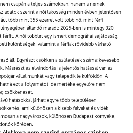
 nem csupán a teljes számokban, hanem a nemek
Az adatok szerint a női lakosság minden évben jelentősen
ul több mint 355 ezerrel volt több nő, mint férfi
 lényegében állandó maradt: 2025-ben is mintegy 320
 férfit. A női többlet egy ismert demográfiai sajátosság,
eli különbségek, valamint a férfiak rövidebb várható
ző áll. Egyrészt csökken a születések száma: kevesebb
. Másrészt az elvándorlás is jelentős hatással van az
polgár vállal munkát vagy telepedik le külföldön. A
hatná ezt a folyamatot, de mértéke egyelőre nem
ég csökkenését.
vú hatásokkal járhat: egyre több településen
ökkenés, ami különösen a kisebb falvakat és vidéki
uzamosan a nagyvárosok, különösen Budapest környéke,
ndorlók körében.
 életkora nem szerint országos szinten