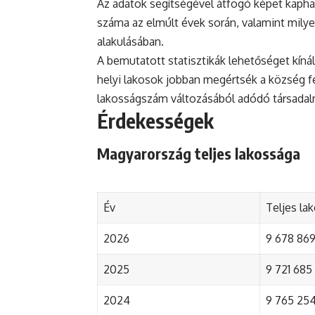
Az adatok segítségével átfogó képet kapha
száma az elmúlt évek során, valamint mily
alakulásában.
A bemutatott statisztikák lehetőséget kínál
helyi lakosok jobban megértsék a község fejl
lakosságszám változásából adódó társada
Érdekességek
Magyarország teljes lakossága
Év
Teljes la
2026
9 678 869 
2025
9 721 685 
2024
9 765 254 