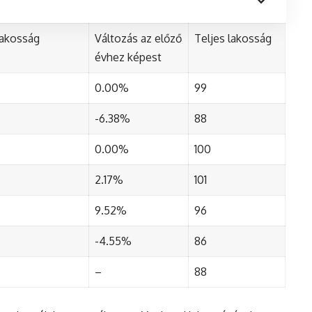
lakosság
Változás az előző
Teljes lakosság
évhez képest
0.00%
99
-6.38%
88
0.00%
100
2.17%
101
9.52%
96
-4.55%
86
–
88