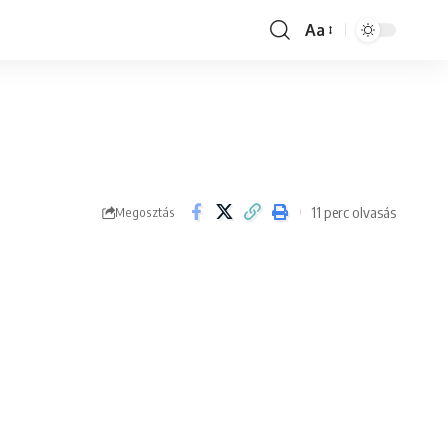
Aa
Font
Resizer
11 perc olvasás
Megosztás