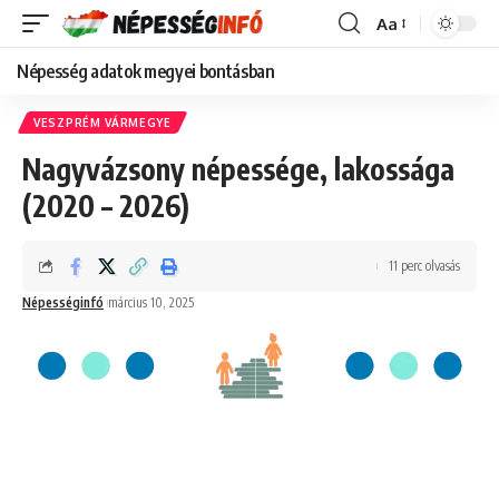
Aa
Font
Resizer
Népesség adatok megyei bontásban
VESZPRÉM VÁRMEGYE
Nagyvázsony népessége, lakossága
(2020 – 2026)
11 perc olvasás
Népességinfó
március 10, 2025