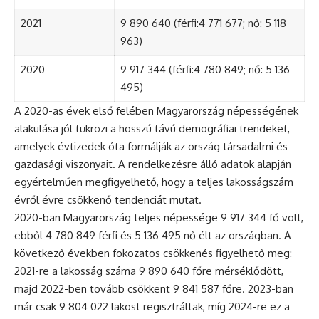
2021
9 890 640 (férfi:4 771 677; nő: 5 118
963)
2020
9 917 344 (férfi:4 780 849; nő: 5 136
495)
A 2020-as évek első felében Magyarország népességének
alakulása jól tükrözi a hosszú távú demográfiai trendeket,
amelyek évtizedek óta formálják az ország társadalmi és
gazdasági viszonyait. A rendelkezésre álló adatok alapján
egyértelműen megfigyelhető, hogy a teljes lakosságszám
évről évre csökkenő tendenciát mutat.
2020-ban Magyarország teljes népessége 9 917 344 fő volt,
ebből 4 780 849 férfi és 5 136 495 nő élt az országban. A
következő években fokozatos csökkenés figyelhető meg:
2021-re a lakosság száma 9 890 640 főre mérséklődött,
majd 2022-ben tovább csökkent 9 841 587 főre. 2023-ban
már csak 9 804 022 lakost regisztráltak, míg 2024-re ez a