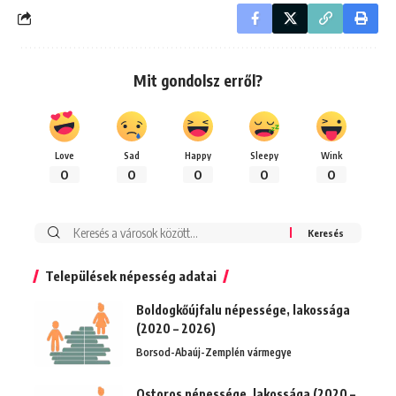
Mit gondolsz erről?
Love
Sad
Happy
Sleepy
Wink
0
0
0
0
0
Keresés:
Települések népesség adatai
Boldogkőújfalu népessége, lakossága
(2020 – 2026)
Borsod-Abaúj-Zemplén vármegye
Ostoros népessége, lakossága (2020 –