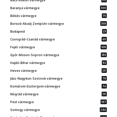
Bács-Kiskun vármegye
Baranya vármegye
300
Békés vármegye
75
Borsod-Abaúj-Zemplén vármegye
358
Budapest
23
Csongrád-Csanád vármegye
60
Fejér vármegye
108
Győr-Moson-Sopron vármegye
183
Hajdú-Bihar vármegye
82
Heves vármegye
121
Jász-Nagykun-Szolnok vármegye
78
Komárom-Esztergom vármegye
76
Nógrád vármegye
131
Pest vármegye
187
Somogy vármegye
246