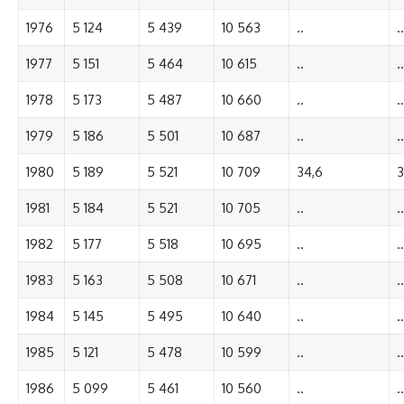
1976
5 124
5 439
10 563
..
..
1977
5 151
5 464
10 615
..
..
1978
5 173
5 487
10 660
..
..
1979
5 186
5 501
10 687
..
..
1980
5 189
5 521
10 709
34,6
3
1981
5 184
5 521
10 705
..
..
1982
5 177
5 518
10 695
..
..
1983
5 163
5 508
10 671
..
..
1984
5 145
5 495
10 640
..
..
1985
5 121
5 478
10 599
..
..
1986
5 099
5 461
10 560
..
..