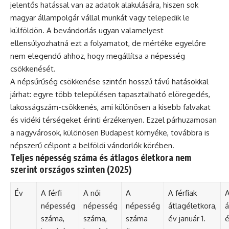
jelentős hatással van az adatok alakulására, hiszen sok
magyar állampolgár vállal munkát vagy telepedik le
külföldön. A bevándorlás ugyan valamelyest
ellensúlyozhatná ezt a folyamatot, de mértéke egyelőre
nem elegendő ahhoz, hogy megállítsa a népesség
csökkenését.
A népsűrűség csökkenése szintén hosszú távú hatásokkal
járhat: egyre több településen tapasztalható elöregedés,
lakosságszám-csökkenés, ami különösen a kisebb falvakat
és vidéki térségeket érinti érzékenyen. Ezzel párhuzamosan
a nagyvárosok, különösen Budapest környéke, továbbra is
népszerű célpont a belföldi vándorlók körében.
Teljes népesség száma és átlagos életkora nem
szerint országos szinten (2025)
Év
A férfi
A női
A
A férfiak
A
népesség
népesség
népesség
átlagéletkora,
á
száma,
száma,
száma
év január 1.
é