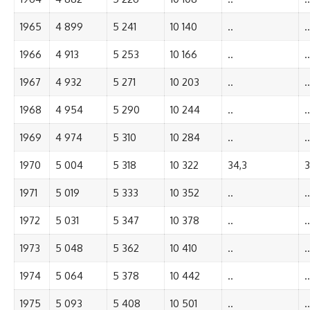
1965
4 899
5 241
10 140
..
..
1966
4 913
5 253
10 166
..
..
1967
4 932
5 271
10 203
..
..
1968
4 954
5 290
10 244
..
..
1969
4 974
5 310
10 284
..
..
1970
5 004
5 318
10 322
34,3
3
1971
5 019
5 333
10 352
..
..
1972
5 031
5 347
10 378
..
..
1973
5 048
5 362
10 410
..
..
1974
5 064
5 378
10 442
..
..
1975
5 093
5 408
10 501
..
..