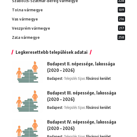
Szabolcs-Szatmár-Bereg vármegye
228
Tolna vármegye
109
Vas vármegye
216
Veszprém vármegye
217
Zala vármegye
258
Legkeresettebb települések adatai
Budapest II. népessége, lakossága
(2020 – 2026)
Budapest
Település típus:
fővárosi kerület
Budapest III. népessége, lakossága
(2020 – 2026)
Budapest
Település típus:
fővárosi kerület
Budapest IV. népessége, lakossága
(2020 – 2026)
Budapest
Település típus:
fővárosi kerület