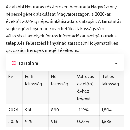
Az alábbi kimutatás részletesen bemutatja Nagyvázsony
népességének alakulását Magyarországon, a 2020-as
évektől 2026-ig népszámlálási adatok alapján. A kimutatás
segítségével nyomon követhetők a lakosságszám
változásai, amelyek fontos információkat szolgáltatnak a
település fejlesztési irányainak, társadalmi folyamataik és
gazdasági trendjeik megértéséhez is.
Tartalom
Év
Férfi
Női
Változás
Teljes
lakosság
lakosság
az előző
lakosság
évhez
képest
2026
914
890
-1.19%
1,804
2025
925
913
0.22%
1,838