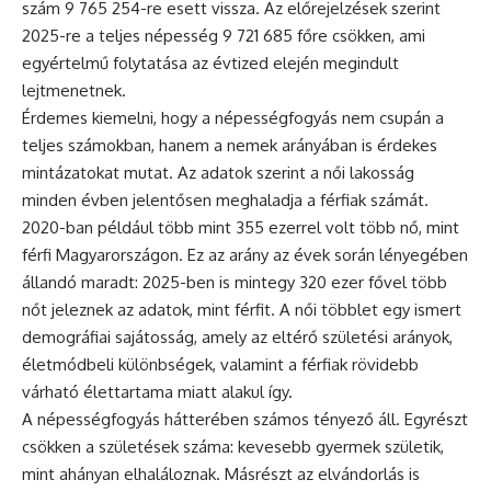
szám 9 765 254-re esett vissza. Az előrejelzések szerint
2025-re a teljes népesség 9 721 685 főre csökken, ami
egyértelmű folytatása az évtized elején megindult
lejtmenetnek.
Érdemes kiemelni, hogy a népességfogyás nem csupán a
teljes számokban, hanem a nemek arányában is érdekes
mintázatokat mutat. Az adatok szerint a női lakosság
minden évben jelentősen meghaladja a férfiak számát.
2020-ban például több mint 355 ezerrel volt több nő, mint
férfi Magyarországon. Ez az arány az évek során lényegében
állandó maradt: 2025-ben is mintegy 320 ezer fővel több
nőt jeleznek az adatok, mint férfit. A női többlet egy ismert
demográfiai sajátosság, amely az eltérő születési arányok,
életmódbeli különbségek, valamint a férfiak rövidebb
várható élettartama miatt alakul így.
A népességfogyás hátterében számos tényező áll. Egyrészt
csökken a születések száma: kevesebb gyermek születik,
mint ahányan elhaláloznak. Másrészt az elvándorlás is