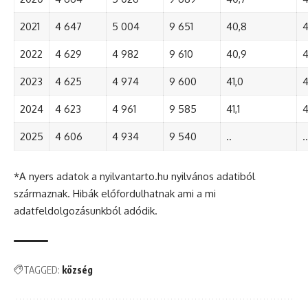
2021
4 647
5 004
9 651
40,8
4
2022
4 629
4 982
9 610
40,9
4
2023
4 625
4 974
9 600
41,0
4
2024
4 623
4 961
9 585
41,1
4
2025
4 606
4 934
9 540
..
..
*A nyers adatok a nyilvantarto.hu nyilvános adatiból
származnak. Hibák előfordulhatnak ami a mi
adatfeldolgozásunkból adódik.
TAGGED:
község