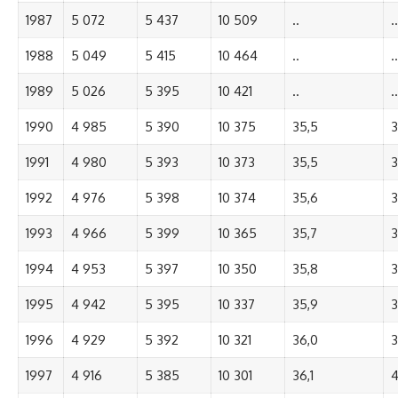
1987
5 072
5 437
10 509
..
..
1988
5 049
5 415
10 464
..
..
1989
5 026
5 395
10 421
..
..
1990
4 985
5 390
10 375
35,5
3
1991
4 980
5 393
10 373
35,5
3
1992
4 976
5 398
10 374
35,6
3
1993
4 966
5 399
10 365
35,7
3
1994
4 953
5 397
10 350
35,8
3
1995
4 942
5 395
10 337
35,9
3
1996
4 929
5 392
10 321
36,0
3
1997
4 916
5 385
10 301
36,1
4