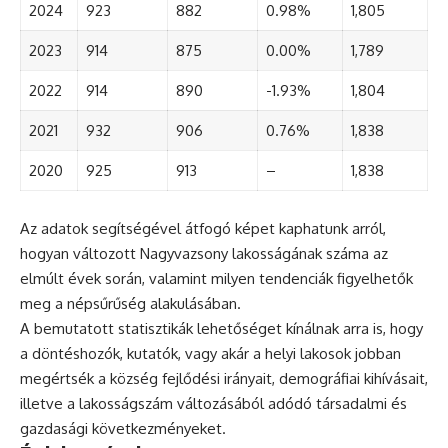
2024
923
882
0.98%
1,805
2023
914
875
0.00%
1,789
2022
914
890
-1.93%
1,804
2021
932
906
0.76%
1,838
2020
925
913
–
1,838
Az adatok segítségével átfogó képet kaphatunk arról,
hogyan változott Nagyvazsony lakosságának száma az
elmúlt évek során, valamint milyen tendenciák figyelhetők
meg a népsűrűség alakulásában.
A bemutatott statisztikák lehetőséget kínálnak arra is, hogy
a döntéshozók, kutatók, vagy akár a helyi lakosok jobban
megértsék a község fejlődési irányait, demográfiai kihívásait,
illetve a lakosságszám változásából adódó társadalmi és
gazdasági következményeket.