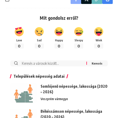
Mit gondolsz erről?
Love
Sad
Happy
Sleepy
Wink
0
0
0
0
0
Keresés:
Települések népesség adatai
Somlójenő népessége, lakossága (2020
– 2026)
Veszprém vármegye
Békéssámson népessége, lakossága
(2020 – 2026)