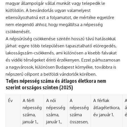
magyar állampolgár vállal munkát vagy telepedik le
külföldön. A bevándorlás ugyan valamelyest
ellensúlyozhatná ezt a folyamatot, de mértéke egyelőre
nem elegendő ahhoz, hogy megállítsa a népesség
csökkenését.
A népsűrűség csökkenése szintén hosszú távú hatásokkal
járhat: egyre több településen tapasztalható elöregedés,
lakosságszám-csökkenés, ami különösen a kisebb falvakat
és vidéki térségeket érinti érzékenyen. Ezzel párhuzamosan
a nagyvárosok, különösen Budapest környéke, továbbra is
népszerű célpont a belföldi vándorlók körében.
Teljes népesség száma és átlagos életkora nem
szerint országos szinten (2025)
Év
A férfi
A női
A
A férfiak
A
népesség
népesség
népesség
átlagéletkora,
á
száma,
száma,
száma
év január 1.
é
január 1.,
január 1.,
összesen,