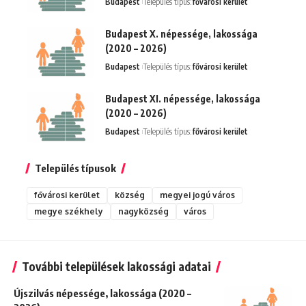
Budapest
Település típus:
fővárosi kerület
Budapest X. népessége, lakossága
(2020 – 2026)
Budapest
Település típus:
fővárosi kerület
Budapest XI. népessége, lakossága
(2020 – 2026)
Budapest
Település típus:
fővárosi kerület
Település típusok
fővárosi kerület
község
megyei jogú város
megye székhely
nagyközség
város
További települések lakossági adatai
Újszilvás népessége, lakossága (2020 –