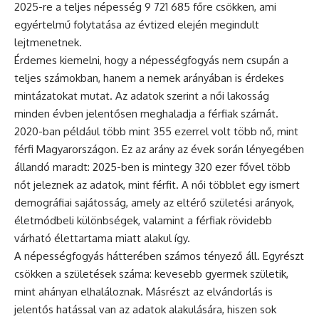
2025-re a teljes népesség 9 721 685 főre csökken, ami
egyértelmű folytatása az évtized elején megindult
lejtmenetnek.
Érdemes kiemelni, hogy a népességfogyás nem csupán a
teljes számokban, hanem a nemek arányában is érdekes
mintázatokat mutat. Az adatok szerint a női lakosság
minden évben jelentősen meghaladja a férfiak számát.
2020-ban például több mint 355 ezerrel volt több nő, mint
férfi Magyarországon. Ez az arány az évek során lényegében
állandó maradt: 2025-ben is mintegy 320 ezer fővel több
nőt jeleznek az adatok, mint férfit. A női többlet egy ismert
demográfiai sajátosság, amely az eltérő születési arányok,
életmódbeli különbségek, valamint a férfiak rövidebb
várható élettartama miatt alakul így.
A népességfogyás hátterében számos tényező áll. Egyrészt
csökken a születések száma: kevesebb gyermek születik,
mint ahányan elhaláloznak. Másrészt az elvándorlás is
jelentős hatással van az adatok alakulására, hiszen sok