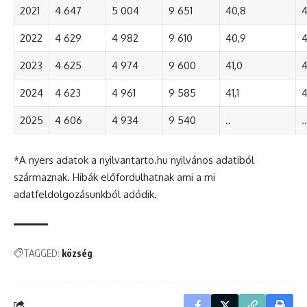
2021
4 647
5 004
9 651
40,8
4
2022
4 629
4 982
9 610
40,9
4
2023
4 625
4 974
9 600
41,0
4
2024
4 623
4 961
9 585
41,1
4
2025
4 606
4 934
9 540
..
..
*A nyers adatok a nyilvantarto.hu nyilvános adatiból
származnak. Hibák előfordulhatnak ami a mi
adatfeldolgozásunkból adódik.
TAGGED:
község