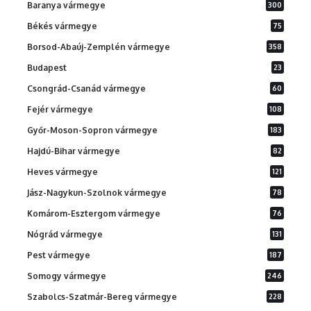
Baranya vármegye
300
Békés vármegye
75
Borsod-Abaúj-Zemplén vármegye
358
Budapest
23
Csongrád-Csanád vármegye
60
Fejér vármegye
108
Győr-Moson-Sopron vármegye
183
Hajdú-Bihar vármegye
82
Heves vármegye
121
Jász-Nagykun-Szolnok vármegye
78
Komárom-Esztergom vármegye
76
Nógrád vármegye
131
Pest vármegye
187
Somogy vármegye
246
Szabolcs-Szatmár-Bereg vármegye
228