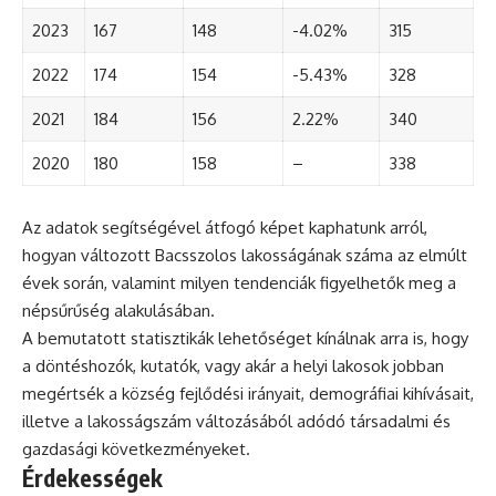
2023
167
148
-4.02%
315
2022
174
154
-5.43%
328
2021
184
156
2.22%
340
2020
180
158
–
338
Az adatok segítségével átfogó képet kaphatunk arról,
hogyan változott Bacsszolos lakosságának száma az elmúlt
évek során, valamint milyen tendenciák figyelhetők meg a
népsűrűség alakulásában.
A bemutatott statisztikák lehetőséget kínálnak arra is, hogy
a döntéshozók, kutatók, vagy akár a helyi lakosok jobban
megértsék a község fejlődési irányait, demográfiai kihívásait,
illetve a lakosságszám változásából adódó társadalmi és
gazdasági következményeket.
Érdekességek