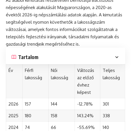
Az alábbi kimutatás részletesen bemutatja Bácsszőlős
népességének alakulását Magyarországon, a 2020-as
évektől 2026-ig népszámlálási adatok alapján. A kimutatás
segítségével nyomon követhetők a lakosságszám
változásai, amelyek fontos információkat szolgáltatnak a
település fejlesztési irányainak, társadalmi folyamataik és
gazdasági trendjeik megértéséhez is.
Tartalom
Év
Férfi
Női
Változás
Teljes
lakosság
lakosság
az előző
lakosság
évhez
képest
2026
157
144
-12.78%
301
2025
180
158
143.24%
338
2024
74
66
-55.69%
140