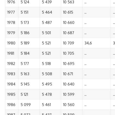
1976
5 124
5 439
10 563
..
..
1977
5 151
5 464
10 615
..
..
1978
5 173
5 487
10 660
..
..
1979
5 186
5 501
10 687
..
..
1980
5 189
5 521
10 709
34,6
3
1981
5 184
5 521
10 705
..
..
1982
5 177
5 518
10 695
..
..
1983
5 163
5 508
10 671
..
..
1984
5 145
5 495
10 640
..
..
1985
5 121
5 478
10 599
..
..
1986
5 099
5 461
10 560
..
..
1987
5 072
5 437
10 509
..
..