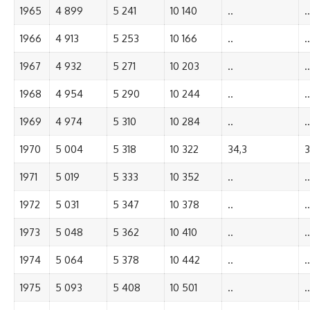
1965
4 899
5 241
10 140
..
..
1966
4 913
5 253
10 166
..
..
1967
4 932
5 271
10 203
..
..
1968
4 954
5 290
10 244
..
..
1969
4 974
5 310
10 284
..
..
1970
5 004
5 318
10 322
34,3
3
1971
5 019
5 333
10 352
..
..
1972
5 031
5 347
10 378
..
..
1973
5 048
5 362
10 410
..
..
1974
5 064
5 378
10 442
..
..
1975
5 093
5 408
10 501
..
..