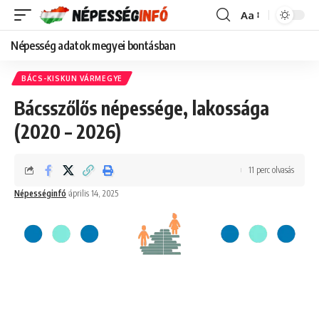
Aa
Font
Resizer
Népesség adatok megyei bontásban
BÁCS-KISKUN VÁRMEGYE
Bácsszőlős népessége, lakossága
(2020 – 2026)
11 perc olvasás
Népességinfó
április 14, 2025