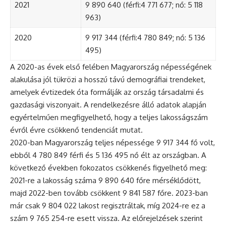
2021
9 890 640 (férfi:4 771 677; nő: 5 118
963)
2020
9 917 344 (férfi:4 780 849; nő: 5 136
495)
A 2020-as évek első felében Magyarország népességének
alakulása jól tükrözi a hosszú távú demográfiai trendeket,
amelyek évtizedek óta formálják az ország társadalmi és
gazdasági viszonyait. A rendelkezésre álló adatok alapján
egyértelműen megfigyelhető, hogy a teljes lakosságszám
évről évre csökkenő tendenciát mutat.
2020-ban Magyarország teljes népessége 9 917 344 fő volt,
ebből 4 780 849 férfi és 5 136 495 nő élt az országban. A
következő években fokozatos csökkenés figyelhető meg:
2021-re a lakosság száma 9 890 640 főre mérséklődött,
majd 2022-ben tovább csökkent 9 841 587 főre. 2023-ban
már csak 9 804 022 lakost regisztráltak, míg 2024-re ez a
szám 9 765 254-re esett vissza. Az előrejelzések szerint