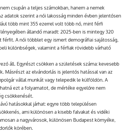
 nem csupán a teljes számokban, hanem a nemek
Az adatok szerint a női lakosság minden évben jelentősen
ul több mint 355 ezerrel volt több nő, mint férfi
 lényegében állandó maradt: 2025-ben is mintegy 320
 férfit. A női többlet egy ismert demográfiai sajátosság,
eli különbségek, valamint a férfiak rövidebb várható
ző áll. Egyrészt csökken a születések száma: kevesebb
. Másrészt az elvándorlás is jelentős hatással van az
polgár vállal munkát vagy telepedik le külföldön. A
hatná ezt a folyamatot, de mértéke egyelőre nem
ég csökkenését.
vú hatásokkal járhat: egyre több településen
ökkenés, ami különösen a kisebb falvakat és vidéki
uzamosan a nagyvárosok, különösen Budapest környéke,
ndorlók körében.