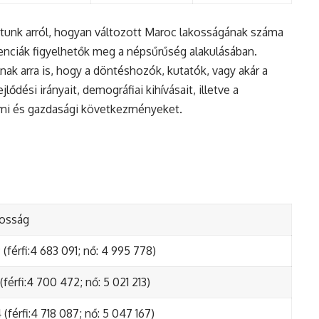
tunk arról, hogyan változott Maroc lakosságának száma
enciák figyelhetők meg a népsűrűség alakulásában.
nak arra is, hogy a döntéshozók, kutatók, vagy akár a
ődési irányait, demográfiai kihívásait, illetve a
lmi és gazdasági következményeket.
kosság
(férfi:4 683 091; nő: 4 995 778)
(férfi:4 700 472; nő: 5 021 213)
(férfi:4 718 087; nő: 5 047 167)