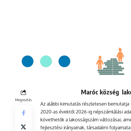
Maróc község lako
Megosztás
Az alábbi kimutatás részletesen bemutatj
2020-as évektől 2026-ig népszámlálási ada
követhetők a lakosságszám változásai, ame
fejlesztési irányainak, társadalmi folyamat