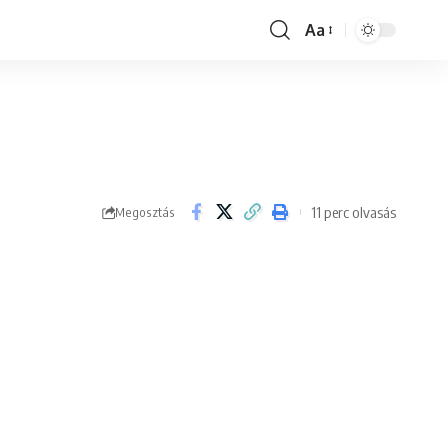
Aa
Font
Resizer
11 perc olvasás
Megosztás