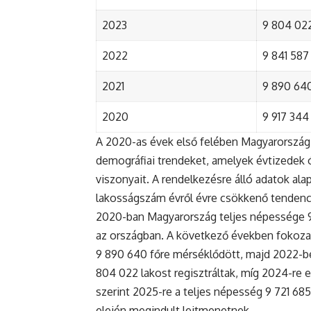
2023
9 804 022
2022
9 841 587 
2021
9 890 640 
2020
9 917 344 
A 2020-as évek első felében Magyarország 
demográfiai trendeket, amelyek évtizedek ó
viszonyait. A rendelkezésre álló adatok al
lakosságszám évről évre csökkenő tendenc
2020-ban Magyarország teljes népessége 9 9
az országban. A következő években fokoza
9 890 640 főre mérséklődött, majd 2022-be
804 022 lakost regisztráltak, míg 2024-re e
szerint 2025-re a teljes népesség 9 721 68
elején megindult lejtmenetnek.