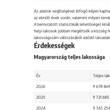
Az adatok segítségével átfogó képet kapha
az elmúlt évek során, valamint milyen tend
A bemutatott statisztikák lehetőséget kínál
helyi lakosok jobban megértsék a község fejl
lakosságszám változásából adódó társada
Érdekességek
Magyarország teljes lakossága
Év
Teljes la
2026
9 678 869 
2025
9 721 685 
2024
9 765 254 