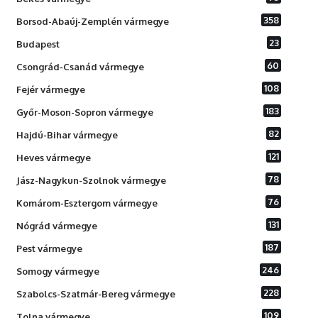
358
Borsod-Abaúj-Zemplén vármegye
23
Budapest
60
Csongrád-Csanád vármegye
108
Fejér vármegye
183
Győr-Moson-Sopron vármegye
82
Hajdú-Bihar vármegye
121
Heves vármegye
78
Jász-Nagykun-Szolnok vármegye
76
Komárom-Esztergom vármegye
131
Nógrád vármegye
187
Pest vármegye
246
Somogy vármegye
228
Szabolcs-Szatmár-Bereg vármegye
109
Tolna vármegye