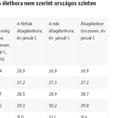
 életkora nem szerint országos szinten
A férfiak
A nők
Átlagéletkor
esség
átlagéletkora,
átlagéletkora,
összesen, év
ma
év január 1.
év január 1.
január 1.
esen,
r 1.,
 fő
4
26,9
26,9
26,9
2
27,2
27,3
27,2
7
28,5
28,9
28,7
5
29,3
30,2
29,8
31,0
32,1
31,6