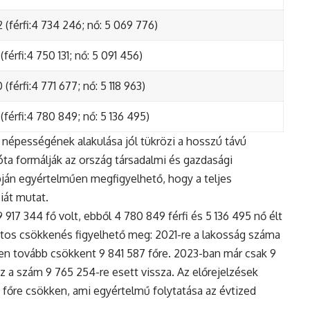
 (férfi:4 734 246; nő: 5 069 776)
(férfi:4 750 131; nő: 5 091 456)
(férfi:4 771 677; nő: 5 118 963)
(férfi:4 780 849; nő: 5 136 495)
népességének alakulása jól tükrözi a hosszú távú
ta formálják az ország társadalmi és gazdasági
apján egyértelműen megfigyelhető, hogy a teljes
iát mutat.
17 344 fő volt, ebből 4 780 849 férfi és 5 136 495 nő élt
tos csökkenés figyelhető meg: 2021-re a lakosság száma
n tovább csökkent 9 841 587 főre. 2023-ban már csak 9
z a szám 9 765 254-re esett vissza. Az előrejelzések
5 főre csökken, ami egyértelmű folytatása az évtized