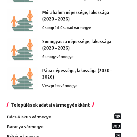
Mórahalom népessége, lakossága
(2020 – 2026)
Csongrád-Csanád vármegye
Somogyacsa népessége, lakossága
(2020 – 2026)
Somogy vármegye
Pápa népessége, lakossága (2020 –
2026)
Veszprém vármegye
Települések adatai vármegyénkként
119
Bács-Kiskun vármegye
300
Baranya vármegye
75
Békés vármegye