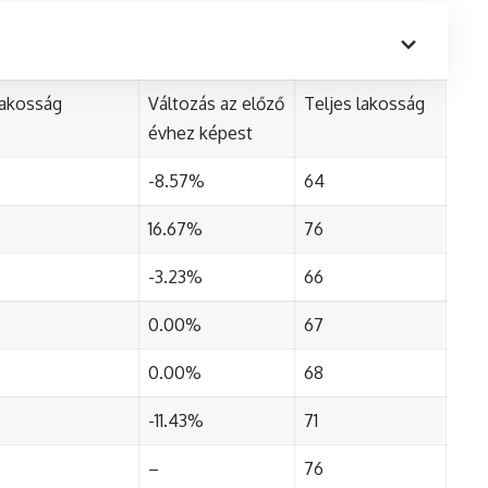
lakosság
Változás az előző
Teljes lakosság
évhez képest
-8.57%
64
16.67%
76
-3.23%
66
0.00%
67
0.00%
68
-11.43%
71
–
76