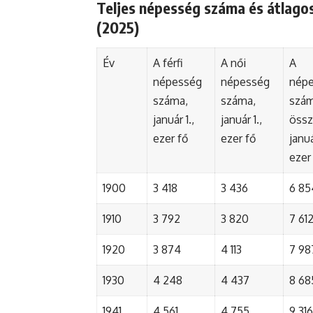
Teljes népesség száma és átlagos
(2025)
Év
A férfi
A női
A
népesség
népesség
nép
száma,
száma,
szá
január 1.,
január 1.,
össz
ezer fő
ezer fő
januá
ezer
1900
3 418
3 436
6 85
1910
3 792
3 820
7 61
1920
3 874
4 113
7 98
1930
4 248
4 437
8 68
1941
4 561
4 755
9 316