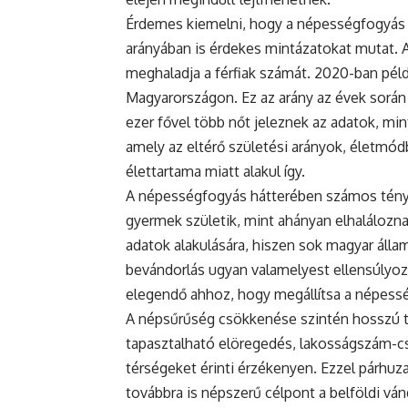
Érdemes kiemelni, hogy a népességfogyás
arányában is érdekes mintázatokat mutat. 
meghaladja a férfiak számát. 2020-ban példá
Magyarországon. Ez az arány az évek során
ezer fővel több nőt jeleznek az adatok, mint
amely az eltérő születési arányok, életmódb
élettartama miatt alakul így.
A népességfogyás hátterében számos ténye
gyermek születik, mint ahányan elhaláloznak
adatok alakulására, hiszen sok magyar állam
bevándorlás ugyan valamelyest ellensúlyoz
elegendő ahhoz, hogy megállítsa a népess
A népsűrűség csökkenése szintén hosszú tá
tapasztalható elöregedés, lakosságszám-cs
térségeket érinti érzékenyen. Ezzel párh
továbbra is népszerű célpont a belföldi vá