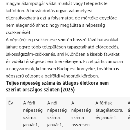
magyar állampolgár vállal munkát vagy telepedik le
külföldön. A bevándorlás ugyan valamelyest
ellensúlyozhatná ezt a folyamatot, de mértéke egyelőre
nem elegendő ahhoz, hogy megállítsa a népesség
csökkenését.
A népsűrűség csökkenése szintén hosszú távú hatásokkal
járhat: egyre több településen tapasztalható elöregedés,
lakosságszám-csökkenés, ami különösen a kisebb falvakat
és vidéki térségeket érinti érzékenyen. Ezzel párhuzamosan
a nagyvárosok, különösen Budapest környéke, továbbra is
népszerű célpont a belföldi vándorlók körében.
Teljes népesség száma és átlagos életkora nem
szerint országos szinten (2025)
Év
A férfi
A női
A
A férfiak
A
népesség
népesség
népesség
átlagéletkora,
á
száma,
száma,
száma
év január 1.
é
január 1.,
január 1.,
összesen,