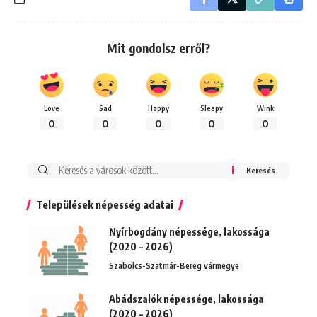
Mit gondolsz erről?
Love
Sad
Happy
Sleepy
Wink
0
0
0
0
0
Keresés:
Települések népesség adatai
Nyírbogdány népessége, lakossága
(2020 – 2026)
Szabolcs-Szatmár-Bereg vármegye
Abádszalók népessége, lakossága
(2020 – 2026)