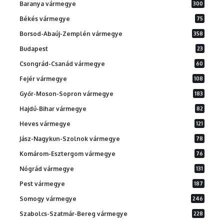
Baranya vármegye
300
Békés vármegye
75
Borsod-Abaúj-Zemplén vármegye
358
Budapest
23
Csongrád-Csanád vármegye
60
Fejér vármegye
108
Győr-Moson-Sopron vármegye
183
Hajdú-Bihar vármegye
82
Heves vármegye
121
Jász-Nagykun-Szolnok vármegye
78
Komárom-Esztergom vármegye
76
Nógrád vármegye
131
Pest vármegye
187
Somogy vármegye
246
Szabolcs-Szatmár-Bereg vármegye
228