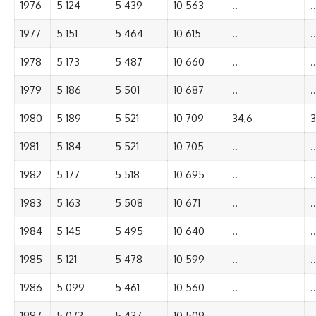
1976
5 124
5 439
10 563
..
..
1977
5 151
5 464
10 615
..
..
1978
5 173
5 487
10 660
..
..
1979
5 186
5 501
10 687
..
..
1980
5 189
5 521
10 709
34,6
3
1981
5 184
5 521
10 705
..
..
1982
5 177
5 518
10 695
..
..
1983
5 163
5 508
10 671
..
..
1984
5 145
5 495
10 640
..
..
1985
5 121
5 478
10 599
..
..
1986
5 099
5 461
10 560
..
..
1987
5 072
5 437
10 509
..
..