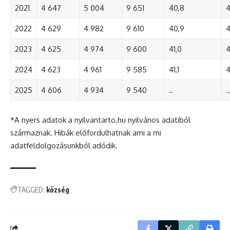
2021
4 647
5 004
9 651
40,8
4
2022
4 629
4 982
9 610
40,9
4
2023
4 625
4 974
9 600
41,0
4
2024
4 623
4 961
9 585
41,1
4
2025
4 606
4 934
9 540
..
..
*A nyers adatok a nyilvantarto.hu nyilvános adatiból
származnak. Hibák előfordulhatnak ami a mi
adatfeldolgozásunkból adódik.
TAGGED:
község