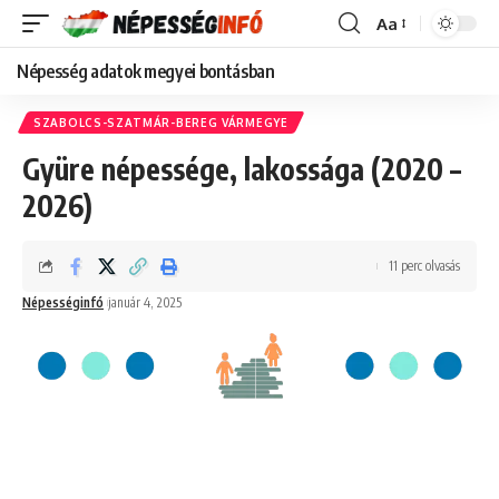
Aa
Font
Resizer
Népesség adatok megyei bontásban
SZABOLCS-SZATMÁR-BEREG VÁRMEGYE
Gyüre népessége, lakossága (2020 –
2026)
11 perc olvasás
Népességinfó
január 4, 2025