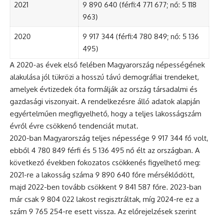
2021
9 890 640 (férfi:4 771 677; nő: 5 118
963)
2020
9 917 344 (férfi:4 780 849; nő: 5 136
495)
A 2020-as évek első felében Magyarország népességének
alakulása jól tükrözi a hosszú távú demográfiai trendeket,
amelyek évtizedek óta formálják az ország társadalmi és
gazdasági viszonyait. A rendelkezésre álló adatok alapján
egyértelműen megfigyelhető, hogy a teljes lakosságszám
évről évre csökkenő tendenciát mutat.
2020-ban Magyarország teljes népessége 9 917 344 fő volt,
ebből 4 780 849 férfi és 5 136 495 nő élt az országban. A
következő években fokozatos csökkenés figyelhető meg:
2021-re a lakosság száma 9 890 640 főre mérséklődött,
majd 2022-ben tovább csökkent 9 841 587 főre. 2023-ban
már csak 9 804 022 lakost regisztráltak, míg 2024-re ez a
szám 9 765 254-re esett vissza. Az előrejelzések szerint