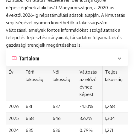
Az alábbi kimutatás részletesen bemutatja Gyüre
népességének alakulását Magyarországon, a 2020-as
évektől 2026-ig népszámlálási adatok alapján. A kimutatás
segítségével nyomon követhetők a lakosságszám
változásai, amelyek fontos információkat szolgáltatnak a
település fejlesztési irányainak, társadalmi folyamataik és
gazdasági trendjeik megértéséhez is.
Tartalom
Év
Férfi
Női
Változás
Teljes
lakosság
lakosság
az előző
lakosság
évhez
képest
2026
631
637
-4.10%
1,268
2025
658
646
3.62%
1,304
2024
635
636
0.79%
1,271