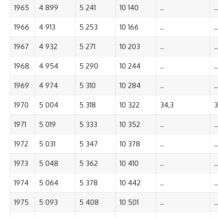
1965
4 899
5 241
10 140
..
..
1966
4 913
5 253
10 166
..
..
1967
4 932
5 271
10 203
..
..
1968
4 954
5 290
10 244
..
..
1969
4 974
5 310
10 284
..
..
1970
5 004
5 318
10 322
34,3
3
1971
5 019
5 333
10 352
..
..
1972
5 031
5 347
10 378
..
..
1973
5 048
5 362
10 410
..
..
1974
5 064
5 378
10 442
..
..
1975
5 093
5 408
10 501
..
..