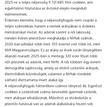
2025-re a teljes népesség 9 721 685 főre csökken, ami
egyértelmű folytatása az évtized elején megindult
lejtmenetnek.
Érdemes kiemelni, hogy a népességfogyás nem csupán a
teljes számokban, hanem a nemek arányában is érdekes
mintázatokat mutat. Az adatok szerint a női lakosság
minden évben jelentősen meghaladja a férfiak számát.
2020-ban például több mint 355 ezerrel volt több nő, mint
férfi Magyarországon. Ez az arány az évek során lényegében
állandó maradt: 2025-ben is mintegy 320 ezer fővel több
nőt jeleznek az adatok, mint férfit. A női többlet egy ismert
demográfiai sajátosság, amely az eltérő születési arányok,
életmódbeli különbségek, valamint a férfiak rövidebb
várható élettartama miatt alakul így.
A népességfogyás hátterében számos tényező áll. Egyrészt
csökken a születések száma: kevesebb gyermek születik,
mint ahányan elhaláloznak. Másrészt az elvándorlás is
jelentős hatással van az adatok alakulására, hiszen sok