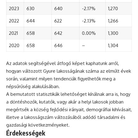
2023
630
640
-2.17%
1,270
2022
644
622
-2.13%
1,266
2021
658
642
0.00%
1,300
2020
658
646
–
1,304
Az adatok segítségével átfogó képet kaphatunk arról,
hogyan változott Gyure lakosságának száma az elmúlt évek
során, valamint milyen tendenciák figyelhetők meg a
népsűrűség alakulásában.
A bemutatott statisztikák lehetőséget kínálnak arra is, hogy
a döntéshozók, kutatók, vagy akár a helyi lakosok jobban
megértsék a község fejlődési irányait, demográfiai kihívásait,
illetve a lakosságszám változásából adódó társadalmi és
gazdasági következményeket.
Érdekességek