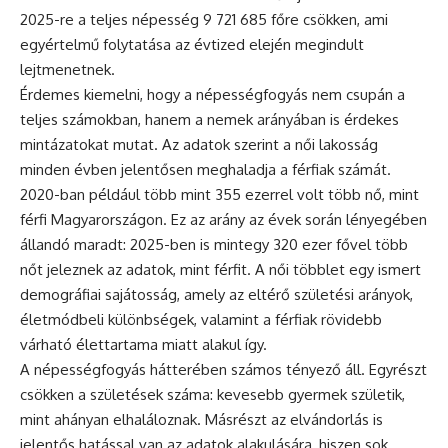
2025-re a teljes népesség 9 721 685 főre csökken, ami
egyértelmű folytatása az évtized elején megindult
lejtmenetnek.
Érdemes kiemelni, hogy a népességfogyás nem csupán a
teljes számokban, hanem a nemek arányában is érdekes
mintázatokat mutat. Az adatok szerint a női lakosság
minden évben jelentősen meghaladja a férfiak számát.
2020-ban például több mint 355 ezerrel volt több nő, mint
férfi Magyarországon. Ez az arány az évek során lényegében
állandó maradt: 2025-ben is mintegy 320 ezer fővel több
nőt jeleznek az adatok, mint férfit. A női többlet egy ismert
demográfiai sajátosság, amely az eltérő születési arányok,
életmódbeli különbségek, valamint a férfiak rövidebb
várható élettartama miatt alakul így.
A népességfogyás hátterében számos tényező áll. Egyrészt
csökken a születések száma: kevesebb gyermek születik,
mint ahányan elhaláloznak. Másrészt az elvándorlás is
jelentős hatással van az adatok alakulására, hiszen sok