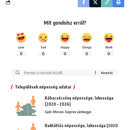
Mit gondolsz erről?
Love
Sad
Happy
Sleepy
Wink
0
0
0
0
0
Keresés:
Települések népesség adatai
Rábacsécsény népessége, lakossága
(2020 – 2026)
Győr-Moson-Sopron vármegye
Baktüttös népessége, lakossága (2020