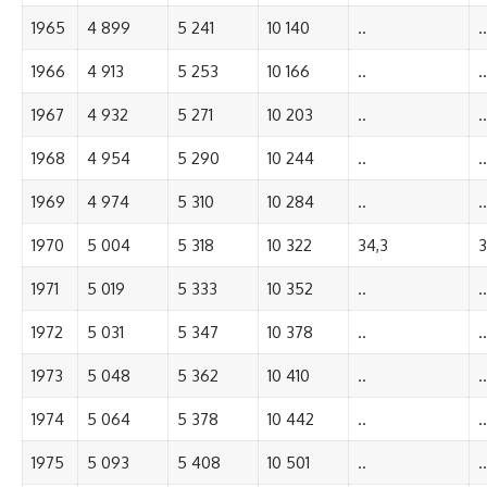
1965
4 899
5 241
10 140
..
..
1966
4 913
5 253
10 166
..
..
1967
4 932
5 271
10 203
..
..
1968
4 954
5 290
10 244
..
..
1969
4 974
5 310
10 284
..
..
1970
5 004
5 318
10 322
34,3
3
1971
5 019
5 333
10 352
..
..
1972
5 031
5 347
10 378
..
..
1973
5 048
5 362
10 410
..
..
1974
5 064
5 378
10 442
..
..
1975
5 093
5 408
10 501
..
..