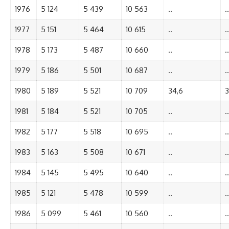
1976
5 124
5 439
10 563
..
..
1977
5 151
5 464
10 615
..
..
1978
5 173
5 487
10 660
..
..
1979
5 186
5 501
10 687
..
..
1980
5 189
5 521
10 709
34,6
3
1981
5 184
5 521
10 705
..
..
1982
5 177
5 518
10 695
..
..
1983
5 163
5 508
10 671
..
..
1984
5 145
5 495
10 640
..
..
1985
5 121
5 478
10 599
..
..
1986
5 099
5 461
10 560
..
..