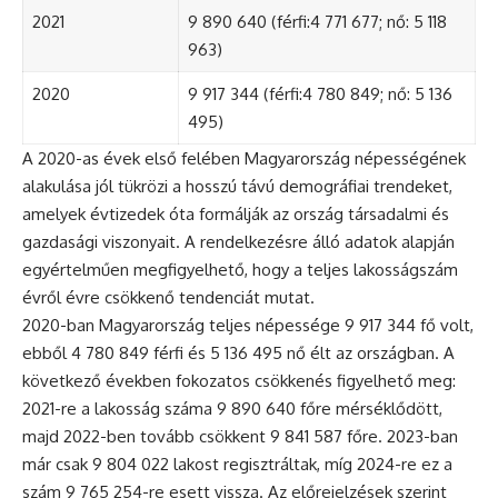
2021
9 890 640 (férfi:4 771 677; nő: 5 118
963)
2020
9 917 344 (férfi:4 780 849; nő: 5 136
495)
A 2020-as évek első felében Magyarország népességének
alakulása jól tükrözi a hosszú távú demográfiai trendeket,
amelyek évtizedek óta formálják az ország társadalmi és
gazdasági viszonyait. A rendelkezésre álló adatok alapján
egyértelműen megfigyelhető, hogy a teljes lakosságszám
évről évre csökkenő tendenciát mutat.
2020-ban Magyarország teljes népessége 9 917 344 fő volt,
ebből 4 780 849 férfi és 5 136 495 nő élt az országban. A
következő években fokozatos csökkenés figyelhető meg:
2021-re a lakosság száma 9 890 640 főre mérséklődött,
majd 2022-ben tovább csökkent 9 841 587 főre. 2023-ban
már csak 9 804 022 lakost regisztráltak, míg 2024-re ez a
szám 9 765 254-re esett vissza. Az előrejelzések szerint