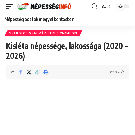
Aa
Font
Resizer
Népesség adatok megyei bontásban
SZABOLCS-SZATMÁR-BEREG VÁRMEGYE
Kisléta népessége, lakossága (2020 –
2026)
11 perc olvasás