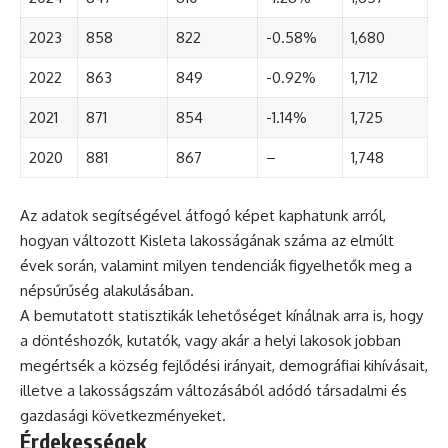
2023
858
822
-0.58%
1,680
2022
863
849
-0.92%
1,712
2021
871
854
-1.14%
1,725
2020
881
867
–
1,748
Az adatok segítségével átfogó képet kaphatunk arról,
hogyan változott Kisleta lakosságának száma az elmúlt
évek során, valamint milyen tendenciák figyelhetők meg a
népsűrűség alakulásában.
A bemutatott statisztikák lehetőséget kínálnak arra is, hogy
a döntéshozók, kutatók, vagy akár a helyi lakosok jobban
megértsék a község fejlődési irányait, demográfiai kihívásait,
illetve a lakosságszám változásából adódó társadalmi és
gazdasági következményeket.
Érdekességek