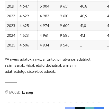
2021
4 647
5 004
9 651
40,8
4
2022
4 629
4 982
9 610
40,9
4
2023
4 625
4 974
9 600
41,0
4
2024
4 623
4 961
9 585
41,1
4
2025
4 606
4 934
9 540
..
..
*A nyers adatok a nyilvantarto.hu nyilvános adatiból
származnak. Hibák előfordulhatnak ami a mi
adatfeldolgozásunkból adódik.
TAGGED:
község