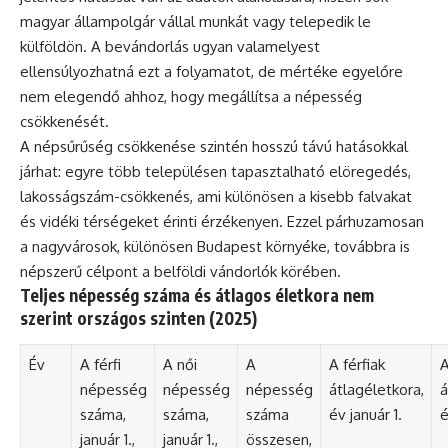
magyar állampolgár vállal munkát vagy telepedik le
külföldön. A bevándorlás ugyan valamelyest
ellensúlyozhatná ezt a folyamatot, de mértéke egyelőre
nem elegendő ahhoz, hogy megállítsa a népesség
csökkenését.
A népsűrűség csökkenése szintén hosszú távú hatásokkal
járhat: egyre több településen tapasztalható elöregedés,
lakosságszám-csökkenés, ami különösen a kisebb falvakat
és vidéki térségeket érinti érzékenyen. Ezzel párhuzamosan
a nagyvárosok, különösen Budapest környéke, továbbra is
népszerű célpont a belföldi vándorlók körében.
Teljes népesség száma és átlagos életkora nem
szerint országos szinten (2025)
Év
A férfi
A női
A
A férfiak
A
népesség
népesség
népesség
átlagéletkora,
á
száma,
száma,
száma
év január 1.
é
január 1.,
január 1.,
összesen,