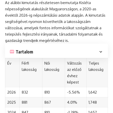
Az alábbi kimutatás részletesen bemutatja Kisléta
népességének alakulását Magyarországon, a 2020-as
évektől 2026-ig népszámlálási adatok alapján. A kimutatás
segítségével nyomon követhetők a lakosságszám
változásai, amelyek fontos információkat szolgáltatnak a
település fejlesztési irányainak, társadalmi folyamataik és
gazdasági trendjeik megértéséhez is.
Tartalom
Év
Férfi
Női
Változás
Teljes
lakosság
lakosság
az előző
lakosság
évhez
képest
2026
832
810
-5.56%
1,642
2025
881
867
4.01%
1,748
2024
847
810
-1.28%
1,657