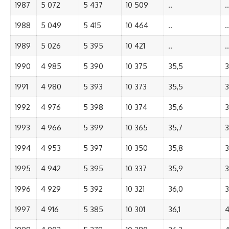
1987
5 072
5 437
10 509
..
..
1988
5 049
5 415
10 464
..
..
1989
5 026
5 395
10 421
..
..
1990
4 985
5 390
10 375
35,5
3
1991
4 980
5 393
10 373
35,5
3
1992
4 976
5 398
10 374
35,6
3
1993
4 966
5 399
10 365
35,7
3
1994
4 953
5 397
10 350
35,8
3
1995
4 942
5 395
10 337
35,9
3
1996
4 929
5 392
10 321
36,0
3
1997
4 916
5 385
10 301
36,1
4