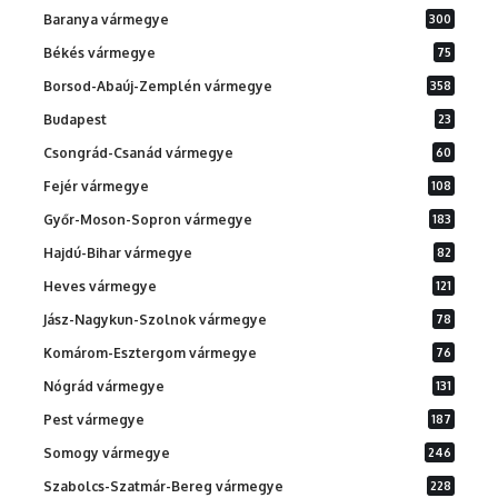
Baranya vármegye
300
Békés vármegye
75
Borsod-Abaúj-Zemplén vármegye
358
Budapest
23
Csongrád-Csanád vármegye
60
Fejér vármegye
108
Győr-Moson-Sopron vármegye
183
Hajdú-Bihar vármegye
82
Heves vármegye
121
Jász-Nagykun-Szolnok vármegye
78
Komárom-Esztergom vármegye
76
Nógrád vármegye
131
Pest vármegye
187
Somogy vármegye
246
Szabolcs-Szatmár-Bereg vármegye
228