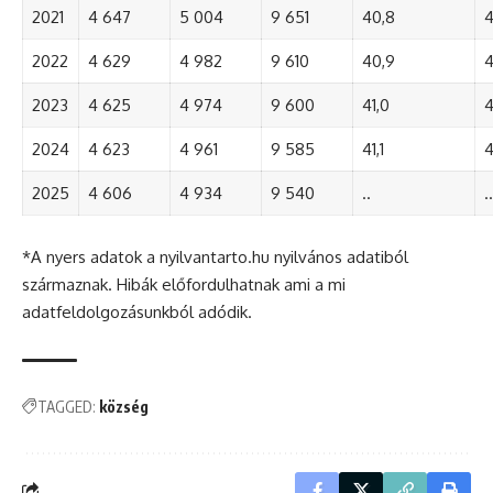
2021
4 647
5 004
9 651
40,8
4
2022
4 629
4 982
9 610
40,9
4
2023
4 625
4 974
9 600
41,0
4
2024
4 623
4 961
9 585
41,1
4
2025
4 606
4 934
9 540
..
..
*A nyers adatok a nyilvantarto.hu nyilvános adatiból
származnak. Hibák előfordulhatnak ami a mi
adatfeldolgozásunkból adódik.
TAGGED:
község