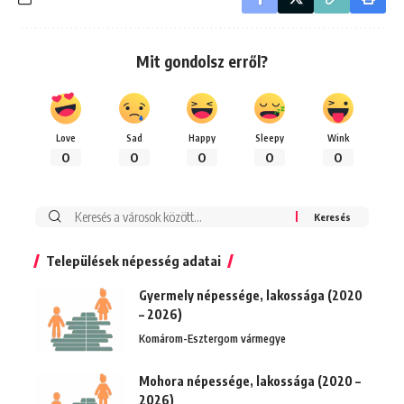
Mit gondolsz erről?
Love
Sad
Happy
Sleepy
Wink
0
0
0
0
0
Keresés:
Települések népesség adatai
Gyermely népessége, lakossága (2020
– 2026)
Komárom-Esztergom vármegye
Mohora népessége, lakossága (2020 –
2026)