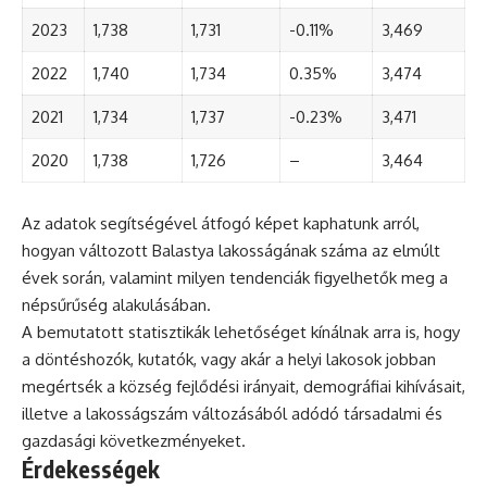
2023
1,738
1,731
-0.11%
3,469
2022
1,740
1,734
0.35%
3,474
2021
1,734
1,737
-0.23%
3,471
2020
1,738
1,726
–
3,464
Az adatok segítségével átfogó képet kaphatunk arról,
hogyan változott Balastya lakosságának száma az elmúlt
évek során, valamint milyen tendenciák figyelhetők meg a
népsűrűség alakulásában.
A bemutatott statisztikák lehetőséget kínálnak arra is, hogy
a döntéshozók, kutatók, vagy akár a helyi lakosok jobban
megértsék a község fejlődési irányait, demográfiai kihívásait,
illetve a lakosságszám változásából adódó társadalmi és
gazdasági következményeket.
Érdekességek