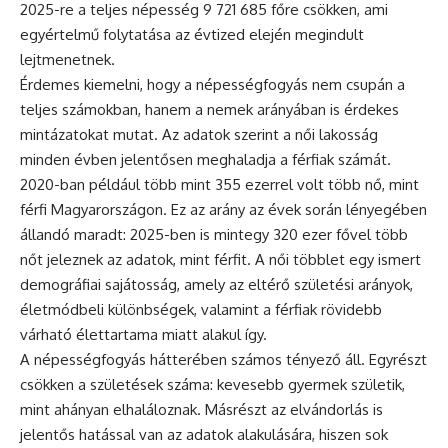
2025-re a teljes népesség 9 721 685 főre csökken, ami
egyértelmű folytatása az évtized elején megindult
lejtmenetnek.
Érdemes kiemelni, hogy a népességfogyás nem csupán a
teljes számokban, hanem a nemek arányában is érdekes
mintázatokat mutat. Az adatok szerint a női lakosság
minden évben jelentősen meghaladja a férfiak számát.
2020-ban például több mint 355 ezerrel volt több nő, mint
férfi Magyarországon. Ez az arány az évek során lényegében
állandó maradt: 2025-ben is mintegy 320 ezer fővel több
nőt jeleznek az adatok, mint férfit. A női többlet egy ismert
demográfiai sajátosság, amely az eltérő születési arányok,
életmódbeli különbségek, valamint a férfiak rövidebb
várható élettartama miatt alakul így.
A népességfogyás hátterében számos tényező áll. Egyrészt
csökken a születések száma: kevesebb gyermek születik,
mint ahányan elhaláloznak. Másrészt az elvándorlás is
jelentős hatással van az adatok alakulására, hiszen sok