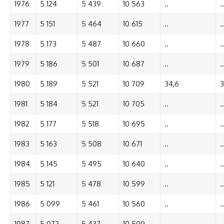
1976
5 124
5 439
10 563
..
..
1977
5 151
5 464
10 615
..
..
1978
5 173
5 487
10 660
..
..
1979
5 186
5 501
10 687
..
..
1980
5 189
5 521
10 709
34,6
3
1981
5 184
5 521
10 705
..
..
1982
5 177
5 518
10 695
..
..
1983
5 163
5 508
10 671
..
..
1984
5 145
5 495
10 640
..
..
1985
5 121
5 478
10 599
..
..
1986
5 099
5 461
10 560
..
..
1987
5 072
5 437
10 509
..
..