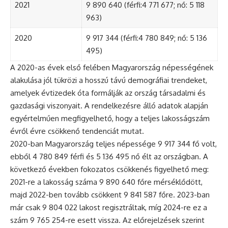
2021
9 890 640 (férfi:4 771 677; nő: 5 118
963)
2020
9 917 344 (férfi:4 780 849; nő: 5 136
495)
A 2020-as évek első felében Magyarország népességének
alakulása jól tükrözi a hosszú távú demográfiai trendeket,
amelyek évtizedek óta formálják az ország társadalmi és
gazdasági viszonyait. A rendelkezésre álló adatok alapján
egyértelműen megfigyelhető, hogy a teljes lakosságszám
évről évre csökkenő tendenciát mutat.
2020-ban Magyarország teljes népessége 9 917 344 fő volt,
ebből 4 780 849 férfi és 5 136 495 nő élt az országban. A
következő években fokozatos csökkenés figyelhető meg:
2021-re a lakosság száma 9 890 640 főre mérséklődött,
majd 2022-ben tovább csökkent 9 841 587 főre. 2023-ban
már csak 9 804 022 lakost regisztráltak, míg 2024-re ez a
szám 9 765 254-re esett vissza. Az előrejelzések szerint