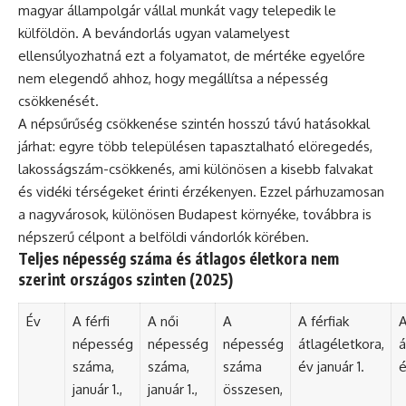
magyar állampolgár vállal munkát vagy telepedik le
külföldön. A bevándorlás ugyan valamelyest
ellensúlyozhatná ezt a folyamatot, de mértéke egyelőre
nem elegendő ahhoz, hogy megállítsa a népesség
csökkenését.
A népsűrűség csökkenése szintén hosszú távú hatásokkal
járhat: egyre több településen tapasztalható elöregedés,
lakosságszám-csökkenés, ami különösen a kisebb falvakat
és vidéki térségeket érinti érzékenyen. Ezzel párhuzamosan
a nagyvárosok, különösen Budapest környéke, továbbra is
népszerű célpont a belföldi vándorlók körében.
Teljes népesség száma és átlagos életkora nem
szerint országos szinten (2025)
Év
A férfi
A női
A
A férfiak
A
népesség
népesség
népesség
átlagéletkora,
á
száma,
száma,
száma
év január 1.
é
január 1.,
január 1.,
összesen,