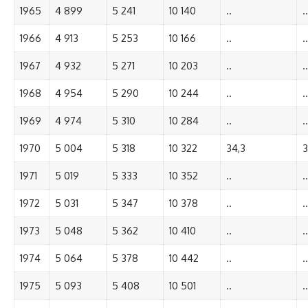
1965
4 899
5 241
10 140
..
..
1966
4 913
5 253
10 166
..
..
1967
4 932
5 271
10 203
..
..
1968
4 954
5 290
10 244
..
..
1969
4 974
5 310
10 284
..
..
1970
5 004
5 318
10 322
34,3
3
1971
5 019
5 333
10 352
..
..
1972
5 031
5 347
10 378
..
..
1973
5 048
5 362
10 410
..
..
1974
5 064
5 378
10 442
..
..
1975
5 093
5 408
10 501
..
..