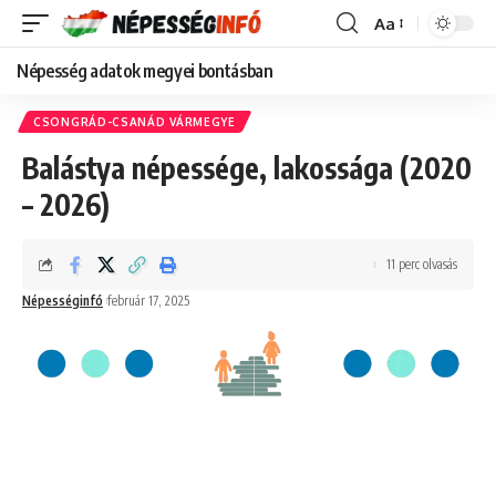
Aa
Font
Resizer
Népesség adatok megyei bontásban
CSONGRÁD-CSANÁD VÁRMEGYE
Balástya népessége, lakossága (2020
– 2026)
11 perc olvasás
Népességinfó
február 17, 2025