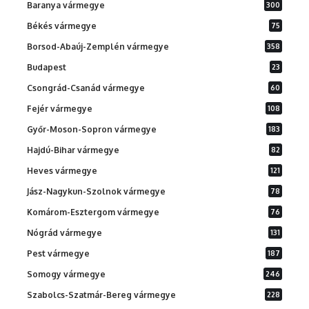
Baranya vármegye
300
Békés vármegye
75
Borsod-Abaúj-Zemplén vármegye
358
Budapest
23
Csongrád-Csanád vármegye
60
Fejér vármegye
108
Győr-Moson-Sopron vármegye
183
Hajdú-Bihar vármegye
82
Heves vármegye
121
Jász-Nagykun-Szolnok vármegye
78
Komárom-Esztergom vármegye
76
Nógrád vármegye
131
Pest vármegye
187
Somogy vármegye
246
Szabolcs-Szatmár-Bereg vármegye
228