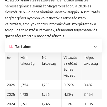
Az alábbi kimutatás részletesen bemutatja Balástya
népességének alakulását Magyarországon, a 2020-as
évektől 2026-ig népszámlálási adatok alapján. A kimutatás
segítségével nyomon követhetők a lakosságszám
változásai, amelyek fontos információkat szolgáltatnak a
település fejlesztési irányainak, társadalmi folyamataik és
gazdasági trendjeik megértéséhez is.
Tartalom
Év
Férfi
Női
Változás
Teljes
lakosság
lakosság
az előző
lakosság
évhez
képest
2026
1,754
1,733
0.92%
3,487
2025
1,738
1,726
-1.31%
3,464
2024
1,761
1,745
1.32%
3,506