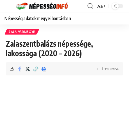
Aa
Font
Resizer
Népesség adatok megyei bontásban
ZALA VÁRMEGYE
Zalaszentbalázs népessége,
lakossága (2020 – 2026)
11 perc olvasás