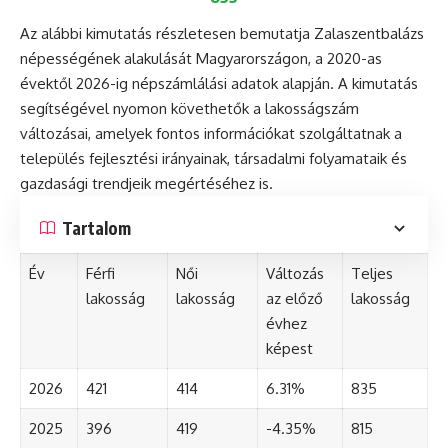
Az alábbi kimutatás részletesen bemutatja Zalaszentbalázs
népességének alakulását Magyarországon, a 2020-as
évektől 2026-ig népszámlálási adatok alapján. A kimutatás
segítségével nyomon követhetők a lakosságszám
változásai, amelyek fontos információkat szolgáltatnak a
település fejlesztési irányainak, társadalmi folyamataik és
gazdasági trendjeik megértéséhez is.
Tartalom
Év
Férfi
Női
Változás
Teljes
lakosság
lakosság
az előző
lakosság
évhez
képest
2026
421
414
6.31%
835
2025
396
419
-4.35%
815