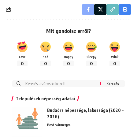
Mit gondolsz erről?
Love
Sad
Happy
Sleepy
Wink
0
0
0
0
0
Keresés:
Települések népesség adatai
Budaörs népessége, lakossága (2020 –
2026)
Pest vármegye