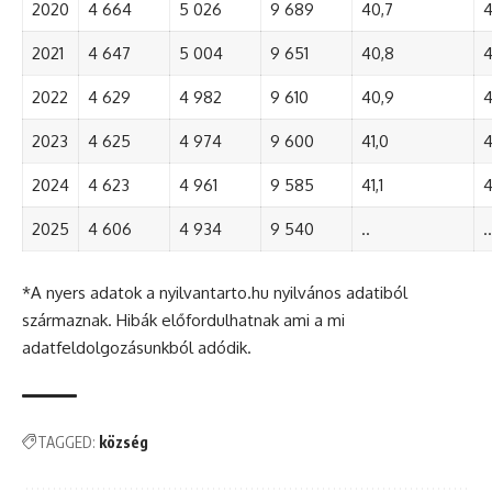
2020
4 664
5 026
9 689
40,7
4
2021
4 647
5 004
9 651
40,8
4
2022
4 629
4 982
9 610
40,9
4
2023
4 625
4 974
9 600
41,0
4
2024
4 623
4 961
9 585
41,1
4
2025
4 606
4 934
9 540
..
..
*A nyers adatok a nyilvantarto.hu nyilvános adatiból
származnak. Hibák előfordulhatnak ami a mi
adatfeldolgozásunkból adódik.
TAGGED:
község