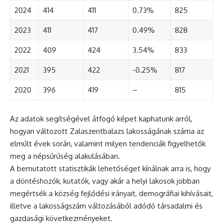
2024
414
411
0.73%
825
2023
411
417
0.49%
828
2022
409
424
3.54%
833
2021
395
422
-0.25%
817
2020
396
419
–
815
Az adatok segítségével átfogó képet kaphatunk arról,
hogyan változott Zalaszentbalazs lakosságának száma az
elmúlt évek során, valamint milyen tendenciák figyelhetők
meg a népsűrűség alakulásában.
A bemutatott statisztikák lehetőséget kínálnak arra is, hogy
a döntéshozók, kutatók, vagy akár a helyi lakosok jobban
megértsék a község fejlődési irányait, demográfiai kihívásait,
illetve a lakosságszám változásából adódó társadalmi és
gazdasági következményeket.