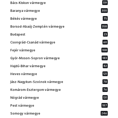
Bács-Kiskun vármegye
119
Baranya vármegye
300
Békés vármegye
75
Borsod-Abaúj-Zemplén vármegye
358
Budapest
23
Csongrád-Csanád vármegye
60
Fejér vármegye
108
Győr-Moson-Sopron vármegye
183
Hajdú-Bihar vármegye
82
Heves vármegye
121
Jász-Nagykun-Szolnok vármegye
78
Komárom-Esztergom vármegye
76
Nógrád vármegye
131
Pest vármegye
187
Somogy vármegye
246