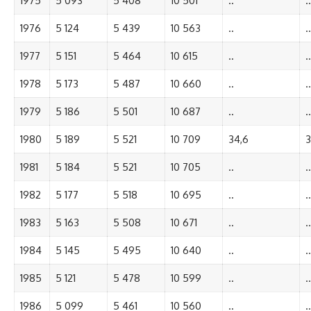
1975
5 093
5 408
10 501
..
..
1976
5 124
5 439
10 563
..
..
1977
5 151
5 464
10 615
..
..
1978
5 173
5 487
10 660
..
..
1979
5 186
5 501
10 687
..
..
1980
5 189
5 521
10 709
34,6
3
1981
5 184
5 521
10 705
..
..
1982
5 177
5 518
10 695
..
..
1983
5 163
5 508
10 671
..
..
1984
5 145
5 495
10 640
..
..
1985
5 121
5 478
10 599
..
..
1986
5 099
5 461
10 560
..
..