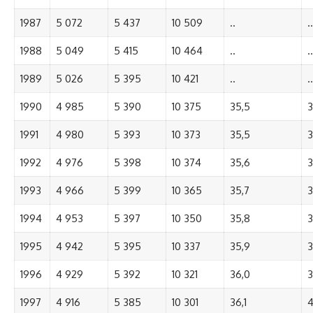
1987
5 072
5 437
10 509
..
..
1988
5 049
5 415
10 464
..
..
1989
5 026
5 395
10 421
..
..
1990
4 985
5 390
10 375
35,5
3
1991
4 980
5 393
10 373
35,5
3
1992
4 976
5 398
10 374
35,6
3
1993
4 966
5 399
10 365
35,7
3
1994
4 953
5 397
10 350
35,8
3
1995
4 942
5 395
10 337
35,9
3
1996
4 929
5 392
10 321
36,0
3
1997
4 916
5 385
10 301
36,1
4