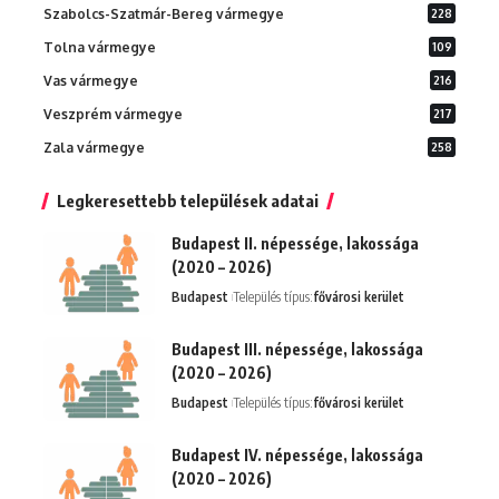
Szabolcs-Szatmár-Bereg vármegye
228
Tolna vármegye
109
Vas vármegye
216
Veszprém vármegye
217
Zala vármegye
258
Legkeresettebb települések adatai
Budapest II. népessége, lakossága
(2020 – 2026)
Budapest
Település típus:
fővárosi kerület
Budapest III. népessége, lakossága
(2020 – 2026)
Budapest
Település típus:
fővárosi kerület
Budapest IV. népessége, lakossága
(2020 – 2026)