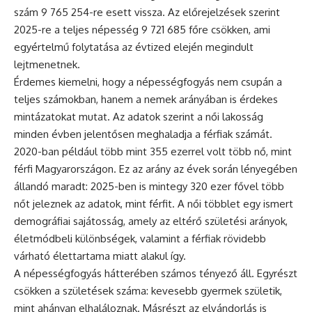
szám 9 765 254-re esett vissza. Az előrejelzések szerint
2025-re a teljes népesség 9 721 685 főre csökken, ami
egyértelmű folytatása az évtized elején megindult
lejtmenetnek.
Érdemes kiemelni, hogy a népességfogyás nem csupán a
teljes számokban, hanem a nemek arányában is érdekes
mintázatokat mutat. Az adatok szerint a női lakosság
minden évben jelentősen meghaladja a férfiak számát.
2020-ban például több mint 355 ezerrel volt több nő, mint
férfi Magyarországon. Ez az arány az évek során lényegében
állandó maradt: 2025-ben is mintegy 320 ezer fővel több
nőt jeleznek az adatok, mint férfit. A női többlet egy ismert
demográfiai sajátosság, amely az eltérő születési arányok,
életmódbeli különbségek, valamint a férfiak rövidebb
várható élettartama miatt alakul így.
A népességfogyás hátterében számos tényező áll. Egyrészt
csökken a születések száma: kevesebb gyermek születik,
mint ahányan elhaláloznak. Másrészt az elvándorlás is