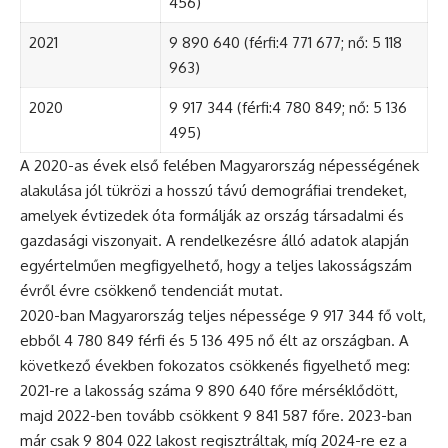
456)
2021
9 890 640 (férfi:4 771 677; nő: 5 118
963)
2020
9 917 344 (férfi:4 780 849; nő: 5 136
495)
A 2020-as évek első felében Magyarország népességének
alakulása jól tükrözi a hosszú távú demográfiai trendeket,
amelyek évtizedek óta formálják az ország társadalmi és
gazdasági viszonyait. A rendelkezésre álló adatok alapján
egyértelműen megfigyelhető, hogy a teljes lakosságszám
évről évre csökkenő tendenciát mutat.
2020-ban Magyarország teljes népessége 9 917 344 fő volt,
ebből 4 780 849 férfi és 5 136 495 nő élt az országban. A
következő években fokozatos csökkenés figyelhető meg:
2021-re a lakosság száma 9 890 640 főre mérséklődött,
majd 2022-ben tovább csökkent 9 841 587 főre. 2023-ban
már csak 9 804 022 lakost regisztráltak, míg 2024-re ez a