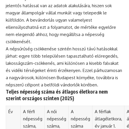
jelentős hatással van az adatok alakulására, hiszen sok
magyar állampolgár vállal munkát vagy telepedik le
külföldön. A bevándorlás ugyan valamelyest
ellensúlyozhatná ezt a folyamatot, de mértéke egyelőre
nem elegendő ahhoz, hogy megállítsa a népesség
csökkenését.
A népsűrűség csökkenése szintén hosszú távú hatásokkal
járhat: egyre több településen tapasztalható elöregedés,
lakosságszám-csökkenés, ami különösen a kisebb falvakat
és vidéki térségeket érinti érzékenyen. Ezzel párhuzamosan
a nagyvárosok, különösen Budapest környéke, továbbra is
népszerű célpont a belföldi vándorlók körében.
Teljes népesség száma és átlagos életkora nem
szerint országos szinten (2025)
Év
A férfi
A női
A
A férfiak
A
népesség
népesség
népesség
átlagéletkora,
á
száma,
száma,
száma
év január 1.
é