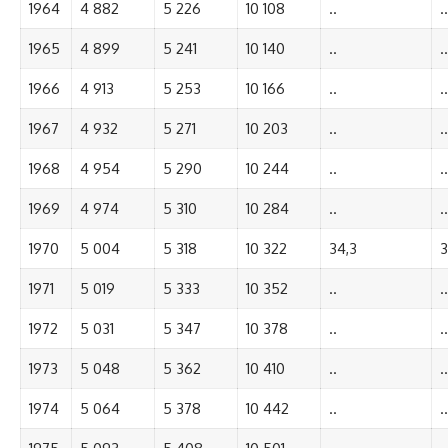
1964
4 882
5 226
10 108
..
..
1965
4 899
5 241
10 140
..
..
1966
4 913
5 253
10 166
..
..
1967
4 932
5 271
10 203
..
..
1968
4 954
5 290
10 244
..
..
1969
4 974
5 310
10 284
..
..
1970
5 004
5 318
10 322
34,3
3
1971
5 019
5 333
10 352
..
..
1972
5 031
5 347
10 378
..
..
1973
5 048
5 362
10 410
..
..
1974
5 064
5 378
10 442
..
..