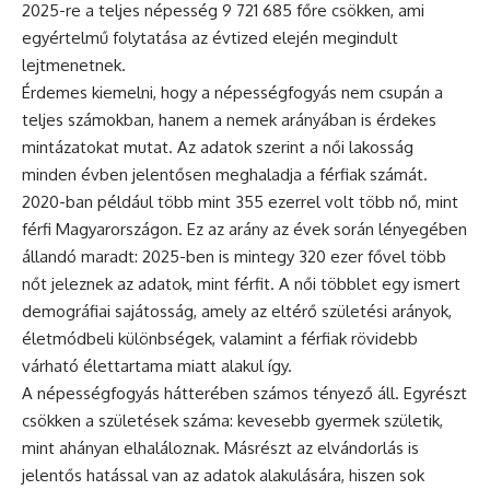
2025-re a teljes népesség 9 721 685 főre csökken, ami
egyértelmű folytatása az évtized elején megindult
lejtmenetnek.
Érdemes kiemelni, hogy a népességfogyás nem csupán a
teljes számokban, hanem a nemek arányában is érdekes
mintázatokat mutat. Az adatok szerint a női lakosság
minden évben jelentősen meghaladja a férfiak számát.
2020-ban például több mint 355 ezerrel volt több nő, mint
férfi Magyarországon. Ez az arány az évek során lényegében
állandó maradt: 2025-ben is mintegy 320 ezer fővel több
nőt jeleznek az adatok, mint férfit. A női többlet egy ismert
demográfiai sajátosság, amely az eltérő születési arányok,
életmódbeli különbségek, valamint a férfiak rövidebb
várható élettartama miatt alakul így.
A népességfogyás hátterében számos tényező áll. Egyrészt
csökken a születések száma: kevesebb gyermek születik,
mint ahányan elhaláloznak. Másrészt az elvándorlás is
jelentős hatással van az adatok alakulására, hiszen sok