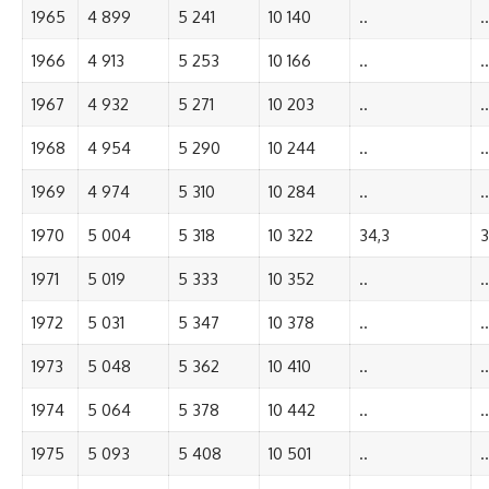
1965
4 899
5 241
10 140
..
..
1966
4 913
5 253
10 166
..
..
1967
4 932
5 271
10 203
..
..
1968
4 954
5 290
10 244
..
..
1969
4 974
5 310
10 284
..
..
1970
5 004
5 318
10 322
34,3
3
1971
5 019
5 333
10 352
..
..
1972
5 031
5 347
10 378
..
..
1973
5 048
5 362
10 410
..
..
1974
5 064
5 378
10 442
..
..
1975
5 093
5 408
10 501
..
..