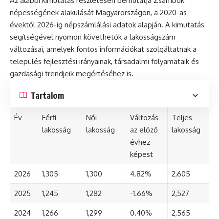
Az alábbi kimutatás részletesen bemutatja Zsámbok
népességének alakulását Magyarországon, a 2020-as
évektől 2026-ig népszámlálási adatok alapján. A kimutatás
segítségével nyomon követhetők a lakosságszám
változásai, amelyek fontos információkat szolgáltatnak a
település fejlesztési irányainak, társadalmi folyamataik és
gazdasági trendjeik megértéséhez is.
Tartalom
Év
Férfi
Női
Változás
Teljes
lakosság
lakosság
az előző
lakosság
évhez
képest
2026
1,305
1,300
4.82%
2,605
2025
1,245
1,282
-1.66%
2,527
2024
1,266
1,299
0.40%
2,565