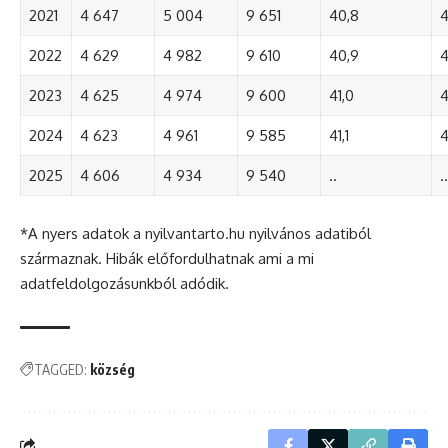
2021
4 647
5 004
9 651
40,8
4
2022
4 629
4 982
9 610
40,9
4
2023
4 625
4 974
9 600
41,0
4
2024
4 623
4 961
9 585
41,1
4
2025
4 606
4 934
9 540
..
..
*A nyers adatok a nyilvantarto.hu nyilvános adatiból
származnak. Hibák előfordulhatnak ami a mi
adatfeldolgozásunkból adódik.
TAGGED:
község