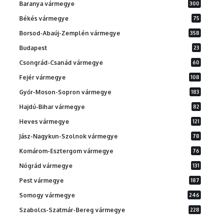
Baranya vármegye
300
Békés vármegye
75
Borsod-Abaúj-Zemplén vármegye
358
Budapest
23
Csongrád-Csanád vármegye
60
Fejér vármegye
108
Győr-Moson-Sopron vármegye
183
Hajdú-Bihar vármegye
82
Heves vármegye
121
Jász-Nagykun-Szolnok vármegye
78
Komárom-Esztergom vármegye
76
Nógrád vármegye
131
Pest vármegye
187
Somogy vármegye
246
Szabolcs-Szatmár-Bereg vármegye
228