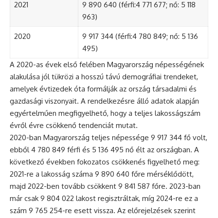
2021
9 890 640 (férfi:4 771 677; nő: 5 118
963)
2020
9 917 344 (férfi:4 780 849; nő: 5 136
495)
A 2020-as évek első felében Magyarország népességének
alakulása jól tükrözi a hosszú távú demográfiai trendeket,
amelyek évtizedek óta formálják az ország társadalmi és
gazdasági viszonyait. A rendelkezésre álló adatok alapján
egyértelműen megfigyelhető, hogy a teljes lakosságszám
évről évre csökkenő tendenciát mutat.
2020-ban Magyarország teljes népessége 9 917 344 fő volt,
ebből 4 780 849 férfi és 5 136 495 nő élt az országban. A
következő években fokozatos csökkenés figyelhető meg:
2021-re a lakosság száma 9 890 640 főre mérséklődött,
majd 2022-ben tovább csökkent 9 841 587 főre. 2023-ban
már csak 9 804 022 lakost regisztráltak, míg 2024-re ez a
szám 9 765 254-re esett vissza. Az előrejelzések szerint