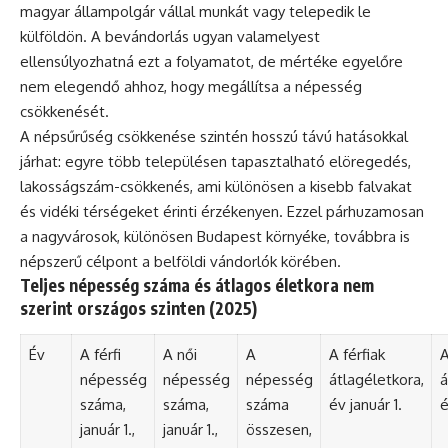
magyar állampolgár vállal munkát vagy telepedik le
külföldön. A bevándorlás ugyan valamelyest
ellensúlyozhatná ezt a folyamatot, de mértéke egyelőre
nem elegendő ahhoz, hogy megállítsa a népesség
csökkenését.
A népsűrűség csökkenése szintén hosszú távú hatásokkal
járhat: egyre több településen tapasztalható elöregedés,
lakosságszám-csökkenés, ami különösen a kisebb falvakat
és vidéki térségeket érinti érzékenyen. Ezzel párhuzamosan
a nagyvárosok, különösen Budapest környéke, továbbra is
népszerű célpont a belföldi vándorlók körében.
Teljes népesség száma és átlagos életkora nem
szerint országos szinten (2025)
Év
A férfi
A női
A
A férfiak
A
népesség
népesség
népesség
átlagéletkora,
á
száma,
száma,
száma
év január 1.
é
január 1.,
január 1.,
összesen,