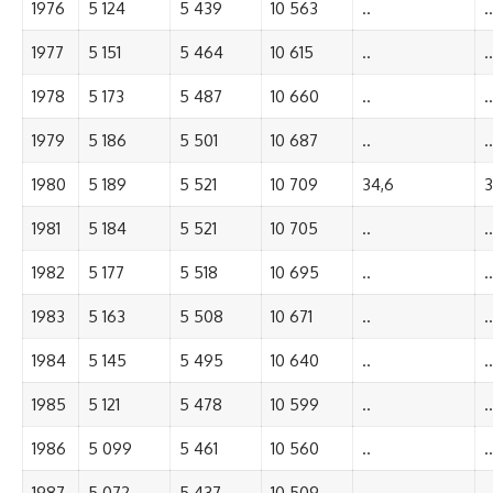
1976
5 124
5 439
10 563
..
..
1977
5 151
5 464
10 615
..
..
1978
5 173
5 487
10 660
..
..
1979
5 186
5 501
10 687
..
..
1980
5 189
5 521
10 709
34,6
3
1981
5 184
5 521
10 705
..
..
1982
5 177
5 518
10 695
..
..
1983
5 163
5 508
10 671
..
..
1984
5 145
5 495
10 640
..
..
1985
5 121
5 478
10 599
..
..
1986
5 099
5 461
10 560
..
..
1987
5 072
5 437
10 509
..
..