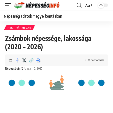
Aa
Font
Resizer
Népesség adatok megyei bontásban
PEST VÁRMEGYE
Zsámbok népessége, lakossága
(2020 – 2026)
11 perc olvasás
Népességinfó
január 10, 2025