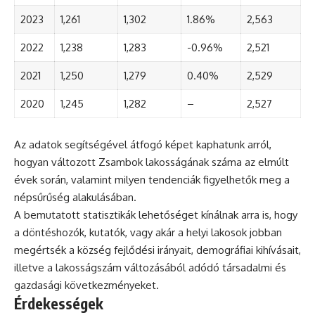
2023
1,261
1,302
1.86%
2,563
2022
1,238
1,283
-0.96%
2,521
2021
1,250
1,279
0.40%
2,529
2020
1,245
1,282
–
2,527
Az adatok segítségével átfogó képet kaphatunk arról,
hogyan változott Zsambok lakosságának száma az elmúlt
évek során, valamint milyen tendenciák figyelhetők meg a
népsűrűség alakulásában.
A bemutatott statisztikák lehetőséget kínálnak arra is, hogy
a döntéshozók, kutatók, vagy akár a helyi lakosok jobban
megértsék a község fejlődési irányait, demográfiai kihívásait,
illetve a lakosságszám változásából adódó társadalmi és
gazdasági következményeket.
Érdekességek