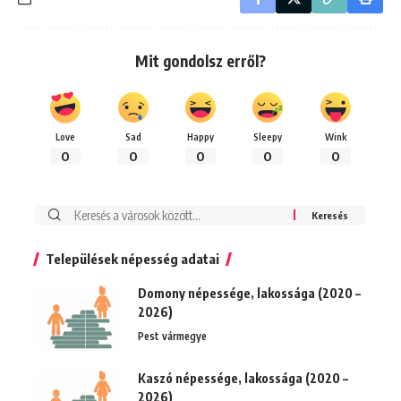
Mit gondolsz erről?
Love
Sad
Happy
Sleepy
Wink
0
0
0
0
0
Keresés:
Települések népesség adatai
Domony népessége, lakossága (2020 –
2026)
Pest vármegye
Kaszó népessége, lakossága (2020 –
2026)