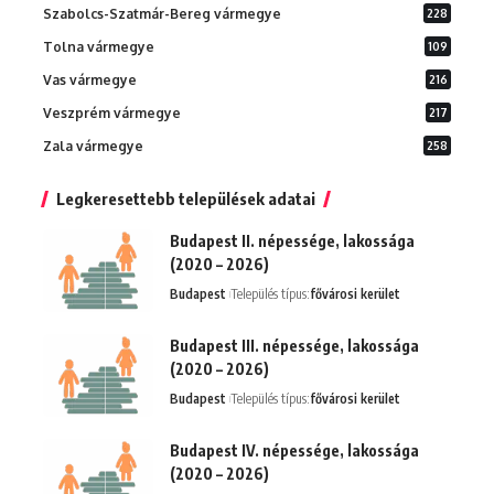
Szabolcs-Szatmár-Bereg vármegye
228
Tolna vármegye
109
Vas vármegye
216
Veszprém vármegye
217
Zala vármegye
258
Legkeresettebb települések adatai
Budapest II. népessége, lakossága
(2020 – 2026)
Budapest
Település típus:
fővárosi kerület
Budapest III. népessége, lakossága
(2020 – 2026)
Budapest
Település típus:
fővárosi kerület
Budapest IV. népessége, lakossága
(2020 – 2026)