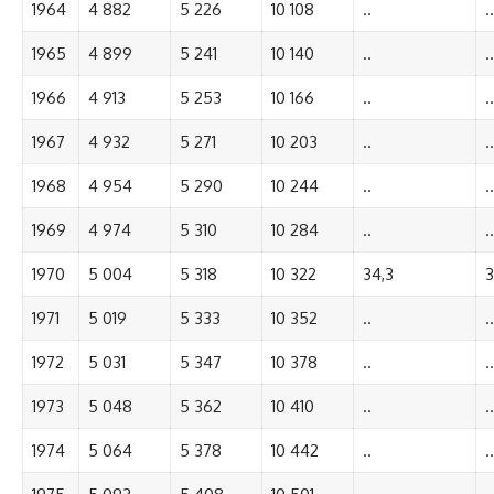
1964
4 882
5 226
10 108
..
..
1965
4 899
5 241
10 140
..
..
1966
4 913
5 253
10 166
..
..
1967
4 932
5 271
10 203
..
..
1968
4 954
5 290
10 244
..
..
1969
4 974
5 310
10 284
..
..
1970
5 004
5 318
10 322
34,3
3
1971
5 019
5 333
10 352
..
..
1972
5 031
5 347
10 378
..
..
1973
5 048
5 362
10 410
..
..
1974
5 064
5 378
10 442
..
..