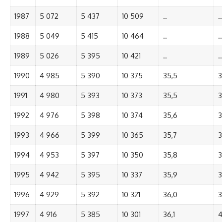
1987
5 072
5 437
10 509
..
..
1988
5 049
5 415
10 464
..
..
1989
5 026
5 395
10 421
..
..
1990
4 985
5 390
10 375
35,5
3
1991
4 980
5 393
10 373
35,5
3
1992
4 976
5 398
10 374
35,6
3
1993
4 966
5 399
10 365
35,7
3
1994
4 953
5 397
10 350
35,8
3
1995
4 942
5 395
10 337
35,9
3
1996
4 929
5 392
10 321
36,0
3
1997
4 916
5 385
10 301
36,1
4