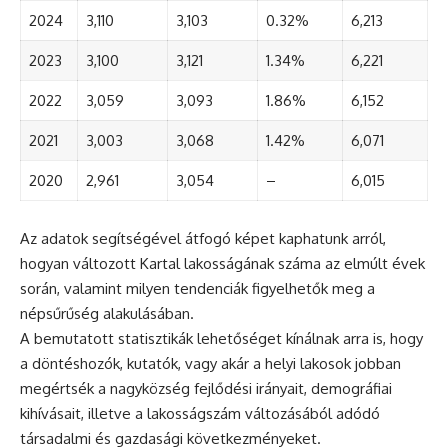
2024
3,110
3,103
0.32%
6,213
2023
3,100
3,121
1.34%
6,221
2022
3,059
3,093
1.86%
6,152
2021
3,003
3,068
1.42%
6,071
2020
2,961
3,054
–
6,015
Az adatok segítségével átfogó képet kaphatunk arról,
hogyan változott Kartal lakosságának száma az elmúlt évek
során, valamint milyen tendenciák figyelhetők meg a
népsűrűség alakulásában.
A bemutatott statisztikák lehetőséget kínálnak arra is, hogy
a döntéshozók, kutatók, vagy akár a helyi lakosok jobban
megértsék a nagyközség fejlődési irányait, demográfiai
kihívásait, illetve a lakosságszám változásából adódó
társadalmi és gazdasági következményeket.