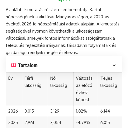
Az alábbi kimutatás részletesen bemutatja Kartal
népességének alakulását Magyarországon, a 2020-as
évektől 2026-ig népszámlálási adatok alapján. A kimutatás
segítségével nyomon követhetők a lakosságszám
változásai, amelyek fontos információkat szolgáltatnak a
település fejlesztési irányainak, társadalmi folyamataik és
gazdasági trendjeik megértéséhez is.
Tartalom
Év
Férfi
Női
Változás
Teljes
lakosság
lakosság
az előző
lakosság
évhez
képest
2026
3,015
3,129
1.82%
6,144
2025
2,961
3,054
-4.79%
6,015