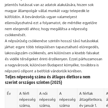
jelentős hatással van az adatok alakulására, hiszen sok
magyar állampolgár vállal munkát vagy telepedik le
külföldön. A bevándorlás ugyan valamelyest
ellensúlyozhatná ezt a folyamatot, de mértéke egyelőre
nem elegendő ahhoz, hogy megállítsa a népesség
csökkenését.
A népsűrűség csökkenése szintén hosszú távú hatásokkal
járhat: egyre több településen tapasztalható elöregedés,
lakosságszám-csökkenés, ami különösen a kisebb falvakat
és vidéki térségeket érinti érzékenyen. Ezzel párhuzamosan
a nagyvárosok, különösen Budapest környéke, továbbra is
népszerű célpont a belföldi vándorlók körében.
Teljes népesség száma és átlagos életkora nem
szerint országos szinten (2025)
Év
A férfi
A női
A
A férfiak
A
népesség
népesség
népesség
átlagéletkora,
á
száma,
száma,
száma
év január 1.
é