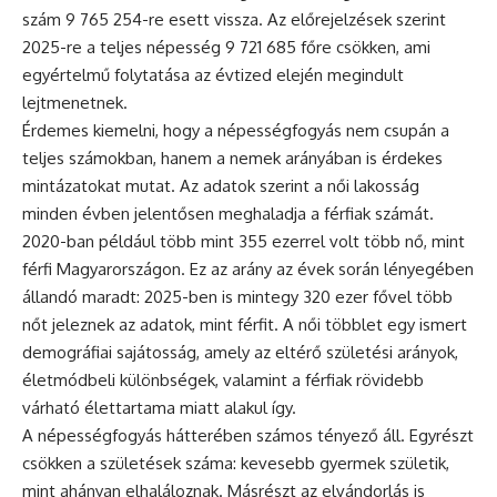
szám 9 765 254-re esett vissza. Az előrejelzések szerint
2025-re a teljes népesség 9 721 685 főre csökken, ami
egyértelmű folytatása az évtized elején megindult
lejtmenetnek.
Érdemes kiemelni, hogy a népességfogyás nem csupán a
teljes számokban, hanem a nemek arányában is érdekes
mintázatokat mutat. Az adatok szerint a női lakosság
minden évben jelentősen meghaladja a férfiak számát.
2020-ban például több mint 355 ezerrel volt több nő, mint
férfi Magyarországon. Ez az arány az évek során lényegében
állandó maradt: 2025-ben is mintegy 320 ezer fővel több
nőt jeleznek az adatok, mint férfit. A női többlet egy ismert
demográfiai sajátosság, amely az eltérő születési arányok,
életmódbeli különbségek, valamint a férfiak rövidebb
várható élettartama miatt alakul így.
A népességfogyás hátterében számos tényező áll. Egyrészt
csökken a születések száma: kevesebb gyermek születik,
mint ahányan elhaláloznak. Másrészt az elvándorlás is