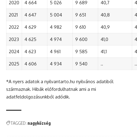
2020
4 664
5 026
9 689
40,7
4
2021
4 647
5 004
9 651
40,8
4
2022
4 629
4 982
9 610
40,9
4
2023
4 625
4 974
9 600
41,0
4
2024
4 623
4 961
9 585
41,1
4
2025
4 606
4 934
9 540
..
..
*A nyers adatok a nyilvantarto.hu nyilvános adatiból
származnak. Hibák előfordulhatnak ami a mi
adatfeldolgozásunkból adódik.
TAGGED:
nagyközség