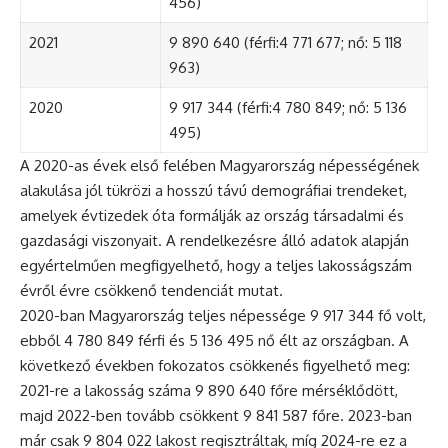
456)
2021
9 890 640 (férfi:4 771 677; nő: 5 118
963)
2020
9 917 344 (férfi:4 780 849; nő: 5 136
495)
A 2020-as évek első felében Magyarország népességének
alakulása jól tükrözi a hosszú távú demográfiai trendeket,
amelyek évtizedek óta formálják az ország társadalmi és
gazdasági viszonyait. A rendelkezésre álló adatok alapján
egyértelműen megfigyelhető, hogy a teljes lakosságszám
évről évre csökkenő tendenciát mutat.
2020-ban Magyarország teljes népessége 9 917 344 fő volt,
ebből 4 780 849 férfi és 5 136 495 nő élt az országban. A
következő években fokozatos csökkenés figyelhető meg:
2021-re a lakosság száma 9 890 640 főre mérséklődött,
majd 2022-ben tovább csökkent 9 841 587 főre. 2023-ban
már csak 9 804 022 lakost regisztráltak, míg 2024-re ez a