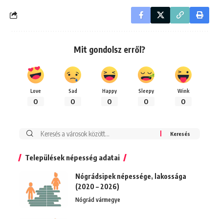
Mit gondolsz erről?
Love
Sad
Happy
Sleepy
Wink
0
0
0
0
0
Keresés:
Települések népesség adatai
Nógrádsipek népessége, lakossága
(2020 – 2026)
Nógrád vármegye