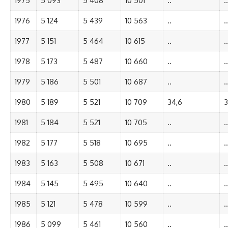
1975
5 093
5 408
10 501
..
..
1976
5 124
5 439
10 563
..
..
1977
5 151
5 464
10 615
..
..
1978
5 173
5 487
10 660
..
..
1979
5 186
5 501
10 687
..
..
1980
5 189
5 521
10 709
34,6
3
1981
5 184
5 521
10 705
..
..
1982
5 177
5 518
10 695
..
..
1983
5 163
5 508
10 671
..
..
1984
5 145
5 495
10 640
..
..
1985
5 121
5 478
10 599
..
..
1986
5 099
5 461
10 560
..
..