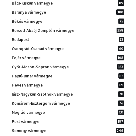
Bács-Kiskun vármegye
119
Baranya vármegye
300
Békés vármegye
75
Borsod-Abaúj-Zemplén vármegye
358
Budapest
23
Csongrád-Csanád vármegye
60
Fejér vármegye
108
Győr-Moson-Sopron vármegye
183
Hajdú-Bihar vármegye
82
Heves vármegye
121
Jász-Nagykun-Szolnok vármegye
78
Komárom-Esztergom vármegye
76
Nógrád vármegye
131
Pest vármegye
187
Somogy vármegye
246