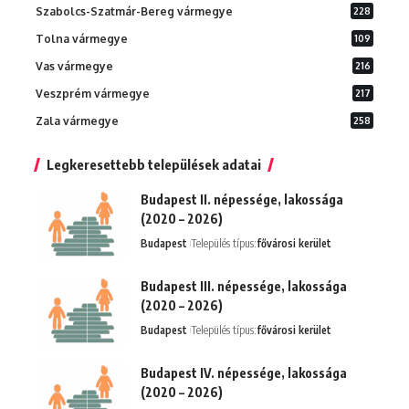
Szabolcs-Szatmár-Bereg vármegye
228
Tolna vármegye
109
Vas vármegye
216
Veszprém vármegye
217
Zala vármegye
258
Legkeresettebb települések adatai
Budapest II. népessége, lakossága
(2020 – 2026)
Budapest
Település típus:
fővárosi kerület
Budapest III. népessége, lakossága
(2020 – 2026)
Budapest
Település típus:
fővárosi kerület
Budapest IV. népessége, lakossága
(2020 – 2026)