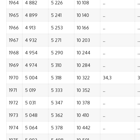
1964
4 882
5 226
10 108
..
..
1965
4 899
5 241
10 140
..
..
1966
4 913
5 253
10 166
..
..
1967
4 932
5 271
10 203
..
..
1968
4 954
5 290
10 244
..
..
1969
4 974
5 310
10 284
..
..
1970
5 004
5 318
10 322
34,3
3
1971
5 019
5 333
10 352
..
..
1972
5 031
5 347
10 378
..
..
1973
5 048
5 362
10 410
..
..
1974
5 064
5 378
10 442
..
..