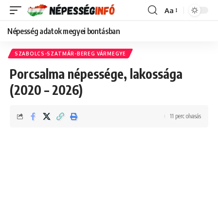
Aa
Font
Resizer
Népesség adatok megyei bontásban
SZABOLCS-SZATMÁR-BEREG VÁRMEGYE
Porcsalma népessége, lakossága
(2020 – 2026)
11 perc olvasás