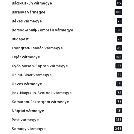
Bács-Kiskun vármegye
119
Baranya vármegye
300
Békés vármegye
75
Borsod-Abaúj-Zemplén vármegye
358
Budapest
23
Csongrád-Csanád vármegye
60
Fejér vármegye
108
Győr-Moson-Sopron vármegye
183
Hajdú-Bihar vármegye
82
Heves vármegye
121
Jász-Nagykun-Szolnok vármegye
78
Komárom-Esztergom vármegye
76
Nógrád vármegye
131
Pest vármegye
187
Somogy vármegye
246