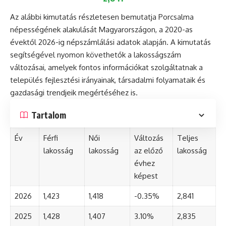
Az alábbi kimutatás részletesen bemutatja Porcsalma
népességének alakulását Magyarországon, a 2020-as
évektől 2026-ig népszámlálási adatok alapján. A kimutatás
segítségével nyomon követhetők a lakosságszám
változásai, amelyek fontos információkat szolgáltatnak a
település fejlesztési irányainak, társadalmi folyamataik és
gazdasági trendjeik megértéséhez is.
Tartalom
Év
Férfi
Női
Változás
Teljes
lakosság
lakosság
az előző
lakosság
évhez
képest
2026
1,423
1,418
-0.35%
2,841
2025
1,428
1,407
3.10%
2,835