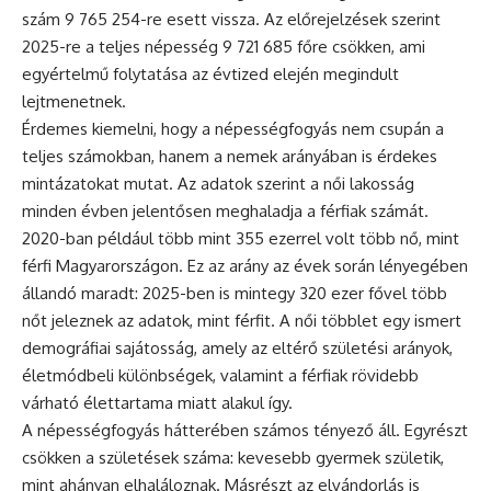
szám 9 765 254-re esett vissza. Az előrejelzések szerint
2025-re a teljes népesség 9 721 685 főre csökken, ami
egyértelmű folytatása az évtized elején megindult
lejtmenetnek.
Érdemes kiemelni, hogy a népességfogyás nem csupán a
teljes számokban, hanem a nemek arányában is érdekes
mintázatokat mutat. Az adatok szerint a női lakosság
minden évben jelentősen meghaladja a férfiak számát.
2020-ban például több mint 355 ezerrel volt több nő, mint
férfi Magyarországon. Ez az arány az évek során lényegében
állandó maradt: 2025-ben is mintegy 320 ezer fővel több
nőt jeleznek az adatok, mint férfit. A női többlet egy ismert
demográfiai sajátosság, amely az eltérő születési arányok,
életmódbeli különbségek, valamint a férfiak rövidebb
várható élettartama miatt alakul így.
A népességfogyás hátterében számos tényező áll. Egyrészt
csökken a születések száma: kevesebb gyermek születik,
mint ahányan elhaláloznak. Másrészt az elvándorlás is