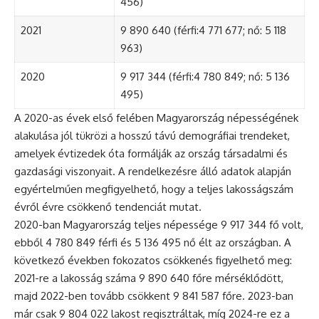
456)
2021
9 890 640 (férfi:4 771 677; nő: 5 118
963)
2020
9 917 344 (férfi:4 780 849; nő: 5 136
495)
A 2020-as évek első felében Magyarország népességének
alakulása jól tükrözi a hosszú távú demográfiai trendeket,
amelyek évtizedek óta formálják az ország társadalmi és
gazdasági viszonyait. A rendelkezésre álló adatok alapján
egyértelműen megfigyelhető, hogy a teljes lakosságszám
évről évre csökkenő tendenciát mutat.
2020-ban Magyarország teljes népessége 9 917 344 fő volt,
ebből 4 780 849 férfi és 5 136 495 nő élt az országban. A
következő években fokozatos csökkenés figyelhető meg:
2021-re a lakosság száma 9 890 640 főre mérséklődött,
majd 2022-ben tovább csökkent 9 841 587 főre. 2023-ban
már csak 9 804 022 lakost regisztráltak, míg 2024-re ez a