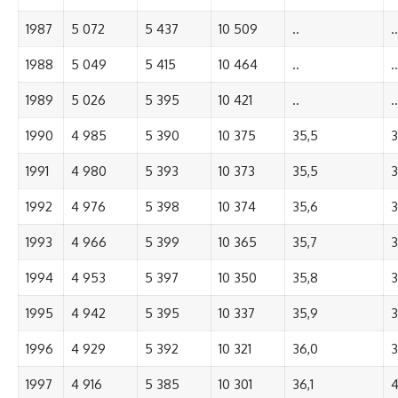
1987
5 072
5 437
10 509
..
..
1988
5 049
5 415
10 464
..
..
1989
5 026
5 395
10 421
..
..
1990
4 985
5 390
10 375
35,5
3
1991
4 980
5 393
10 373
35,5
3
1992
4 976
5 398
10 374
35,6
3
1993
4 966
5 399
10 365
35,7
3
1994
4 953
5 397
10 350
35,8
3
1995
4 942
5 395
10 337
35,9
3
1996
4 929
5 392
10 321
36,0
3
1997
4 916
5 385
10 301
36,1
4