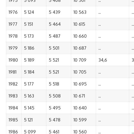
1975
5 093
5 408
10 501
..
..
1976
5 124
5 439
10 563
..
..
1977
5 151
5 464
10 615
..
..
1978
5 173
5 487
10 660
..
..
1979
5 186
5 501
10 687
..
..
1980
5 189
5 521
10 709
34,6
3
1981
5 184
5 521
10 705
..
..
1982
5 177
5 518
10 695
..
..
1983
5 163
5 508
10 671
..
..
1984
5 145
5 495
10 640
..
..
1985
5 121
5 478
10 599
..
..
1986
5 099
5 461
10 560
..
..