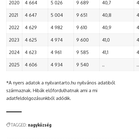
2020
4 664
5 026
9 689
40,7
4
2021
4 647
5 004
9 651
40,8
4
2022
4 629
4 982
9 610
40,9
4
2023
4 625
4 974
9 600
41,0
4
2024
4 623
4 961
9 585
41,1
4
2025
4 606
4 934
9 540
..
..
*A nyers adatok a nyilvantarto.hu nyilvános adatiból
származnak. Hibák előfordulhatnak ami a mi
adatfeldolgozásunkból adódik.
TAGGED:
nagyközség