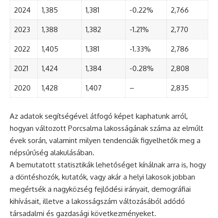
2024
1,385
1,381
-0.22%
2,766
2023
1,388
1,382
-1.21%
2,770
2022
1,405
1,381
-1.33%
2,786
2021
1,424
1,384
-0.28%
2,808
2020
1,428
1,407
–
2,835
Az adatok segítségével átfogó képet kaphatunk arról,
hogyan változott Porcsalma lakosságának száma az elmúlt
évek során, valamint milyen tendenciák figyelhetők meg a
népsűrűség alakulásában.
A bemutatott statisztikák lehetőséget kínálnak arra is, hogy
a döntéshozók, kutatók, vagy akár a helyi lakosok jobban
megértsék a nagyközség fejlődési irányait, demográfiai
kihívásait, illetve a lakosságszám változásából adódó
társadalmi és gazdasági következményeket.