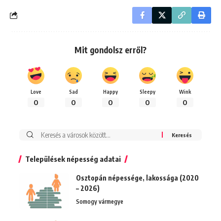
Mit gondolsz erről?
Love
Sad
Happy
Sleepy
Wink
0
0
0
0
0
Keresés:
Települések népesség adatai
Osztopán népessége, lakossága (2020
– 2026)
Somogy vármegye