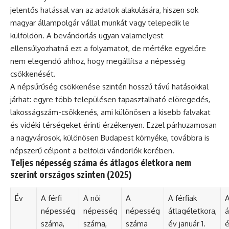
jelentős hatással van az adatok alakulására, hiszen sok
magyar állampolgár vállal munkát vagy telepedik le
külföldön. A bevándorlás ugyan valamelyest
ellensúlyozhatná ezt a folyamatot, de mértéke egyelőre
nem elegendő ahhoz, hogy megállítsa a népesség
csökkenését.
A népsűrűség csökkenése szintén hosszú távú hatásokkal
járhat: egyre több településen tapasztalható elöregedés,
lakosságszám-csökkenés, ami különösen a kisebb falvakat
és vidéki térségeket érinti érzékenyen. Ezzel párhuzamosan
a nagyvárosok, különösen Budapest környéke, továbbra is
népszerű célpont a belföldi vándorlók körében.
Teljes népesség száma és átlagos életkora nem
szerint országos szinten (2025)
Év
A férfi
A női
A
A férfiak
A
népesség
népesség
népesség
átlagéletkora,
á
száma,
száma,
száma
év január 1.
é