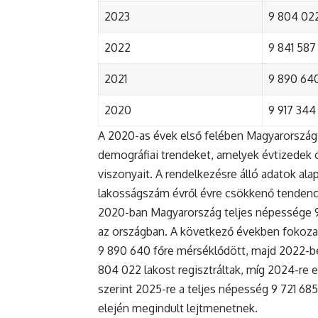
2023
9 804 022
2022
9 841 587 
2021
9 890 640 
2020
9 917 344 
A 2020-as évek első felében Magyarország 
demográfiai trendeket, amelyek évtizedek ó
viszonyait. A rendelkezésre álló adatok al
lakosságszám évről évre csökkenő tendenc
2020-ban Magyarország teljes népessége 9 9
az országban. A következő években fokoza
9 890 640 főre mérséklődött, majd 2022-be
804 022 lakost regisztráltak, míg 2024-re e
szerint 2025-re a teljes népesség 9 721 68
elején megindult lejtmenetnek.