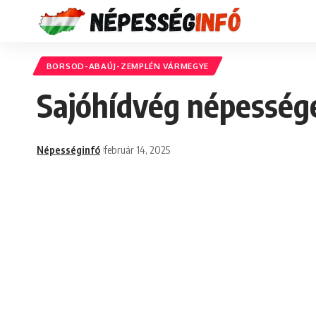
BORSOD-ABAÚJ-ZEMPLÉN VÁRMEGYE
Sajóhídvég népessége
Népességinfó
február 14, 2025