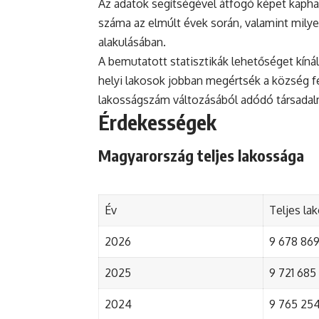
Az adatok segítségével átfogó képet kapha
száma az elmúlt évek során, valamint mily
alakulásában.
A bemutatott statisztikák lehetőséget kínál
helyi lakosok jobban megértsék a község fejl
lakosságszám változásából adódó társada
Érdekességek
Magyarország teljes lakossága
Év
Teljes la
2026
9 678 869 
2025
9 721 685 
2024
9 765 254 