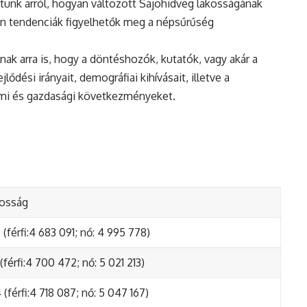
tunk arról, hogyan változott Sajohidveg lakosságának
en tendenciák figyelhetők meg a népsűrűség
nak arra is, hogy a döntéshozók, kutatók, vagy akár a
ődési irányait, demográfiai kihívásait, illetve a
lmi és gazdasági következményeket.
kosság
(férfi:4 683 091; nő: 4 995 778)
(férfi:4 700 472; nő: 5 021 213)
(férfi:4 718 087; nő: 5 047 167)