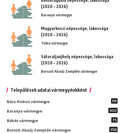
Belvárdgyula népessége, lakossága
(2020 – 2026)
Baranya vármegye
Magyarkeszi népessége, lakossága
(2020 – 2026)
Tolna vármegye
Sátoraljaújhely népessége, lakossága
(2020 – 2026)
Borsod-Abaúj-Zemplén vármegye
Települések adatai vármegyénkként
119
Bács-Kiskun vármegye
300
Baranya vármegye
75
Békés vármegye
358
Borsod-Abaúj-Zemplén vármegye