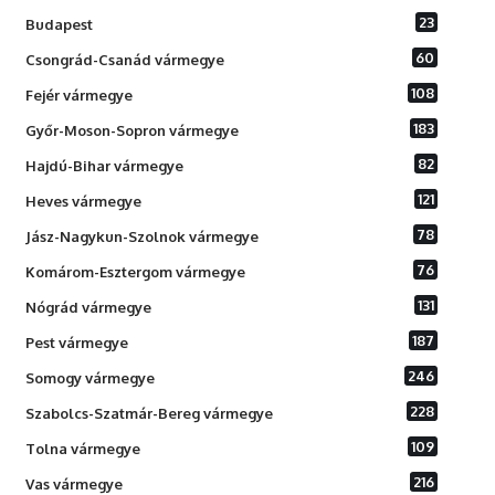
23
Budapest
60
Csongrád-Csanád vármegye
108
Fejér vármegye
183
Győr-Moson-Sopron vármegye
82
Hajdú-Bihar vármegye
121
Heves vármegye
78
Jász-Nagykun-Szolnok vármegye
76
Komárom-Esztergom vármegye
131
Nógrád vármegye
187
Pest vármegye
246
Somogy vármegye
228
Szabolcs-Szatmár-Bereg vármegye
109
Tolna vármegye
216
Vas vármegye