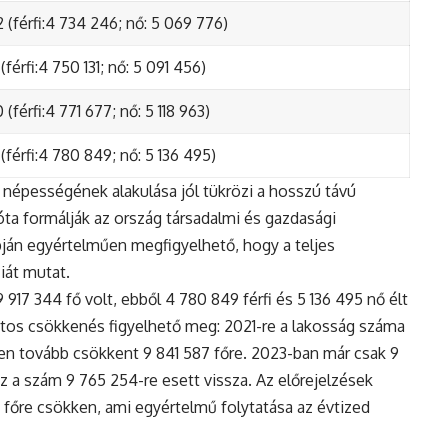
 (férfi:4 734 246; nő: 5 069 776)
(férfi:4 750 131; nő: 5 091 456)
(férfi:4 771 677; nő: 5 118 963)
(férfi:4 780 849; nő: 5 136 495)
népességének alakulása jól tükrözi a hosszú távú
ta formálják az ország társadalmi és gazdasági
apján egyértelműen megfigyelhető, hogy a teljes
iát mutat.
17 344 fő volt, ebből 4 780 849 férfi és 5 136 495 nő élt
tos csökkenés figyelhető meg: 2021-re a lakosság száma
n tovább csökkent 9 841 587 főre. 2023-ban már csak 9
z a szám 9 765 254-re esett vissza. Az előrejelzések
5 főre csökken, ami egyértelmű folytatása az évtized