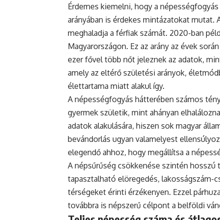
Érdemes kiemelni, hogy a népességfogyás
arányában is érdekes mintázatokat mutat. 
meghaladja a férfiak számát. 2020-ban példá
Magyarországon. Ez az arány az évek során
ezer fővel több nőt jeleznek az adatok, mint
amely az eltérő születési arányok, életmódb
élettartama miatt alakul így.
A népességfogyás hátterében számos ténye
gyermek születik, mint ahányan elhaláloznak
adatok alakulására, hiszen sok magyar állam
bevándorlás ugyan valamelyest ellensúlyoz
elegendő ahhoz, hogy megállítsa a népess
A népsűrűség csökkenése szintén hosszú tá
tapasztalható elöregedés, lakosságszám-cs
térségeket érinti érzékenyen. Ezzel párh
továbbra is népszerű célpont a belföldi vá
Teljes népesség száma és átlagos