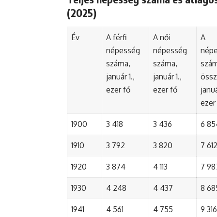
(2025)
Év
A férfi
A női
A
népesség
népesség
nép
száma,
száma,
szá
január 1.,
január 1.,
össz
ezer fő
ezer fő
januá
ezer
1900
3 418
3 436
6 85
1910
3 792
3 820
7 61
1920
3 874
4 113
7 98
1930
4 248
4 437
8 68
1941
4 561
4 755
9 316