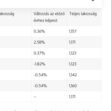
lakosság
Változás az előző
Teljes lakosság
évhez képest
0.36%
1,157
2.58%
1,171
0.37%
1,123
-1.82%
1,123
-0.54%
1,142
-0.54%
1,160
–
1,171