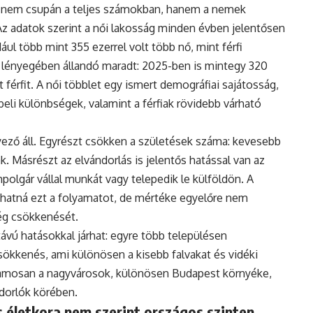
 nem csupán a teljes számokban, hanem a nemek
Az adatok szerint a női lakosság minden évben jelentősen
ul több mint 355 ezerrel volt több nő, mint férfi
 lényegében állandó maradt: 2025-ben is mintegy 320
 férfit. A női többlet egy ismert demográfiai sajátosság,
eli különbségek, valamint a férfiak rövidebb várható
ző áll. Egyrészt csökken a születések száma: kevesebb
. Másrészt az elvándorlás is jelentős hatással van az
polgár vállal munkát vagy telepedik le külföldön. A
hatná ezt a folyamatot, de mértéke egyelőre nem
ég csökkenését.
vú hatásokkal járhat: egyre több településen
ökkenés, ami különösen a kisebb falvakat és vidéki
uzamosan a nagyvárosok, különösen Budapest környéke,
ndorlók körében.
 életkora nem szerint országos szinten