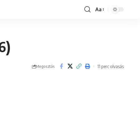
Aa
Font
Resizer
6)
11 perc olvasás
Megosztás