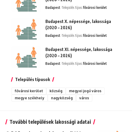
Budapest
Település típus:
fővárosi kerület
Budapest X. népessége, lakossága
(2020 – 2026)
Budapest
Település típus:
fővárosi kerület
Budapest XI. népessége, lakossága
(2020 – 2026)
Budapest
Település típus:
fővárosi kerület
Település típusok
fővárosi kerület
község
megyei jogú város
megye székhely
nagyközség
város
További települések lakossági adatai