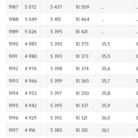
1987
5 072
5 437
10 509
..
..
1988
5 049
5 415
10 464
..
..
1989
5 026
5 395
10 421
..
..
1990
4 985
5 390
10 375
35,5
3
1991
4 980
5 393
10 373
35,5
3
1992
4 976
5 398
10 374
35,6
3
1993
4 966
5 399
10 365
35,7
3
1994
4 953
5 397
10 350
35,8
3
1995
4 942
5 395
10 337
35,9
3
1996
4 929
5 392
10 321
36,0
3
1997
4 916
5 385
10 301
36,1
4