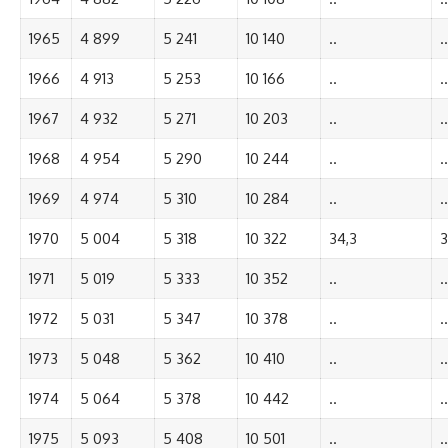
1965
4 899
5 241
10 140
..
..
1966
4 913
5 253
10 166
..
..
1967
4 932
5 271
10 203
..
..
1968
4 954
5 290
10 244
..
..
1969
4 974
5 310
10 284
..
..
1970
5 004
5 318
10 322
34,3
3
1971
5 019
5 333
10 352
..
..
1972
5 031
5 347
10 378
..
..
1973
5 048
5 362
10 410
..
..
1974
5 064
5 378
10 442
..
..
1975
5 093
5 408
10 501
..
..