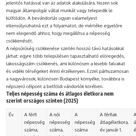
jelentős hatással van az adatok alakulására, hiszen sok
magyar állampolgár vállal munkát vagy telepedik le
külföldön. A bevándorlás ugyan valamelyest
ellensúlyozhatná ezt a folyamatot, de mértéke egyelőre
nem elegendő ahhoz, hogy megállítsa a népesség
csökkenését.
A népsűrűség csökkenése szintén hosszú távú hatásokkal
járhat: egyre több településen tapasztalható elöregedés,
lakosságszám-csökkenés, ami különösen a kisebb falvakat
és vidéki térségeket érinti érzékenyen. Ezzel párhuzamosan
a nagyvárosok, különösen Budapest környéke, továbbra is
népszerű célpont a belföldi vándorlók körében.
Teljes népesség száma és átlagos életkora nem
szerint országos szinten (2025)
Év
A férfi
A női
A
A férfiak
A
népesség
népesség
népesség
átlagéletkora,
á
száma,
száma,
száma
év január 1.
é