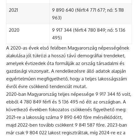
2021
9 890 640 (férfi:4 771 677; nő: 5 118
963)
2020
9 917 344 (férfi:4 780 849; nő: 5 136
495)
A 2020-as évek első felében Magyarország népességének
alakulása jól tükrözi a hosszú távú demográfiai trendeket,
amelyek évtizedek óta formálják az ország társadalmi és
gazdasági viszonyait. A rendelkezésre álló adatok alapján
egyértelműen megfigyelhető, hogy a teljes lakosságszám
évről évre csökkenő tendenciát mutat.
2020-ban Magyarország teljes népessége 9 917 344 fő volt,
ebből 4 780 849 férfi és 5 136 495 nő élt az országban. A
következő években fokozatos csökkenés figyelhető meg:
2021-re a lakosság száma 9 890 640 főre mérséklődött,
majd 2022-ben tovább csökkent 9 841 587 főre. 2023-ban
már csak 9 804 022 lakost regisztráltak, míg 2024-re ez a