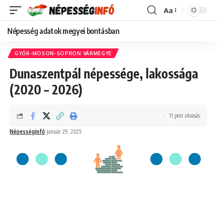
Aa
Font
Resizer
Népesség adatok megyei bontásban
GYŐR-MOSON-SOPRON VÁRMEGYE
Dunaszentpál népessége, lakossága
(2020 – 2026)
11 perc olvasás
Népességinfó
január 29, 2025