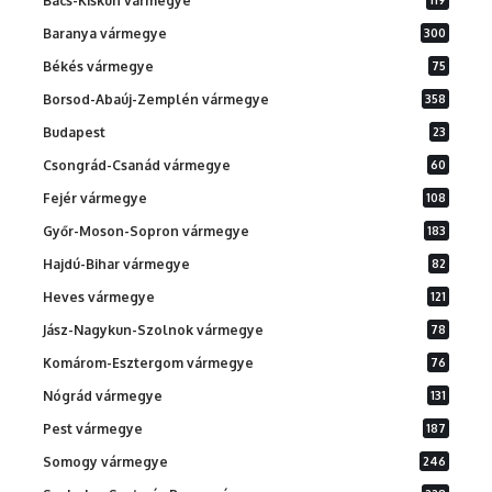
Bács-Kiskun vármegye
Baranya vármegye
300
Békés vármegye
75
Borsod-Abaúj-Zemplén vármegye
358
Budapest
23
Csongrád-Csanád vármegye
60
Fejér vármegye
108
Győr-Moson-Sopron vármegye
183
Hajdú-Bihar vármegye
82
Heves vármegye
121
Jász-Nagykun-Szolnok vármegye
78
Komárom-Esztergom vármegye
76
Nógrád vármegye
131
Pest vármegye
187
Somogy vármegye
246