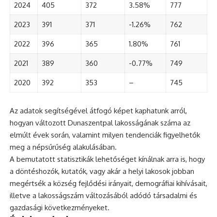
2024
405
372
3.58%
777
2023
391
371
-1.26%
762
2022
396
365
1.80%
761
2021
389
360
-0.77%
749
2020
392
353
–
745
Az adatok segítségével átfogó képet kaphatunk arról,
hogyan változott Dunaszentpal lakosságának száma az
elmúlt évek során, valamint milyen tendenciák figyelhetők
meg a népsűrűség alakulásában.
A bemutatott statisztikák lehetőséget kínálnak arra is, hogy
a döntéshozók, kutatók, vagy akár a helyi lakosok jobban
megértsék a község fejlődési irányait, demográfiai kihívásait,
illetve a lakosságszám változásából adódó társadalmi és
gazdasági következményeket.