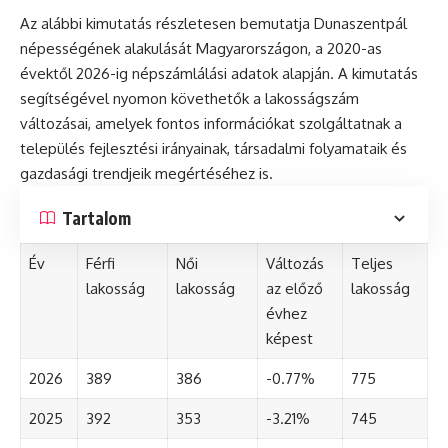
Az alábbi kimutatás részletesen bemutatja Dunaszentpál
népességének alakulását Magyarországon, a 2020-as
évektől 2026-ig népszámlálási adatok alapján. A kimutatás
segítségével nyomon követhetők a lakosságszám
változásai, amelyek fontos információkat szolgáltatnak a
település fejlesztési irányainak, társadalmi folyamataik és
gazdasági trendjeik megértéséhez is.
Tartalom
Év
Férfi
Női
Változás
Teljes
lakosság
lakosság
az előző
lakosság
évhez
képest
2026
389
386
-0.77%
775
2025
392
353
-3.21%
745