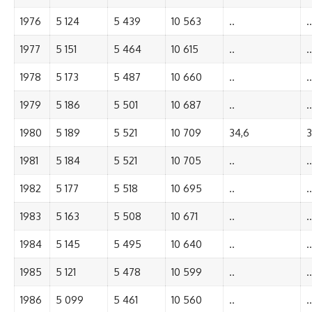
1976
5 124
5 439
10 563
..
..
1977
5 151
5 464
10 615
..
..
1978
5 173
5 487
10 660
..
..
1979
5 186
5 501
10 687
..
..
1980
5 189
5 521
10 709
34,6
3
1981
5 184
5 521
10 705
..
..
1982
5 177
5 518
10 695
..
..
1983
5 163
5 508
10 671
..
..
1984
5 145
5 495
10 640
..
..
1985
5 121
5 478
10 599
..
..
1986
5 099
5 461
10 560
..
..