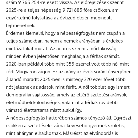
szám 9 765 254-re esett vissza. Az előrejelzések szerint
2025-re a teljes népesség 9 721 685 főre csökken, ami
egyértelmű folytatása az évtized elején megindult
lejtmenetnek.
Érdemes kiemelni, hogy a népességfogyás nem csupán a
teljes számokban, hanem a nemek arányában is érdekes
mintázatokat mutat. Az adatok szerint a női lakosság
minden évben jelentősen meghaladja a férfiak számát.
2020-ban például több mint 355 ezerrel volt több nő, mint
férfi Magyarországon. Ez az arány az évek során lényegében
állandó maradt: 2025-ben is mintegy 320 ezer fővel több
nőt jeleznek az adatok, mint férfit. A női többlet egy ismert
demográfiai sajátosság, amely az eltérő születési arányok,
életmódbeli különbségek, valamint a férfiak rövidebb
várható élettartama miatt alakul így.
A népességfogyás hátterében számos tényező áll. Egyrészt
csökken a születések száma: kevesebb gyermek születik,
mint ahányan elhaláloznak. Másrészt az elvándorlás is