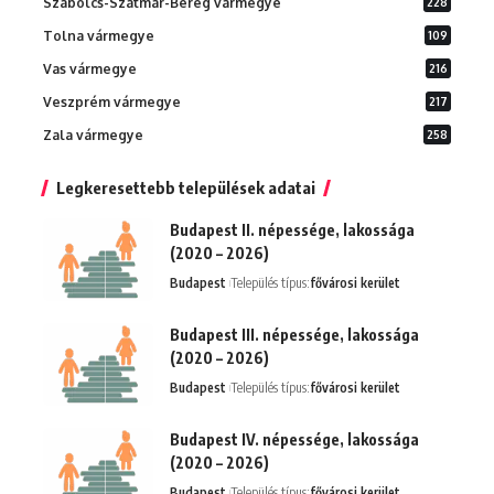
Szabolcs-Szatmár-Bereg vármegye
228
Tolna vármegye
109
Vas vármegye
216
Veszprém vármegye
217
Zala vármegye
258
Legkeresettebb települések adatai
Budapest II. népessége, lakossága
(2020 – 2026)
Budapest
Település típus:
fővárosi kerület
Budapest III. népessége, lakossága
(2020 – 2026)
Budapest
Település típus:
fővárosi kerület
Budapest IV. népessége, lakossága
(2020 – 2026)
Budapest
Település típus:
fővárosi kerület