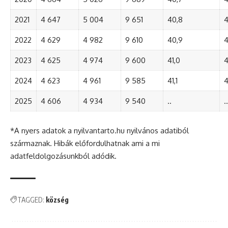
2021
4 647
5 004
9 651
40,8
4
2022
4 629
4 982
9 610
40,9
4
2023
4 625
4 974
9 600
41,0
4
2024
4 623
4 961
9 585
41,1
4
2025
4 606
4 934
9 540
..
..
*A nyers adatok a nyilvantarto.hu nyilvános adatiból
származnak. Hibák előfordulhatnak ami a mi
adatfeldolgozásunkból adódik.
TAGGED:
község