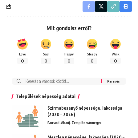
Mit gondolsz erről?
Love
Sad
Happy
Sleepy
Wink
0
0
0
0
0
Keresés:
Települések népesség adatai
Szirmabesenyő népessége, lakossága
(2020 – 2026)
Borsod-Abaúj-Zemplén vármegye
Meszlen népessége, lakossága (2020 –