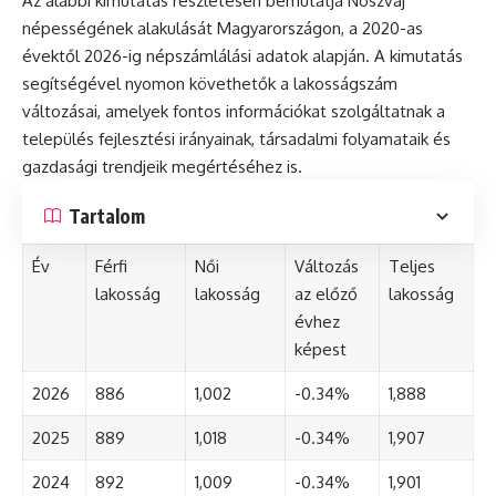
Az alábbi kimutatás részletesen bemutatja Noszvaj
népességének alakulását Magyarországon, a 2020-as
évektől 2026-ig népszámlálási adatok alapján. A kimutatás
segítségével nyomon követhetők a lakosságszám
változásai, amelyek fontos információkat szolgáltatnak a
település fejlesztési irányainak, társadalmi folyamataik és
gazdasági trendjeik megértéséhez is.
Tartalom
Év
Férfi
Női
Változás
Teljes
lakosság
lakosság
az előző
lakosság
évhez
képest
2026
886
1,002
-0.34%
1,888
2025
889
1,018
-0.34%
1,907
2024
892
1,009
-0.34%
1,901