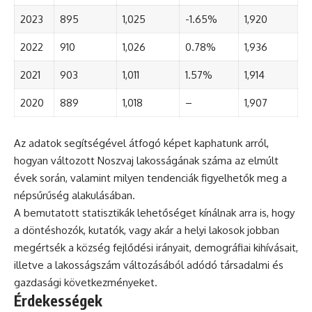
2023
895
1,025
-1.65%
1,920
2022
910
1,026
0.78%
1,936
2021
903
1,011
1.57%
1,914
2020
889
1,018
–
1,907
Az adatok segítségével átfogó képet kaphatunk arról,
hogyan változott Noszvaj lakosságának száma az elmúlt
évek során, valamint milyen tendenciák figyelhetők meg a
népsűrűség alakulásában.
A bemutatott statisztikák lehetőséget kínálnak arra is, hogy
a döntéshozók, kutatók, vagy akár a helyi lakosok jobban
megértsék a község fejlődési irányait, demográfiai kihívásait,
illetve a lakosságszám változásából adódó társadalmi és
gazdasági következményeket.
Érdekességek