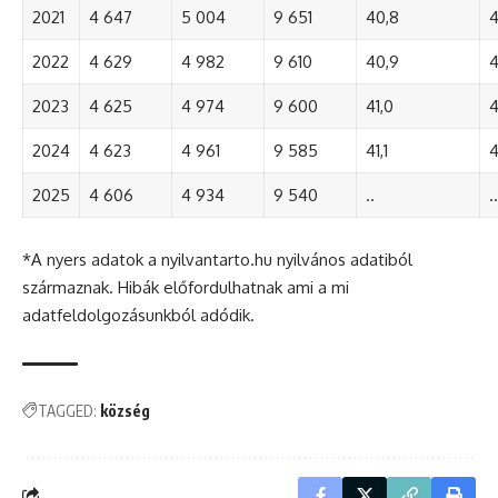
2021
4 647
5 004
9 651
40,8
4
2022
4 629
4 982
9 610
40,9
4
2023
4 625
4 974
9 600
41,0
4
2024
4 623
4 961
9 585
41,1
4
2025
4 606
4 934
9 540
..
..
*A nyers adatok a nyilvantarto.hu nyilvános adatiból
származnak. Hibák előfordulhatnak ami a mi
adatfeldolgozásunkból adódik.
TAGGED:
község