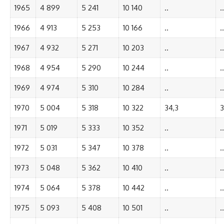
1965
4 899
5 241
10 140
..
..
1966
4 913
5 253
10 166
..
..
1967
4 932
5 271
10 203
..
..
1968
4 954
5 290
10 244
..
..
1969
4 974
5 310
10 284
..
..
1970
5 004
5 318
10 322
34,3
3
1971
5 019
5 333
10 352
..
..
1972
5 031
5 347
10 378
..
..
1973
5 048
5 362
10 410
..
..
1974
5 064
5 378
10 442
..
..
1975
5 093
5 408
10 501
..
..