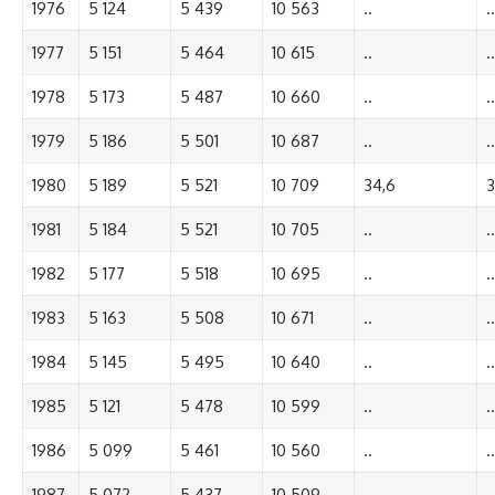
1976
5 124
5 439
10 563
..
..
1977
5 151
5 464
10 615
..
..
1978
5 173
5 487
10 660
..
..
1979
5 186
5 501
10 687
..
..
1980
5 189
5 521
10 709
34,6
3
1981
5 184
5 521
10 705
..
..
1982
5 177
5 518
10 695
..
..
1983
5 163
5 508
10 671
..
..
1984
5 145
5 495
10 640
..
..
1985
5 121
5 478
10 599
..
..
1986
5 099
5 461
10 560
..
..
1987
5 072
5 437
10 509
..
..