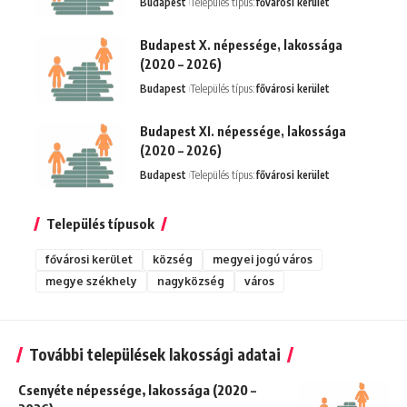
Budapest
Település típus:
fővárosi kerület
Budapest X. népessége, lakossága
(2020 – 2026)
Budapest
Település típus:
fővárosi kerület
Budapest XI. népessége, lakossága
(2020 – 2026)
Budapest
Település típus:
fővárosi kerület
Település típusok
fővárosi kerület
község
megyei jogú város
megye székhely
nagyközség
város
További települések lakossági adatai
Csenyéte népessége, lakossága (2020 –