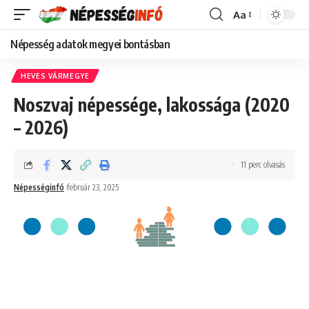
Aa
Font
Resizer
Népesség adatok megyei bontásban
HEVES VÁRMEGYE
Noszvaj népessége, lakossága (2020
– 2026)
11 perc olvasás
Népességinfó
február 23, 2025