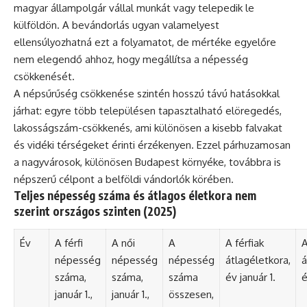
magyar állampolgár vállal munkát vagy telepedik le
külföldön. A bevándorlás ugyan valamelyest
ellensúlyozhatná ezt a folyamatot, de mértéke egyelőre
nem elegendő ahhoz, hogy megállítsa a népesség
csökkenését.
A népsűrűség csökkenése szintén hosszú távú hatásokkal
járhat: egyre több településen tapasztalható elöregedés,
lakosságszám-csökkenés, ami különösen a kisebb falvakat
és vidéki térségeket érinti érzékenyen. Ezzel párhuzamosan
a nagyvárosok, különösen Budapest környéke, továbbra is
népszerű célpont a belföldi vándorlók körében.
Teljes népesség száma és átlagos életkora nem
szerint országos szinten (2025)
Év
A férfi
A női
A
A férfiak
A
népesség
népesség
népesség
átlagéletkora,
á
száma,
száma,
száma
év január 1.
é
január 1.,
január 1.,
összesen,