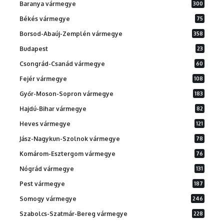
Baranya vármegye
300
Békés vármegye
75
Borsod-Abaúj-Zemplén vármegye
358
Budapest
23
Csongrád-Csanád vármegye
60
Fejér vármegye
108
Győr-Moson-Sopron vármegye
183
Hajdú-Bihar vármegye
82
Heves vármegye
121
Jász-Nagykun-Szolnok vármegye
78
Komárom-Esztergom vármegye
76
Nógrád vármegye
131
Pest vármegye
187
Somogy vármegye
246
Szabolcs-Szatmár-Bereg vármegye
228