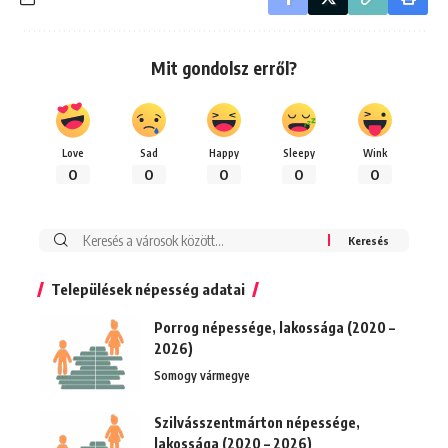
Mit gondolsz erről?
Love
Sad
Happy
Sleepy
Wink
0
0
0
0
0
Keresés:
Települések népesség adatai
Porrog népessége, lakossága (2020 –
2026)
Somogy vármegye
Szilvásszentmárton népessége,
lakossága (2020 – 2026)