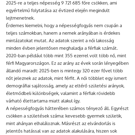
2025-re a teljes népesség 9 721 685 főre csökken, ami
egyértelmű folytatása az évtized elején megindult
lejtmenetnek.
Érdemes kiemelni, hogy a népességfogyás nem csupán a
teljes számokban, hanem a nemek arányában is érdekes
mintázatokat mutat. Az adatok szerint a női lakosság
minden évben jelentősen meghaladja a férfiak számát.
2020-ban például több mint 355 ezerrel volt több nő, mint
férfi Magyarországon. Ez az arány az évek során lényegében
állandó maradt: 2025-ben is mintegy 320 ezer fővel több
nőt jeleznek az adatok, mint férfit. A női többlet egy ismert
demográfiai sajátosság, amely az eltérő születési arányok,
életmódbeli különbségek, valamint a férfiak rövidebb
várható élettartama miatt alakul így.
A népességfogyás hátterében számos tényező áll. Egyrészt
csökken a születések száma: kevesebb gyermek születik,
mint ahányan elhaláloznak. Másrészt az elvándorlás is
jelentős hatással van az adatok alakulására, hiszen sok