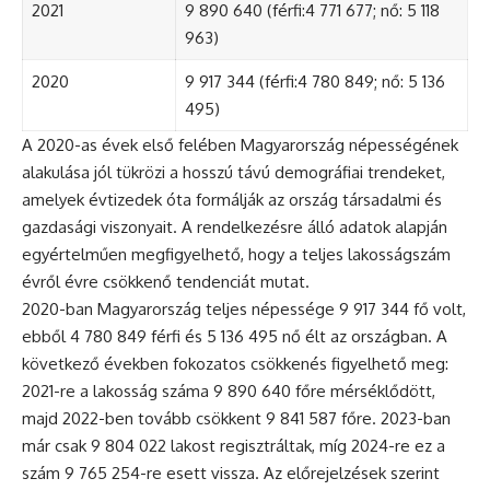
2021
9 890 640 (férfi:4 771 677; nő: 5 118
963)
2020
9 917 344 (férfi:4 780 849; nő: 5 136
495)
A 2020-as évek első felében Magyarország népességének
alakulása jól tükrözi a hosszú távú demográfiai trendeket,
amelyek évtizedek óta formálják az ország társadalmi és
gazdasági viszonyait. A rendelkezésre álló adatok alapján
egyértelműen megfigyelhető, hogy a teljes lakosságszám
évről évre csökkenő tendenciát mutat.
2020-ban Magyarország teljes népessége 9 917 344 fő volt,
ebből 4 780 849 férfi és 5 136 495 nő élt az országban. A
következő években fokozatos csökkenés figyelhető meg:
2021-re a lakosság száma 9 890 640 főre mérséklődött,
majd 2022-ben tovább csökkent 9 841 587 főre. 2023-ban
már csak 9 804 022 lakost regisztráltak, míg 2024-re ez a
szám 9 765 254-re esett vissza. Az előrejelzések szerint