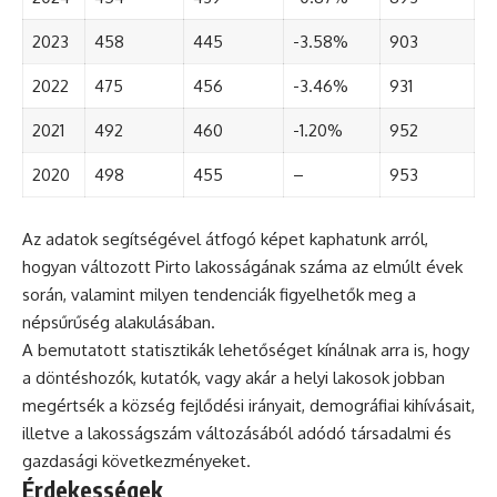
2023
458
445
-3.58%
903
2022
475
456
-3.46%
931
2021
492
460
-1.20%
952
2020
498
455
–
953
Az adatok segítségével átfogó képet kaphatunk arról,
hogyan változott Pirto lakosságának száma az elmúlt évek
során, valamint milyen tendenciák figyelhetők meg a
népsűrűség alakulásában.
A bemutatott statisztikák lehetőséget kínálnak arra is, hogy
a döntéshozók, kutatók, vagy akár a helyi lakosok jobban
megértsék a község fejlődési irányait, demográfiai kihívásait,
illetve a lakosságszám változásából adódó társadalmi és
gazdasági következményeket.
Érdekességek