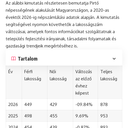
Az alábbi kimutatás részletesen bemutatja Pirtó
népességének alakulását Magyarországon, a 2020-as
évektől 2026-ig népszámlálási adatok alapján. A kimutatás
segítségével nyomon követhetők a lakosságszám
változásai, amelyek fontos információkat szolgáltatnak a
település fejlesztési irányainak, társadalmi folyamataik és
gazdasági trendjeik megértéséhez is.
Tartalom
Év
Férfi
Női
Változás
Teljes
lakosság
lakosság
az előző
lakosság
évhez
képest
2026
449
429
-09.84%
878
2025
498
455
9.69%
953
2024
454
439
-0.87%
893