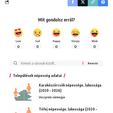
Mit gondolsz erről?
Love
Sad
Happy
Sleepy
Wink
0
0
0
0
0
Keresés:
Települések népesség adatai
Karakószörcsök népessége, lakossága
(2020 – 2026)
Veszprém vármegye
Tófej népessége, lakossága (2020 –