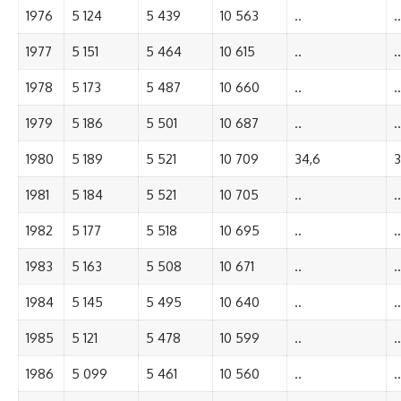
1976
5 124
5 439
10 563
..
..
1977
5 151
5 464
10 615
..
..
1978
5 173
5 487
10 660
..
..
1979
5 186
5 501
10 687
..
..
1980
5 189
5 521
10 709
34,6
3
1981
5 184
5 521
10 705
..
..
1982
5 177
5 518
10 695
..
..
1983
5 163
5 508
10 671
..
..
1984
5 145
5 495
10 640
..
..
1985
5 121
5 478
10 599
..
..
1986
5 099
5 461
10 560
..
..