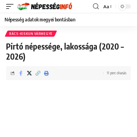
Aa
Font
Resizer
Népesség adatok megyei bontásban
BÁCS-KISKUN VÁRMEGYE
Pirtó népessége, lakossága (2020 –
2026)
11 perc olvasás