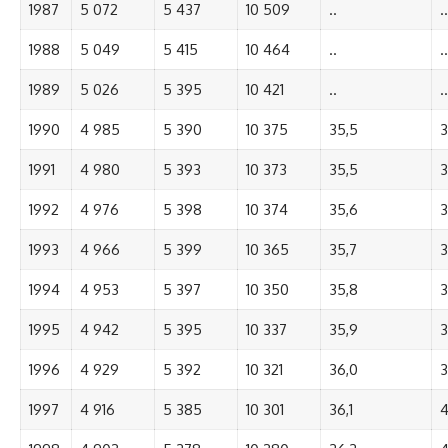
1987
5 072
5 437
10 509
..
..
1988
5 049
5 415
10 464
..
..
1989
5 026
5 395
10 421
..
..
1990
4 985
5 390
10 375
35,5
3
1991
4 980
5 393
10 373
35,5
3
1992
4 976
5 398
10 374
35,6
3
1993
4 966
5 399
10 365
35,7
3
1994
4 953
5 397
10 350
35,8
3
1995
4 942
5 395
10 337
35,9
3
1996
4 929
5 392
10 321
36,0
3
1997
4 916
5 385
10 301
36,1
4