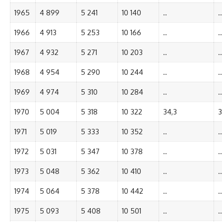
1965
4 899
5 241
10 140
..
..
1966
4 913
5 253
10 166
..
..
1967
4 932
5 271
10 203
..
..
1968
4 954
5 290
10 244
..
..
1969
4 974
5 310
10 284
..
..
1970
5 004
5 318
10 322
34,3
3
1971
5 019
5 333
10 352
..
..
1972
5 031
5 347
10 378
..
..
1973
5 048
5 362
10 410
..
..
1974
5 064
5 378
10 442
..
..
1975
5 093
5 408
10 501
..
..