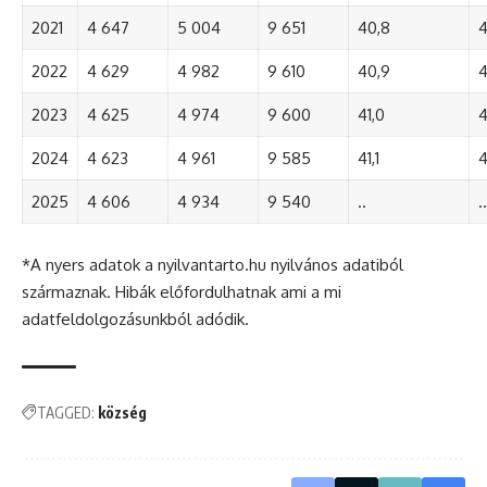
2021
4 647
5 004
9 651
40,8
4
2022
4 629
4 982
9 610
40,9
4
2023
4 625
4 974
9 600
41,0
4
2024
4 623
4 961
9 585
41,1
4
2025
4 606
4 934
9 540
..
..
*A nyers adatok a nyilvantarto.hu nyilvános adatiból
származnak. Hibák előfordulhatnak ami a mi
adatfeldolgozásunkból adódik.
TAGGED:
község