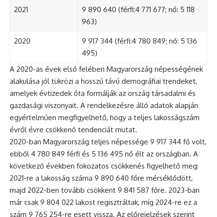
2021
9 890 640 (férfi:4 771 677; nő: 5 118
963)
2020
9 917 344 (férfi:4 780 849; nő: 5 136
495)
A 2020-as évek első felében Magyarország népességének
alakulása jól tükrözi a hosszú távú demográfiai trendeket,
amelyek évtizedek óta formálják az ország társadalmi és
gazdasági viszonyait. A rendelkezésre álló adatok alapján
egyértelműen megfigyelhető, hogy a teljes lakosságszám
évről évre csökkenő tendenciát mutat.
2020-ban Magyarország teljes népessége 9 917 344 fő volt,
ebből 4 780 849 férfi és 5 136 495 nő élt az országban. A
következő években fokozatos csökkenés figyelhető meg:
2021-re a lakosság száma 9 890 640 főre mérséklődött,
majd 2022-ben tovább csökkent 9 841 587 főre. 2023-ban
már csak 9 804 022 lakost regisztráltak, míg 2024-re ez a
szám 9 765 254-re esett vissza. Az előrejelzések szerint