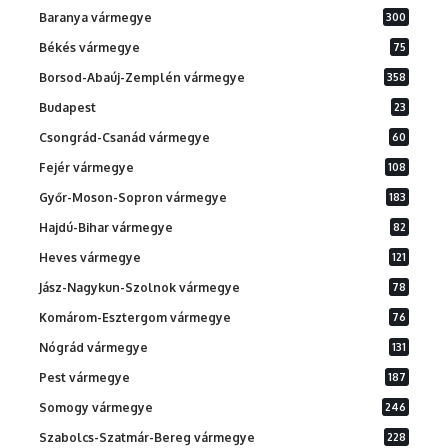
Baranya vármegye
300
Békés vármegye
75
Borsod-Abaúj-Zemplén vármegye
358
Budapest
23
Csongrád-Csanád vármegye
60
Fejér vármegye
108
Győr-Moson-Sopron vármegye
183
Hajdú-Bihar vármegye
82
Heves vármegye
121
Jász-Nagykun-Szolnok vármegye
78
Komárom-Esztergom vármegye
76
Nógrád vármegye
131
Pest vármegye
187
Somogy vármegye
246
Szabolcs-Szatmár-Bereg vármegye
228