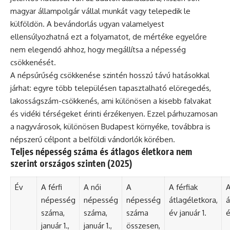
magyar állampolgár vállal munkát vagy telepedik le
külföldön. A bevándorlás ugyan valamelyest
ellensúlyozhatná ezt a folyamatot, de mértéke egyelőre
nem elegendő ahhoz, hogy megállítsa a népesség
csökkenését.
A népsűrűség csökkenése szintén hosszú távú hatásokkal
járhat: egyre több településen tapasztalható elöregedés,
lakosságszám-csökkenés, ami különösen a kisebb falvakat
és vidéki térségeket érinti érzékenyen. Ezzel párhuzamosan
a nagyvárosok, különösen Budapest környéke, továbbra is
népszerű célpont a belföldi vándorlók körében.
Teljes népesség száma és átlagos életkora nem
szerint országos szinten (2025)
Év
A férfi
A női
A
A férfiak
A
népesség
népesség
népesség
átlagéletkora,
á
száma,
száma,
száma
év január 1.
é
január 1.,
január 1.,
összesen,