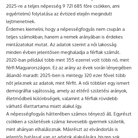
2025-re a teljes népesség 9 721 685 főre csökken, ami
egyértelmű folytatása az évtized elején megindult
lejtmenetnek.
Érdemes kiemelni, hogy a népességfogyás nem csupán a
teljes számokban, hanem a nemek arányában is érdekes
mintázatokat mutat. Az adatok szerint a női lakosság
minden évben jelentősen meghaladja a férfiak számát.
2020-ban például több mint 355 ezerrel volt több nő, mint
férfi Magyarországon. Ez az arány az évek során lényegében
állandó maradt: 2025-ben is mintegy 320 ezer fővel több
nőt jeleznek az adatok, mint férfit. A női többlet egy ismert
demográfiai sajátosság, amely az eltérő születési arányok,
életmódbeli különbségek, valamint a férfiak rövidebb
várható élettartama miatt alakul így.
A népességfogyás hátterében számos tényező áll. Egyrészt
csökken a születések száma: kevesebb gyermek születik,
mint ahányan elhaláloznak. Másrészt az elvándorlás is
jelentős hatással van az adatok alakulására, hiszen sok