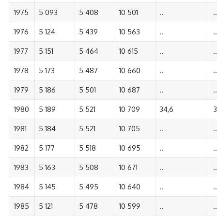
1975
5 093
5 408
10 501
..
..
1976
5 124
5 439
10 563
..
..
1977
5 151
5 464
10 615
..
..
1978
5 173
5 487
10 660
..
..
1979
5 186
5 501
10 687
..
..
1980
5 189
5 521
10 709
34,6
3
1981
5 184
5 521
10 705
..
..
1982
5 177
5 518
10 695
..
..
1983
5 163
5 508
10 671
..
..
1984
5 145
5 495
10 640
..
..
1985
5 121
5 478
10 599
..
..