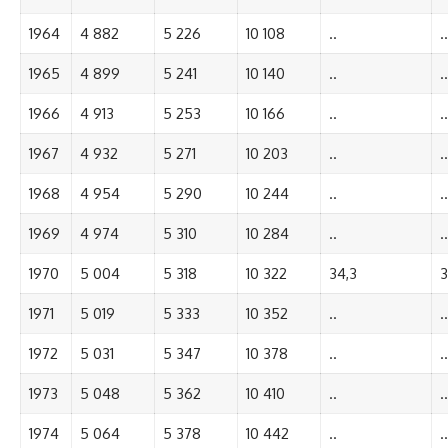
1964
4 882
5 226
10 108
..
..
1965
4 899
5 241
10 140
..
..
1966
4 913
5 253
10 166
..
..
1967
4 932
5 271
10 203
..
..
1968
4 954
5 290
10 244
..
..
1969
4 974
5 310
10 284
..
..
1970
5 004
5 318
10 322
34,3
3
1971
5 019
5 333
10 352
..
..
1972
5 031
5 347
10 378
..
..
1973
5 048
5 362
10 410
..
..
1974
5 064
5 378
10 442
..
..