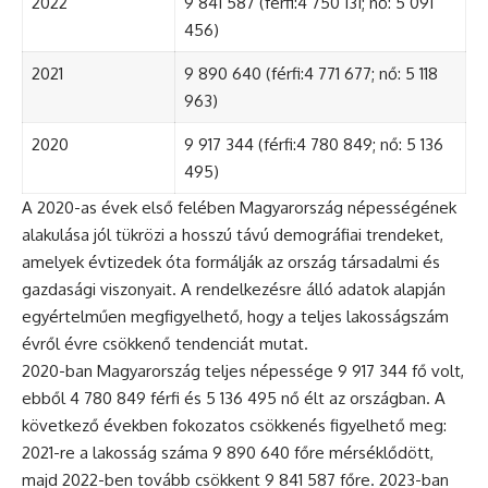
2022
9 841 587 (férfi:4 750 131; nő: 5 091
456)
2021
9 890 640 (férfi:4 771 677; nő: 5 118
963)
2020
9 917 344 (férfi:4 780 849; nő: 5 136
495)
A 2020-as évek első felében Magyarország népességének
alakulása jól tükrözi a hosszú távú demográfiai trendeket,
amelyek évtizedek óta formálják az ország társadalmi és
gazdasági viszonyait. A rendelkezésre álló adatok alapján
egyértelműen megfigyelhető, hogy a teljes lakosságszám
évről évre csökkenő tendenciát mutat.
2020-ban Magyarország teljes népessége 9 917 344 fő volt,
ebből 4 780 849 férfi és 5 136 495 nő élt az országban. A
következő években fokozatos csökkenés figyelhető meg:
2021-re a lakosság száma 9 890 640 főre mérséklődött,
majd 2022-ben tovább csökkent 9 841 587 főre. 2023-ban