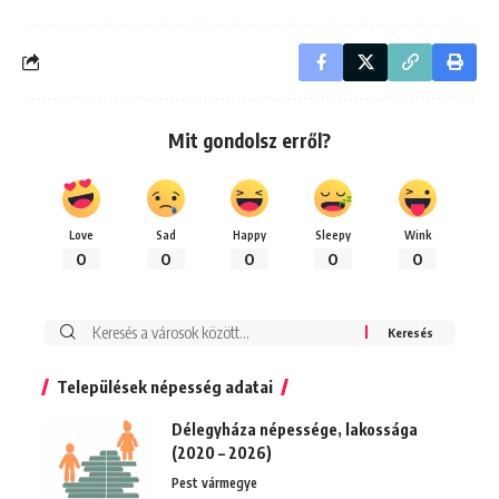
Mit gondolsz erről?
Love
Sad
Happy
Sleepy
Wink
0
0
0
0
0
Keresés:
Települések népesség adatai
Délegyháza népessége, lakossága
(2020 – 2026)
Pest vármegye