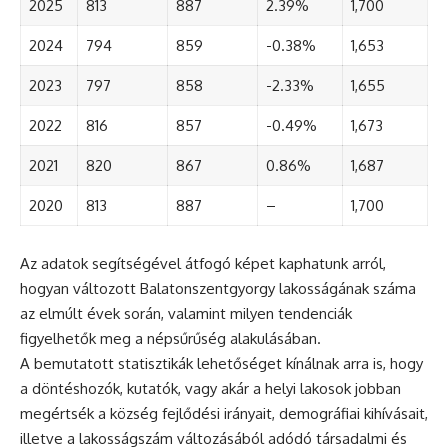
2025
813
887
2.39%
1,700
2024
794
859
-0.38%
1,653
2023
797
858
-2.33%
1,655
2022
816
857
-0.49%
1,673
2021
820
867
0.86%
1,687
2020
813
887
–
1,700
Az adatok segítségével átfogó képet kaphatunk arról,
hogyan változott Balatonszentgyorgy lakosságának száma
az elmúlt évek során, valamint milyen tendenciák
figyelhetők meg a népsűrűség alakulásában.
A bemutatott statisztikák lehetőséget kínálnak arra is, hogy
a döntéshozók, kutatók, vagy akár a helyi lakosok jobban
megértsék a község fejlődési irányait, demográfiai kihívásait,
illetve a lakosságszám változásából adódó társadalmi és