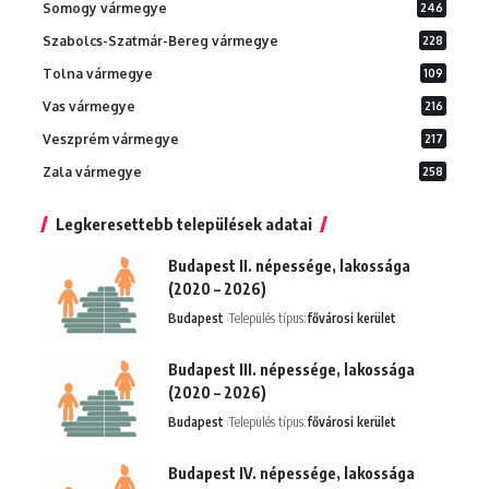
Somogy vármegye
246
Szabolcs-Szatmár-Bereg vármegye
228
Tolna vármegye
109
Vas vármegye
216
Veszprém vármegye
217
Zala vármegye
258
Legkeresettebb települések adatai
Budapest II. népessége, lakossága
(2020 – 2026)
Budapest
Település típus:
fővárosi kerület
Budapest III. népessége, lakossága
(2020 – 2026)
Budapest
Település típus:
fővárosi kerület
Budapest IV. népessége, lakossága