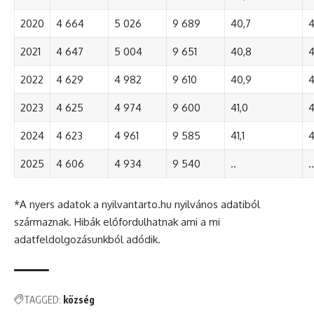
2020
4 664
5 026
9 689
40,7
4
2021
4 647
5 004
9 651
40,8
4
2022
4 629
4 982
9 610
40,9
4
2023
4 625
4 974
9 600
41,0
4
2024
4 623
4 961
9 585
41,1
4
2025
4 606
4 934
9 540
..
..
*A nyers adatok a nyilvantarto.hu nyilvános adatiból
származnak. Hibák előfordulhatnak ami a mi
adatfeldolgozásunkból adódik.
TAGGED:
község