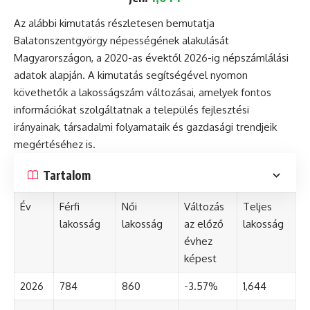
Az alábbi kimutatás részletesen bemutatja
Balatonszentgyörgy népességének alakulását
Magyarországon, a 2020-as évektől 2026-ig népszámlálási
adatok alapján. A kimutatás segítségével nyomon
követhetők a lakosságszám változásai, amelyek fontos
információkat szolgáltatnak a település fejlesztési
irányainak, társadalmi folyamataik és gazdasági trendjeik
megértéséhez is.
Tartalom
Év
Férfi
Női
Változás
Teljes
lakosság
lakosság
az előző
lakosság
évhez
képest
2026
784
860
-3.57%
1,644