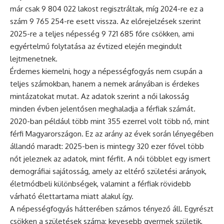
már csak 9 804 022 lakost regisztráltak, míg 2024-re ez a
szám 9 765 254-re esett vissza. Az előrejelzések szerint
2025-re a teljes népesség 9 721 685 főre csökken, ami
egyértelmű folytatása az évtized elején megindult
lejtmenetnek.
Érdemes kiemelni, hogy a népességfogyás nem csupán a
teljes számokban, hanem a nemek arányában is érdekes
mintázatokat mutat. Az adatok szerint a női lakosság
minden évben jelentősen meghaladja a férfiak számát.
2020-ban például több mint 355 ezerrel volt több nő, mint
férfi Magyarországon. Ez az arány az évek során lényegében
állandó maradt: 2025-ben is mintegy 320 ezer fővel több
nőt jeleznek az adatok, mint férfit. A női többlet egy ismert
demográfiai sajátosság, amely az eltérő születési arányok,
életmódbeli különbségek, valamint a férfiak rövidebb
várható élettartama miatt alakul így.
A népességfogyás hátterében számos tényező áll. Egyrészt
csökken a születések száma: kevesebb gyermek születik,