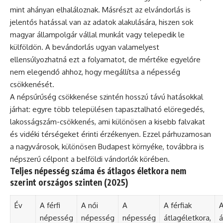
mint ahányan elhaláloznak. Másrészt az elvándorlás is
jelentős hatással van az adatok alakulására, hiszen sok
magyar állampolgár vállal munkát vagy telepedik le
külföldön. A bevándorlás ugyan valamelyest
ellensúlyozhatná ezt a folyamatot, de mértéke egyelőre
nem elegendő ahhoz, hogy megállítsa a népesség
csökkenését.
A népsűrűség csökkenése szintén hosszú távú hatásokkal
járhat: egyre több településen tapasztalható elöregedés,
lakosságszám-csökkenés, ami különösen a kisebb falvakat
és vidéki térségeket érinti érzékenyen. Ezzel párhuzamosan
a nagyvárosok, különösen Budapest környéke, továbbra is
népszerű célpont a belföldi vándorlók körében.
Teljes népesség száma és átlagos életkora nem
szerint országos szinten (2025)
Év
A férfi
A női
A
A férfiak
A
népesség
népesség
népesség
átlagéletkora,
á