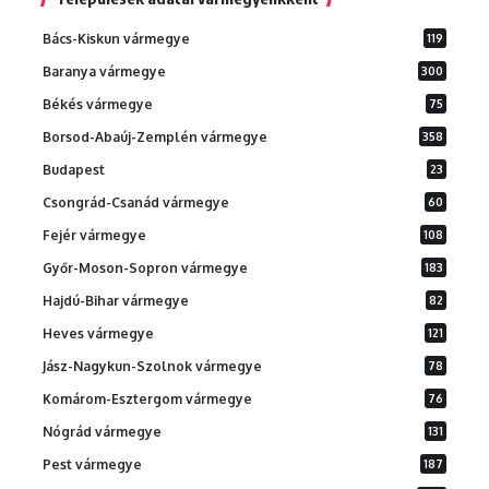
Bács-Kiskun vármegye
119
Baranya vármegye
300
Békés vármegye
75
Borsod-Abaúj-Zemplén vármegye
358
Budapest
23
Csongrád-Csanád vármegye
60
Fejér vármegye
108
Győr-Moson-Sopron vármegye
183
Hajdú-Bihar vármegye
82
Heves vármegye
121
Jász-Nagykun-Szolnok vármegye
78
Komárom-Esztergom vármegye
76
Nógrád vármegye
131
Pest vármegye
187