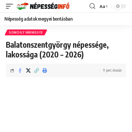
Aa
Font
Resizer
Népesség adatok megyei bontásban
SOMOGY VÁRMEGYE
Balatonszentgyörgy népessége,
lakossága (2020 – 2026)
11 perc olvasás