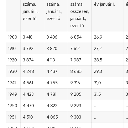
száma,
száma,
száma
év január 1.
é
január 1.,
január 1.,
összesen,
ezer fő
ezer fő
január 1.,
ezer fő
1900
3 418
3 436
6 854
26,9
2
1910
3 792
3 820
7 612
27,2
2
1920
3 874
4 113
7 987
28,5
2
1930
4 248
4 437
8 685
29,3
3
1941
4 561
4 755
9 316
31,0
3
1949
4 423
4 781
9 205
31,5
3
1950
4 470
4 822
9 293
..
..
1951
4 518
4 865
9 383
..
..