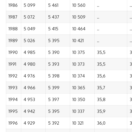
1986
5 099
5 461
10 560
..
..
1987
5 072
5 437
10 509
..
..
1988
5 049
5 415
10 464
..
..
1989
5 026
5 395
10 421
..
..
1990
4 985
5 390
10 375
35,5
3
1991
4 980
5 393
10 373
35,5
3
1992
4 976
5 398
10 374
35,6
3
1993
4 966
5 399
10 365
35,7
3
1994
4 953
5 397
10 350
35,8
3
1995
4 942
5 395
10 337
35,9
3
1996
4 929
5 392
10 321
36,0
3