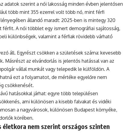
Az adatok szerint a női lakosság minden évben jelentősen
ul több mint 355 ezerrel volt több nő, mint férfi
 lényegében állandó maradt: 2025-ben is mintegy 320
 férfit. A női többlet egy ismert demográfiai sajátosság,
eli különbségek, valamint a férfiak rövidebb várható
ző áll. Egyrészt csökken a születések száma: kevesebb
. Másrészt az elvándorlás is jelentős hatással van az
polgár vállal munkát vagy telepedik le külföldön. A
hatná ezt a folyamatot, de mértéke egyelőre nem
ég csökkenését.
vú hatásokkal járhat: egyre több településen
ökkenés, ami különösen a kisebb falvakat és vidéki
uzamosan a nagyvárosok, különösen Budapest környéke,
ndorlók körében.
 életkora nem szerint országos szinten