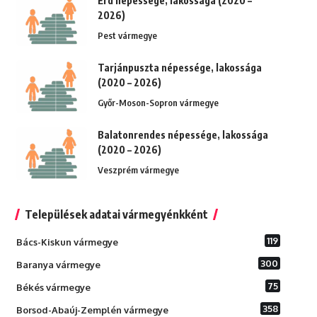
Érd népessége, lakossága (2020 –
2026)
Pest vármegye
Tarjánpuszta népessége, lakossága
(2020 – 2026)
Győr-Moson-Sopron vármegye
Balatonrendes népessége, lakossága
(2020 – 2026)
Veszprém vármegye
Települések adatai vármegyénkként
119
Bács-Kiskun vármegye
300
Baranya vármegye
75
Békés vármegye
358
Borsod-Abaúj-Zemplén vármegye