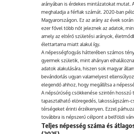
arányában is érdekes mintázatokat mutat. 
meghaladja a férfiak számát. 2020-ban példá
Magyarországon. Ez az arány az évek során
ezer fővel több nőt jeleznek az adatok, mint
amely az eltérő születési arányok, életmódb
élettartama miatt alakul így.
A népességfogyás hátterében számos ténye
gyermek születik, mint ahányan elhaláloznak
adatok alakulására, hiszen sok magyar állam
bevándorlás ugyan valamelyest ellensúlyoz
elegendő ahhoz, hogy megállítsa a népess
A népsűrűség csökkenése szintén hosszú tá
tapasztalható elöregedés, lakosságszám-cs
térségeket érinti érzékenyen. Ezzel párh
továbbra is népszerű célpont a belföldi vá
Teljes népesség száma és átlagos
(2025)