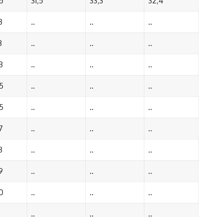
5
31,5
33,3
32,4
3
..
..
..
3
..
..
..
3
..
..
..
5
..
..
..
5
..
..
..
7
..
..
..
3
..
..
..
9
..
..
..
0
..
..
..
..
..
..