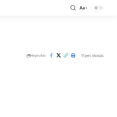
Aa
Font
Resizer
11 perc olvasás
Megosztás