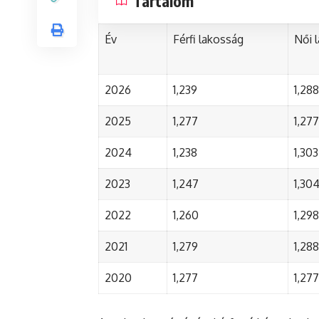
Tartalom
Év
Férfi lakosság
Női 
2026
1,239
1,288
2025
1,277
1,277
2024
1,238
1,303
2023
1,247
1,30
2022
1,260
1,298
2021
1,279
1,288
2020
1,277
1,277