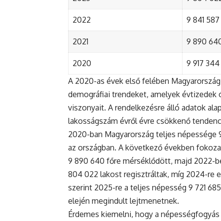
2022
9 841 587 
2021
9 890 640 
2020
9 917 344 
A 2020-as évek első felében Magyarország 
demográfiai trendeket, amelyek évtizedek ó
viszonyait. A rendelkezésre álló adatok al
lakosságszám évről évre csökkenő tendenc
2020-ban Magyarország teljes népessége 9 9
az országban. A következő években fokoza
9 890 640 főre mérséklődött, majd 2022-be
804 022 lakost regisztráltak, míg 2024-re e
szerint 2025-re a teljes népesség 9 721 68
elején megindult lejtmenetnek.
Érdemes kiemelni, hogy a népességfogyás