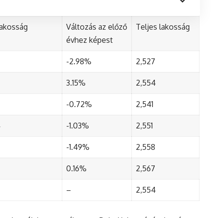
lakosság
Változás az előző
Teljes lakosság
évhez képest
-2.98%
2,527
3.15%
2,554
-0.72%
2,541
4
-1.03%
2,551
-1.49%
2,558
0.16%
2,567
–
2,554