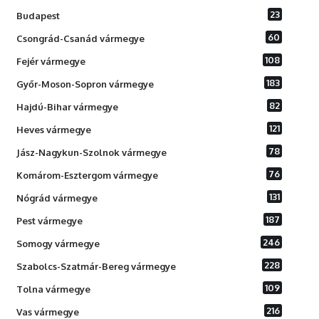
23
Budapest
60
Csongrád-Csanád vármegye
108
Fejér vármegye
183
Győr-Moson-Sopron vármegye
82
Hajdú-Bihar vármegye
121
Heves vármegye
78
Jász-Nagykun-Szolnok vármegye
76
Komárom-Esztergom vármegye
131
Nógrád vármegye
187
Pest vármegye
246
Somogy vármegye
228
Szabolcs-Szatmár-Bereg vármegye
109
Tolna vármegye
216
Vas vármegye