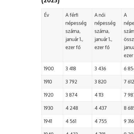
Év
A férfi
A női
A
népesség
népesség
nép
száma,
száma,
szá
január 1.,
január 1.,
össz
ezer fő
ezer fő
januá
ezer
1900
3 418
3 436
6 85
1910
3 792
3 820
7 61
1920
3 874
4 113
7 98
1930
4 248
4 437
8 68
1941
4 561
4 755
9 316