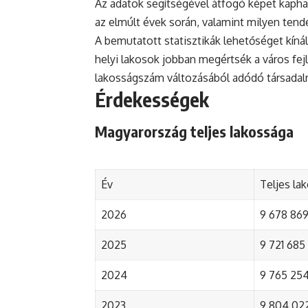
Az adatok segítségével átfogó képet kapha
az elmúlt évek során, valamint milyen tend
A bemutatott statisztikák lehetőséget kínál
helyi lakosok jobban megértsék a város fejlőd
lakosságszám változásából adódó társada
Érdekességek
Magyarország teljes lakossága
Év
Teljes la
2026
9 678 869 
2025
9 721 685 
2024
9 765 254 
2023
9 804 022