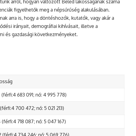
tunk arról, hogyan változott Beled lakosságának száma
enciák figyelhetők meg a népsűrűség alakulásában.
nak arra is, hogy a döntéshozók, kutatók, vagy akár a
ési irányait, demográfiai kihívásait, illetve a
lmi és gazdasági következményeket.
kosság
(férfi:4 683 091; nő: 4 995 778)
(férfi:4 700 472; nő: 5 021 213)
(férfi:4 718 087; nő: 5 047 167)
 (férfi:4 734 246; nő: 5 069 776)