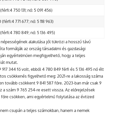
(férfi:4 750 131; nő: 5 091 456)
(férfi:4 771 677; nő: 5 118 963)
(férfi:4 780 849; nő: 5 136 495)
népességének alakulása jól tükrözi a hosszú távú
ta formálják az ország társadalmi és gazdasági
apján egyértelműen megfigyelhető, hogy a teljes
iát mutat.
17 344 fő volt, ebből 4 780 849 férfi és 5 136 495 nő élt
tos csökkenés figyelhető meg: 2021-re a lakosság száma
n tovább csökkent 9 841 587 főre. 2023-ban már csak 9
z a szám 9 765 254-re esett vissza. Az előrejelzések
5 főre csökken, ami egyértelmű folytatása az évtized
 nem csupán a teljes számokban, hanem a nemek