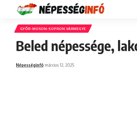
GYŐR-MOSON-SOPRON VÁRMEGYE
Beled népessége, lak
Népességinfó
március 12, 2025