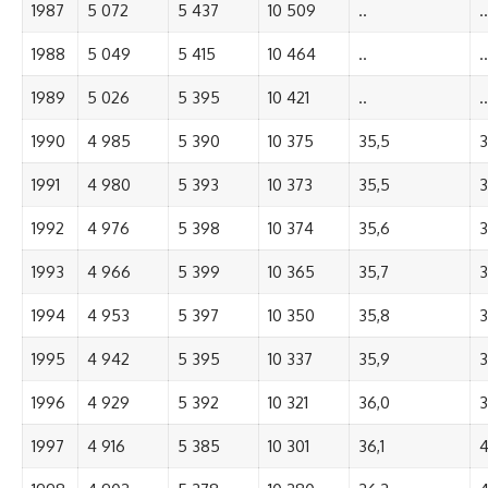
1987
5 072
5 437
10 509
..
..
1988
5 049
5 415
10 464
..
..
1989
5 026
5 395
10 421
..
..
1990
4 985
5 390
10 375
35,5
3
1991
4 980
5 393
10 373
35,5
3
1992
4 976
5 398
10 374
35,6
3
1993
4 966
5 399
10 365
35,7
3
1994
4 953
5 397
10 350
35,8
3
1995
4 942
5 395
10 337
35,9
3
1996
4 929
5 392
10 321
36,0
3
1997
4 916
5 385
10 301
36,1
4