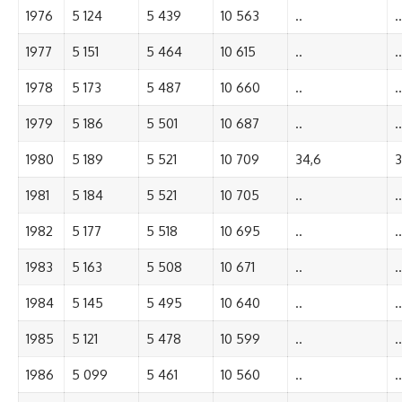
1976
5 124
5 439
10 563
..
..
1977
5 151
5 464
10 615
..
..
1978
5 173
5 487
10 660
..
..
1979
5 186
5 501
10 687
..
..
1980
5 189
5 521
10 709
34,6
3
1981
5 184
5 521
10 705
..
..
1982
5 177
5 518
10 695
..
..
1983
5 163
5 508
10 671
..
..
1984
5 145
5 495
10 640
..
..
1985
5 121
5 478
10 599
..
..
1986
5 099
5 461
10 560
..
..