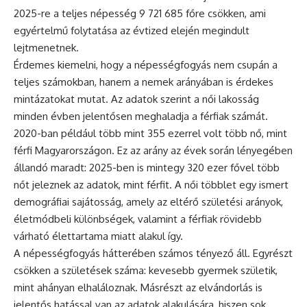
2025-re a teljes népesség 9 721 685 főre csökken, ami
egyértelmű folytatása az évtized elején megindult
lejtmenetnek.
Érdemes kiemelni, hogy a népességfogyás nem csupán a
teljes számokban, hanem a nemek arányában is érdekes
mintázatokat mutat. Az adatok szerint a női lakosság
minden évben jelentősen meghaladja a férfiak számát.
2020-ban például több mint 355 ezerrel volt több nő, mint
férfi Magyarországon. Ez az arány az évek során lényegében
állandó maradt: 2025-ben is mintegy 320 ezer fővel több
nőt jeleznek az adatok, mint férfit. A női többlet egy ismert
demográfiai sajátosság, amely az eltérő születési arányok,
életmódbeli különbségek, valamint a férfiak rövidebb
várható élettartama miatt alakul így.
A népességfogyás hátterében számos tényező áll. Egyrészt
csökken a születések száma: kevesebb gyermek születik,
mint ahányan elhaláloznak. Másrészt az elvándorlás is
jelentős hatással van az adatok alakulására, hiszen sok