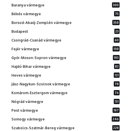
Baranya vármegye
300
Békés vármegye
75
Borsod-Abaúj-Zemplén vármegye
358
Budapest
23
Csongrád-Csanád vármegye
60
Fejér vármegye
108
Győr-Moson-Sopron vármegye
183
Hajdú-Bihar vármegye
82
Heves vármegye
121
Jász-Nagykun-Szolnok vármegye
78
Komárom-Esztergom vármegye
76
Nógrád vármegye
131
Pest vármegye
187
Somogy vármegye
246
Szabolcs-Szatmár-Bereg vármegye
228