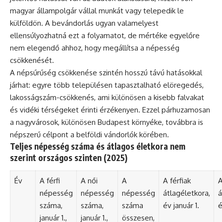
magyar állampolgár vállal munkát vagy telepedik le
külföldön. A bevándorlás ugyan valamelyest
ellensúlyozhatná ezt a folyamatot, de mértéke egyelőre
nem elegendő ahhoz, hogy megállítsa a népesség
csökkenését.
A népsűrűség csökkenése szintén hosszú távú hatásokkal
járhat: egyre több településen tapasztalható elöregedés,
lakosságszám-csökkenés, ami különösen a kisebb falvakat
és vidéki térségeket érinti érzékenyen. Ezzel párhuzamosan
a nagyvárosok, különösen Budapest környéke, továbbra is
népszerű célpont a belföldi vándorlók körében.
Teljes népesség száma és átlagos életkora nem
szerint országos szinten (2025)
Év
A férfi
A női
A
A férfiak
A
népesség
népesség
népesség
átlagéletkora,
á
száma,
száma,
száma
év január 1.
é
január 1.,
január 1.,
összesen,