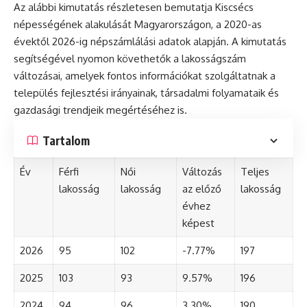
Az alábbi kimutatás részletesen bemutatja Kiscsécs
népességének alakulását Magyarországon, a 2020-as
évektől 2026-ig népszámlálási adatok alapján. A kimutatás
segítségével nyomon követhetők a lakosságszám
változásai, amelyek fontos információkat szolgáltatnak a
település fejlesztési irányainak, társadalmi folyamataik és
gazdasági trendjeik megértéséhez is.
Tartalom
Év
Férfi
Női
Változás
Teljes
lakosság
lakosság
az előző
lakosság
évhez
képest
2026
95
102
-7.77%
197
2025
103
93
9.57%
196
2024
94
96
3.30%
190