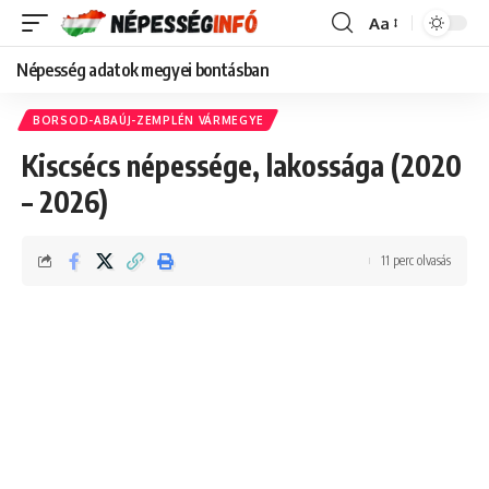
Aa
Font
Resizer
Népesség adatok megyei bontásban
BORSOD-ABAÚJ-ZEMPLÉN VÁRMEGYE
Kiscsécs népessége, lakossága (2020
– 2026)
11 perc olvasás