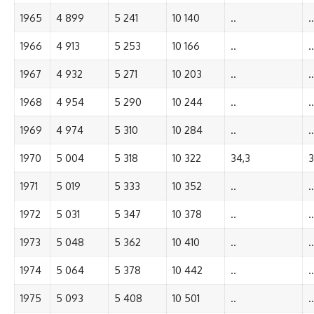
1965
4 899
5 241
10 140
..
..
1966
4 913
5 253
10 166
..
..
1967
4 932
5 271
10 203
..
..
1968
4 954
5 290
10 244
..
..
1969
4 974
5 310
10 284
..
..
1970
5 004
5 318
10 322
34,3
3
1971
5 019
5 333
10 352
..
..
1972
5 031
5 347
10 378
..
..
1973
5 048
5 362
10 410
..
..
1974
5 064
5 378
10 442
..
..
1975
5 093
5 408
10 501
..
..