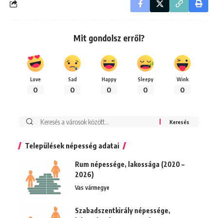
Mit gondolsz erről?
Love
Sad
Happy
Sleepy
Wink
0
0
0
0
0
Keresés:
Települések népesség adatai
Rum népessége, lakossága (2020 –
2026)
Vas vármegye
Szabadszentkirály népessége,