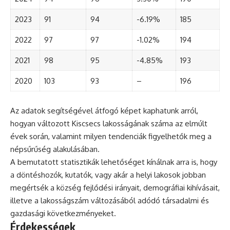
2023
91
94
-6.19%
185
2022
97
97
-1.02%
194
2021
98
95
-4.85%
193
2020
103
93
–
196
Az adatok segítségével átfogó képet kaphatunk arról,
hogyan változott Kiscsecs lakosságának száma az elmúlt
évek során, valamint milyen tendenciák figyelhetők meg a
népsűrűség alakulásában.
A bemutatott statisztikák lehetőséget kínálnak arra is, hogy
a döntéshozók, kutatók, vagy akár a helyi lakosok jobban
megértsék a község fejlődési irányait, demográfiai kihívásait,
illetve a lakosságszám változásából adódó társadalmi és
gazdasági következményeket.
Érdekességek