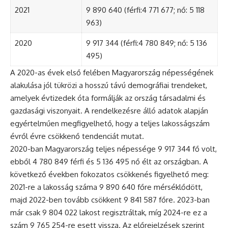
2021
9 890 640 (férfi:4 771 677; nő: 5 118
963)
2020
9 917 344 (férfi:4 780 849; nő: 5 136
495)
A 2020-as évek első felében Magyarország népességének
alakulása jól tükrözi a hosszú távú demográfiai trendeket,
amelyek évtizedek óta formálják az ország társadalmi és
gazdasági viszonyait. A rendelkezésre álló adatok alapján
egyértelműen megfigyelhető, hogy a teljes lakosságszám
évről évre csökkenő tendenciát mutat.
2020-ban Magyarország teljes népessége 9 917 344 fő volt,
ebből 4 780 849 férfi és 5 136 495 nő élt az országban. A
következő években fokozatos csökkenés figyelhető meg:
2021-re a lakosság száma 9 890 640 főre mérséklődött,
majd 2022-ben tovább csökkent 9 841 587 főre. 2023-ban
már csak 9 804 022 lakost regisztráltak, míg 2024-re ez a
szám 9 765 254-re esett vissza. Az előrejelzések szerint