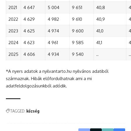
2021
4 647
5 004
9 651
40,8
4
2022
4 629
4 982
9 610
40,9
4
2023
4 625
4 974
9 600
41,0
4
2024
4 623
4 961
9 585
41,1
4
2025
4 606
4 934
9 540
..
..
*A nyers adatok a nyilvantarto.hu nyilvános adatiból
származnak. Hibák előfordulhatnak ami a mi
adatfeldolgozásunkból adódik.
TAGGED:
község