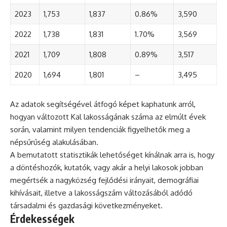
2023
1,753
1,837
0.86%
3,590
2022
1,738
1,831
1.70%
3,569
2021
1,709
1,808
0.89%
3,517
2020
1,694
1,801
–
3,495
Az adatok segítségével átfogó képet kaphatunk arról,
hogyan változott Kal lakosságának száma az elmúlt évek
során, valamint milyen tendenciák figyelhetők meg a
népsűrűség alakulásában.
A bemutatott statisztikák lehetőséget kínálnak arra is, hogy
a döntéshozók, kutatók, vagy akár a helyi lakosok jobban
megértsék a nagyközség fejlődési irányait, demográfiai
kihívásait, illetve a lakosságszám változásából adódó
társadalmi és gazdasági következményeket.
Érdekességek