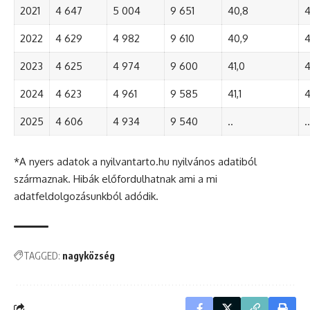
2021
4 647
5 004
9 651
40,8
4
2022
4 629
4 982
9 610
40,9
4
2023
4 625
4 974
9 600
41,0
4
2024
4 623
4 961
9 585
41,1
4
2025
4 606
4 934
9 540
..
..
*A nyers adatok a nyilvantarto.hu nyilvános adatiból
származnak. Hibák előfordulhatnak ami a mi
adatfeldolgozásunkból adódik.
TAGGED:
nagyközség