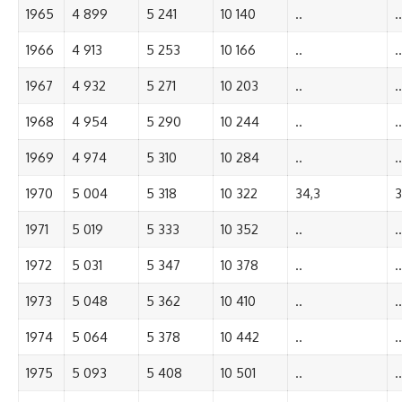
1965
4 899
5 241
10 140
..
..
1966
4 913
5 253
10 166
..
..
1967
4 932
5 271
10 203
..
..
1968
4 954
5 290
10 244
..
..
1969
4 974
5 310
10 284
..
..
1970
5 004
5 318
10 322
34,3
3
1971
5 019
5 333
10 352
..
..
1972
5 031
5 347
10 378
..
..
1973
5 048
5 362
10 410
..
..
1974
5 064
5 378
10 442
..
..
1975
5 093
5 408
10 501
..
..