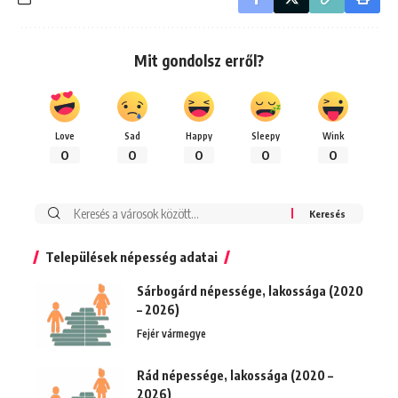
Mit gondolsz erről?
Love
Sad
Happy
Sleepy
Wink
0
0
0
0
0
Keresés:
Települések népesség adatai
Sárbogárd népessége, lakossága (2020
– 2026)
Fejér vármegye
Rád népessége, lakossága (2020 –
2026)