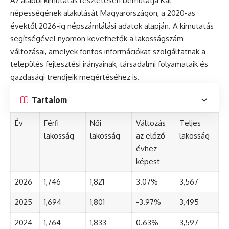
Az alábbi kimutatás részletesen bemutatja Kál
népességének alakulását Magyarországon, a 2020-as
évektől 2026-ig népszámlálási adatok alapján. A kimutatás
segítségével nyomon követhetők a lakosságszám
változásai, amelyek fontos információkat szolgáltatnak a
település fejlesztési irányainak, társadalmi folyamataik és
gazdasági trendjeik megértéséhez is.
Tartalom
Év
Férfi
Női
Változás
Teljes
lakosság
lakosság
az előző
lakosság
évhez
képest
2026
1,746
1,821
3.07%
3,567
2025
1,694
1,801
-3.97%
3,495
2024
1,764
1,833
0.63%
3,597