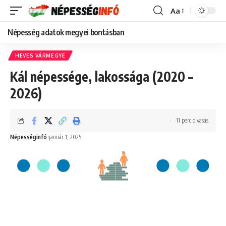
Aa
Font
Resizer
Népesség adatok megyei bontásban
HEVES VÁRMEGYE
Kál népessége, lakossága (2020 –
2026)
11 perc olvasás
Népességinfó
január 1, 2025