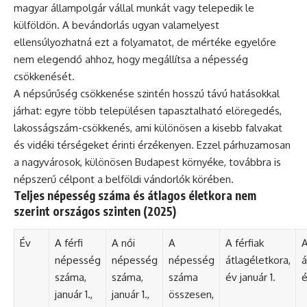
magyar állampolgár vállal munkát vagy telepedik le
külföldön. A bevándorlás ugyan valamelyest
ellensúlyozhatná ezt a folyamatot, de mértéke egyelőre
nem elegendő ahhoz, hogy megállítsa a népesség
csökkenését.
A népsűrűség csökkenése szintén hosszú távú hatásokkal
járhat: egyre több településen tapasztalható elöregedés,
lakosságszám-csökkenés, ami különösen a kisebb falvakat
és vidéki térségeket érinti érzékenyen. Ezzel párhuzamosan
a nagyvárosok, különösen Budapest környéke, továbbra is
népszerű célpont a belföldi vándorlók körében.
Teljes népesség száma és átlagos életkora nem
szerint országos szinten (2025)
Év
A férfi
A női
A
A férfiak
A
népesség
népesség
népesség
átlagéletkora,
á
száma,
száma,
száma
év január 1.
é
január 1.,
január 1.,
összesen,