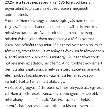
2025-re a teljes népesség 9 721 685 főre csökken, ami
egyértelmű folytatása az évtized elején megindult
lejtmenetnek.
Érdemes kiemelni, hogy a népességfogyás nem csupán a
teljes számokban, hanem a nemek arányában is érdekes
mintázatokat mutat. Az adatok szerint a női lakosság
minden évben jelentősen meghaladja a férfiak számát.
2020-ban például több mint 355 ezerrel volt több nő, mint
férfi Magyarországon. Ez az arány az évek során lényegében
állandó maradt: 2025-ben is mintegy 320 ezer fővel több
nőt jeleznek az adatok, mint férfit. A női többlet egy ismert
demográfiai sajátosság, amely az eltérő születési arányok,
életmódbeli különbségek, valamint a férfiak rövidebb
várható élettartama miatt alakul így.
A népességfogyás hátterében számos tényező áll. Egyrészt
csökken a születések száma: kevesebb gyermek születik,
mint ahányan elhaláloznak. Másrészt az elvándorlás is
jelentős hatással van az adatok alakulására, hiszen sok