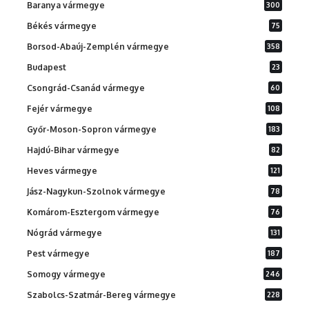
Baranya vármegye
300
Békés vármegye
75
Borsod-Abaúj-Zemplén vármegye
358
Budapest
23
Csongrád-Csanád vármegye
60
Fejér vármegye
108
Győr-Moson-Sopron vármegye
183
Hajdú-Bihar vármegye
82
Heves vármegye
121
Jász-Nagykun-Szolnok vármegye
78
Komárom-Esztergom vármegye
76
Nógrád vármegye
131
Pest vármegye
187
Somogy vármegye
246
Szabolcs-Szatmár-Bereg vármegye
228