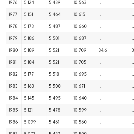
1976
5 124
5 439
10 563
..
..
1977
5 151
5 464
10 615
..
..
1978
5 173
5 487
10 660
..
..
1979
5 186
5 501
10 687
..
..
1980
5 189
5 521
10 709
34,6
3
1981
5 184
5 521
10 705
..
..
1982
5 177
5 518
10 695
..
..
1983
5 163
5 508
10 671
..
..
1984
5 145
5 495
10 640
..
..
1985
5 121
5 478
10 599
..
..
1986
5 099
5 461
10 560
..
..
1987
5 072
5 437
10 509
..
..