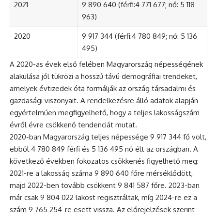
2021
9 890 640 (férfi:4 771 677; nő: 5 118
963)
2020
9 917 344 (férfi:4 780 849; nő: 5 136
495)
A 2020-as évek első felében Magyarország népességének
alakulása jól tükrözi a hosszú távú demográfiai trendeket,
amelyek évtizedek óta formálják az ország társadalmi és
gazdasági viszonyait. A rendelkezésre álló adatok alapján
egyértelműen megfigyelhető, hogy a teljes lakosságszám
évről évre csökkenő tendenciát mutat.
2020-ban Magyarország teljes népessége 9 917 344 fő volt,
ebből 4 780 849 férfi és 5 136 495 nő élt az országban. A
következő években fokozatos csökkenés figyelhető meg:
2021-re a lakosság száma 9 890 640 főre mérséklődött,
majd 2022-ben tovább csökkent 9 841 587 főre. 2023-ban
már csak 9 804 022 lakost regisztráltak, míg 2024-re ez a
szám 9 765 254-re esett vissza. Az előrejelzések szerint