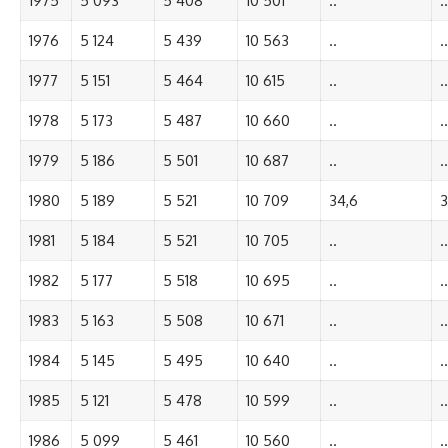
1975
5 093
5 408
10 501
..
..
1976
5 124
5 439
10 563
..
..
1977
5 151
5 464
10 615
..
..
1978
5 173
5 487
10 660
..
..
1979
5 186
5 501
10 687
..
..
1980
5 189
5 521
10 709
34,6
3
1981
5 184
5 521
10 705
..
..
1982
5 177
5 518
10 695
..
..
1983
5 163
5 508
10 671
..
..
1984
5 145
5 495
10 640
..
..
1985
5 121
5 478
10 599
..
..
1986
5 099
5 461
10 560
..
..