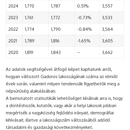
2024
1,770
1,787
0.51%
3,557
2023
1,761
1,772
-0.73%
3,533
2022
1,774
1,790
-0.84%
3,564
2021
1,789
1,816
-1.65%
3,605
2020
1,819
1,843
–
3,662
Az adatok segítségével átfogó képet kaphatunk arról,
hogyan változott Gadoros lakosságának száma az elmúlt
évek során, valamint milyen tendenciák figyelhetők meg a
népsűrűség alakulásában.
A bemutatott statisztikák lehetőséget kínálnak arra is, hogy
a döntéshozók, kutatók, vagy akár a helyi lakosok jobban
megértsék a nagyközség fejlődési irányait, demográfiai
kihívásait, illetve a lakosságszám változásából adódó
társadalmi és gazdasági következményeket.