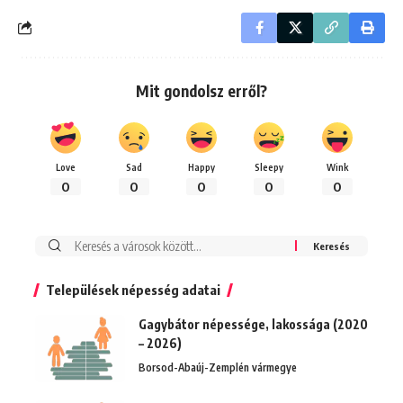
Mit gondolsz erről?
Love
Sad
Happy
Sleepy
Wink
0
0
0
0
0
Keresés:
Települések népesség adatai
Gagybátor népessége, lakossága (2020
– 2026)
Borsod-Abaúj-Zemplén vármegye