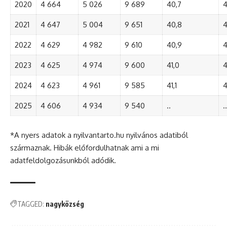
2020
4 664
5 026
9 689
40,7
4
2021
4 647
5 004
9 651
40,8
4
2022
4 629
4 982
9 610
40,9
4
2023
4 625
4 974
9 600
41,0
4
2024
4 623
4 961
9 585
41,1
4
2025
4 606
4 934
9 540
..
..
*A nyers adatok a nyilvantarto.hu nyilvános adatiból
származnak. Hibák előfordulhatnak ami a mi
adatfeldolgozásunkból adódik.
TAGGED:
nagyközség