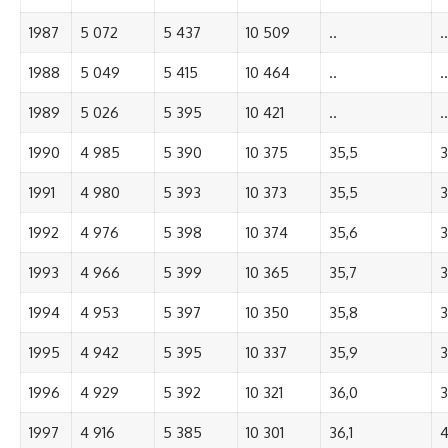
1987
5 072
5 437
10 509
..
..
1988
5 049
5 415
10 464
..
..
1989
5 026
5 395
10 421
..
..
1990
4 985
5 390
10 375
35,5
3
1991
4 980
5 393
10 373
35,5
3
1992
4 976
5 398
10 374
35,6
3
1993
4 966
5 399
10 365
35,7
3
1994
4 953
5 397
10 350
35,8
3
1995
4 942
5 395
10 337
35,9
3
1996
4 929
5 392
10 321
36,0
3
1997
4 916
5 385
10 301
36,1
4