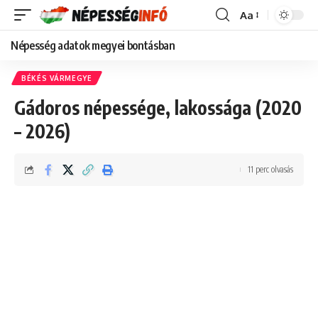
Aa
Font
Resizer
Népesség adatok megyei bontásban
BÉKÉS VÁRMEGYE
Gádoros népessége, lakossága (2020
– 2026)
11 perc olvasás