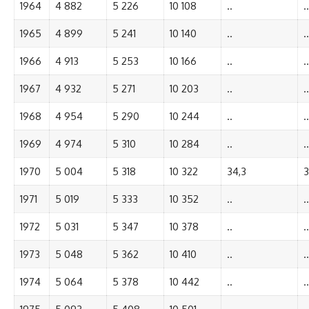
1964
4 882
5 226
10 108
..
..
1965
4 899
5 241
10 140
..
..
1966
4 913
5 253
10 166
..
..
1967
4 932
5 271
10 203
..
..
1968
4 954
5 290
10 244
..
..
1969
4 974
5 310
10 284
..
..
1970
5 004
5 318
10 322
34,3
3
1971
5 019
5 333
10 352
..
..
1972
5 031
5 347
10 378
..
..
1973
5 048
5 362
10 410
..
..
1974
5 064
5 378
10 442
..
..