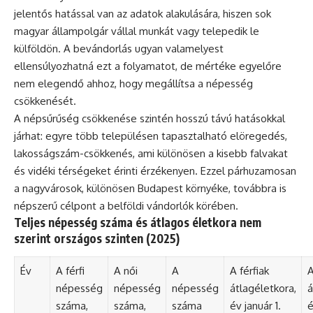
jelentős hatással van az adatok alakulására, hiszen sok
magyar állampolgár vállal munkát vagy telepedik le
külföldön. A bevándorlás ugyan valamelyest
ellensúlyozhatná ezt a folyamatot, de mértéke egyelőre
nem elegendő ahhoz, hogy megállítsa a népesség
csökkenését.
A népsűrűség csökkenése szintén hosszú távú hatásokkal
járhat: egyre több településen tapasztalható elöregedés,
lakosságszám-csökkenés, ami különösen a kisebb falvakat
és vidéki térségeket érinti érzékenyen. Ezzel párhuzamosan
a nagyvárosok, különösen Budapest környéke, továbbra is
népszerű célpont a belföldi vándorlók körében.
Teljes népesség száma és átlagos életkora nem
szerint országos szinten (2025)
Év
A férfi
A női
A
A férfiak
A
népesség
népesség
népesség
átlagéletkora,
á
száma,
száma,
száma
év január 1.
é