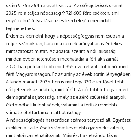
szám 9 765 254-re esett vissza. Az előrejelzések szerint
2025-re a teljes népesség 9 721 685 főre csökken, ami
egyértelmű folytatása az évtized elején megindult
lejtmenetnek.
Érdemes kiemelni, hogy a népességfogyás nem csupán a
teljes számokban, hanem a nemek arányában is érdekes
mintázatokat mutat. Az adatok szerint a női lakosság
minden évben jelentősen meghaladja a férfiak számát.
2020-ban például több mint 355 ezerrel volt több nő, mint
férfi Magyarországon. Ez az arány az évek során lényegében
állandó maradt: 2025-ben is mintegy 320 ezer fővel több
nőt jeleznek az adatok, mint férfit. A női többlet egy ismert
demográfiai sajátosság, amely az eltérő születési arányok,
életmódbeli különbségek, valamint a férfiak rövidebb
várható élettartama miatt alakul így.
A népességfogyás hátterében számos tényező áll. Egyrészt
csökken a születések száma: kevesebb gyermek születik,
mint ahányan elhaláloznak. Másrészt az elvándorlás is