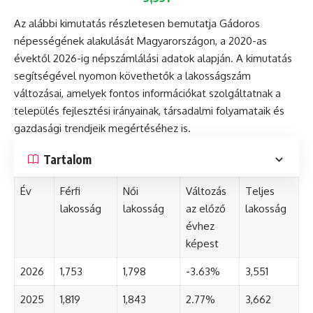
Az alábbi kimutatás részletesen bemutatja Gádoros
népességének alakulását Magyarországon, a 2020-as
évektől 2026-ig népszámlálási adatok alapján. A kimutatás
segítségével nyomon követhetők a lakosságszám
változásai, amelyek fontos információkat szolgáltatnak a
település fejlesztési irányainak, társadalmi folyamataik és
gazdasági trendjeik megértéséhez is.
Tartalom
Év
Férfi
Női
Változás
Teljes
lakosság
lakosság
az előző
lakosság
évhez
képest
2026
1,753
1,798
-3.63%
3,551
2025
1,819
1,843
2.77%
3,662