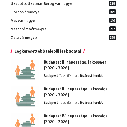
Szabolcs-Szatmár-Bereg vármegye
228
Tolna vármegye
109
Vas vármegye
216
Veszprém vármegye
217
Zala vármegye
258
Legkeresettebb települések adatai
Budapest II. népessége, lakossága
(2020 – 2026)
Budapest
Település típus:
fővárosi kerület
Budapest III. népessége, lakossága
(2020 – 2026)
Budapest
Település típus:
fővárosi kerület
Budapest IV. népessége, lakossága
(2020 – 2026)