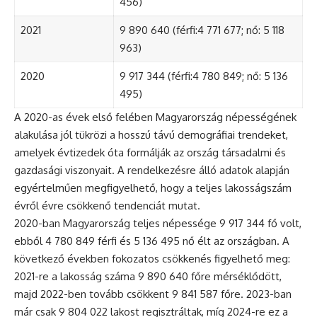
456)
2021
9 890 640 (férfi:4 771 677; nő: 5 118
963)
2020
9 917 344 (férfi:4 780 849; nő: 5 136
495)
A 2020-as évek első felében Magyarország népességének
alakulása jól tükrözi a hosszú távú demográfiai trendeket,
amelyek évtizedek óta formálják az ország társadalmi és
gazdasági viszonyait. A rendelkezésre álló adatok alapján
egyértelműen megfigyelhető, hogy a teljes lakosságszám
évről évre csökkenő tendenciát mutat.
2020-ban Magyarország teljes népessége 9 917 344 fő volt,
ebből 4 780 849 férfi és 5 136 495 nő élt az országban. A
következő években fokozatos csökkenés figyelhető meg:
2021-re a lakosság száma 9 890 640 főre mérséklődött,
majd 2022-ben tovább csökkent 9 841 587 főre. 2023-ban
már csak 9 804 022 lakost regisztráltak, míg 2024-re ez a