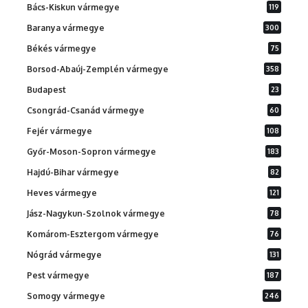
Bács-Kiskun vármegye
119
Baranya vármegye
300
Békés vármegye
75
Borsod-Abaúj-Zemplén vármegye
358
Budapest
23
Csongrád-Csanád vármegye
60
Fejér vármegye
108
Győr-Moson-Sopron vármegye
183
Hajdú-Bihar vármegye
82
Heves vármegye
121
Jász-Nagykun-Szolnok vármegye
78
Komárom-Esztergom vármegye
76
Nógrád vármegye
131
Pest vármegye
187
Somogy vármegye
246