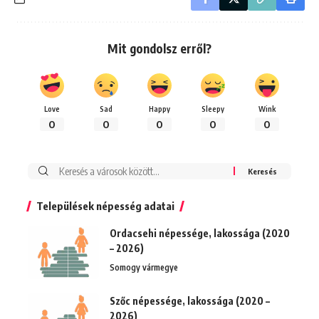
Mit gondolsz erről?
Love
Sad
Happy
Sleepy
Wink
0
0
0
0
0
Keresés:
Települések népesség adatai
Ordacsehi népessége, lakossága (2020
– 2026)
Somogy vármegye
Szőc népessége, lakossága (2020 –
2026)