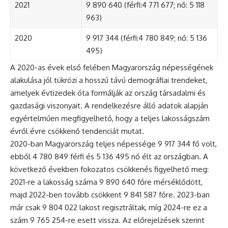
2021
9 890 640 (férfi:4 771 677; nő: 5 118
963)
2020
9 917 344 (férfi:4 780 849; nő: 5 136
495)
A 2020-as évek első felében Magyarország népességének
alakulása jól tükrözi a hosszú távú demográfiai trendeket,
amelyek évtizedek óta formálják az ország társadalmi és
gazdasági viszonyait. A rendelkezésre álló adatok alapján
egyértelműen megfigyelhető, hogy a teljes lakosságszám
évről évre csökkenő tendenciát mutat.
2020-ban Magyarország teljes népessége 9 917 344 fő volt,
ebből 4 780 849 férfi és 5 136 495 nő élt az országban. A
következő években fokozatos csökkenés figyelhető meg:
2021-re a lakosság száma 9 890 640 főre mérséklődött,
majd 2022-ben tovább csökkent 9 841 587 főre. 2023-ban
már csak 9 804 022 lakost regisztráltak, míg 2024-re ez a
szám 9 765 254-re esett vissza. Az előrejelzések szerint