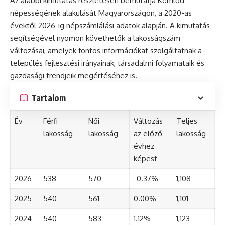
Az alábbi kimutatás részletesen bemutatja Kömlőd
népességének alakulását Magyarországon, a 2020-as
évektől 2026-ig népszámlálási adatok alapján. A kimutatás
segítségével nyomon követhetők a lakosságszám
változásai, amelyek fontos információkat szolgáltatnak a
település fejlesztési irányainak, társadalmi folyamataik és
gazdasági trendjeik megértéséhez is.
Tartalom
Év
Férfi
Női
Változás
Teljes
lakosság
lakosság
az előző
lakosság
évhez
képest
2026
538
570
-0.37%
1,108
2025
540
561
0.00%
1,101
2024
540
583
1.12%
1,123