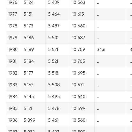
1976
5 124
5 439
10 563
..
..
1977
5 151
5 464
10 615
..
..
1978
5 173
5 487
10 660
..
..
1979
5 186
5 501
10 687
..
..
1980
5 189
5 521
10 709
34,6
3
1981
5 184
5 521
10 705
..
..
1982
5 177
5 518
10 695
..
..
1983
5 163
5 508
10 671
..
..
1984
5 145
5 495
10 640
..
..
1985
5 121
5 478
10 599
..
..
1986
5 099
5 461
10 560
..
..
1987
5 072
5 437
10 509
..
..