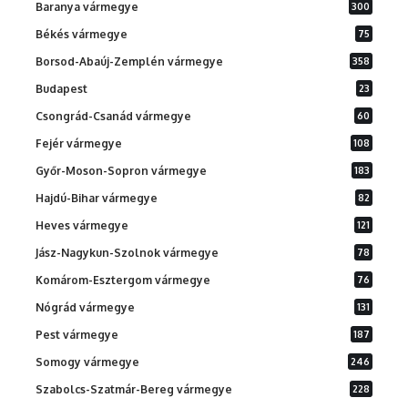
Baranya vármegye
300
Békés vármegye
75
Borsod-Abaúj-Zemplén vármegye
358
Budapest
23
Csongrád-Csanád vármegye
60
Fejér vármegye
108
Győr-Moson-Sopron vármegye
183
Hajdú-Bihar vármegye
82
Heves vármegye
121
Jász-Nagykun-Szolnok vármegye
78
Komárom-Esztergom vármegye
76
Nógrád vármegye
131
Pest vármegye
187
Somogy vármegye
246
Szabolcs-Szatmár-Bereg vármegye
228