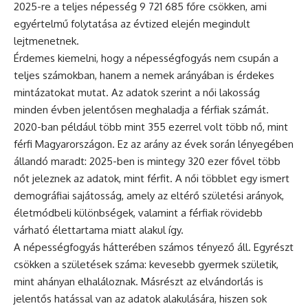
2025-re a teljes népesség 9 721 685 főre csökken, ami
egyértelmű folytatása az évtized elején megindult
lejtmenetnek.
Érdemes kiemelni, hogy a népességfogyás nem csupán a
teljes számokban, hanem a nemek arányában is érdekes
mintázatokat mutat. Az adatok szerint a női lakosság
minden évben jelentősen meghaladja a férfiak számát.
2020-ban például több mint 355 ezerrel volt több nő, mint
férfi Magyarországon. Ez az arány az évek során lényegében
állandó maradt: 2025-ben is mintegy 320 ezer fővel több
nőt jeleznek az adatok, mint férfit. A női többlet egy ismert
demográfiai sajátosság, amely az eltérő születési arányok,
életmódbeli különbségek, valamint a férfiak rövidebb
várható élettartama miatt alakul így.
A népességfogyás hátterében számos tényező áll. Egyrészt
csökken a születések száma: kevesebb gyermek születik,
mint ahányan elhaláloznak. Másrészt az elvándorlás is
jelentős hatással van az adatok alakulására, hiszen sok