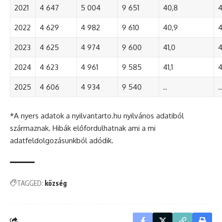
2021
4 647
5 004
9 651
40,8
4
2022
4 629
4 982
9 610
40,9
4
2023
4 625
4 974
9 600
41,0
4
2024
4 623
4 961
9 585
41,1
4
2025
4 606
4 934
9 540
..
..
*A nyers adatok a nyilvantarto.hu nyilvános adatiból
származnak. Hibák előfordulhatnak ami a mi
adatfeldolgozásunkból adódik.
TAGGED:
község