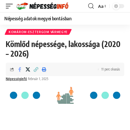
Aa
Font
Resizer
Népesség adatok megyei bontásban
KOMÁROM-ESZTERGOM VÁRMEGYE
Kömlőd népessége, lakossága (2020
– 2026)
11 perc olvasás
Népességinfó
február 1, 2025