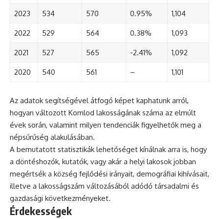
2023
534
570
0.95%
1,104
2022
529
564
0.38%
1,093
2021
527
565
-2.41%
1,092
2020
540
561
–
1,101
Az adatok segítségével átfogó képet kaphatunk arról,
hogyan változott Komlod lakosságának száma az elmúlt
évek során, valamint milyen tendenciák figyelhetők meg a
népsűrűség alakulásában.
A bemutatott statisztikák lehetőséget kínálnak arra is, hogy
a döntéshozók, kutatók, vagy akár a helyi lakosok jobban
megértsék a község fejlődési irányait, demográfiai kihívásait,
illetve a lakosságszám változásából adódó társadalmi és
gazdasági következményeket.
Érdekességek