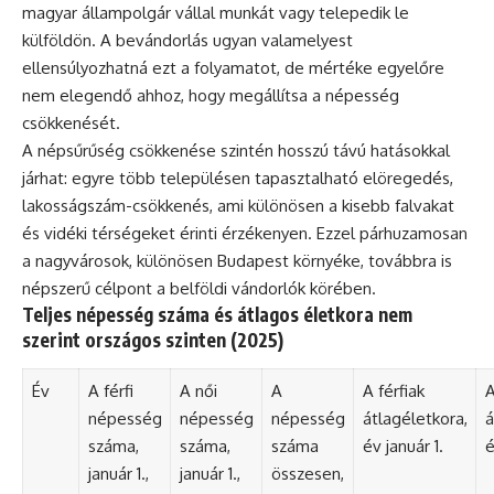
magyar állampolgár vállal munkát vagy telepedik le
külföldön. A bevándorlás ugyan valamelyest
ellensúlyozhatná ezt a folyamatot, de mértéke egyelőre
nem elegendő ahhoz, hogy megállítsa a népesség
csökkenését.
A népsűrűség csökkenése szintén hosszú távú hatásokkal
járhat: egyre több településen tapasztalható elöregedés,
lakosságszám-csökkenés, ami különösen a kisebb falvakat
és vidéki térségeket érinti érzékenyen. Ezzel párhuzamosan
a nagyvárosok, különösen Budapest környéke, továbbra is
népszerű célpont a belföldi vándorlók körében.
Teljes népesség száma és átlagos életkora nem
szerint országos szinten (2025)
Év
A férfi
A női
A
A férfiak
A
népesség
népesség
népesség
átlagéletkora,
á
száma,
száma,
száma
év január 1.
é
január 1.,
január 1.,
összesen,