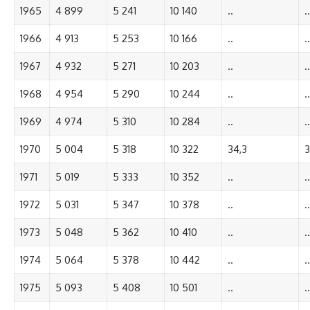
1965
4 899
5 241
10 140
..
..
1966
4 913
5 253
10 166
..
..
1967
4 932
5 271
10 203
..
..
1968
4 954
5 290
10 244
..
..
1969
4 974
5 310
10 284
..
..
1970
5 004
5 318
10 322
34,3
3
1971
5 019
5 333
10 352
..
..
1972
5 031
5 347
10 378
..
..
1973
5 048
5 362
10 410
..
..
1974
5 064
5 378
10 442
..
..
1975
5 093
5 408
10 501
..
..