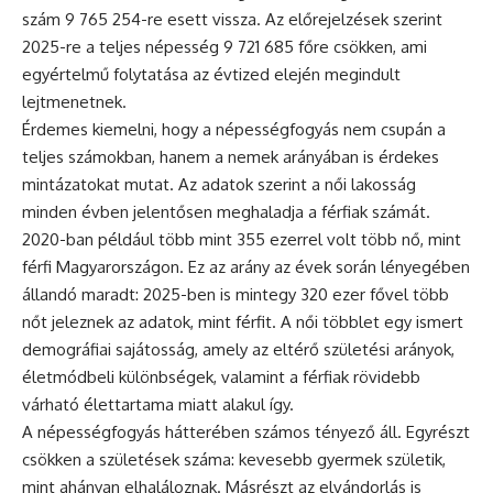
szám 9 765 254-re esett vissza. Az előrejelzések szerint
2025-re a teljes népesség 9 721 685 főre csökken, ami
egyértelmű folytatása az évtized elején megindult
lejtmenetnek.
Érdemes kiemelni, hogy a népességfogyás nem csupán a
teljes számokban, hanem a nemek arányában is érdekes
mintázatokat mutat. Az adatok szerint a női lakosság
minden évben jelentősen meghaladja a férfiak számát.
2020-ban például több mint 355 ezerrel volt több nő, mint
férfi Magyarországon. Ez az arány az évek során lényegében
állandó maradt: 2025-ben is mintegy 320 ezer fővel több
nőt jeleznek az adatok, mint férfit. A női többlet egy ismert
demográfiai sajátosság, amely az eltérő születési arányok,
életmódbeli különbségek, valamint a férfiak rövidebb
várható élettartama miatt alakul így.
A népességfogyás hátterében számos tényező áll. Egyrészt
csökken a születések száma: kevesebb gyermek születik,
mint ahányan elhaláloznak. Másrészt az elvándorlás is