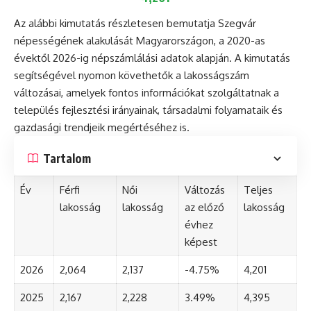
Az alábbi kimutatás részletesen bemutatja Szegvár
népességének alakulását Magyarországon, a 2020-as
évektől 2026-ig népszámlálási adatok alapján. A kimutatás
segítségével nyomon követhetők a lakosságszám
változásai, amelyek fontos információkat szolgáltatnak a
település fejlesztési irányainak, társadalmi folyamataik és
gazdasági trendjeik megértéséhez is.
Tartalom
Év
Férfi
Női
Változás
Teljes
lakosság
lakosság
az előző
lakosság
évhez
képest
2026
2,064
2,137
-4.75%
4,201
2025
2,167
2,228
3.49%
4,395