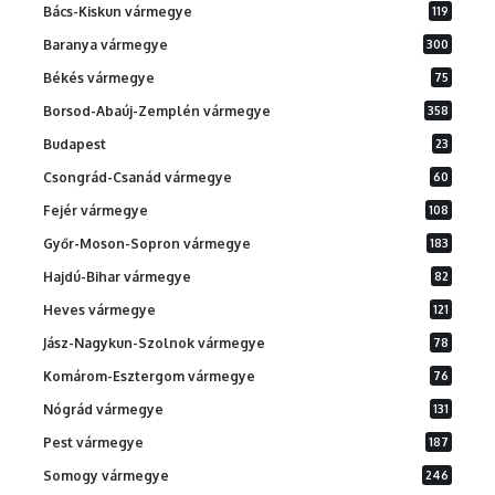
Bács-Kiskun vármegye
119
Baranya vármegye
300
Békés vármegye
75
Borsod-Abaúj-Zemplén vármegye
358
Budapest
23
Csongrád-Csanád vármegye
60
Fejér vármegye
108
Győr-Moson-Sopron vármegye
183
Hajdú-Bihar vármegye
82
Heves vármegye
121
Jász-Nagykun-Szolnok vármegye
78
Komárom-Esztergom vármegye
76
Nógrád vármegye
131
Pest vármegye
187
Somogy vármegye
246