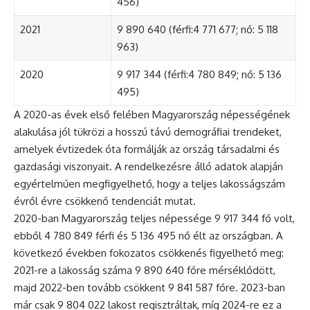
456)
2021
9 890 640 (férfi:4 771 677; nő: 5 118
963)
2020
9 917 344 (férfi:4 780 849; nő: 5 136
495)
A 2020-as évek első felében Magyarország népességének
alakulása jól tükrözi a hosszú távú demográfiai trendeket,
amelyek évtizedek óta formálják az ország társadalmi és
gazdasági viszonyait. A rendelkezésre álló adatok alapján
egyértelműen megfigyelhető, hogy a teljes lakosságszám
évről évre csökkenő tendenciát mutat.
2020-ban Magyarország teljes népessége 9 917 344 fő volt,
ebből 4 780 849 férfi és 5 136 495 nő élt az országban. A
következő években fokozatos csökkenés figyelhető meg:
2021-re a lakosság száma 9 890 640 főre mérséklődött,
majd 2022-ben tovább csökkent 9 841 587 főre. 2023-ban
már csak 9 804 022 lakost regisztráltak, míg 2024-re ez a