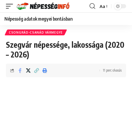
Aa
Font
Resizer
Népesség adatok megyei bontásban
CSONGRÁD-CSANÁD VÁRMEGYE
Szegvár népessége, lakossága (2020
– 2026)
11 perc olvasás