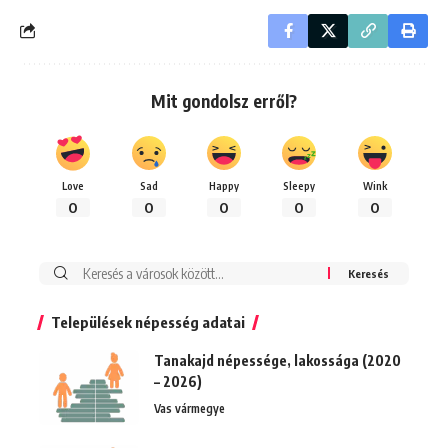
Mit gondolsz erről?
Love
Sad
Happy
Sleepy
Wink
0
0
0
0
0
Keresés:
Települések népesség adatai
Tanakajd népessége, lakossága (2020
– 2026)
Vas vármegye