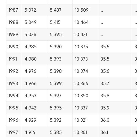
1987
5 072
5 437
10 509
..
..
1988
5 049
5 415
10 464
..
..
1989
5 026
5 395
10 421
..
..
1990
4 985
5 390
10 375
35,5
3
1991
4 980
5 393
10 373
35,5
3
1992
4 976
5 398
10 374
35,6
3
1993
4 966
5 399
10 365
35,7
3
1994
4 953
5 397
10 350
35,8
3
1995
4 942
5 395
10 337
35,9
3
1996
4 929
5 392
10 321
36,0
3
1997
4 916
5 385
10 301
36,1
4