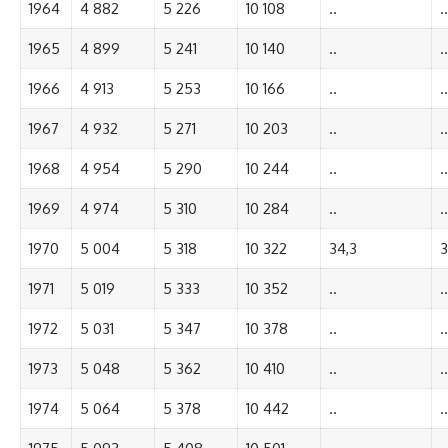
1964
4 882
5 226
10 108
..
..
1965
4 899
5 241
10 140
..
..
1966
4 913
5 253
10 166
..
..
1967
4 932
5 271
10 203
..
..
1968
4 954
5 290
10 244
..
..
1969
4 974
5 310
10 284
..
..
1970
5 004
5 318
10 322
34,3
3
1971
5 019
5 333
10 352
..
..
1972
5 031
5 347
10 378
..
..
1973
5 048
5 362
10 410
..
..
1974
5 064
5 378
10 442
..
..