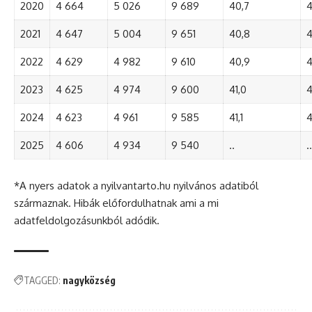
2020
4 664
5 026
9 689
40,7
4
2021
4 647
5 004
9 651
40,8
4
2022
4 629
4 982
9 610
40,9
4
2023
4 625
4 974
9 600
41,0
4
2024
4 623
4 961
9 585
41,1
4
2025
4 606
4 934
9 540
..
..
*A nyers adatok a nyilvantarto.hu nyilvános adatiból
származnak. Hibák előfordulhatnak ami a mi
adatfeldolgozásunkból adódik.
TAGGED:
nagyközség