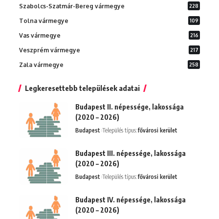
Szabolcs-Szatmár-Bereg vármegye
228
Tolna vármegye
109
Vas vármegye
216
Veszprém vármegye
217
Zala vármegye
258
Legkeresettebb települések adatai
Budapest II. népessége, lakossága
(2020 – 2026)
Budapest
Település típus:
fővárosi kerület
Budapest III. népessége, lakossága
(2020 – 2026)
Budapest
Település típus:
fővárosi kerület
Budapest IV. népessége, lakossága
(2020 – 2026)