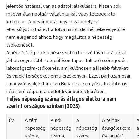
jelentős hatással van az adatok alakulására, hiszen sok
magyar állampolgár vállal munkát vagy telepedik le
külföldön. A bevándorlás ugyan valamelyest
ellensúlyozhatná ezt a folyamatot, de mértéke egyelőre
nem elegendő ahhoz, hogy megállítsa a népesség
csökkenését.
A népsűrűség csökkenése szintén hosszú távú hatásokkal
járhat: egyre több településen tapasztalható elöregedés,
lakosságszám-csökkenés, ami különösen a kisebb falvakat
és vidéki térségeket érinti érzékenyen. Ezzel párhuzamosan
a nagyvárosok, különösen Budapest környéke, továbbra is
népszerű célpont a belföldi vándorlók körében.
Teljes népesség száma és átlagos életkora nem
szerint országos szinten (2025)
Év
A férfi
A női
A
A férfiak
A
népesség
népesség
népesség
átlagéletkora,
á
száma,
száma,
száma
év január 1.
é