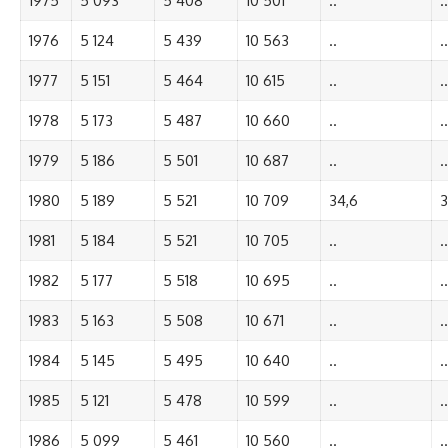
1975
5 093
5 408
10 501
..
..
1976
5 124
5 439
10 563
..
..
1977
5 151
5 464
10 615
..
..
1978
5 173
5 487
10 660
..
..
1979
5 186
5 501
10 687
..
..
1980
5 189
5 521
10 709
34,6
3
1981
5 184
5 521
10 705
..
..
1982
5 177
5 518
10 695
..
..
1983
5 163
5 508
10 671
..
..
1984
5 145
5 495
10 640
..
..
1985
5 121
5 478
10 599
..
..
1986
5 099
5 461
10 560
..
..