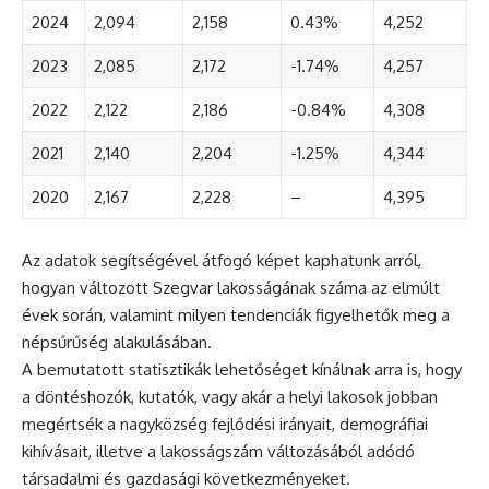
2024
2,094
2,158
0.43%
4,252
2023
2,085
2,172
-1.74%
4,257
2022
2,122
2,186
-0.84%
4,308
2021
2,140
2,204
-1.25%
4,344
2020
2,167
2,228
–
4,395
Az adatok segítségével átfogó képet kaphatunk arról,
hogyan változott Szegvar lakosságának száma az elmúlt
évek során, valamint milyen tendenciák figyelhetők meg a
népsűrűség alakulásában.
A bemutatott statisztikák lehetőséget kínálnak arra is, hogy
a döntéshozók, kutatók, vagy akár a helyi lakosok jobban
megértsék a nagyközség fejlődési irányait, demográfiai
kihívásait, illetve a lakosságszám változásából adódó
társadalmi és gazdasági következményeket.