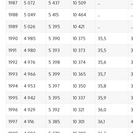
1987
5 072
5 437
10 509
..
..
1988
5 049
5 415
10 464
..
..
1989
5 026
5 395
10 421
..
..
1990
4 985
5 390
10 375
35,5
3
1991
4 980
5 393
10 373
35,5
3
1992
4 976
5 398
10 374
35,6
3
1993
4 966
5 399
10 365
35,7
3
1994
4 953
5 397
10 350
35,8
3
1995
4 942
5 395
10 337
35,9
3
1996
4 929
5 392
10 321
36,0
3
1997
4 916
5 385
10 301
36,1
4