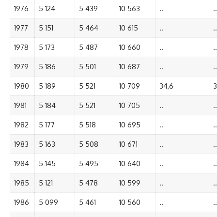
1976
5 124
5 439
10 563
..
..
1977
5 151
5 464
10 615
..
..
1978
5 173
5 487
10 660
..
..
1979
5 186
5 501
10 687
..
..
1980
5 189
5 521
10 709
34,6
3
1981
5 184
5 521
10 705
..
..
1982
5 177
5 518
10 695
..
..
1983
5 163
5 508
10 671
..
..
1984
5 145
5 495
10 640
..
..
1985
5 121
5 478
10 599
..
..
1986
5 099
5 461
10 560
..
..