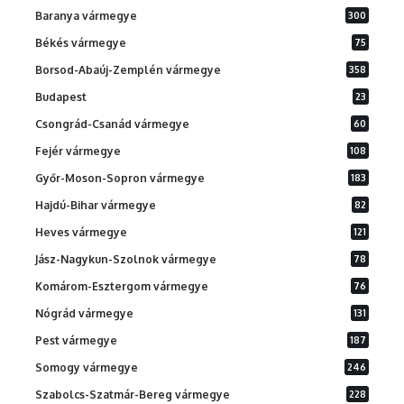
Baranya vármegye
300
Békés vármegye
75
Borsod-Abaúj-Zemplén vármegye
358
Budapest
23
Csongrád-Csanád vármegye
60
Fejér vármegye
108
Győr-Moson-Sopron vármegye
183
Hajdú-Bihar vármegye
82
Heves vármegye
121
Jász-Nagykun-Szolnok vármegye
78
Komárom-Esztergom vármegye
76
Nógrád vármegye
131
Pest vármegye
187
Somogy vármegye
246
Szabolcs-Szatmár-Bereg vármegye
228