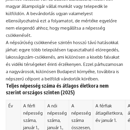
magyar állampolgár vállal munkát vagy telepedik le
külföldön. A bevándorlás ugyan valamelyest
ellensúlyozhatná ezt a folyamatot, de mértéke egyelőre
nem elegendő ahhoz, hogy megállítsa a népesség
csökkenését.
A népsűrűség csökkenése szintén hosszú távú hatásokkal
járhat: egyre több településen tapasztalható elöregedés,
lakosságszám-csökkenés, ami különösen a kisebb falvakat
és vidéki térségeket érinti érzékenyen. Ezzel párhuzamosan
a nagyvárosok, különösen Budapest környéke, továbbra is
népszerű célpont a belföldi vándorlók körében.
Teljes népesség száma és átlagos életkora nem
szerint országos szinten (2025)
Év
A férfi
A női
A
A férfiak
A
népesség
népesség
népesség
átlagéletkora,
á
száma,
száma,
száma
év január 1.
é
január 1.,
január 1.,
összesen,