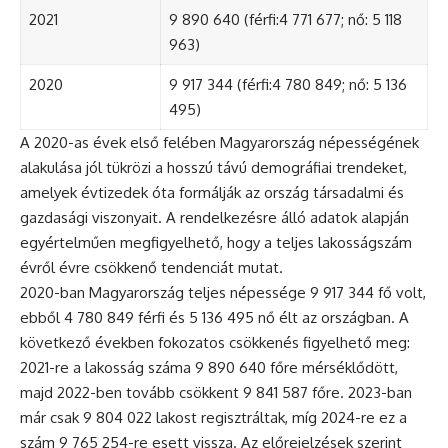
2021
9 890 640 (férfi:4 771 677; nő: 5 118
963)
2020
9 917 344 (férfi:4 780 849; nő: 5 136
495)
A 2020-as évek első felében Magyarország népességének
alakulása jól tükrözi a hosszú távú demográfiai trendeket,
amelyek évtizedek óta formálják az ország társadalmi és
gazdasági viszonyait. A rendelkezésre álló adatok alapján
egyértelműen megfigyelhető, hogy a teljes lakosságszám
évről évre csökkenő tendenciát mutat.
2020-ban Magyarország teljes népessége 9 917 344 fő volt,
ebből 4 780 849 férfi és 5 136 495 nő élt az országban. A
következő években fokozatos csökkenés figyelhető meg:
2021-re a lakosság száma 9 890 640 főre mérséklődött,
majd 2022-ben tovább csökkent 9 841 587 főre. 2023-ban
már csak 9 804 022 lakost regisztráltak, míg 2024-re ez a
szám 9 765 254-re esett vissza. Az előrejelzések szerint