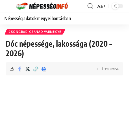
Aa
Font
Resizer
Népesség adatok megyei bontásban
CSONGRÁD-CSANÁD VÁRMEGYE
Dóc népessége, lakossága (2020 –
2026)
11 perc olvasás