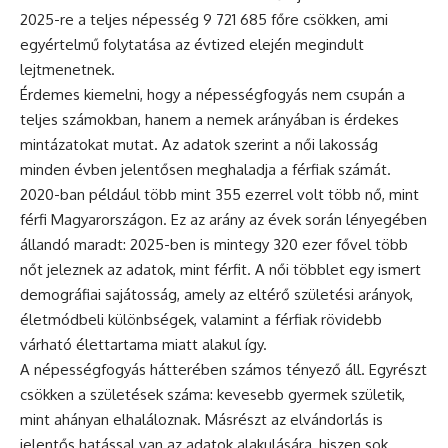
2025-re a teljes népesség 9 721 685 főre csökken, ami
egyértelmű folytatása az évtized elején megindult
lejtmenetnek.
Érdemes kiemelni, hogy a népességfogyás nem csupán a
teljes számokban, hanem a nemek arányában is érdekes
mintázatokat mutat. Az adatok szerint a női lakosság
minden évben jelentősen meghaladja a férfiak számát.
2020-ban például több mint 355 ezerrel volt több nő, mint
férfi Magyarországon. Ez az arány az évek során lényegében
állandó maradt: 2025-ben is mintegy 320 ezer fővel több
nőt jeleznek az adatok, mint férfit. A női többlet egy ismert
demográfiai sajátosság, amely az eltérő születési arányok,
életmódbeli különbségek, valamint a férfiak rövidebb
várható élettartama miatt alakul így.
A népességfogyás hátterében számos tényező áll. Egyrészt
csökken a születések száma: kevesebb gyermek születik,
mint ahányan elhaláloznak. Másrészt az elvándorlás is
jelentős hatással van az adatok alakulására, hiszen sok