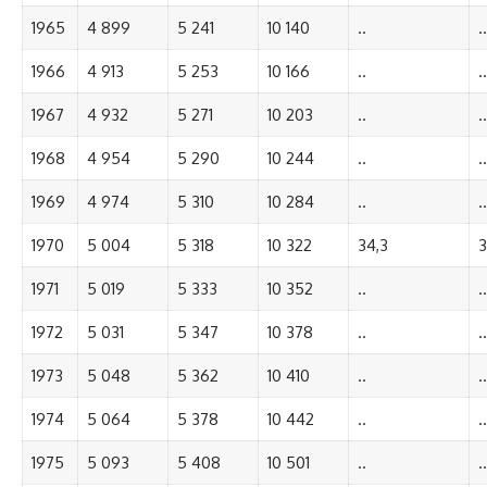
1965
4 899
5 241
10 140
..
..
1966
4 913
5 253
10 166
..
..
1967
4 932
5 271
10 203
..
..
1968
4 954
5 290
10 244
..
..
1969
4 974
5 310
10 284
..
..
1970
5 004
5 318
10 322
34,3
3
1971
5 019
5 333
10 352
..
..
1972
5 031
5 347
10 378
..
..
1973
5 048
5 362
10 410
..
..
1974
5 064
5 378
10 442
..
..
1975
5 093
5 408
10 501
..
..