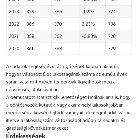
2023
359
365
-1.91%
724
2022
366
370
2.23%
736
2021
358
362
-0.83%
720
2020
361
368
–
729
Az adatok segítségével átfogó képet kaphatunk arról,
hogyan változott Doc lakosságának száma az elmúlt évek
során, valamint milyen tendenciák figyelhetők meg a
népsűrűség alakulásában.
A bemutatott statisztikák lehetőséget kínálnak arra is, hogy
a döntéshozók, kutatók, vagy akár a helyi lakosok jobban
megértsék a község fejlődési irányait, demográfiai kihívásait,
illetve a lakosságszám változásából adódó társadalmi és
gazdasági következményeket.
Érdekességek