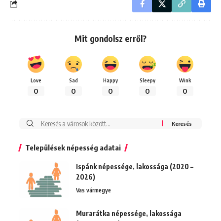
Mit gondolsz erről?
Love
Sad
Happy
Sleepy
Wink
0
0
0
0
0
Keresés:
Települések népesség adatai
Ispánk népessége, lakossága (2020 –
2026)
Vas vármegye
Murarátka népessége, lakossága