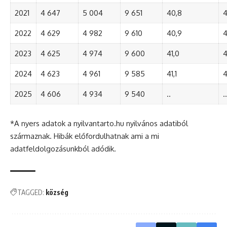
2021
4 647
5 004
9 651
40,8
4
2022
4 629
4 982
9 610
40,9
4
2023
4 625
4 974
9 600
41,0
4
2024
4 623
4 961
9 585
41,1
4
2025
4 606
4 934
9 540
..
..
*A nyers adatok a nyilvantarto.hu nyilvános adatiból
származnak. Hibák előfordulhatnak ami a mi
adatfeldolgozásunkból adódik.
TAGGED:
község