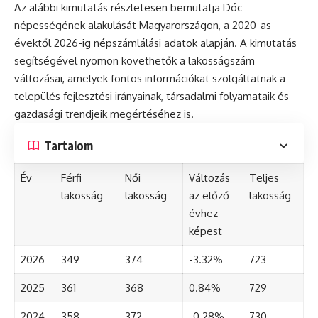
Az alábbi kimutatás részletesen bemutatja Dóc
népességének alakulását Magyarországon, a 2020-as
évektől 2026-ig népszámlálási adatok alapján. A kimutatás
segítségével nyomon követhetők a lakosságszám
változásai, amelyek fontos információkat szolgáltatnak a
település fejlesztési irányainak, társadalmi folyamataik és
gazdasági trendjeik megértéséhez is.
Tartalom
Év
Férfi
Női
Változás
Teljes
lakosság
lakosság
az előző
lakosság
évhez
képest
2026
349
374
-3.32%
723
2025
361
368
0.84%
729
2024
358
372
-0.28%
730