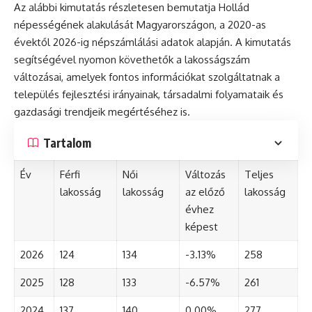
Az alábbi kimutatás részletesen bemutatja Hollád
népességének alakulását Magyarországon, a 2020-as
évektől 2026-ig népszámlálási adatok alapján. A kimutatás
segítségével nyomon követhetők a lakosságszám
változásai, amelyek fontos információkat szolgáltatnak a
település fejlesztési irányainak, társadalmi folyamataik és
gazdasági trendjeik megértéséhez is.
Tartalom
Év
Férfi
Női
Változás
Teljes
lakosság
lakosság
az előző
lakosság
évhez
képest
2026
124
134
-3.13%
258
2025
128
133
-6.57%
261
2024
137
140
0.00%
277