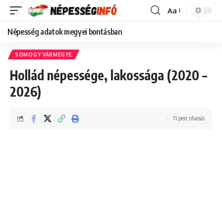
Aa
Font
Resizer
Népesség adatok megyei bontásban
SOMOGY VÁRMEGYE
Hollád népessége, lakossága (2020 –
2026)
11 perc olvasás