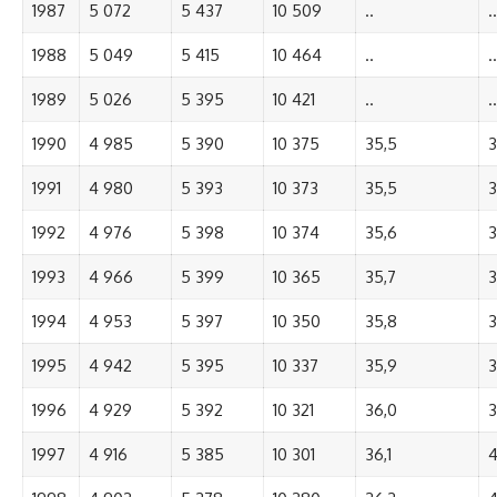
1987
5 072
5 437
10 509
..
..
1988
5 049
5 415
10 464
..
..
1989
5 026
5 395
10 421
..
..
1990
4 985
5 390
10 375
35,5
3
1991
4 980
5 393
10 373
35,5
3
1992
4 976
5 398
10 374
35,6
3
1993
4 966
5 399
10 365
35,7
3
1994
4 953
5 397
10 350
35,8
3
1995
4 942
5 395
10 337
35,9
3
1996
4 929
5 392
10 321
36,0
3
1997
4 916
5 385
10 301
36,1
4