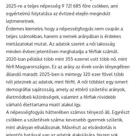
2025-re a teljes népesség 9 721 685 főre csökken, ami
egyértelmű folytatása az évtized elején megindult
lejtmenetnek.
Érdemes kiemelni, hogy a népességfogyás nem csupán a
teljes számokban, hanem a nemek arányában is érdekes
mintázatokat mutat. Az adatok szerint a női lakosság
minden évben jelentősen meghaladja a férfiak számát.
2020-ban például több mint 355 ezerrel volt több nő, mint
férfi Magyarországon. Ez az arány az évek során lényegében
állandó maradt: 2025-ben is mintegy 320 ezer fővel több
nőt jeleznek az adatok, mint férfit. A női többlet egy ismert
demográfiai sajátosság, amely az eltérő születési arányok,
életmódbeli különbségek, valamint a férfiak rövidebb
várható élettartama miatt alakul így.
A népességfogyás hátterében számos tényező áll. Egyrészt
csökken a születések száma: kevesebb gyermek születik,
mint ahányan elhaláloznak. Másrészt az elvándorlás is
jelentős hatással van az adatok alakulására, hiszen sok