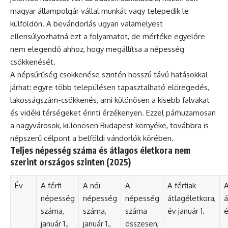
magyar állampolgár vállal munkát vagy telepedik le
külföldön. A bevándorlás ugyan valamelyest
ellensúlyozhatná ezt a folyamatot, de mértéke egyelőre
nem elegendő ahhoz, hogy megállítsa a népesség
csökkenését.
A népsűrűség csökkenése szintén hosszú távú hatásokkal
járhat: egyre több településen tapasztalható elöregedés,
lakosságszám-csökkenés, ami különösen a kisebb falvakat
és vidéki térségeket érinti érzékenyen. Ezzel párhuzamosan
a nagyvárosok, különösen Budapest környéke, továbbra is
népszerű célpont a belföldi vándorlók körében.
Teljes népesség száma és átlagos életkora nem
szerint országos szinten (2025)
Év
A férfi
A női
A
A férfiak
A
népesség
népesség
népesség
átlagéletkora,
á
száma,
száma,
száma
év január 1.
é
január 1.,
január 1.,
összesen,