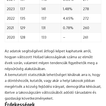
2023
137
141
1.48%
278
2022
135
137
4.65%
272
2021
129
131
0.78%
260
2020
128
133
–
261
Az adatok segítségével átfogó képet kaphatunk arról,
hogyan változott Hollad lakosságának száma az elmúlt
évek során, valamint milyen tendenciák figyelhetők meg a
népsűrűség alakulásában.
A bemutatott statisztikák lehetőséget kínálnak arra is, hogy
a döntéshozók, kutatók, vagy akár a helyi lakosok jobban
megértsék a község fejlődési irányait, demográfiai kihívásait,
illetve a lakosságszám változásából adódó társadalmi és
gazdasági következményeket.
Érdekességek