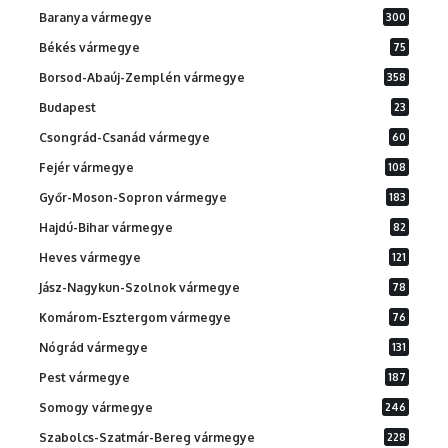
Baranya vármegye
300
Békés vármegye
75
Borsod-Abaúj-Zemplén vármegye
358
Budapest
23
Csongrád-Csanád vármegye
60
Fejér vármegye
108
Győr-Moson-Sopron vármegye
183
Hajdú-Bihar vármegye
82
Heves vármegye
121
Jász-Nagykun-Szolnok vármegye
78
Komárom-Esztergom vármegye
76
Nógrád vármegye
131
Pest vármegye
187
Somogy vármegye
246
Szabolcs-Szatmár-Bereg vármegye
228