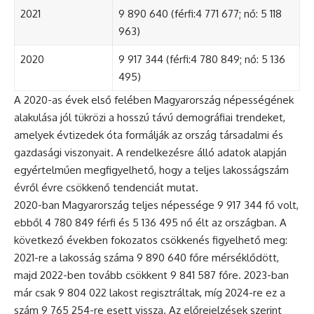
2021
9 890 640 (férfi:4 771 677; nő: 5 118
963)
2020
9 917 344 (férfi:4 780 849; nő: 5 136
495)
A 2020-as évek első felében Magyarország népességének
alakulása jól tükrözi a hosszú távú demográfiai trendeket,
amelyek évtizedek óta formálják az ország társadalmi és
gazdasági viszonyait. A rendelkezésre álló adatok alapján
egyértelműen megfigyelhető, hogy a teljes lakosságszám
évről évre csökkenő tendenciát mutat.
2020-ban Magyarország teljes népessége 9 917 344 fő volt,
ebből 4 780 849 férfi és 5 136 495 nő élt az országban. A
következő években fokozatos csökkenés figyelhető meg:
2021-re a lakosság száma 9 890 640 főre mérséklődött,
majd 2022-ben tovább csökkent 9 841 587 főre. 2023-ban
már csak 9 804 022 lakost regisztráltak, míg 2024-re ez a
szám 9 765 254-re esett vissza. Az előrejelzések szerint