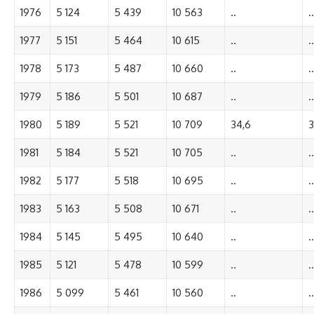
1976
5 124
5 439
10 563
..
..
1977
5 151
5 464
10 615
..
..
1978
5 173
5 487
10 660
..
..
1979
5 186
5 501
10 687
..
..
1980
5 189
5 521
10 709
34,6
3
1981
5 184
5 521
10 705
..
..
1982
5 177
5 518
10 695
..
..
1983
5 163
5 508
10 671
..
..
1984
5 145
5 495
10 640
..
..
1985
5 121
5 478
10 599
..
..
1986
5 099
5 461
10 560
..
..