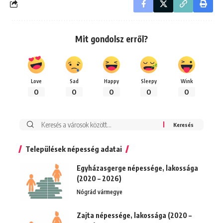
Mit gondolsz erről?
Love
Sad
Happy
Sleepy
Wink
0
0
0
0
0
Keresés:
Települések népesség adatai
Egyházasgerge népessége, lakossága
(2020 – 2026)
Nógrád vármegye
Zajta népessége, lakossága (2020 –