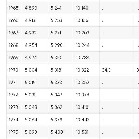
1965
4 899
5 241
10 140
..
..
1966
4 913
5 253
10 166
..
..
1967
4 932
5 271
10 203
..
..
1968
4 954
5 290
10 244
..
..
1969
4 974
5 310
10 284
..
..
1970
5 004
5 318
10 322
34,3
3
1971
5 019
5 333
10 352
..
..
1972
5 031
5 347
10 378
..
..
1973
5 048
5 362
10 410
..
..
1974
5 064
5 378
10 442
..
..
1975
5 093
5 408
10 501
..
..