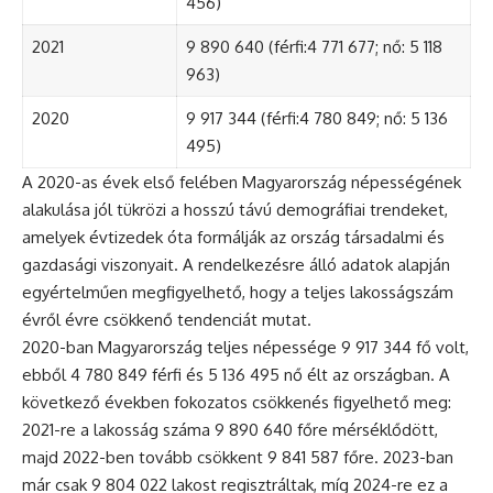
456)
2021
9 890 640 (férfi:4 771 677; nő: 5 118
963)
2020
9 917 344 (férfi:4 780 849; nő: 5 136
495)
A 2020-as évek első felében Magyarország népességének
alakulása jól tükrözi a hosszú távú demográfiai trendeket,
amelyek évtizedek óta formálják az ország társadalmi és
gazdasági viszonyait. A rendelkezésre álló adatok alapján
egyértelműen megfigyelhető, hogy a teljes lakosságszám
évről évre csökkenő tendenciát mutat.
2020-ban Magyarország teljes népessége 9 917 344 fő volt,
ebből 4 780 849 férfi és 5 136 495 nő élt az országban. A
következő években fokozatos csökkenés figyelhető meg:
2021-re a lakosság száma 9 890 640 főre mérséklődött,
majd 2022-ben tovább csökkent 9 841 587 főre. 2023-ban
már csak 9 804 022 lakost regisztráltak, míg 2024-re ez a