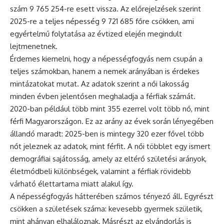
szám 9 765 254-re esett vissza. Az előrejelzések szerint
2025-re a teljes népesség 9 721 685 főre csökken, ami
egyértelmű folytatása az évtized elején megindult
lejtmenetnek.
Érdemes kiemelni, hogy a népességfogyás nem csupán a
teljes számokban, hanem a nemek arányában is érdekes
mintázatokat mutat. Az adatok szerint a női lakosság
minden évben jelentősen meghaladja a férfiak számát.
2020-ban például több mint 355 ezerrel volt több nő, mint
férfi Magyarországon. Ez az arány az évek során lényegében
állandó maradt: 2025-ben is mintegy 320 ezer fővel több
nőt jeleznek az adatok, mint férfit. A női többlet egy ismert
demográfiai sajátosság, amely az eltérő születési arányok,
életmódbeli különbségek, valamint a férfiak rövidebb
várható élettartama miatt alakul így.
A népességfogyás hátterében számos tényező áll. Egyrészt
csökken a születések száma: kevesebb gyermek születik,
mint ahányan elhaláloznak. Másrészt az elvándorlás is