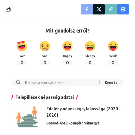
Mit gondolsz erről?
Love
Sad
Happy
Sleepy
Wink
0
0
0
0
0
Keresés:
Települések népesség adatai
Edelény népessége, lakossága (2020 –
2026)
Borsod-Abaúj-Zemplén vármegye