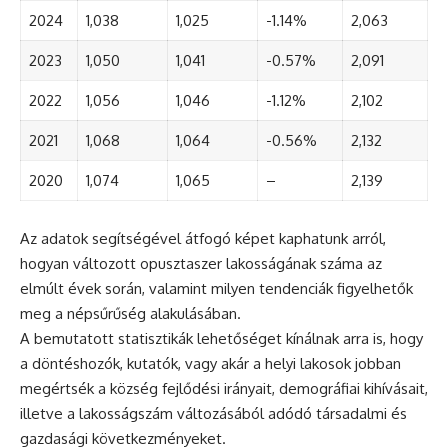
2024
1,038
1,025
-1.14%
2,063
2023
1,050
1,041
-0.57%
2,091
2022
1,056
1,046
-1.12%
2,102
2021
1,068
1,064
-0.56%
2,132
2020
1,074
1,065
–
2,139
Az adatok segítségével átfogó képet kaphatunk arról,
hogyan változott opusztaszer lakosságának száma az
elmúlt évek során, valamint milyen tendenciák figyelhetők
meg a népsűrűség alakulásában.
A bemutatott statisztikák lehetőséget kínálnak arra is, hogy
a döntéshozók, kutatók, vagy akár a helyi lakosok jobban
megértsék a község fejlődési irányait, demográfiai kihívásait,
illetve a lakosságszám változásából adódó társadalmi és
gazdasági következményeket.