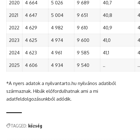
2020
4 664
5 026
9 689
40,7
4
2021
4 647
5 004
9 651
40,8
4
2022
4 629
4 982
9 610
40,9
4
2023
4 625
4 974
9 600
41,0
4
2024
4 623
4 961
9 585
41,1
4
2025
4 606
4 934
9 540
..
..
*A nyers adatok a nyilvantarto.hu nyilvános adatiból
származnak. Hibák előfordulhatnak ami a mi
adatfeldolgozásunkból adódik.
TAGGED:
község