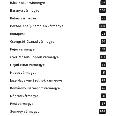
Bács-Kiskun vármegye
119
Baranya vármegye
300
Békés vármegye
75
Borsod-Abaúj-Zemplén vármegye
358
Budapest
23
Csongrád-Csanád vármegye
60
Fejér vármegye
108
Győr-Moson-Sopron vármegye
183
Hajdú-Bihar vármegye
82
Heves vármegye
121
Jász-Nagykun-Szolnok vármegye
78
Komárom-Esztergom vármegye
76
Nógrád vármegye
131
Pest vármegye
187
Somogy vármegye
246