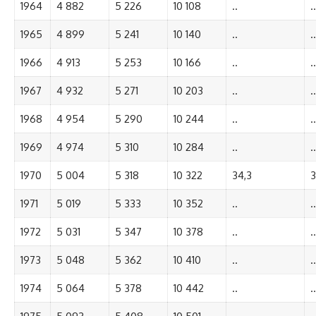
1964
4 882
5 226
10 108
..
..
1965
4 899
5 241
10 140
..
..
1966
4 913
5 253
10 166
..
..
1967
4 932
5 271
10 203
..
..
1968
4 954
5 290
10 244
..
..
1969
4 974
5 310
10 284
..
..
1970
5 004
5 318
10 322
34,3
3
1971
5 019
5 333
10 352
..
..
1972
5 031
5 347
10 378
..
..
1973
5 048
5 362
10 410
..
..
1974
5 064
5 378
10 442
..
..