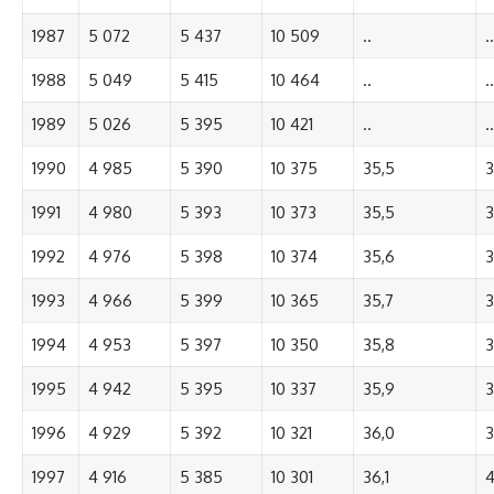
1987
5 072
5 437
10 509
..
..
1988
5 049
5 415
10 464
..
..
1989
5 026
5 395
10 421
..
..
1990
4 985
5 390
10 375
35,5
3
1991
4 980
5 393
10 373
35,5
3
1992
4 976
5 398
10 374
35,6
3
1993
4 966
5 399
10 365
35,7
3
1994
4 953
5 397
10 350
35,8
3
1995
4 942
5 395
10 337
35,9
3
1996
4 929
5 392
10 321
36,0
3
1997
4 916
5 385
10 301
36,1
4