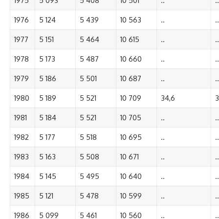
1975
5 093
5 408
10 501
..
..
1976
5 124
5 439
10 563
..
..
1977
5 151
5 464
10 615
..
..
1978
5 173
5 487
10 660
..
..
1979
5 186
5 501
10 687
..
..
1980
5 189
5 521
10 709
34,6
3
1981
5 184
5 521
10 705
..
..
1982
5 177
5 518
10 695
..
..
1983
5 163
5 508
10 671
..
..
1984
5 145
5 495
10 640
..
..
1985
5 121
5 478
10 599
..
..
1986
5 099
5 461
10 560
..
..