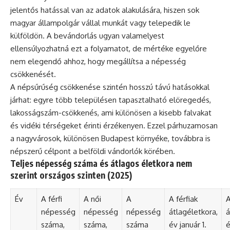
jelentős hatással van az adatok alakulására, hiszen sok
magyar állampolgár vállal munkát vagy telepedik le
külföldön. A bevándorlás ugyan valamelyest
ellensúlyozhatná ezt a folyamatot, de mértéke egyelőre
nem elegendő ahhoz, hogy megállítsa a népesség
csökkenését.
A népsűrűség csökkenése szintén hosszú távú hatásokkal
járhat: egyre több településen tapasztalható elöregedés,
lakosságszám-csökkenés, ami különösen a kisebb falvakat
és vidéki térségeket érinti érzékenyen. Ezzel párhuzamosan
a nagyvárosok, különösen Budapest környéke, továbbra is
népszerű célpont a belföldi vándorlók körében.
Teljes népesség száma és átlagos életkora nem
szerint országos szinten (2025)
Év
A férfi
A női
A
A férfiak
A
népesség
népesség
népesség
átlagéletkora,
á
száma,
száma,
száma
év január 1.
é