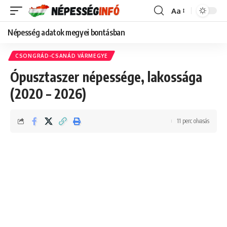
Aa
Font
Resizer
Népesség adatok megyei bontásban
CSONGRÁD-CSANÁD VÁRMEGYE
Ópusztaszer népessége, lakossága
(2020 – 2026)
11 perc olvasás