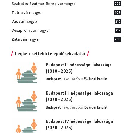
Szabolcs-Szatmár-Bereg vármegye
228
Tolna vármegye
109
Vas vármegye
216
Veszprém vármegye
217
Zala vármegye
258
Legkeresettebb települések adatai
Budapest II. népessége, lakossága
(2020 – 2026)
Budapest
Település típus:
fővárosi kerület
Budapest III. népessége, lakossága
(2020 – 2026)
Budapest
Település típus:
fővárosi kerület
Budapest IV. népessége, lakossága
(2020 – 2026)