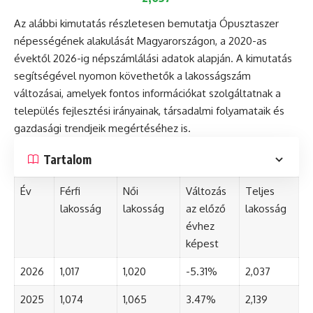
Az alábbi kimutatás részletesen bemutatja Ópusztaszer
népességének alakulását Magyarországon, a 2020-as
évektől 2026-ig népszámlálási adatok alapján. A kimutatás
segítségével nyomon követhetők a lakosságszám
változásai, amelyek fontos információkat szolgáltatnak a
település fejlesztési irányainak, társadalmi folyamataik és
gazdasági trendjeik megértéséhez is.
Tartalom
Év
Férfi
Női
Változás
Teljes
lakosság
lakosság
az előző
lakosság
évhez
képest
2026
1,017
1,020
-5.31%
2,037
2025
1,074
1,065
3.47%
2,139