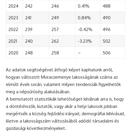
2024
242
246
0.41%
488
2023
241
249
0.84%
490
2022
239
257
-0.42%
496
2021
240
262
-3.23%
502
2020
248
258
–
506
Az adatok segítségével átfogó képet kaphatunk arról,
hogyan változott Muraszemenye lakosságának száma az
elmúlt évek során, valamint milyen tendenciák figyelhetők
meg a népsűrűség alakulásában.
A bemutatott statisztikák lehetőséget kínálnak arra is, hogy
a döntéshozók, kutatók, vagy akár a helyi lakosok jobban
megértsék a község fejlődési irányait, demográfiai kihívásait,
illetve a lakosságszám változásából adódó társadalmi és
gazdasági következményeket.