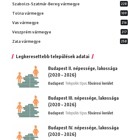
Szabolcs-Szatmár-Bereg vármegye
228
Tolna vármegye
109
Vas vármegye
216
Veszprém vármegye
217
Zala vármegye
258
Legkeresettebb települések adatai
Budapest II. népessége, lakossága
(2020 – 2026)
Budapest
Település típus:
fővárosi kerület
Budapest III. népessége, lakossága
(2020 – 2026)
Budapest
Település típus:
fővárosi kerület
Budapest IV. népessége, lakossága
(2020 – 2026)