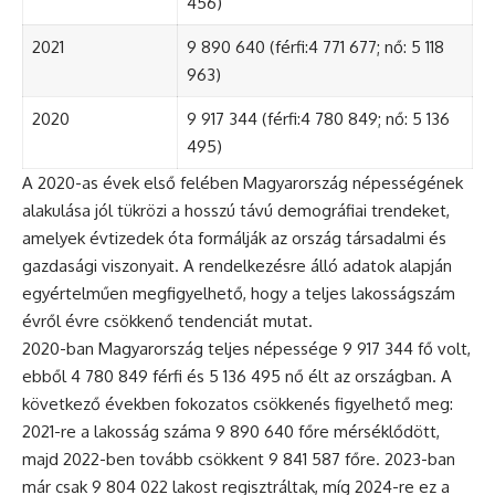
456)
2021
9 890 640 (férfi:4 771 677; nő: 5 118
963)
2020
9 917 344 (férfi:4 780 849; nő: 5 136
495)
A 2020-as évek első felében Magyarország népességének
alakulása jól tükrözi a hosszú távú demográfiai trendeket,
amelyek évtizedek óta formálják az ország társadalmi és
gazdasági viszonyait. A rendelkezésre álló adatok alapján
egyértelműen megfigyelhető, hogy a teljes lakosságszám
évről évre csökkenő tendenciát mutat.
2020-ban Magyarország teljes népessége 9 917 344 fő volt,
ebből 4 780 849 férfi és 5 136 495 nő élt az országban. A
következő években fokozatos csökkenés figyelhető meg:
2021-re a lakosság száma 9 890 640 főre mérséklődött,
majd 2022-ben tovább csökkent 9 841 587 főre. 2023-ban
már csak 9 804 022 lakost regisztráltak, míg 2024-re ez a