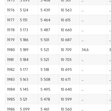
1975
5 093
5 408
10 501
..
..
1976
5 124
5 439
10 563
..
..
1977
5 151
5 464
10 615
..
..
1978
5 173
5 487
10 660
..
..
1979
5 186
5 501
10 687
..
..
1980
5 189
5 521
10 709
34,6
3
1981
5 184
5 521
10 705
..
..
1982
5 177
5 518
10 695
..
..
1983
5 163
5 508
10 671
..
..
1984
5 145
5 495
10 640
..
..
1985
5 121
5 478
10 599
..
..
1986
5 099
5 461
10 560
..
..