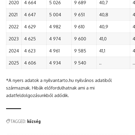
2020
4 664
5 026
9 689
40,7
4
2021
4 647
5 004
9 651
40,8
4
2022
4 629
4 982
9 610
40,9
4
2023
4 625
4 974
9 600
41,0
4
2024
4 623
4 961
9 585
41,1
4
2025
4 606
4 934
9 540
..
..
*A nyers adatok a nyilvantarto.hu nyilvános adatiból
származnak. Hibák előfordulhatnak ami a mi
adatfeldolgozásunkból adódik.
TAGGED:
község