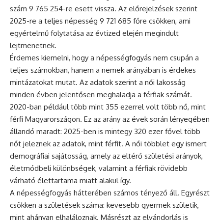
szám 9 765 254-re esett vissza. Az előrejelzések szerint
2025-re a teljes népesség 9 721 685 főre csökken, ami
egyértelmű folytatása az évtized elején megindult
lejtmenetnek.
Érdemes kiemelni, hogy a népességfogyás nem csupán a
teljes számokban, hanem a nemek arányában is érdekes
mintázatokat mutat. Az adatok szerint a női lakosság
minden évben jelentősen meghaladja a férfiak számát.
2020-ban például több mint 355 ezerrel volt több nő, mint
férfi Magyarországon. Ez az arány az évek során lényegében
állandó maradt: 2025-ben is mintegy 320 ezer fővel több
nőt jeleznek az adatok, mint férfit. A női többlet egy ismert
demográfiai sajátosság, amely az eltérő születési arányok,
életmódbeli különbségek, valamint a férfiak rövidebb
várható élettartama miatt alakul így.
A népességfogyás hátterében számos tényező áll. Egyrészt
csökken a születések száma: kevesebb gyermek születik,
mint ahányan elhaláloznak. Másrészt az elvándorlás is