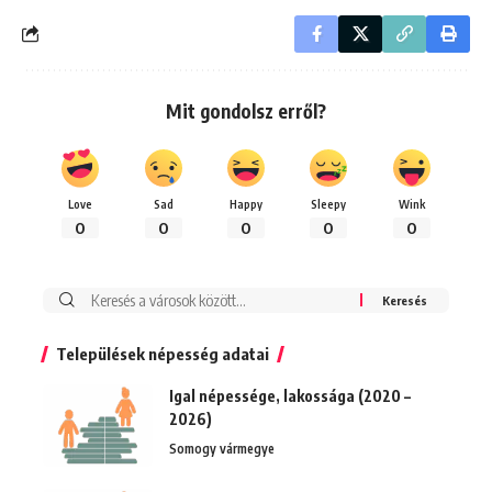
Mit gondolsz erről?
Love
Sad
Happy
Sleepy
Wink
0
0
0
0
0
Keresés:
Települések népesség adatai
Igal népessége, lakossága (2020 –
2026)
Somogy vármegye