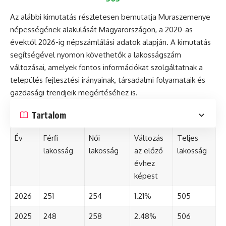
Az alábbi kimutatás részletesen bemutatja Muraszemenye
népességének alakulását Magyarországon, a 2020-as
évektől 2026-ig népszámlálási adatok alapján. A kimutatás
segítségével nyomon követhetők a lakosságszám
változásai, amelyek fontos információkat szolgáltatnak a
település fejlesztési irányainak, társadalmi folyamataik és
gazdasági trendjeik megértéséhez is.
Tartalom
Év
Férfi
Női
Változás
Teljes
lakosság
lakosság
az előző
lakosság
évhez
képest
2026
251
254
1.21%
505
2025
248
258
2.48%
506