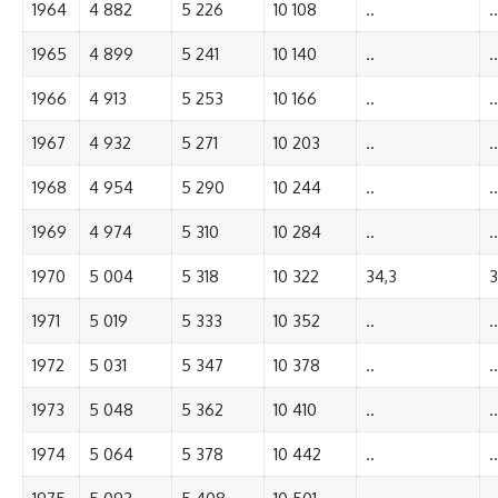
1964
4 882
5 226
10 108
..
..
1965
4 899
5 241
10 140
..
..
1966
4 913
5 253
10 166
..
..
1967
4 932
5 271
10 203
..
..
1968
4 954
5 290
10 244
..
..
1969
4 974
5 310
10 284
..
..
1970
5 004
5 318
10 322
34,3
3
1971
5 019
5 333
10 352
..
..
1972
5 031
5 347
10 378
..
..
1973
5 048
5 362
10 410
..
..
1974
5 064
5 378
10 442
..
..