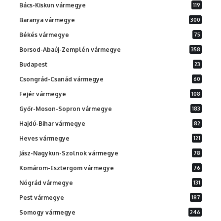
Bács-Kiskun vármegye
119
Baranya vármegye
300
Békés vármegye
75
Borsod-Abaúj-Zemplén vármegye
358
Budapest
23
Csongrád-Csanád vármegye
60
Fejér vármegye
108
Győr-Moson-Sopron vármegye
183
Hajdú-Bihar vármegye
82
Heves vármegye
121
Jász-Nagykun-Szolnok vármegye
78
Komárom-Esztergom vármegye
76
Nógrád vármegye
131
Pest vármegye
187
Somogy vármegye
246