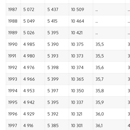
1987
5 072
5 437
10 509
..
..
1988
5 049
5 415
10 464
..
..
1989
5 026
5 395
10 421
..
..
1990
4 985
5 390
10 375
35,5
3
1991
4 980
5 393
10 373
35,5
3
1992
4 976
5 398
10 374
35,6
3
1993
4 966
5 399
10 365
35,7
3
1994
4 953
5 397
10 350
35,8
3
1995
4 942
5 395
10 337
35,9
3
1996
4 929
5 392
10 321
36,0
3
1997
4 916
5 385
10 301
36,1
4