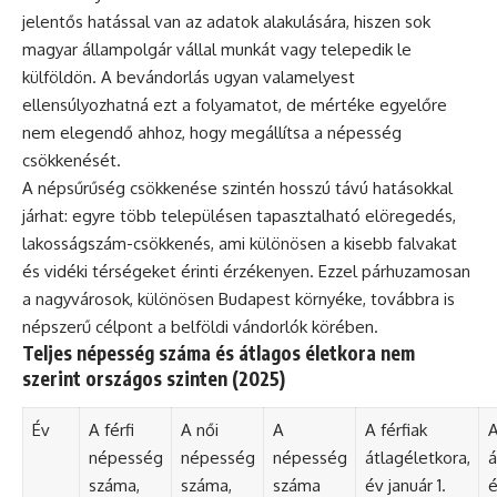
jelentős hatással van az adatok alakulására, hiszen sok
magyar állampolgár vállal munkát vagy telepedik le
külföldön. A bevándorlás ugyan valamelyest
ellensúlyozhatná ezt a folyamatot, de mértéke egyelőre
nem elegendő ahhoz, hogy megállítsa a népesség
csökkenését.
A népsűrűség csökkenése szintén hosszú távú hatásokkal
járhat: egyre több településen tapasztalható elöregedés,
lakosságszám-csökkenés, ami különösen a kisebb falvakat
és vidéki térségeket érinti érzékenyen. Ezzel párhuzamosan
a nagyvárosok, különösen Budapest környéke, továbbra is
népszerű célpont a belföldi vándorlók körében.
Teljes népesség száma és átlagos életkora nem
szerint országos szinten (2025)
Év
A férfi
A női
A
A férfiak
A
népesség
népesség
népesség
átlagéletkora,
á
száma,
száma,
száma
év január 1.
é