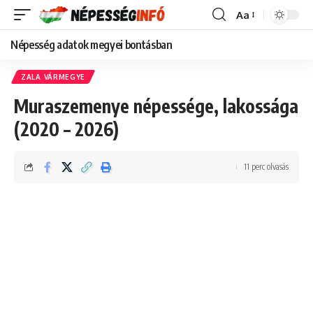
Aa
Font
Resizer
Népesség adatok megyei bontásban
ZALA VÁRMEGYE
Muraszemenye népessége, lakossága
(2020 – 2026)
11 perc olvasás