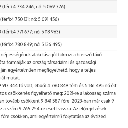
 (férfi:4 734 246; nő: 5 069 776)
(férfi:4 750 131; nő: 5 091 456)
(férfi:4 771 677; nő: 5 118 963)
(férfi:4 780 849; nő: 5 136 495)
népességének alakulása jól tükrözi a hosszú távú
ta formálják az ország társadalmi és gazdasági
apján egyértelműen megfigyelhető, hogy a teljes
iát mutat.
17 344 fő volt, ebből 4 780 849 férfi és 5 136 495 nő élt
tos csökkenés figyelhető meg: 2021-re a lakosság száma
n tovább csökkent 9 841 587 főre. 2023-ban már csak 9
z a szám 9 765 254-re esett vissza. Az előrejelzések
5 főre csökken, ami egyértelmű folytatása az évtized