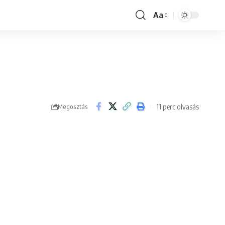
Aa
Font
Resizer
11 perc olvasás
Megosztás