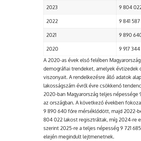
2023
9 804 022
2022
9 841 587 
2021
9 890 640 
2020
9 917 344 
A 2020-as évek első felében Magyarország 
demográfiai trendeket, amelyek évtizedek ó
viszonyait. A rendelkezésre álló adatok al
lakosságszám évről évre csökkenő tendenc
2020-ban Magyarország teljes népessége 9 9
az országban. A következő években fokoza
9 890 640 főre mérséklődött, majd 2022-be
804 022 lakost regisztráltak, míg 2024-re e
szerint 2025-re a teljes népesség 9 721 68
elején megindult lejtmenetnek.