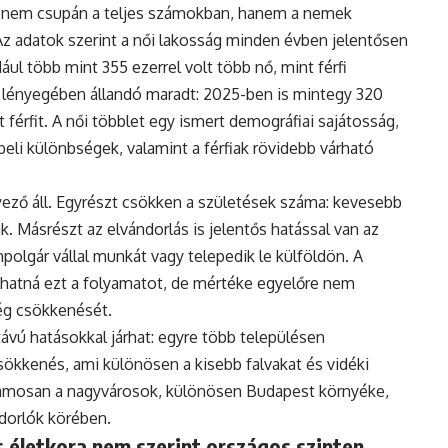
 nem csupán a teljes számokban, hanem a nemek
Az adatok szerint a női lakosság minden évben jelentősen
ul több mint 355 ezerrel volt több nő, mint férfi
 lényegében állandó maradt: 2025-ben is mintegy 320
 férfit. A női többlet egy ismert demográfiai sajátosság,
eli különbségek, valamint a férfiak rövidebb várható
ző áll. Egyrészt csökken a születések száma: kevesebb
. Másrészt az elvándorlás is jelentős hatással van az
polgár vállal munkát vagy telepedik le külföldön. A
hatná ezt a folyamatot, de mértéke egyelőre nem
ég csökkenését.
vú hatásokkal járhat: egyre több településen
ökkenés, ami különösen a kisebb falvakat és vidéki
uzamosan a nagyvárosok, különösen Budapest környéke,
ndorlók körében.
 életkora nem szerint országos szinten