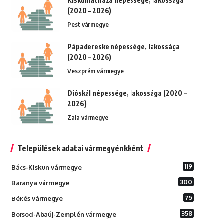
Kiskunlacháza népessége, lakossága
(2020 – 2026)
Pest vármegye
Pápadereske népessége, lakossága
(2020 – 2026)
Veszprém vármegye
Dióskál népessége, lakossága (2020 –
2026)
Zala vármegye
Települések adatai vármegyénkként
119
Bács-Kiskun vármegye
300
Baranya vármegye
75
Békés vármegye
358
Borsod-Abaúj-Zemplén vármegye