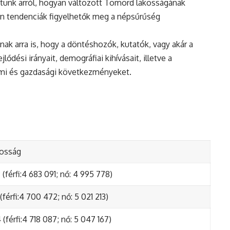
tunk arról, hogyan változott Tomord lakosságának
en tendenciák figyelhetők meg a népsűrűség
nak arra is, hogy a döntéshozók, kutatók, vagy akár a
ődési irányait, demográfiai kihívásait, illetve a
lmi és gazdasági következményeket.
kosság
(férfi:4 683 091; nő: 4 995 778)
(férfi:4 700 472; nő: 5 021 213)
(férfi:4 718 087; nő: 5 047 167)