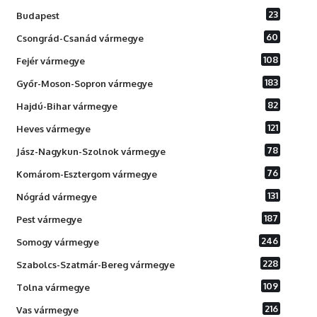
23
Budapest
60
Csongrád-Csanád vármegye
108
Fejér vármegye
183
Győr-Moson-Sopron vármegye
82
Hajdú-Bihar vármegye
121
Heves vármegye
78
Jász-Nagykun-Szolnok vármegye
76
Komárom-Esztergom vármegye
131
Nógrád vármegye
187
Pest vármegye
246
Somogy vármegye
228
Szabolcs-Szatmár-Bereg vármegye
109
Tolna vármegye
216
Vas vármegye