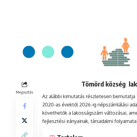
Tömörd község lako
Megosztás
Az alábbi kimutatás részletesen bemutatj
2020-as évektől 2026-ig népszámlálási ada
követhetők a lakosságszám változásai, ame
fejlesztési irányainak, társadalmi folyamat