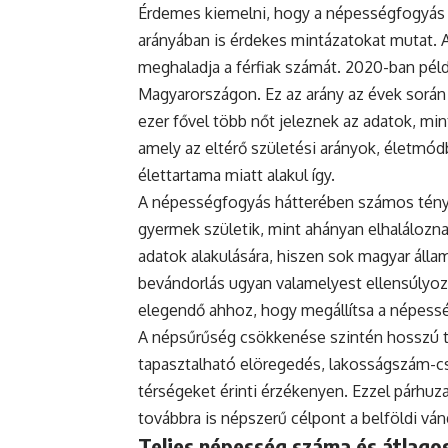
Érdemes kiemelni, hogy a népességfogyás
arányában is érdekes mintázatokat mutat. 
meghaladja a férfiak számát. 2020-ban példá
Magyarországon. Ez az arány az évek során
ezer fővel több nőt jeleznek az adatok, mint
amely az eltérő születési arányok, életmódb
élettartama miatt alakul így.
A népességfogyás hátterében számos ténye
gyermek születik, mint ahányan elhaláloznak
adatok alakulására, hiszen sok magyar állam
bevándorlás ugyan valamelyest ellensúlyoz
elegendő ahhoz, hogy megállítsa a népess
A népsűrűség csökkenése szintén hosszú tá
tapasztalható elöregedés, lakosságszám-cs
térségeket érinti érzékenyen. Ezzel párh
továbbra is népszerű célpont a belföldi vá
Teljes népesség száma és átlagos