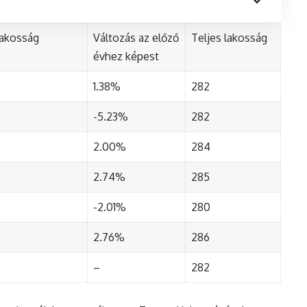
lakosság
Változás az előző
Teljes lakosság
évhez képest
1.38%
282
-5.23%
282
2.00%
284
2.74%
285
-2.01%
280
2.76%
286
–
282