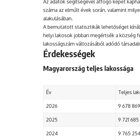
Az adatok segítségével átfogó képet kapha
száma az elmúlt évek során, valamint mily
alakulásában.
A bemutatott statisztikák lehetőséget kínál
helyi lakosok jobban megértsék a község fejl
lakosságszám változásából adódó társada
Érdekességek
Magyarország teljes lakossága
Év
Teljes la
2026
9 678 869 
2025
9 721 685 
2024
9 765 254 