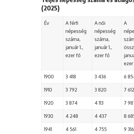
(2025)
Év
A férfi
A női
A
népesség
népesség
nép
száma,
száma,
szá
január 1.,
január 1.,
össz
ezer fő
ezer fő
januá
ezer
1900
3 418
3 436
6 85
1910
3 792
3 820
7 61
1920
3 874
4 113
7 98
1930
4 248
4 437
8 68
1941
4 561
4 755
9 316