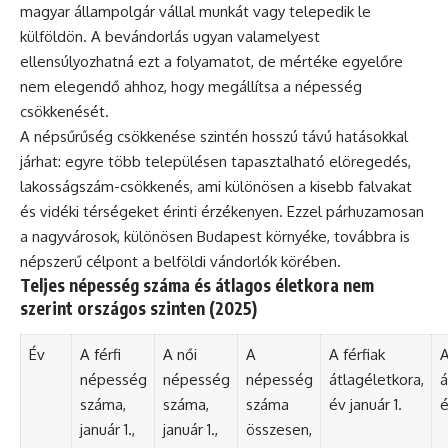
magyar állampolgár vállal munkát vagy telepedik le
külföldön. A bevándorlás ugyan valamelyest
ellensúlyozhatná ezt a folyamatot, de mértéke egyelőre
nem elegendő ahhoz, hogy megállítsa a népesség
csökkenését.
A népsűrűség csökkenése szintén hosszú távú hatásokkal
járhat: egyre több településen tapasztalható elöregedés,
lakosságszám-csökkenés, ami különösen a kisebb falvakat
és vidéki térségeket érinti érzékenyen. Ezzel párhuzamosan
a nagyvárosok, különösen Budapest környéke, továbbra is
népszerű célpont a belföldi vándorlók körében.
Teljes népesség száma és átlagos életkora nem
szerint országos szinten (2025)
Év
A férfi
A női
A
A férfiak
A
népesség
népesség
népesség
átlagéletkora,
á
száma,
száma,
száma
év január 1.
é
január 1.,
január 1.,
összesen,