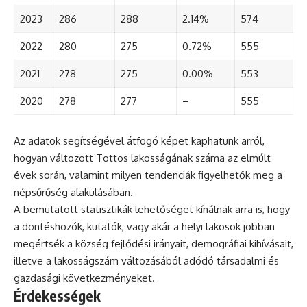
2023
286
288
2.14%
574
2022
280
275
0.72%
555
2021
278
275
0.00%
553
2020
278
277
–
555
Az adatok segítségével átfogó képet kaphatunk arról,
hogyan változott Tottos lakosságának száma az elmúlt
évek során, valamint milyen tendenciák figyelhetők meg a
népsűrűség alakulásában.
A bemutatott statisztikák lehetőséget kínálnak arra is, hogy
a döntéshozók, kutatók, vagy akár a helyi lakosok jobban
megértsék a község fejlődési irányait, demográfiai kihívásait,
illetve a lakosságszám változásából adódó társadalmi és
gazdasági következményeket.
Érdekességek