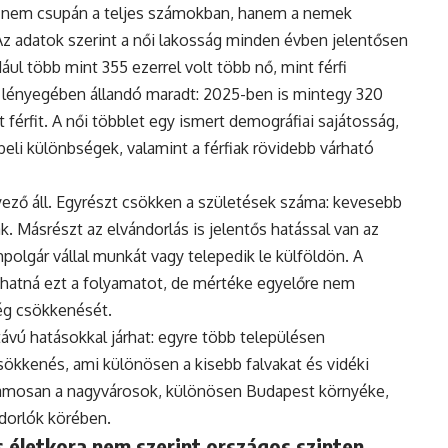
 nem csupán a teljes számokban, hanem a nemek
Az adatok szerint a női lakosság minden évben jelentősen
ul több mint 355 ezerrel volt több nő, mint férfi
 lényegében állandó maradt: 2025-ben is mintegy 320
 férfit. A női többlet egy ismert demográfiai sajátosság,
eli különbségek, valamint a férfiak rövidebb várható
ző áll. Egyrészt csökken a születések száma: kevesebb
. Másrészt az elvándorlás is jelentős hatással van az
polgár vállal munkát vagy telepedik le külföldön. A
hatná ezt a folyamatot, de mértéke egyelőre nem
ég csökkenését.
vú hatásokkal járhat: egyre több településen
ökkenés, ami különösen a kisebb falvakat és vidéki
uzamosan a nagyvárosok, különösen Budapest környéke,
ndorlók körében.
 életkora nem szerint országos szinten