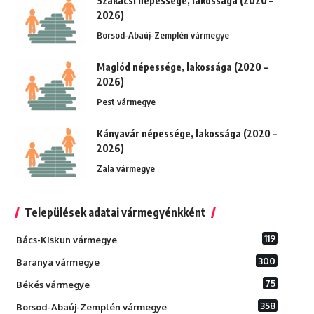
Szakácsi népessége, lakossága (2020 –
2026)
Borsod-Abaúj-Zemplén vármegye
Maglód népessége, lakossága (2020 –
2026)
Pest vármegye
Kányavár népessége, lakossága (2020 –
2026)
Zala vármegye
Települések adatai vármegyénkként
119
Bács-Kiskun vármegye
300
Baranya vármegye
75
Békés vármegye
358
Borsod-Abaúj-Zemplén vármegye