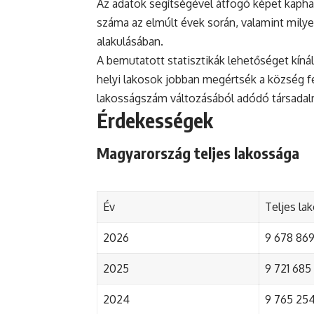
Az adatok segítségével átfogó képet kapha
száma az elmúlt évek során, valamint mily
alakulásában.
A bemutatott statisztikák lehetőséget kínál
helyi lakosok jobban megértsék a község fejl
lakosságszám változásából adódó társada
Érdekességek
Magyarország teljes lakossága
Év
Teljes la
2026
9 678 869 
2025
9 721 685 
2024
9 765 254 