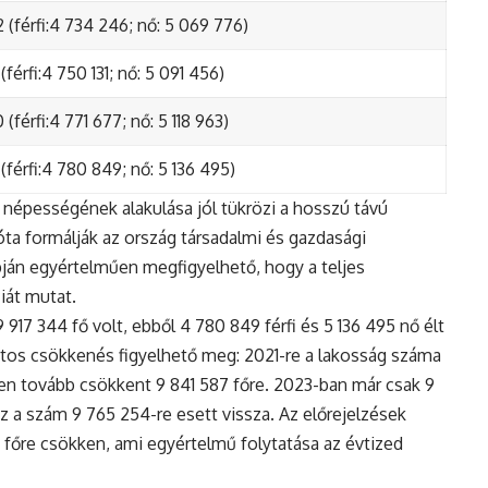
 (férfi:4 734 246; nő: 5 069 776)
(férfi:4 750 131; nő: 5 091 456)
(férfi:4 771 677; nő: 5 118 963)
(férfi:4 780 849; nő: 5 136 495)
népességének alakulása jól tükrözi a hosszú távú
ta formálják az ország társadalmi és gazdasági
apján egyértelműen megfigyelhető, hogy a teljes
iát mutat.
17 344 fő volt, ebből 4 780 849 férfi és 5 136 495 nő élt
tos csökkenés figyelhető meg: 2021-re a lakosság száma
n tovább csökkent 9 841 587 főre. 2023-ban már csak 9
z a szám 9 765 254-re esett vissza. Az előrejelzések
5 főre csökken, ami egyértelmű folytatása az évtized