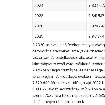
2023
9 804 022
2022
9 841 587 
2021
9 890 640 
2020
9 917 344 
A 2020-as évek első felében Magyarország 
demográfiai trendeket, amelyek évtizedek ó
viszonyait. A rendelkezésre álló adatok al
lakosságszám évről évre csökkenő tendenc
2020-ban Magyarország teljes népessége 9 9
az országban. A következő években fokoza
9 890 640 főre mérséklődött, majd 2022-be
804 022 lakost regisztráltak, míg 2024-re e
szerint 2025-re a teljes népesség 9 721 68
elején megindult lejtmenetnek.