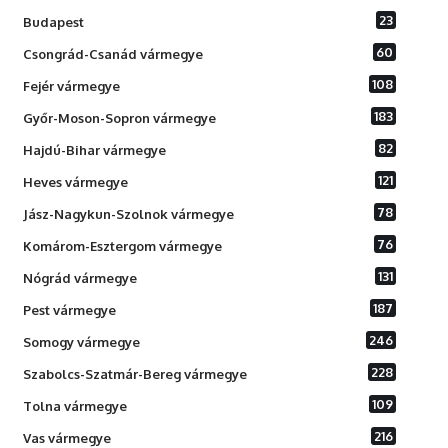
23
Budapest
60
Csongrád-Csanád vármegye
108
Fejér vármegye
183
Győr-Moson-Sopron vármegye
82
Hajdú-Bihar vármegye
121
Heves vármegye
78
Jász-Nagykun-Szolnok vármegye
76
Komárom-Esztergom vármegye
131
Nógrád vármegye
187
Pest vármegye
246
Somogy vármegye
228
Szabolcs-Szatmár-Bereg vármegye
109
Tolna vármegye
216
Vas vármegye