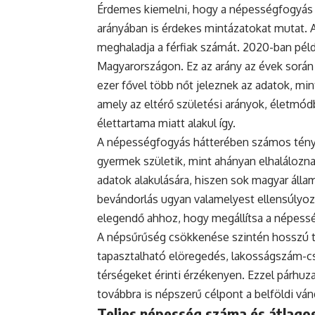
Érdemes kiemelni, hogy a népességfogyás
arányában is érdekes mintázatokat mutat. 
meghaladja a férfiak számát. 2020-ban példá
Magyarországon. Ez az arány az évek során
ezer fővel több nőt jeleznek az adatok, mint
amely az eltérő születési arányok, életmódb
élettartama miatt alakul így.
A népességfogyás hátterében számos ténye
gyermek születik, mint ahányan elhaláloznak
adatok alakulására, hiszen sok magyar állam
bevándorlás ugyan valamelyest ellensúlyoz
elegendő ahhoz, hogy megállítsa a népess
A népsűrűség csökkenése szintén hosszú tá
tapasztalható elöregedés, lakosságszám-cs
térségeket érinti érzékenyen. Ezzel párh
továbbra is népszerű célpont a belföldi vá
Teljes népesség száma és átlagos