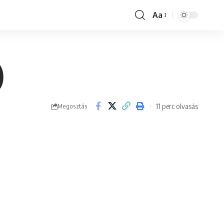
Aa
Font
Resizer
)
11 perc olvasás
Megosztás