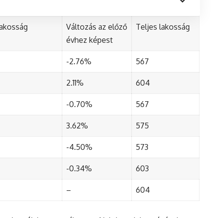
lakosság
Változás az előző
Teljes lakosság
évhez képest
-2.76%
567
2.11%
604
-0.70%
567
3.62%
575
-4.50%
573
-0.34%
603
–
604