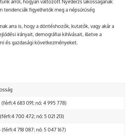
tunk arról, hogyan változott Nyirderzs lakosságának
en tendenciák figyelhetők meg a népsűrűség
nak arra is, hogy a döntéshozók, kutatók, vagy akár a
ődési irányait, demográfiai kihívásait, illetve a
lmi és gazdasági következményeket.
kosság
(férfi:4 683 091; nő: 4 995 778)
(férfi:4 700 472; nő: 5 021 213)
(férfi:4 718 087; nő: 5 047 167)