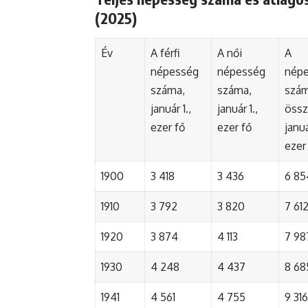
(2025)
Év
A férfi
A női
A
népesség
népesség
nép
száma,
száma,
szá
január 1.,
január 1.,
össz
ezer fő
ezer fő
januá
ezer
1900
3 418
3 436
6 85
1910
3 792
3 820
7 61
1920
3 874
4 113
7 98
1930
4 248
4 437
8 68
1941
4 561
4 755
9 316