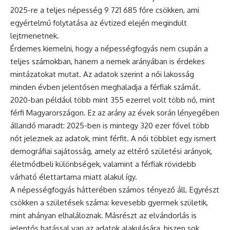
2025-re a teljes népesség 9 721 685 főre csökken, ami
egyértelmű folytatása az évtized elején megindult
lejtmenetnek.
Érdemes kiemelni, hogy a népességfogyás nem csupán a
teljes számokban, hanem a nemek arányában is érdekes
mintázatokat mutat. Az adatok szerint a női lakosság
minden évben jelentősen meghaladja a férfiak számát.
2020-ban például több mint 355 ezerrel volt több nő, mint
férfi Magyarországon. Ez az arány az évek során lényegében
állandó maradt: 2025-ben is mintegy 320 ezer fővel több
nőt jeleznek az adatok, mint férfit. A női többlet egy ismert
demográfiai sajátosság, amely az eltérő születési arányok,
életmódbeli különbségek, valamint a férfiak rövidebb
várható élettartama miatt alakul így.
A népességfogyás hátterében számos tényező áll. Egyrészt
csökken a születések száma: kevesebb gyermek születik,
mint ahányan elhaláloznak. Másrészt az elvándorlás is
jelentős hatással van az adatok alakulására, hiszen sok