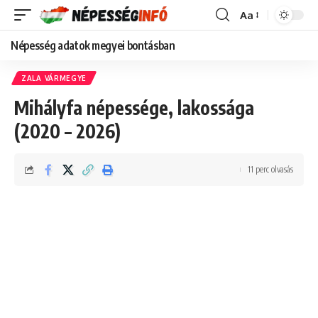
Aa
Font
Resizer
Népesség adatok megyei bontásban
ZALA VÁRMEGYE
Mihályfa népessége, lakossága
(2020 – 2026)
11 perc olvasás