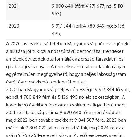
2021
9 890 640 (férfi:4 771 677; nő: 5 118
963)
2020
9 917 344 (férfi:4 780 849; nő: 5 136
495)
A 2020-as évek első felében Magyarország népességének
alakulása jól tükrözi a hosszú távú demográfiai trendeket,
amelyek évtizedek óta formálják az ország társadalmi és
gazdasági viszonyait. A rendelkezésre álló adatok alapján
egyértelműen megfigyelhető, hogy a teljes lakosságszám
évről évre csökkenő tendenciát mutat.
2020-ban Magyarország teljes népessége 9 917 344 fő volt,
ebből 4 780 849 férfi és 5 136 495 nő élt az országban. A
következő években fokozatos csökkenés figyelhető meg:
2021-re a lakosság száma 9 890 640 főre mérséklődött,
majd 2022-ben tovább csökkent 9 841 587 főre. 2023-ban
már csak 9 804 022 lakost regisztráltak, míg 2024-re ez a
szám 9 765 254-re esett vissza. Az előrejelzések szerint