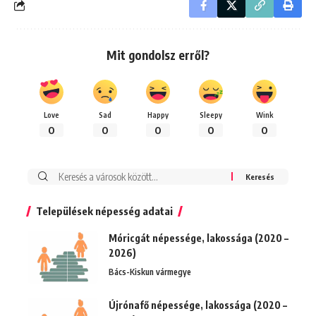
Mit gondolsz erről?
Love
Sad
Happy
Sleepy
Wink
0
0
0
0
0
Keresés:
Települések népesség adatai
Móricgát népessége, lakossága (2020 –
2026)
Bács-Kiskun vármegye
Újrónafő népessége, lakossága (2020 –