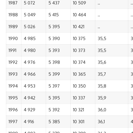
1987
5 072
5 437
10 509
..
..
1988
5 049
5 415
10 464
..
..
1989
5 026
5 395
10 421
..
..
1990
4 985
5 390
10 375
35,5
3
1991
4 980
5 393
10 373
35,5
3
1992
4 976
5 398
10 374
35,6
3
1993
4 966
5 399
10 365
35,7
3
1994
4 953
5 397
10 350
35,8
3
1995
4 942
5 395
10 337
35,9
3
1996
4 929
5 392
10 321
36,0
3
1997
4 916
5 385
10 301
36,1
4