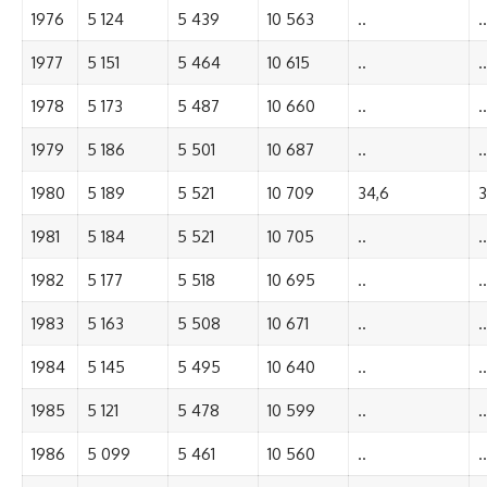
1976
5 124
5 439
10 563
..
..
1977
5 151
5 464
10 615
..
..
1978
5 173
5 487
10 660
..
..
1979
5 186
5 501
10 687
..
..
1980
5 189
5 521
10 709
34,6
3
1981
5 184
5 521
10 705
..
..
1982
5 177
5 518
10 695
..
..
1983
5 163
5 508
10 671
..
..
1984
5 145
5 495
10 640
..
..
1985
5 121
5 478
10 599
..
..
1986
5 099
5 461
10 560
..
..