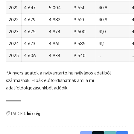
2021
4 647
5 004
9 651
40,8
4
2022
4 629
4 982
9 610
40,9
4
2023
4 625
4 974
9 600
41,0
4
2024
4 623
4 961
9 585
41,1
4
2025
4 606
4 934
9 540
..
..
*A nyers adatok a nyilvantarto.hu nyilvános adatiból
származnak. Hibák előfordulhatnak ami a mi
adatfeldolgozásunkból adódik.
TAGGED:
község