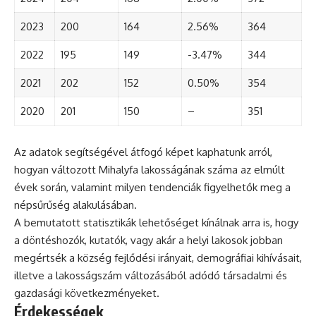
2023
200
164
2.56%
364
2022
195
149
-3.47%
344
2021
202
152
0.50%
354
2020
201
150
–
351
Az adatok segítségével átfogó képet kaphatunk arról,
hogyan változott Mihalyfa lakosságának száma az elmúlt
évek során, valamint milyen tendenciák figyelhetők meg a
népsűrűség alakulásában.
A bemutatott statisztikák lehetőséget kínálnak arra is, hogy
a döntéshozók, kutatók, vagy akár a helyi lakosok jobban
megértsék a község fejlődési irányait, demográfiai kihívásait,
illetve a lakosságszám változásából adódó társadalmi és
gazdasági következményeket.
Érdekességek