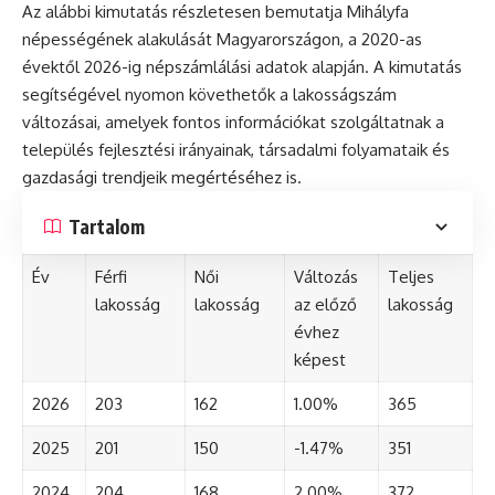
Az alábbi kimutatás részletesen bemutatja Mihályfa
népességének alakulását Magyarországon, a 2020-as
évektől 2026-ig népszámlálási adatok alapján. A kimutatás
segítségével nyomon követhetők a lakosságszám
változásai, amelyek fontos információkat szolgáltatnak a
település fejlesztési irányainak, társadalmi folyamataik és
gazdasági trendjeik megértéséhez is.
Tartalom
Év
Férfi
Női
Változás
Teljes
lakosság
lakosság
az előző
lakosság
évhez
képest
2026
203
162
1.00%
365
2025
201
150
-1.47%
351
2024
204
168
2.00%
372