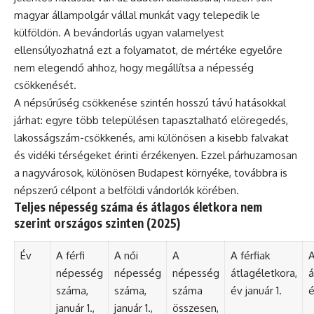
magyar állampolgár vállal munkát vagy telepedik le
külföldön. A bevándorlás ugyan valamelyest
ellensúlyozhatná ezt a folyamatot, de mértéke egyelőre
nem elegendő ahhoz, hogy megállítsa a népesség
csökkenését.
A népsűrűség csökkenése szintén hosszú távú hatásokkal
járhat: egyre több településen tapasztalható elöregedés,
lakosságszám-csökkenés, ami különösen a kisebb falvakat
és vidéki térségeket érinti érzékenyen. Ezzel párhuzamosan
a nagyvárosok, különösen Budapest környéke, továbbra is
népszerű célpont a belföldi vándorlók körében.
Teljes népesség száma és átlagos életkora nem
szerint országos szinten (2025)
Év
A férfi
A női
A
A férfiak
A
népesség
népesség
népesség
átlagéletkora,
á
száma,
száma,
száma
év január 1.
é
január 1.,
január 1.,
összesen,