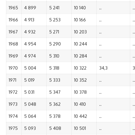
1965
4 899
5 241
10 140
..
..
1966
4 913
5 253
10 166
..
..
1967
4 932
5 271
10 203
..
..
1968
4 954
5 290
10 244
..
..
1969
4 974
5 310
10 284
..
..
1970
5 004
5 318
10 322
34,3
3
1971
5 019
5 333
10 352
..
..
1972
5 031
5 347
10 378
..
..
1973
5 048
5 362
10 410
..
..
1974
5 064
5 378
10 442
..
..
1975
5 093
5 408
10 501
..
..