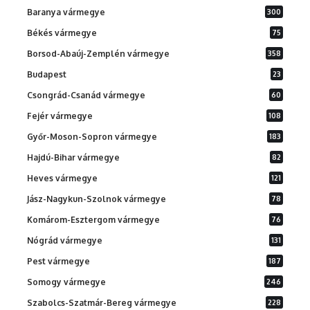
Baranya vármegye
300
Békés vármegye
75
Borsod-Abaúj-Zemplén vármegye
358
Budapest
23
Csongrád-Csanád vármegye
60
Fejér vármegye
108
Győr-Moson-Sopron vármegye
183
Hajdú-Bihar vármegye
82
Heves vármegye
121
Jász-Nagykun-Szolnok vármegye
78
Komárom-Esztergom vármegye
76
Nógrád vármegye
131
Pest vármegye
187
Somogy vármegye
246
Szabolcs-Szatmár-Bereg vármegye
228