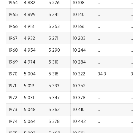
1964
4 882
5 226
10 108
..
..
1965
4 899
5 241
10 140
..
..
1966
4 913
5 253
10 166
..
..
1967
4 932
5 271
10 203
..
..
1968
4 954
5 290
10 244
..
..
1969
4 974
5 310
10 284
..
..
1970
5 004
5 318
10 322
34,3
3
1971
5 019
5 333
10 352
..
..
1972
5 031
5 347
10 378
..
..
1973
5 048
5 362
10 410
..
..
1974
5 064
5 378
10 442
..
..