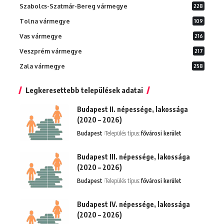
Szabolcs-Szatmár-Bereg vármegye
228
Tolna vármegye
109
Vas vármegye
216
Veszprém vármegye
217
Zala vármegye
258
Legkeresettebb települések adatai
Budapest II. népessége, lakossága
(2020 – 2026)
Budapest
Település típus:
fővárosi kerület
Budapest III. népessége, lakossága
(2020 – 2026)
Budapest
Település típus:
fővárosi kerület
Budapest IV. népessége, lakossága
(2020 – 2026)