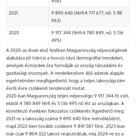
456)
2021
9 890 640 (férfi:4 771 677; nő: 5 118
963)
2020
9 917 344 (férfi:4 780 849; nő: 5 136
495)
A 2020-as évek első felében Magyarország népességének
alakulása jól tükrözi a hosszú távú demográfiai trendeket,
amelyek évtizedek óta formálják az ország társadalmi és
gazdasági viszonyait. A rendelkezésre álló adatok alapján
egyértelműen megfigyelhető, hogy a teljes lakosságszám
évről évre csökkenő tendenciát mutat.
2020-ban Magyarország teljes népessége 9 917 344 fő volt,
ebből 4 780 849 férfi és 5 136 495 nő élt az országban. A
következő években fokozatos csökkenés figyelhető meg:
2021-re a lakosság száma 9 890 640 főre mérséklődött,
majd 2022-ben tovább csökkent 9 841 587 főre. 2023-ban
már csak 9 804 022 lakost regisztráltak, míg 2024-re ez a