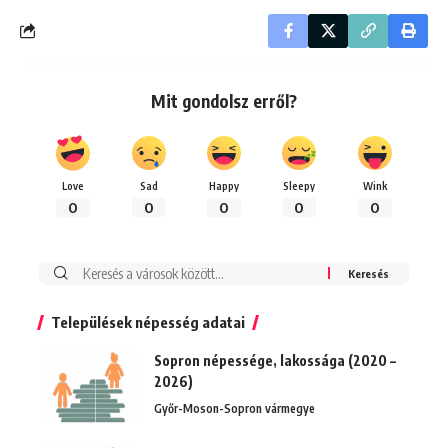
Mit gondolsz erről?
Love
Sad
Happy
Sleepy
Wink
0
0
0
0
0
Keresés:
Települések népesség adatai
Sopron népessége, lakossága (2020 –
2026)
Győr-Moson-Sopron vármegye