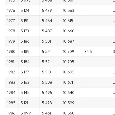
1975
5 093
5 408
10 501
..
..
1976
5 124
5 439
10 563
..
..
1977
5 151
5 464
10 615
..
..
1978
5 173
5 487
10 660
..
..
1979
5 186
5 501
10 687
..
..
1980
5 189
5 521
10 709
34,6
3
1981
5 184
5 521
10 705
..
..
1982
5 177
5 518
10 695
..
..
1983
5 163
5 508
10 671
..
..
1984
5 145
5 495
10 640
..
..
1985
5 121
5 478
10 599
..
..
1986
5 099
5 461
10 560
..
..