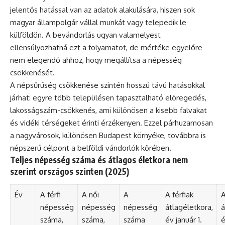
jelentős hatással van az adatok alakulására, hiszen sok
magyar állampolgár vállal munkát vagy telepedik le
külföldön. A bevándorlás ugyan valamelyest
ellensúlyozhatná ezt a folyamatot, de mértéke egyelőre
nem elegendő ahhoz, hogy megállítsa a népesség
csökkenését.
A népsűrűség csökkenése szintén hosszú távú hatásokkal
járhat: egyre több településen tapasztalható elöregedés,
lakosságszám-csökkenés, ami különösen a kisebb falvakat
és vidéki térségeket érinti érzékenyen. Ezzel párhuzamosan
a nagyvárosok, különösen Budapest környéke, továbbra is
népszerű célpont a belföldi vándorlók körében.
Teljes népesség száma és átlagos életkora nem
szerint országos szinten (2025)
Év
A férfi
A női
A
A férfiak
A
népesség
népesség
népesség
átlagéletkora,
á
száma,
száma,
száma
év január 1.
é