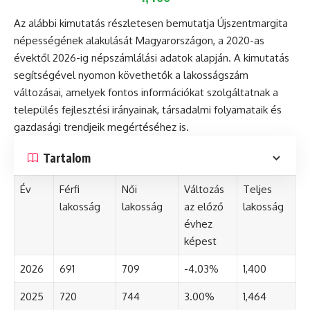
Az alábbi kimutatás részletesen bemutatja Újszentmargita
népességének alakulását Magyarországon, a 2020-as
évektől 2026-ig népszámlálási adatok alapján. A kimutatás
segítségével nyomon követhetők a lakosságszám
változásai, amelyek fontos információkat szolgáltatnak a
település fejlesztési irányainak, társadalmi folyamataik és
gazdasági trendjeik megértéséhez is.
Tartalom
Év
Férfi
Női
Változás
Teljes
lakosság
lakosság
az előző
lakosság
évhez
képest
2026
691
709
-4.03%
1,400
2025
720
744
3.00%
1,464