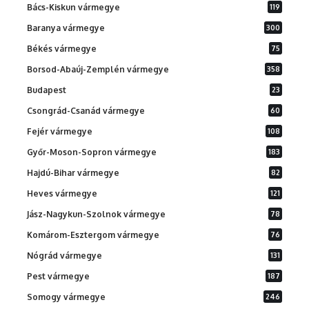
Bács-Kiskun vármegye
119
Baranya vármegye
300
Békés vármegye
75
Borsod-Abaúj-Zemplén vármegye
358
Budapest
23
Csongrád-Csanád vármegye
60
Fejér vármegye
108
Győr-Moson-Sopron vármegye
183
Hajdú-Bihar vármegye
82
Heves vármegye
121
Jász-Nagykun-Szolnok vármegye
78
Komárom-Esztergom vármegye
76
Nógrád vármegye
131
Pest vármegye
187
Somogy vármegye
246