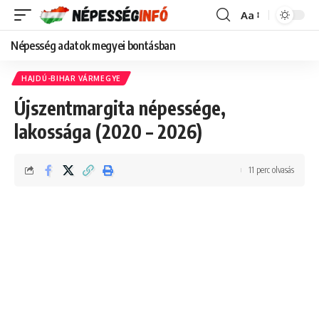
Aa
Font
Resizer
Népesség adatok megyei bontásban
HAJDÚ-BIHAR VÁRMEGYE
Újszentmargita népessége,
lakossága (2020 – 2026)
11 perc olvasás