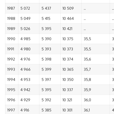
1987
5 072
5 437
10 509
..
..
1988
5 049
5 415
10 464
..
..
1989
5 026
5 395
10 421
..
..
1990
4 985
5 390
10 375
35,5
3
1991
4 980
5 393
10 373
35,5
3
1992
4 976
5 398
10 374
35,6
3
1993
4 966
5 399
10 365
35,7
3
1994
4 953
5 397
10 350
35,8
3
1995
4 942
5 395
10 337
35,9
3
1996
4 929
5 392
10 321
36,0
3
1997
4 916
5 385
10 301
36,1
4