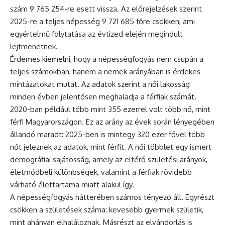
szám 9 765 254-re esett vissza. Az előrejelzések szerint
2025-re a teljes népesség 9 721 685 főre csökken, ami
egyértelmű folytatása az évtized elején megindult
lejtmenetnek.
Érdemes kiemelni, hogy a népességfogyás nem csupán a
teljes számokban, hanem a nemek arányában is érdekes
mintázatokat mutat. Az adatok szerint a női lakosság
minden évben jelentősen meghaladja a férfiak számát.
2020-ban például több mint 355 ezerrel volt több nő, mint
férfi Magyarországon. Ez az arány az évek során lényegében
állandó maradt: 2025-ben is mintegy 320 ezer fővel több
nőt jeleznek az adatok, mint férfit. A női többlet egy ismert
demográfiai sajátosság, amely az eltérő születési arányok,
életmódbeli különbségek, valamint a férfiak rövidebb
várható élettartama miatt alakul így.
A népességfogyás hátterében számos tényező áll. Egyrészt
csökken a születések száma: kevesebb gyermek születik,
mint ahányan elhaláloznak. Másrészt az elvándorlás is