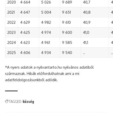
2020
4 664
5 026
9 689
40,7
4
2021
4 647
5 004
9 651
40,8
4
2022
4 629
4 982
9 610
40,9
4
2023
4 625
4 974
9 600
41,0
4
2024
4 623
4 961
9 585
41,1
4
2025
4 606
4 934
9 540
..
..
*A nyers adatok a nyilvantarto.hu nyilvános adatiból
származnak. Hibák előfordulhatnak ami a mi
adatfeldolgozásunkból adódik.
TAGGED:
község