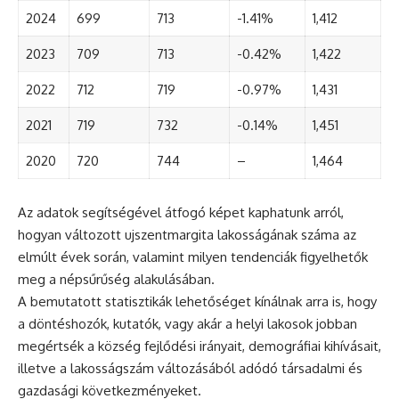
2024
699
713
-1.41%
1,412
2023
709
713
-0.42%
1,422
2022
712
719
-0.97%
1,431
2021
719
732
-0.14%
1,451
2020
720
744
–
1,464
Az adatok segítségével átfogó képet kaphatunk arról,
hogyan változott ujszentmargita lakosságának száma az
elmúlt évek során, valamint milyen tendenciák figyelhetők
meg a népsűrűség alakulásában.
A bemutatott statisztikák lehetőséget kínálnak arra is, hogy
a döntéshozók, kutatók, vagy akár a helyi lakosok jobban
megértsék a község fejlődési irányait, demográfiai kihívásait,
illetve a lakosságszám változásából adódó társadalmi és
gazdasági következményeket.