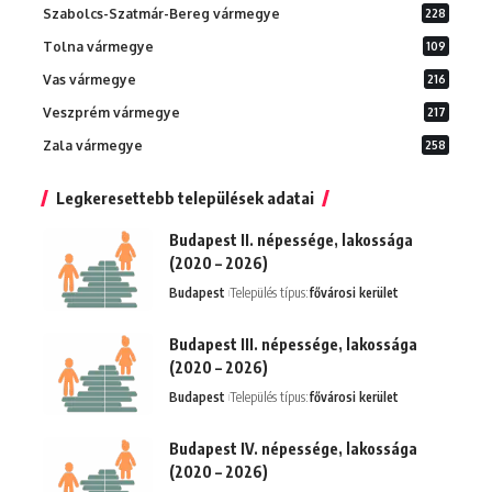
Szabolcs-Szatmár-Bereg vármegye
228
Tolna vármegye
109
Vas vármegye
216
Veszprém vármegye
217
Zala vármegye
258
Legkeresettebb települések adatai
Budapest II. népessége, lakossága
(2020 – 2026)
Budapest
Település típus:
fővárosi kerület
Budapest III. népessége, lakossága
(2020 – 2026)
Budapest
Település típus:
fővárosi kerület
Budapest IV. népessége, lakossága
(2020 – 2026)