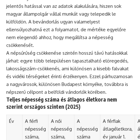
jelentős hatással van az adatok alakulására, hiszen sok
magyar állampolgár vállal munkát vagy telepedik le
külföldön. A bevándorlás ugyan valamelyest
ellensúlyozhatná ezt a folyamatot, de mértéke egyelőre
nem elegendő ahhoz, hogy megállítsa a népesség
csökkenését.
A népsűrűség csökkenése szintén hosszú távú hatásokkal
járhat: egyre több településen tapasztalható elöregedés,
lakosságszám-csökkenés, ami különösen a kisebb falvakat
és vidéki térségeket érinti érzékenyen. Ezzel párhuzamosan
a nagyvárosok, különösen Budapest környéke, továbbra is
népszerű célpont a belföldi vándorlók körében.
Teljes népesség száma és átlagos életkora nem
szerint országos szinten (2025)
Év
A férfi
A női
A
A férfiak
A
népesség
népesség
népesség
átlagéletkora,
á
száma,
száma,
száma
év január 1.
é