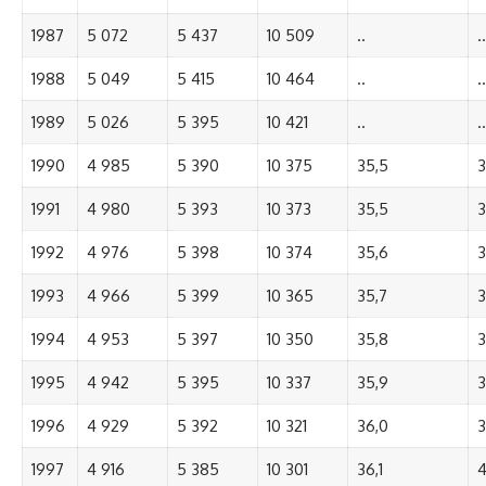
1987
5 072
5 437
10 509
..
..
1988
5 049
5 415
10 464
..
..
1989
5 026
5 395
10 421
..
..
1990
4 985
5 390
10 375
35,5
3
1991
4 980
5 393
10 373
35,5
3
1992
4 976
5 398
10 374
35,6
3
1993
4 966
5 399
10 365
35,7
3
1994
4 953
5 397
10 350
35,8
3
1995
4 942
5 395
10 337
35,9
3
1996
4 929
5 392
10 321
36,0
3
1997
4 916
5 385
10 301
36,1
4