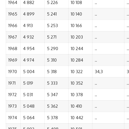
1964
4 882
5 226
10 108
..
..
1965
4 899
5 241
10 140
..
..
1966
4 913
5 253
10 166
..
..
1967
4 932
5 271
10 203
..
..
1968
4 954
5 290
10 244
..
..
1969
4 974
5 310
10 284
..
..
1970
5 004
5 318
10 322
34,3
3
1971
5 019
5 333
10 352
..
..
1972
5 031
5 347
10 378
..
..
1973
5 048
5 362
10 410
..
..
1974
5 064
5 378
10 442
..
..