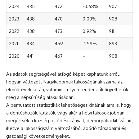
2024
435
472
-0.68%
907
2023
438
470
0.00%
908
2022
438
473
0.92%
911
2021
434
459
-1.59%
893
2020
441
467
–
908
Az adatok segítségével átfogó képet kaphatunk arról,
hogyan változott Nagykapornak lakosságának száma az
elmúlt évek során, valamint milyen tendenciák figyelhetők
meg a népsűrűség alakulásában.
A bemutatott statisztikák lehetőséget kínálnak arra is, hogy
a döntéshozók, kutatók, vagy akár a helyi lakosok jobban
megértsék a község fejlődési irányait, demográfiai kihívásait,
illetve a lakosságszám változásából adódó társadalmi és
gazdasági következményeket.