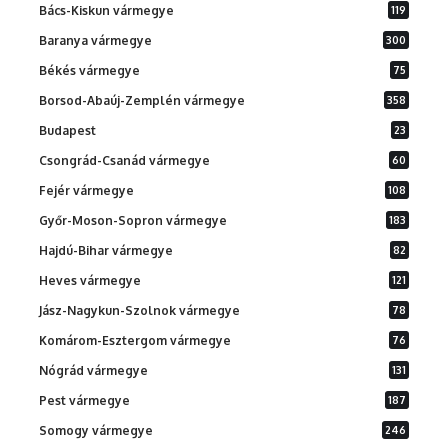
Bács-Kiskun vármegye
119
Baranya vármegye
300
Békés vármegye
75
Borsod-Abaúj-Zemplén vármegye
358
Budapest
23
Csongrád-Csanád vármegye
60
Fejér vármegye
108
Győr-Moson-Sopron vármegye
183
Hajdú-Bihar vármegye
82
Heves vármegye
121
Jász-Nagykun-Szolnok vármegye
78
Komárom-Esztergom vármegye
76
Nógrád vármegye
131
Pest vármegye
187
Somogy vármegye
246