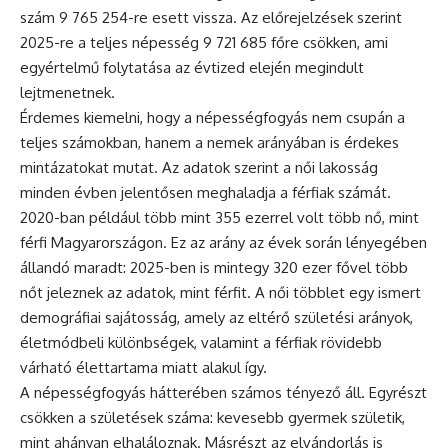
szám 9 765 254-re esett vissza. Az előrejelzések szerint
2025-re a teljes népesség 9 721 685 főre csökken, ami
egyértelmű folytatása az évtized elején megindult
lejtmenetnek.
Érdemes kiemelni, hogy a népességfogyás nem csupán a
teljes számokban, hanem a nemek arányában is érdekes
mintázatokat mutat. Az adatok szerint a női lakosság
minden évben jelentősen meghaladja a férfiak számát.
2020-ban például több mint 355 ezerrel volt több nő, mint
férfi Magyarországon. Ez az arány az évek során lényegében
állandó maradt: 2025-ben is mintegy 320 ezer fővel több
nőt jeleznek az adatok, mint férfit. A női többlet egy ismert
demográfiai sajátosság, amely az eltérő születési arányok,
életmódbeli különbségek, valamint a férfiak rövidebb
várható élettartama miatt alakul így.
A népességfogyás hátterében számos tényező áll. Egyrészt
csökken a születések száma: kevesebb gyermek születik,
mint ahányan elhaláloznak. Másrészt az elvándorlás is