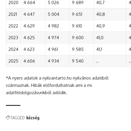
2020
4 664
5 026
9 689
40,7
4
2021
4 647
5 004
9 651
40,8
4
2022
4 629
4 982
9 610
40,9
4
2023
4 625
4 974
9 600
41,0
4
2024
4 623
4 961
9 585
41,1
4
2025
4 606
4 934
9 540
..
..
*A nyers adatok a nyilvantarto.hu nyilvános adatiból
származnak. Hibák előfordulhatnak ami a mi
adatfeldolgozásunkból adódik.
TAGGED:
község