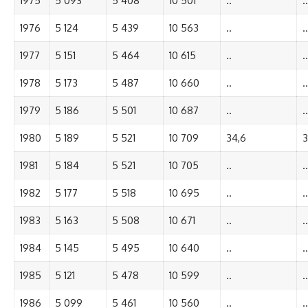
1975
5 093
5 408
10 501
..
..
1976
5 124
5 439
10 563
..
..
1977
5 151
5 464
10 615
..
..
1978
5 173
5 487
10 660
..
..
1979
5 186
5 501
10 687
..
..
1980
5 189
5 521
10 709
34,6
3
1981
5 184
5 521
10 705
..
..
1982
5 177
5 518
10 695
..
..
1983
5 163
5 508
10 671
..
..
1984
5 145
5 495
10 640
..
..
1985
5 121
5 478
10 599
..
..
1986
5 099
5 461
10 560
..
..