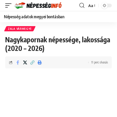
Aa
Font
Resizer
Népesség adatok megyei bontásban
ZALA VÁRMEGYE
Nagykapornak népessége, lakossága
(2020 – 2026)
11 perc olvasás