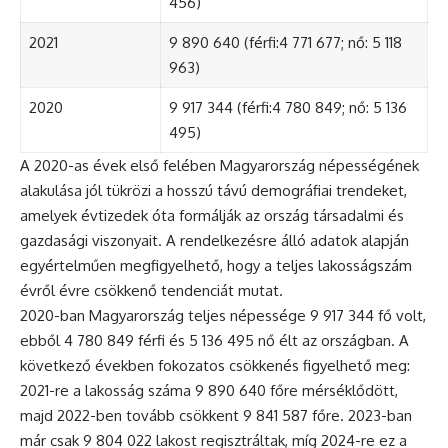
456)
2021
9 890 640 (férfi:4 771 677; nő: 5 118
963)
2020
9 917 344 (férfi:4 780 849; nő: 5 136
495)
A 2020-as évek első felében Magyarország népességének
alakulása jól tükrözi a hosszú távú demográfiai trendeket,
amelyek évtizedek óta formálják az ország társadalmi és
gazdasági viszonyait. A rendelkezésre álló adatok alapján
egyértelműen megfigyelhető, hogy a teljes lakosságszám
évről évre csökkenő tendenciát mutat.
2020-ban Magyarország teljes népessége 9 917 344 fő volt,
ebből 4 780 849 férfi és 5 136 495 nő élt az országban. A
következő években fokozatos csökkenés figyelhető meg:
2021-re a lakosság száma 9 890 640 főre mérséklődött,
majd 2022-ben tovább csökkent 9 841 587 főre. 2023-ban
már csak 9 804 022 lakost regisztráltak, míg 2024-re ez a