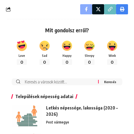
Mit gondolsz erről?
Love
Sad
Happy
Sleepy
Wink
0
0
0
0
0
Keresés:
Települések népesség adatai
Letkés népessége, lakossága (2020 –
2026)
Pest vármegye