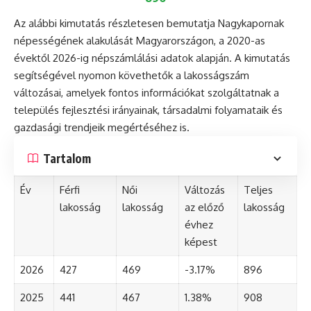
Az alábbi kimutatás részletesen bemutatja Nagykapornak
népességének alakulását Magyarországon, a 2020-as
évektől 2026-ig népszámlálási adatok alapján. A kimutatás
segítségével nyomon követhetők a lakosságszám
változásai, amelyek fontos információkat szolgáltatnak a
település fejlesztési irányainak, társadalmi folyamataik és
gazdasági trendjeik megértéséhez is.
Tartalom
Év
Férfi
Női
Változás
Teljes
lakosság
lakosság
az előző
lakosság
évhez
képest
2026
427
469
-3.17%
896
2025
441
467
1.38%
908