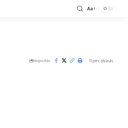
Aa
Font
Resizer
11 perc olvasás
Megosztás