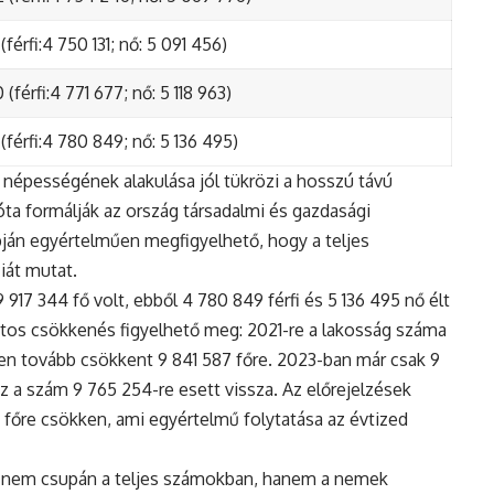
(férfi:4 750 131; nő: 5 091 456)
(férfi:4 771 677; nő: 5 118 963)
(férfi:4 780 849; nő: 5 136 495)
népességének alakulása jól tükrözi a hosszú távú
ta formálják az ország társadalmi és gazdasági
apján egyértelműen megfigyelhető, hogy a teljes
iát mutat.
17 344 fő volt, ebből 4 780 849 férfi és 5 136 495 nő élt
tos csökkenés figyelhető meg: 2021-re a lakosság száma
n tovább csökkent 9 841 587 főre. 2023-ban már csak 9
z a szám 9 765 254-re esett vissza. Az előrejelzések
5 főre csökken, ami egyértelmű folytatása az évtized
 nem csupán a teljes számokban, hanem a nemek