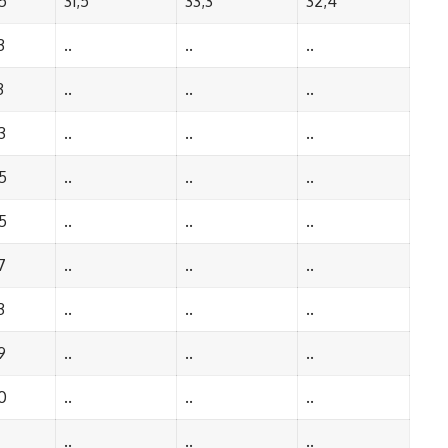
5
31,5
33,3
32,4
3
..
..
..
3
..
..
..
3
..
..
..
5
..
..
..
5
..
..
..
7
..
..
..
3
..
..
..
9
..
..
..
0
..
..
..
..
..
..