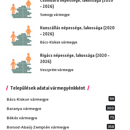
Csombárd népessége, lakossága (2020
– 2026)
Somogy vármegye
Kunszállás népessége, lakossága (2020
– 2026)
Bács-Kiskun vármegye
Rigács népessége, lakossága (2020 –
2026)
Veszprém vármegye
Települések adatai vármegyénkként
119
Bács-Kiskun vármegye
300
Baranya vármegye
75
Békés vármegye
358
Borsod-Abaúj-Zemplén vármegye