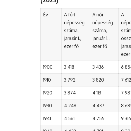
Év
A férfi
A női
A
népesség
népesség
nép
száma,
száma,
szá
január 1.,
január 1.,
össz
ezer fő
ezer fő
januá
ezer
1900
3 418
3 436
6 85
1910
3 792
3 820
7 61
1920
3 874
4 113
7 98
1930
4 248
4 437
8 68
1941
4 561
4 755
9 316