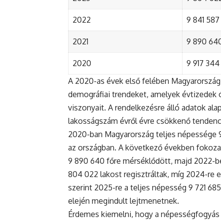
2022
9 841 587 
2021
9 890 640 
2020
9 917 344 
A 2020-as évek első felében Magyarország 
demográfiai trendeket, amelyek évtizedek ó
viszonyait. A rendelkezésre álló adatok al
lakosságszám évről évre csökkenő tendenc
2020-ban Magyarország teljes népessége 9 9
az országban. A következő években fokoza
9 890 640 főre mérséklődött, majd 2022-be
804 022 lakost regisztráltak, míg 2024-re e
szerint 2025-re a teljes népesség 9 721 68
elején megindult lejtmenetnek.
Érdemes kiemelni, hogy a népességfogyás