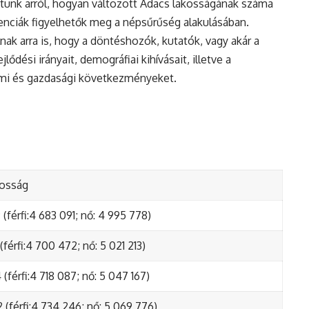
tunk arról, hogyan változott Adacs lakosságának száma
enciák figyelhetők meg a népsűrűség alakulásában.
nak arra is, hogy a döntéshozók, kutatók, vagy akár a
ődési irányait, demográfiai kihívásait, illetve a
lmi és gazdasági következményeket.
kosság
(férfi:4 683 091; nő: 4 995 778)
(férfi:4 700 472; nő: 5 021 213)
(férfi:4 718 087; nő: 5 047 167)
 (férfi:4 734 246; nő: 5 069 776)