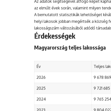
Az adatok segítségével átfogó képet kapha
az elmúlt évek során, valamint milyen tend
A bemutatott statisztikák lehetőséget kínál
helyi lakosok jobban megértsék a község fejl
lakosságszám változásából adódó társada
Érdekességek
Magyarország teljes lakossága
Év
Teljes la
2026
9 678 869 
2025
9 721 685 
2024
9 765 254 
2023
9 804 022