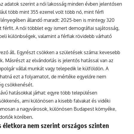
Az adatok szerint a női lakosság minden évben jelentősen
ul több mint 355 ezerrel volt több nő, mint férfi
 lényegében állandó maradt: 2025-ben is mintegy 320
 férfit. A női többlet egy ismert demográfiai sajátosság,
eli különbségek, valamint a férfiak rövidebb várható
ző áll. Egyrészt csökken a születések száma: kevesebb
. Másrészt az elvándorlás is jelentős hatással van az
polgár vállal munkát vagy telepedik le külföldön. A
hatná ezt a folyamatot, de mértéke egyelőre nem
ég csökkenését.
vú hatásokkal járhat: egyre több településen
ökkenés, ami különösen a kisebb falvakat és vidéki
uzamosan a nagyvárosok, különösen Budapest környéke,
ndorlók körében.
 életkora nem szerint országos szinten