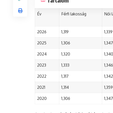
Tartalom
Év
Férfi lakosság
Női 
2026
1,319
1,339
2025
1,306
1,347
2024
1,320
1,34
2023
1,333
1,346
2022
1,317
1,342
2021
1,314
1,359
2020
1,306
1,347