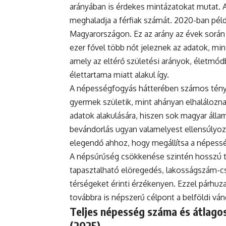
arányában is érdekes mintázatokat mutat. 
meghaladja a férfiak számát. 2020-ban példá
Magyarországon. Ez az arány az évek során
ezer fővel több nőt jeleznek az adatok, mint
amely az eltérő születési arányok, életmódb
élettartama miatt alakul így.
A népességfogyás hátterében számos ténye
gyermek születik, mint ahányan elhaláloznak
adatok alakulására, hiszen sok magyar állam
bevándorlás ugyan valamelyest ellensúlyoz
elegendő ahhoz, hogy megállítsa a népess
A népsűrűség csökkenése szintén hosszú tá
tapasztalható elöregedés, lakosságszám-cs
térségeket érinti érzékenyen. Ezzel párh
továbbra is népszerű célpont a belföldi vá
Teljes népesség száma és átlagos
(2025)