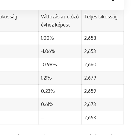
lakosság
Változás az előző
Teljes lakosság
évhez képest
1.00%
2,658
-1.06%
2,653
0
-0.98%
2,660
1.21%
2,679
0.23%
2,659
0.61%
2,673
–
2,653