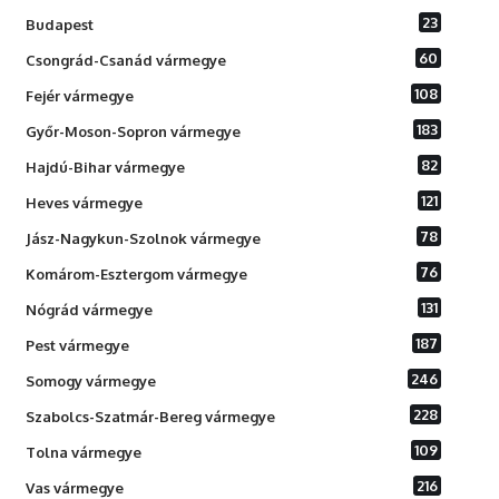
23
Budapest
60
Csongrád-Csanád vármegye
108
Fejér vármegye
183
Győr-Moson-Sopron vármegye
82
Hajdú-Bihar vármegye
121
Heves vármegye
78
Jász-Nagykun-Szolnok vármegye
76
Komárom-Esztergom vármegye
131
Nógrád vármegye
187
Pest vármegye
246
Somogy vármegye
228
Szabolcs-Szatmár-Bereg vármegye
109
Tolna vármegye
216
Vas vármegye