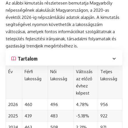
Az alábbi kimutatás részletesen bemutatja Magyarbóly
népességének alakulását Magyarországon, a 2020-as
évektől 2026-ig népszámlálási adatok alapján. A kimutatás
segítségével nyomon követhetők a lakosságszám
változásai, amelyek fontos információkat szolgáltatnak a
település fejlesztési irányainak, társadalmi folyamataik és
gazdasági trendjeik megértéséhez is.
Tartalom
Év
Férfi
Női
Változás
Teljes
lakosság
lakosság
az előző
lakosság
évhez
képest
2026
460
496
4.78%
956
2025
439
483
-5.18%
922
2024
463
508
2.21%
971