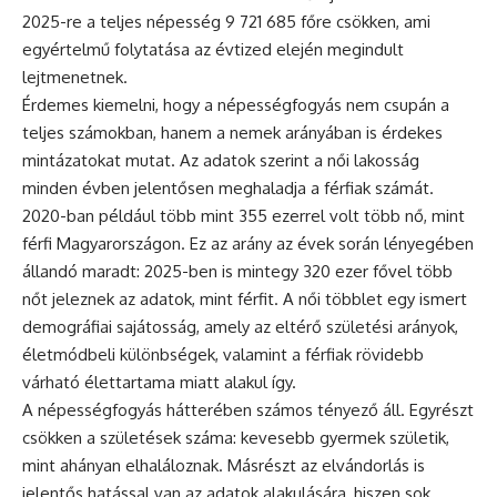
2025-re a teljes népesség 9 721 685 főre csökken, ami
egyértelmű folytatása az évtized elején megindult
lejtmenetnek.
Érdemes kiemelni, hogy a népességfogyás nem csupán a
teljes számokban, hanem a nemek arányában is érdekes
mintázatokat mutat. Az adatok szerint a női lakosság
minden évben jelentősen meghaladja a férfiak számát.
2020-ban például több mint 355 ezerrel volt több nő, mint
férfi Magyarországon. Ez az arány az évek során lényegében
állandó maradt: 2025-ben is mintegy 320 ezer fővel több
nőt jeleznek az adatok, mint férfit. A női többlet egy ismert
demográfiai sajátosság, amely az eltérő születési arányok,
életmódbeli különbségek, valamint a férfiak rövidebb
várható élettartama miatt alakul így.
A népességfogyás hátterében számos tényező áll. Egyrészt
csökken a születések száma: kevesebb gyermek születik,
mint ahányan elhaláloznak. Másrészt az elvándorlás is
jelentős hatással van az adatok alakulására, hiszen sok