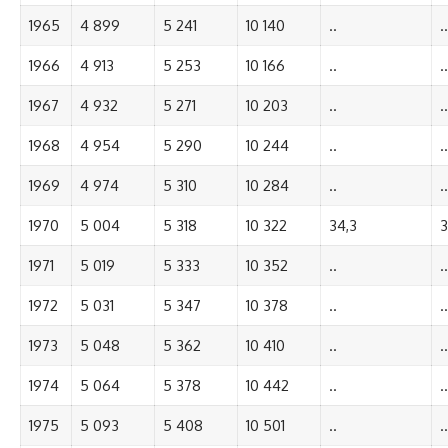
1965
4 899
5 241
10 140
..
..
1966
4 913
5 253
10 166
..
..
1967
4 932
5 271
10 203
..
..
1968
4 954
5 290
10 244
..
..
1969
4 974
5 310
10 284
..
..
1970
5 004
5 318
10 322
34,3
3
1971
5 019
5 333
10 352
..
..
1972
5 031
5 347
10 378
..
..
1973
5 048
5 362
10 410
..
..
1974
5 064
5 378
10 442
..
..
1975
5 093
5 408
10 501
..
..