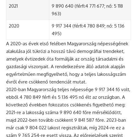
2021
9 890 640 (férfi:4 771 677; nő: 5 118
963)
2020
9 917 344 (férfi:4 780 849; nő: 5 136
495)
A 2020-as évek első felében Magyarország népességének
alakulása jól tükrözi a hosszú távú demográfiai trendeket,
amelyek évtizedek óta formálják az ország társadalmi és
gazdasági viszonyait. A rendelkezésre álló adatok alapján
egyértelműen megfigyelhető, hogy a teljes lakosságszám
évről évre csökkenő tendenciát mutat.
2020-ban Magyarország teljes népessége 9 917 344 fő volt,
ebből 4 780 849 férfi és 5 136 495 nő élt az országban. A
következő években fokozatos csökkenés figyelhető meg:
2021-re a lakosság száma 9 890 640 főre mérséklődött,
majd 2022-ben tovább csökkent 9 841 587 főre. 2023-ban
már csak 9 804 022 lakost regisztráltak, míg 2024-re ez a
szám 9 765 254-re esett vissza. Az előrejelzések szerint