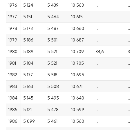
1976
5 124
5 439
10 563
..
..
1977
5 151
5 464
10 615
..
..
1978
5 173
5 487
10 660
..
..
1979
5 186
5 501
10 687
..
..
1980
5 189
5 521
10 709
34,6
3
1981
5 184
5 521
10 705
..
..
1982
5 177
5 518
10 695
..
..
1983
5 163
5 508
10 671
..
..
1984
5 145
5 495
10 640
..
..
1985
5 121
5 478
10 599
..
..
1986
5 099
5 461
10 560
..
..