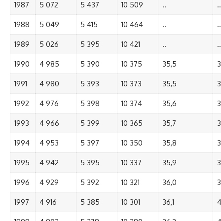
1987
5 072
5 437
10 509
..
..
1988
5 049
5 415
10 464
..
..
1989
5 026
5 395
10 421
..
..
1990
4 985
5 390
10 375
35,5
3
1991
4 980
5 393
10 373
35,5
3
1992
4 976
5 398
10 374
35,6
3
1993
4 966
5 399
10 365
35,7
3
1994
4 953
5 397
10 350
35,8
3
1995
4 942
5 395
10 337
35,9
3
1996
4 929
5 392
10 321
36,0
3
1997
4 916
5 385
10 301
36,1
4