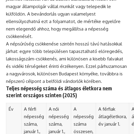
magyar állampolgár vállal munkát vagy telepedik le
külföldön. A bevándorlás ugyan valamelyest
ellensúlyozhatná ezt a folyamatot, de mértéke egyelőre
nem elegendő ahhoz, hogy megállítsa a népesség
csökkenését.
A népsűrűség csökkenése szintén hosszú távú hatásokkal
járhat: egyre több településen tapasztalható elöregedés,
lakosságszám-csökkenés, ami különösen a kisebb falvakat
és vidéki térségeket érinti érzékenyen. Ezzel párhuzamosan
a nagyvárosok, különösen Budapest környéke, továbbra is
népszerű célpont a belföldi vándorlók körében.
Teljes népesség száma és átlagos életkora nem
szerint országos szinten (2025)
Év
A férfi
A női
A
A férfiak
A
népesség
népesség
népesség
átlagéletkora,
á
száma,
száma,
száma
év január 1.
é
január 1.,
január 1.,
összesen,