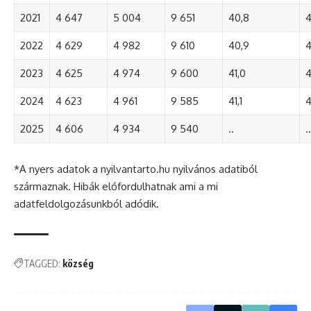
2021
4 647
5 004
9 651
40,8
4
2022
4 629
4 982
9 610
40,9
4
2023
4 625
4 974
9 600
41,0
4
2024
4 623
4 961
9 585
41,1
4
2025
4 606
4 934
9 540
..
..
*A nyers adatok a nyilvantarto.hu nyilvános adatiból
származnak. Hibák előfordulhatnak ami a mi
adatfeldolgozásunkból adódik.
TAGGED:
község