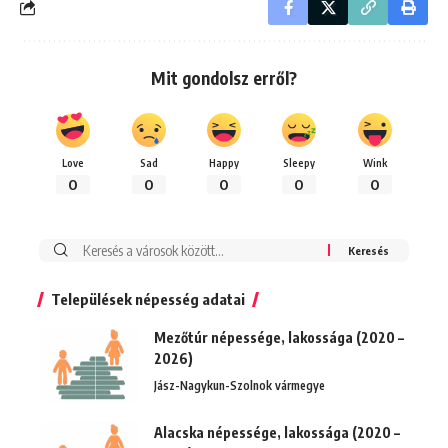
Mit gondolsz erről?
Love
Sad
Happy
Sleepy
Wink
0
0
0
0
0
Keresés:
Települések népesség adatai
Mezőtúr népessége, lakossága (2020 –
2026)
Jász-Nagykun-Szolnok vármegye
Alacska népessége, lakossága (2020 –