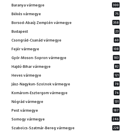
Baranya vármegye
300
Békés vármegye
75
Borsod-Abaúj-Zemplén vármegye
358
Budapest
23
Csongrád-Csanád vármegye
60
Fejér vármegye
108
Győr-Moson-Sopron vármegye
183
Hajdú-Bihar vármegye
82
Heves vármegye
121
Jász-Nagykun-Szolnok vármegye
78
Komárom-Esztergom vármegye
76
Nógrád vármegye
131
Pest vármegye
187
Somogy vármegye
246
Szabolcs-Szatmár-Bereg vármegye
228