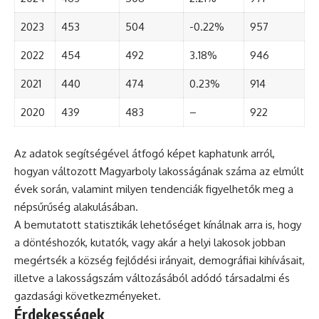
2023
453
504
-0.22%
957
2022
454
492
3.18%
946
2021
440
474
0.23%
914
2020
439
483
–
922
Az adatok segítségével átfogó képet kaphatunk arról,
hogyan változott Magyarboly lakosságának száma az elmúlt
évek során, valamint milyen tendenciák figyelhetők meg a
népsűrűség alakulásában.
A bemutatott statisztikák lehetőséget kínálnak arra is, hogy
a döntéshozók, kutatók, vagy akár a helyi lakosok jobban
megértsék a község fejlődési irányait, demográfiai kihívásait,
illetve a lakosságszám változásából adódó társadalmi és
gazdasági következményeket.
Érdekességek