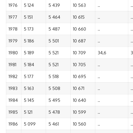
1976
5 124
5 439
10 563
..
..
1977
5 151
5 464
10 615
..
..
1978
5 173
5 487
10 660
..
..
1979
5 186
5 501
10 687
..
..
1980
5 189
5 521
10 709
34,6
3
1981
5 184
5 521
10 705
..
..
1982
5 177
5 518
10 695
..
..
1983
5 163
5 508
10 671
..
..
1984
5 145
5 495
10 640
..
..
1985
5 121
5 478
10 599
..
..
1986
5 099
5 461
10 560
..
..