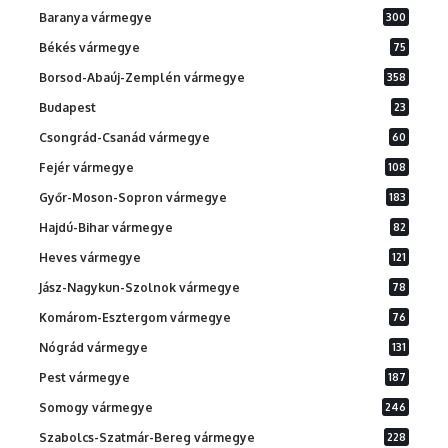
Baranya vármegye
300
Békés vármegye
75
Borsod-Abaúj-Zemplén vármegye
358
Budapest
23
Csongrád-Csanád vármegye
60
Fejér vármegye
108
Győr-Moson-Sopron vármegye
183
Hajdú-Bihar vármegye
82
Heves vármegye
121
Jász-Nagykun-Szolnok vármegye
78
Komárom-Esztergom vármegye
76
Nógrád vármegye
131
Pest vármegye
187
Somogy vármegye
246
Szabolcs-Szatmár-Bereg vármegye
228