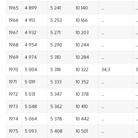
1965
4 899
5 241
10 140
..
..
1966
4 913
5 253
10 166
..
..
1967
4 932
5 271
10 203
..
..
1968
4 954
5 290
10 244
..
..
1969
4 974
5 310
10 284
..
..
1970
5 004
5 318
10 322
34,3
3
1971
5 019
5 333
10 352
..
..
1972
5 031
5 347
10 378
..
..
1973
5 048
5 362
10 410
..
..
1974
5 064
5 378
10 442
..
..
1975
5 093
5 408
10 501
..
..