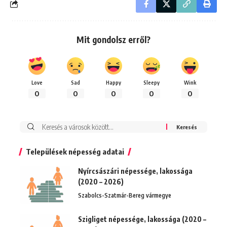
Mit gondolsz erről?
Love
Sad
Happy
Sleepy
Wink
0
0
0
0
0
Keresés:
Települések népesség adatai
Nyírcsászári népessége, lakossága
(2020 – 2026)
Szabolcs-Szatmár-Bereg vármegye
Szigliget népessége, lakossága (2020 –