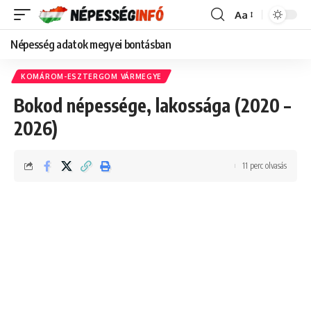
Aa
Font
Resizer
Népesség adatok megyei bontásban
KOMÁROM-ESZTERGOM VÁRMEGYE
Bokod népessége, lakossága (2020 –
2026)
11 perc olvasás