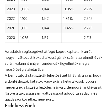
2023
1,085
1,144
-1.36%
2,229
2022
1,100
1,142
1.76%
2,242
2021
1,081
1,144
0.46%
2,225
2020
1,076
1,137
–
2,213
Az adatok segítségével átfogó képet kaphatunk arról,
hogyan változott Bokod lakosságának száma az elmúlt évek
során, valamint milyen tendenciák figyelhetők meg a
népsűrűség alakulásában.
A bemutatott statisztikák lehetőséget kínálnak arra is, hogy
a döntéshozók, kutatók, vagy akár a helyi lakosok jobban
megértsék a község fejlődési irányait, demográfiai kihívásait,
illetve a lakosságszám változásából adódó társadalmi és
gazdasági következményeket.
Érdekességek