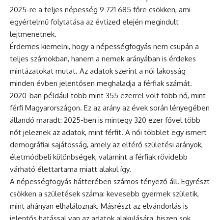
2025-re a teljes népesség 9 721 685 főre csökken, ami
egyértelmű folytatása az évtized elején megindult
lejtmenetnek.
Érdemes kiemelni, hogy a népességfogyás nem csupán a
teljes számokban, hanem a nemek arányában is érdekes
mintázatokat mutat. Az adatok szerint a női lakosság
minden évben jelentősen meghaladja a férfiak számát.
2020-ban például több mint 355 ezerrel volt több nő, mint
férfi Magyarországon. Ez az arány az évek során lényegében
állandó maradt: 2025-ben is mintegy 320 ezer fővel több
nőt jeleznek az adatok, mint férfit. A női többlet egy ismert
demográfiai sajátosság, amely az eltérő születési arányok,
életmódbeli különbségek, valamint a férfiak rövidebb
várható élettartama miatt alakul így.
A népességfogyás hátterében számos tényező áll. Egyrészt
csökken a születések száma: kevesebb gyermek születik,
mint ahányan elhaláloznak. Másrészt az elvándorlás is
jelentős hatással van az adatok alakulására, hiszen sok