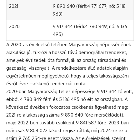
2021
9 890 640 (férfi:4 771 677; nő: 5 118
963)
2020
9 917 344 (férfi:4 780 849; nő: 5 136
495)
A 2020-as évek első felében Magyarország népességének
alakulása jól tükrözi a hosszú távú demográfiai trendeket,
amelyek évtizedek óta formálják az ország társadalmi és
gazdasági viszonyait. A rendelkezésre álló adatok alapján
egyértelműen megfigyelhető, hogy a teljes lakosságszám
évről évre csökkenő tendenciát mutat.
2020-ban Magyarország teljes népessége 9 917 344 fő volt,
ebből 4 780 849 férfi és 5 136 495 nő élt az országban. A
következő években fokozatos csökkenés figyelhető meg:
2021-re a lakosság száma 9 890 640 főre mérséklődött,
majd 2022-ben tovább csökkent 9 841 587 főre. 2023-ban
már csak 9 804 022 lakost regisztráltak, míg 2024-re ez a
szám 9 765 254-re esett vissza. Az előrejelzések szerint