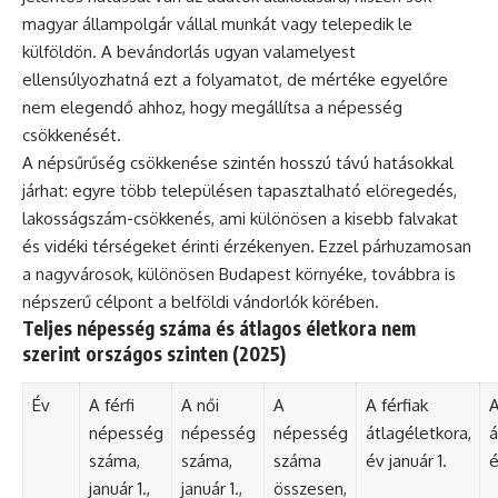
magyar állampolgár vállal munkát vagy telepedik le
külföldön. A bevándorlás ugyan valamelyest
ellensúlyozhatná ezt a folyamatot, de mértéke egyelőre
nem elegendő ahhoz, hogy megállítsa a népesség
csökkenését.
A népsűrűség csökkenése szintén hosszú távú hatásokkal
járhat: egyre több településen tapasztalható elöregedés,
lakosságszám-csökkenés, ami különösen a kisebb falvakat
és vidéki térségeket érinti érzékenyen. Ezzel párhuzamosan
a nagyvárosok, különösen Budapest környéke, továbbra is
népszerű célpont a belföldi vándorlók körében.
Teljes népesség száma és átlagos életkora nem
szerint országos szinten (2025)
Év
A férfi
A női
A
A férfiak
A
népesség
népesség
népesség
átlagéletkora,
á
száma,
száma,
száma
év január 1.
é
január 1.,
január 1.,
összesen,