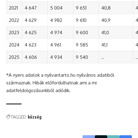
2021
4 647
5 004
9 651
40,8
4
2022
4 629
4 982
9 610
40,9
4
2023
4 625
4 974
9 600
41,0
4
2024
4 623
4 961
9 585
41,1
4
2025
4 606
4 934
9 540
..
..
*A nyers adatok a nyilvantarto.hu nyilvános adatiból
származnak. Hibák előfordulhatnak ami a mi
adatfeldolgozásunkból adódik.
TAGGED:
község