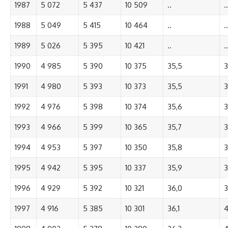
1987
5 072
5 437
10 509
..
..
1988
5 049
5 415
10 464
..
..
1989
5 026
5 395
10 421
..
..
1990
4 985
5 390
10 375
35,5
3
1991
4 980
5 393
10 373
35,5
3
1992
4 976
5 398
10 374
35,6
3
1993
4 966
5 399
10 365
35,7
3
1994
4 953
5 397
10 350
35,8
3
1995
4 942
5 395
10 337
35,9
3
1996
4 929
5 392
10 321
36,0
3
1997
4 916
5 385
10 301
36,1
4