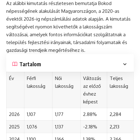
Az alábbi kimutatás részletesen bemutatja Bokod
népességének alakulását Magyarországon, a 2020-as
évektől 2026-ig népszámlálási adatok alapján. A kimutatás
segítségével nyomon követhetők a lakosságszám
változásai, amelyek fontos információkat szolgáltatnak a
település fejlesztési irányainak, társadalmi folyamataik és
gazdasági trendjeik megértéséhez is.
Tartalom
Év
Férfi
Női
Változás
Teljes
lakosság
lakosság
az előző
lakosság
évhez
képest
2026
1,107
1,177
2.88%
2,284
2025
1,076
1,137
-2.18%
2,213
2024
1,100
1,166
1.38%
2,266