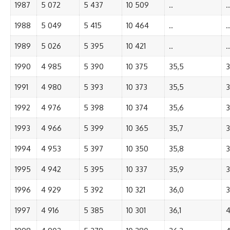
1987
5 072
5 437
10 509
..
..
1988
5 049
5 415
10 464
..
..
1989
5 026
5 395
10 421
..
..
1990
4 985
5 390
10 375
35,5
3
1991
4 980
5 393
10 373
35,5
3
1992
4 976
5 398
10 374
35,6
3
1993
4 966
5 399
10 365
35,7
3
1994
4 953
5 397
10 350
35,8
3
1995
4 942
5 395
10 337
35,9
3
1996
4 929
5 392
10 321
36,0
3
1997
4 916
5 385
10 301
36,1
4