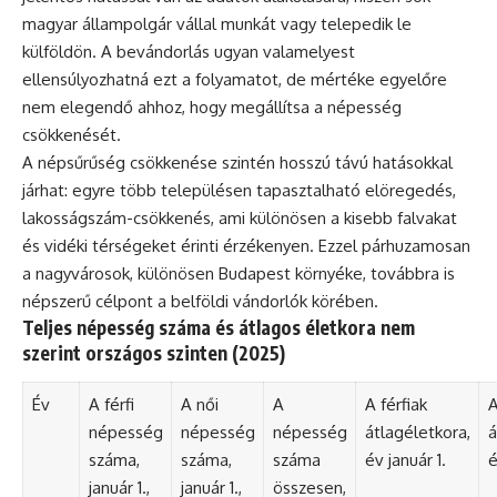
magyar állampolgár vállal munkát vagy telepedik le
külföldön. A bevándorlás ugyan valamelyest
ellensúlyozhatná ezt a folyamatot, de mértéke egyelőre
nem elegendő ahhoz, hogy megállítsa a népesség
csökkenését.
A népsűrűség csökkenése szintén hosszú távú hatásokkal
járhat: egyre több településen tapasztalható elöregedés,
lakosságszám-csökkenés, ami különösen a kisebb falvakat
és vidéki térségeket érinti érzékenyen. Ezzel párhuzamosan
a nagyvárosok, különösen Budapest környéke, továbbra is
népszerű célpont a belföldi vándorlók körében.
Teljes népesség száma és átlagos életkora nem
szerint országos szinten (2025)
Év
A férfi
A női
A
A férfiak
A
népesség
népesség
népesség
átlagéletkora,
á
száma,
száma,
száma
év január 1.
é
január 1.,
január 1.,
összesen,