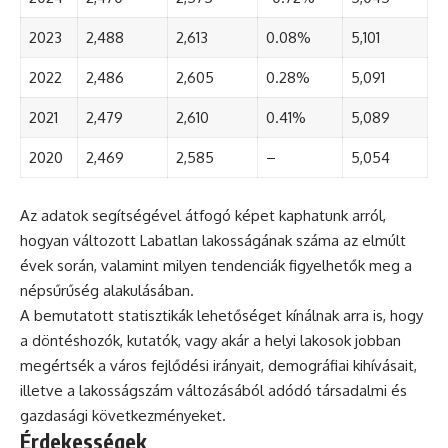
2023
2,488
2,613
0.08%
5,101
2022
2,486
2,605
0.28%
5,091
2021
2,479
2,610
0.41%
5,089
2020
2,469
2,585
–
5,054
Az adatok segítségével átfogó képet kaphatunk arról,
hogyan változott Labatlan lakosságának száma az elmúlt
évek során, valamint milyen tendenciák figyelhetők meg a
népsűrűség alakulásában.
A bemutatott statisztikák lehetőséget kínálnak arra is, hogy
a döntéshozók, kutatók, vagy akár a helyi lakosok jobban
megértsék a város fejlődési irányait, demográfiai kihívásait,
illetve a lakosságszám változásából adódó társadalmi és
gazdasági következményeket.
Érdekességek