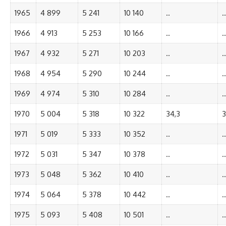
1965
4 899
5 241
10 140
..
..
1966
4 913
5 253
10 166
..
..
1967
4 932
5 271
10 203
..
..
1968
4 954
5 290
10 244
..
..
1969
4 974
5 310
10 284
..
..
1970
5 004
5 318
10 322
34,3
3
1971
5 019
5 333
10 352
..
..
1972
5 031
5 347
10 378
..
..
1973
5 048
5 362
10 410
..
..
1974
5 064
5 378
10 442
..
..
1975
5 093
5 408
10 501
..
..