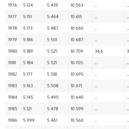
1976
5 124
5 439
10 563
..
..
1977
5 151
5 464
10 615
..
..
1978
5 173
5 487
10 660
..
..
1979
5 186
5 501
10 687
..
..
1980
5 189
5 521
10 709
34,6
3
1981
5 184
5 521
10 705
..
..
1982
5 177
5 518
10 695
..
..
1983
5 163
5 508
10 671
..
..
1984
5 145
5 495
10 640
..
..
1985
5 121
5 478
10 599
..
..
1986
5 099
5 461
10 560
..
..