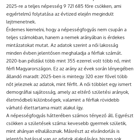
2025-re a teljes népesség 9 721 685 főre csökken, ami
egyértelmű folytatása az évtized elején megindult
lejtmenetnek.
Érdemes kiemelni, hogy a népességfogyás nem csupán a
teljes számokban, hanem a nemek arányában is érdekes
mintázatokat mutat. Az adatok szerint a női lakosság
minden évben jelentősen meghaladja a férfiak számát.
2020-ban például több mint 355 ezerrel volt több nő, mint
férfi Magyarországon. Ez az arány az évek során lényegében
állandó maradt: 2025-ben is mintegy 320 ezer fővel több
nőt jeleznek az adatok, mint férfit. A női többlet egy ismert
demográfiai sajátosság, amely az eltérő születési arányok,
életmódbeli különbségek, valamint a férfiak rövidebb
várható élettartama miatt alakul így.
A népességfogyás hátterében számos tényező áll. Egyrészt
csökken a születések száma: kevesebb gyermek születik,
mint ahányan elhaláloznak. Másrészt az elvándorlás is
jelentős hatással van az adatok alakulására, hiszen sok