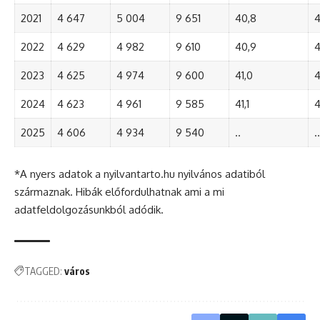
2021
4 647
5 004
9 651
40,8
4
2022
4 629
4 982
9 610
40,9
4
2023
4 625
4 974
9 600
41,0
4
2024
4 623
4 961
9 585
41,1
4
2025
4 606
4 934
9 540
..
..
*A nyers adatok a nyilvantarto.hu nyilvános adatiból
származnak. Hibák előfordulhatnak ami a mi
adatfeldolgozásunkból adódik.
TAGGED:
város