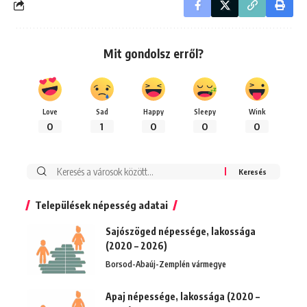
Mit gondolsz erről?
Love
Sad
Happy
Sleepy
Wink
0
1
0
0
0
Keresés:
Települések népesség adatai
Sajószöged népessége, lakossága
(2020 – 2026)
Borsod-Abaúj-Zemplén vármegye
Apaj népessége, lakossága (2020 –