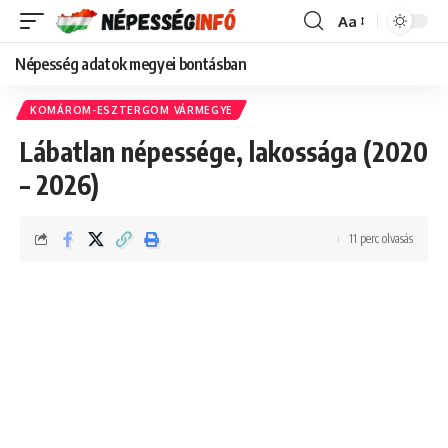
Aa
Font
Resizer
Népesség adatok megyei bontásban
KOMÁROM-ESZTERGOM VÁRMEGYE
Lábatlan népessége, lakossága (2020
– 2026)
11 perc olvasás