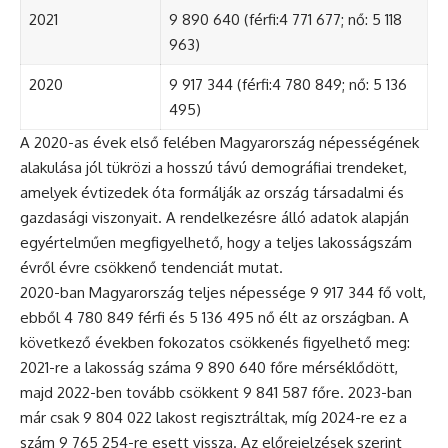
2021
9 890 640 (férfi:4 771 677; nő: 5 118
963)
2020
9 917 344 (férfi:4 780 849; nő: 5 136
495)
A 2020-as évek első felében Magyarország népességének
alakulása jól tükrözi a hosszú távú demográfiai trendeket,
amelyek évtizedek óta formálják az ország társadalmi és
gazdasági viszonyait. A rendelkezésre álló adatok alapján
egyértelműen megfigyelhető, hogy a teljes lakosságszám
évről évre csökkenő tendenciát mutat.
2020-ban Magyarország teljes népessége 9 917 344 fő volt,
ebből 4 780 849 férfi és 5 136 495 nő élt az országban. A
következő években fokozatos csökkenés figyelhető meg:
2021-re a lakosság száma 9 890 640 főre mérséklődött,
majd 2022-ben tovább csökkent 9 841 587 főre. 2023-ban
már csak 9 804 022 lakost regisztráltak, míg 2024-re ez a
szám 9 765 254-re esett vissza. Az előrejelzések szerint