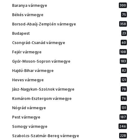
Baranya vármegye
300
Békés vármegye
75
Borsod-Abaúj-Zemplén vármegye
358
Budapest
23
Csongrád-Csanád vármegye
60
Fejér vármegye
108
Győr-Moson-Sopron vármegye
183
Hajdú-Bihar vármegye
82
Heves vármegye
121
Jász-Nagykun-Szolnok vármegye
78
Komárom-Esztergom vármegye
76
Nógrád vármegye
131
Pest vármegye
187
Somogy vármegye
246
Szabolcs-Szatmár-Bereg vármegye
228