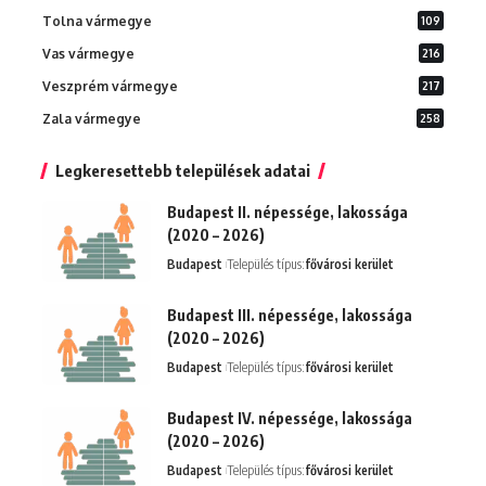
Tolna vármegye
109
Vas vármegye
216
Veszprém vármegye
217
Zala vármegye
258
Legkeresettebb települések adatai
Budapest II. népessége, lakossága
(2020 – 2026)
Budapest
Település típus:
fővárosi kerület
Budapest III. népessége, lakossága
(2020 – 2026)
Budapest
Település típus:
fővárosi kerület
Budapest IV. népessége, lakossága
(2020 – 2026)
Budapest
Település típus:
fővárosi kerület