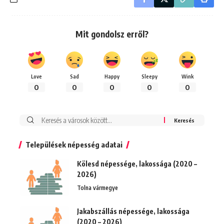
Mit gondolsz erről?
Love
Sad
Happy
Sleepy
Wink
0
0
0
0
0
Keresés:
Települések népesség adatai
Kölesd népessége, lakossága (2020 –
2026)
Tolna vármegye
Jakabszállás népessége, lakossága
(2020 – 2026)