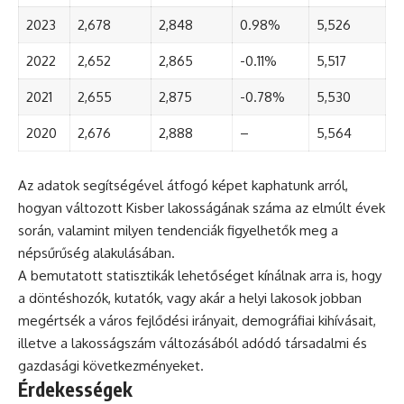
2023
2,678
2,848
0.98%
5,526
2022
2,652
2,865
-0.11%
5,517
2021
2,655
2,875
-0.78%
5,530
2020
2,676
2,888
–
5,564
Az adatok segítségével átfogó képet kaphatunk arról,
hogyan változott Kisber lakosságának száma az elmúlt évek
során, valamint milyen tendenciák figyelhetők meg a
népsűrűség alakulásában.
A bemutatott statisztikák lehetőséget kínálnak arra is, hogy
a döntéshozók, kutatók, vagy akár a helyi lakosok jobban
megértsék a város fejlődési irányait, demográfiai kihívásait,
illetve a lakosságszám változásából adódó társadalmi és
gazdasági következményeket.
Érdekességek