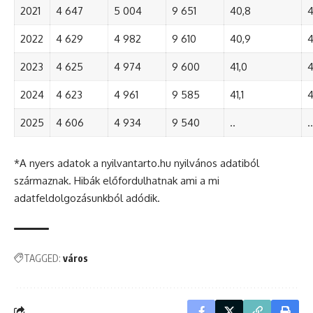
2021
4 647
5 004
9 651
40,8
4
2022
4 629
4 982
9 610
40,9
4
2023
4 625
4 974
9 600
41,0
4
2024
4 623
4 961
9 585
41,1
4
2025
4 606
4 934
9 540
..
..
*A nyers adatok a nyilvantarto.hu nyilvános adatiból
származnak. Hibák előfordulhatnak ami a mi
adatfeldolgozásunkból adódik.
TAGGED:
város