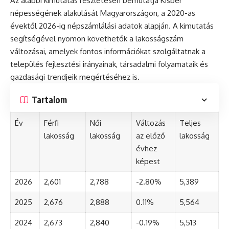
Az alábbi kimutatás részletesen bemutatja Kisbér
népességének alakulását Magyarországon, a 2020-as
évektől 2026-ig népszámlálási adatok alapján. A kimutatás
segítségével nyomon követhetők a lakosságszám
változásai, amelyek fontos információkat szolgáltatnak a
település fejlesztési irányainak, társadalmi folyamataik és
gazdasági trendjeik megértéséhez is.
Tartalom
Év
Férfi
Női
Változás
Teljes
lakosság
lakosság
az előző
lakosság
évhez
képest
2026
2,601
2,788
-2.80%
5,389
2025
2,676
2,888
0.11%
5,564
2024
2,673
2,840
-0.19%
5,513