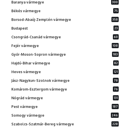
Baranya vármegye
300
Békés vármegye
75
Borsod-Abaúj-Zemplén vármegye
358
Budapest
23
Csongrád-Csanád vármegye
60
Fejér vármegye
108
Győr-Moson-Sopron vármegye
183
Hajdú-Bihar vármegye
82
Heves vármegye
121
Jász-Nagykun-Szolnok vármegye
78
Komárom-Esztergom vármegye
76
Nógrád vármegye
131
Pest vármegye
187
Somogy vármegye
246
Szabolcs-Szatmár-Bereg vármegye
228