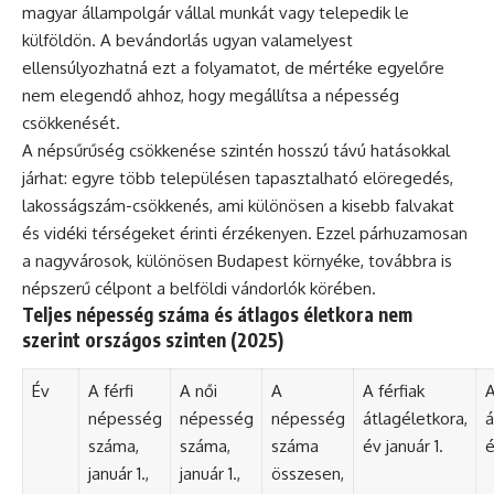
magyar állampolgár vállal munkát vagy telepedik le
külföldön. A bevándorlás ugyan valamelyest
ellensúlyozhatná ezt a folyamatot, de mértéke egyelőre
nem elegendő ahhoz, hogy megállítsa a népesség
csökkenését.
A népsűrűség csökkenése szintén hosszú távú hatásokkal
járhat: egyre több településen tapasztalható elöregedés,
lakosságszám-csökkenés, ami különösen a kisebb falvakat
és vidéki térségeket érinti érzékenyen. Ezzel párhuzamosan
a nagyvárosok, különösen Budapest környéke, továbbra is
népszerű célpont a belföldi vándorlók körében.
Teljes népesség száma és átlagos életkora nem
szerint országos szinten (2025)
Év
A férfi
A női
A
A férfiak
A
népesség
népesség
népesség
átlagéletkora,
á
száma,
száma,
száma
év január 1.
é
január 1.,
január 1.,
összesen,