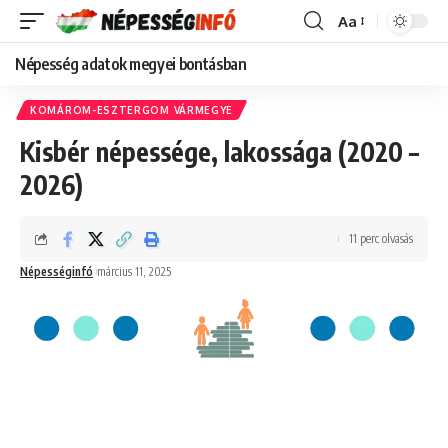
Aa
Font
Resizer
Népesség adatok megyei bontásban
KOMÁROM-ESZTERGOM VÁRMEGYE
Kisbér népessége, lakossága (2020 –
2026)
11 perc olvasás
Népességinfó
március 11, 2025