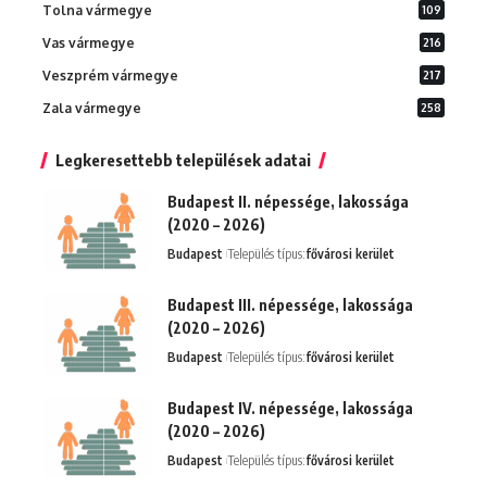
Tolna vármegye
109
Vas vármegye
216
Veszprém vármegye
217
Zala vármegye
258
Legkeresettebb települések adatai
Budapest II. népessége, lakossága
(2020 – 2026)
Budapest
Település típus:
fővárosi kerület
Budapest III. népessége, lakossága
(2020 – 2026)
Budapest
Település típus:
fővárosi kerület
Budapest IV. népessége, lakossága
(2020 – 2026)
Budapest
Település típus:
fővárosi kerület