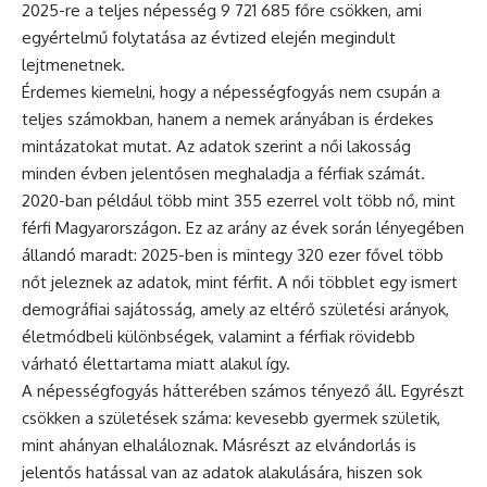
2025-re a teljes népesség 9 721 685 főre csökken, ami
egyértelmű folytatása az évtized elején megindult
lejtmenetnek.
Érdemes kiemelni, hogy a népességfogyás nem csupán a
teljes számokban, hanem a nemek arányában is érdekes
mintázatokat mutat. Az adatok szerint a női lakosság
minden évben jelentősen meghaladja a férfiak számát.
2020-ban például több mint 355 ezerrel volt több nő, mint
férfi Magyarországon. Ez az arány az évek során lényegében
állandó maradt: 2025-ben is mintegy 320 ezer fővel több
nőt jeleznek az adatok, mint férfit. A női többlet egy ismert
demográfiai sajátosság, amely az eltérő születési arányok,
életmódbeli különbségek, valamint a férfiak rövidebb
várható élettartama miatt alakul így.
A népességfogyás hátterében számos tényező áll. Egyrészt
csökken a születések száma: kevesebb gyermek születik,
mint ahányan elhaláloznak. Másrészt az elvándorlás is
jelentős hatással van az adatok alakulására, hiszen sok