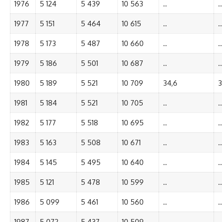
1976
5 124
5 439
10 563
..
..
1977
5 151
5 464
10 615
..
..
1978
5 173
5 487
10 660
..
..
1979
5 186
5 501
10 687
..
..
1980
5 189
5 521
10 709
34,6
3
1981
5 184
5 521
10 705
..
..
1982
5 177
5 518
10 695
..
..
1983
5 163
5 508
10 671
..
..
1984
5 145
5 495
10 640
..
..
1985
5 121
5 478
10 599
..
..
1986
5 099
5 461
10 560
..
..
1987
5 072
5 437
10 509
..
..