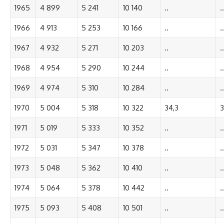
1965
4 899
5 241
10 140
..
..
1966
4 913
5 253
10 166
..
..
1967
4 932
5 271
10 203
..
..
1968
4 954
5 290
10 244
..
..
1969
4 974
5 310
10 284
..
..
1970
5 004
5 318
10 322
34,3
3
1971
5 019
5 333
10 352
..
..
1972
5 031
5 347
10 378
..
..
1973
5 048
5 362
10 410
..
..
1974
5 064
5 378
10 442
..
..
1975
5 093
5 408
10 501
..
..