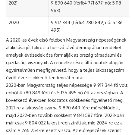
2021
9 890 640 (férfi:4 771 677; nő: 5 118
963)
2020
9 917 344 (férfi:4 780 849; nő: 5 136
495)
A 2020-as évek első felében Magyarország népességének
alakulása jól tükrözi a hosszú távú demográfiai trendeket,
amelyek évtizedek óta formálják az ország társadalmi és
gazdasági viszonyait. A rendelkezésre álló adatok alapján
egyértelműen megfigyelhető, hogy a teljes lakosságszám
évről évre csökkenő tendenciát mutat.
2020-ban Magyarország teljes népessége 9 917 344 fő volt,
ebből 4 780 849 férfi és 5 136 495 nő élt az országban. A
következő években fokozatos csökkenés figyelhető meg:
2021-re a lakosság száma 9 890 640 főre mérséklődött,
majd 2022-ben tovább csökkent 9 841 587 főre. 2023-ban
már csak 9 804 022 lakost regisztráltak, míg 2024-re ez a
szám 9 765 254-re esett vissza. Az előrejelzések szerint