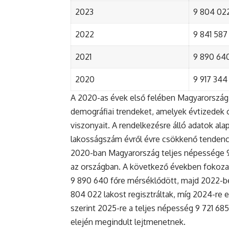
2023
9 804 022
2022
9 841 587 
2021
9 890 640 
2020
9 917 344 
A 2020-as évek első felében Magyarország 
demográfiai trendeket, amelyek évtizedek ó
viszonyait. A rendelkezésre álló adatok al
lakosságszám évről évre csökkenő tendenc
2020-ban Magyarország teljes népessége 9 9
az országban. A következő években fokoza
9 890 640 főre mérséklődött, majd 2022-be
804 022 lakost regisztráltak, míg 2024-re e
szerint 2025-re a teljes népesség 9 721 68
elején megindult lejtmenetnek.