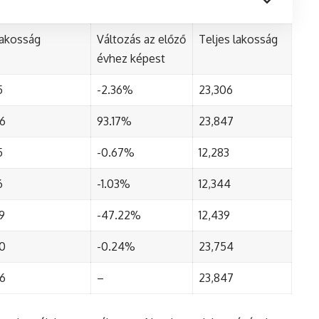
lakosság
Változás az előző
Teljes lakosság
évhez képest
5
-2.36%
23,306
96
93.17%
23,847
5
-0.67%
12,283
6
-1.03%
12,344
9
-47.22%
12,439
30
-0.24%
23,754
96
–
23,847