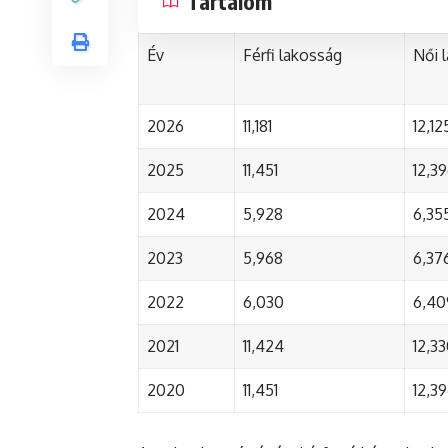
Tartalom
Év
Férfi lakosság
Női 
2026
11,181
12,12
2025
11,451
12,3
2024
5,928
6,35
2023
5,968
6,37
2022
6,030
6,40
2021
11,424
12,3
2020
11,451
12,3