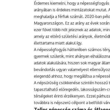
Érdemes kiemelni, hogy a népességfogyás
arányában is érdekes mintázatokat mutat. 
meghaladja a férfiak számát. 2020-ban példá
Magyarországon. Ez az arány az évek során
ezer fővel több nőt jeleznek az adatok, mint
amely az eltérő születési arányok, életmódb
élettartama miatt alakul így.
A népességfogyás hátterében számos ténye
gyermek születik, mint ahányan elhaláloznak
adatok alakulására, hiszen sok magyar állam
bevándorlás ugyan valamelyest ellensúlyoz
elegendő ahhoz, hogy megállítsa a népess
A népsűrűség csökkenése szintén hosszú tá
tapasztalható elöregedés, lakosságszám-cs
térségeket érinti érzékenyen. Ezzel párh
továbbra is népszerű célpont a belföldi vá
Teljes népesség száma és átlagos