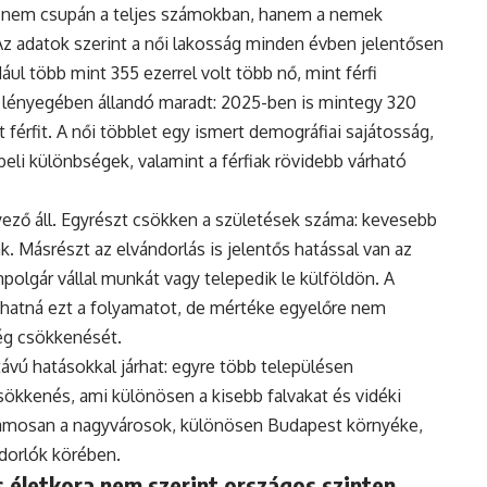
 nem csupán a teljes számokban, hanem a nemek
Az adatok szerint a női lakosság minden évben jelentősen
ul több mint 355 ezerrel volt több nő, mint férfi
 lényegében állandó maradt: 2025-ben is mintegy 320
 férfit. A női többlet egy ismert demográfiai sajátosság,
eli különbségek, valamint a férfiak rövidebb várható
ző áll. Egyrészt csökken a születések száma: kevesebb
. Másrészt az elvándorlás is jelentős hatással van az
polgár vállal munkát vagy telepedik le külföldön. A
hatná ezt a folyamatot, de mértéke egyelőre nem
ég csökkenését.
vú hatásokkal járhat: egyre több településen
ökkenés, ami különösen a kisebb falvakat és vidéki
uzamosan a nagyvárosok, különösen Budapest környéke,
ndorlók körében.
 életkora nem szerint országos szinten