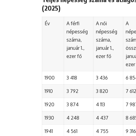
(2025)
Év
A férfi
A női
A
népesség
népesség
nép
száma,
száma,
szá
január 1.,
január 1.,
össz
ezer fő
ezer fő
januá
ezer
1900
3 418
3 436
6 85
1910
3 792
3 820
7 61
1920
3 874
4 113
7 98
1930
4 248
4 437
8 68
1941
4 561
4 755
9 316