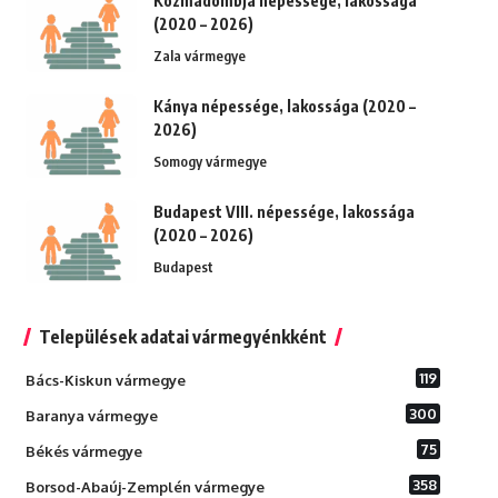
Kozmadombja népessége, lakossága
(2020 – 2026)
Zala vármegye
Kánya népessége, lakossága (2020 –
2026)
Somogy vármegye
Budapest VIII. népessége, lakossága
(2020 – 2026)
Budapest
Települések adatai vármegyénkként
119
Bács-Kiskun vármegye
300
Baranya vármegye
75
Békés vármegye
358
Borsod-Abaúj-Zemplén vármegye