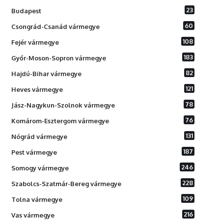
23
Budapest
60
Csongrád-Csanád vármegye
108
Fejér vármegye
183
Győr-Moson-Sopron vármegye
82
Hajdú-Bihar vármegye
121
Heves vármegye
78
Jász-Nagykun-Szolnok vármegye
76
Komárom-Esztergom vármegye
131
Nógrád vármegye
187
Pest vármegye
246
Somogy vármegye
228
Szabolcs-Szatmár-Bereg vármegye
109
Tolna vármegye
216
Vas vármegye