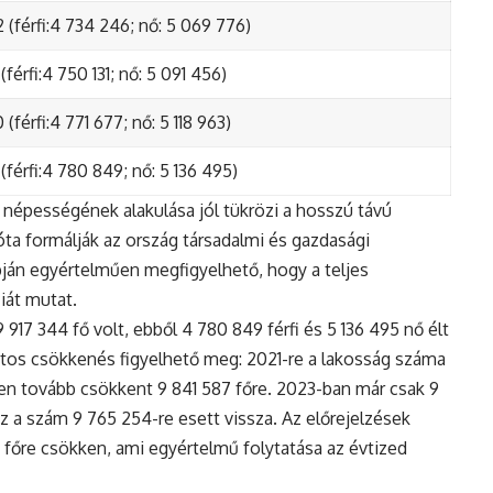
 (férfi:4 734 246; nő: 5 069 776)
(férfi:4 750 131; nő: 5 091 456)
(férfi:4 771 677; nő: 5 118 963)
(férfi:4 780 849; nő: 5 136 495)
népességének alakulása jól tükrözi a hosszú távú
ta formálják az ország társadalmi és gazdasági
apján egyértelműen megfigyelhető, hogy a teljes
iát mutat.
17 344 fő volt, ebből 4 780 849 férfi és 5 136 495 nő élt
tos csökkenés figyelhető meg: 2021-re a lakosság száma
n tovább csökkent 9 841 587 főre. 2023-ban már csak 9
z a szám 9 765 254-re esett vissza. Az előrejelzések
5 főre csökken, ami egyértelmű folytatása az évtized