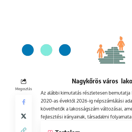
Nagykőrös város lako
Megosztás
Az alábbi kimutatás részletesen bemutatj
2020-as évektől 2026-ig népszámlálási ada
követhetők a lakosságszám változásai, ame
fejlesztési irányainak, társadalmi folyamat