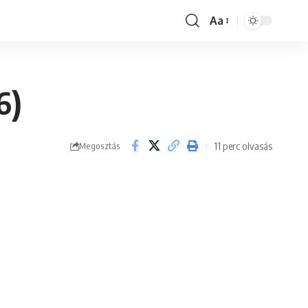
Aa
Font
Resizer
6)
11 perc olvasás
Megosztás