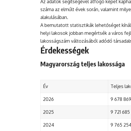
Az adatok segítségével átfogó képet kapha
száma az elmúlt évek során, valamint mily
alakulásában.
A bemutatott statisztikák lehetőséget kínál
helyi lakosok jobban megértsék a város fejlőd
lakosságszám változásából adódó társada
Érdekességek
Magyarország teljes lakossága
Év
Teljes la
2026
9 678 869 
2025
9 721 685 
2024
9 765 254 