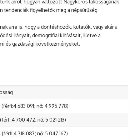
tunk arról, hogyan változott Nagykoros lakosságának
en tendenciák figyelhetők meg a népsűrűség
nak arra is, hogy a döntéshozók, kutatók, vagy akár a
ési irányait, demográfiai kihívásait, illetve a
lmi és gazdasági következményeket.
kosság
(férfi:4 683 091; nő: 4 995 778)
(férfi:4 700 472; nő: 5 021 213)
(férfi:4 718 087; nő: 5 047 167)