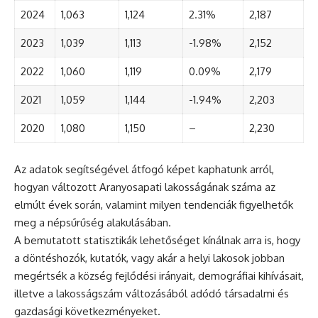
2024
1,063
1,124
2.31%
2,187
2023
1,039
1,113
-1.98%
2,152
2022
1,060
1,119
0.09%
2,179
2021
1,059
1,144
-1.94%
2,203
2020
1,080
1,150
–
2,230
Az adatok segítségével átfogó képet kaphatunk arról,
hogyan változott Aranyosapati lakosságának száma az
elmúlt évek során, valamint milyen tendenciák figyelhetők
meg a népsűrűség alakulásában.
A bemutatott statisztikák lehetőséget kínálnak arra is, hogy
a döntéshozók, kutatók, vagy akár a helyi lakosok jobban
megértsék a község fejlődési irányait, demográfiai kihívásait,
illetve a lakosságszám változásából adódó társadalmi és
gazdasági következményeket.