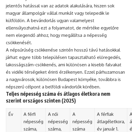
jelentős hatással van az adatok alakulására, hiszen sok
magyar állampolgár vállal munkát vagy telepedik le
külföldön. A bevándorlás ugyan valamelyest
ellensúlyozhatná ezt a folyamatot, de mértéke egyelőre
nem elegendő ahhoz, hogy megállítsa a népesség
csökkenését.
A népsűrűség csökkenése szintén hosszú távú hatásokkal
járhat: egyre több településen tapasztalható elöregedés,
lakosságszám-csökkenés, ami különösen a kisebb falvakat
és vidéki térségeket érinti érzékenyen. Ezzel párhuzamosan
a nagyvárosok, különösen Budapest környéke, továbbra is
népszerű célpont a belföldi vándorlók körében.
Teljes népesség száma és átlagos életkora nem
szerint országos szinten (2025)
Év
A férfi
A női
A
A férfiak
A
népesség
népesség
népesség
átlagéletkora,
á
száma,
száma,
száma
év január 1.
é