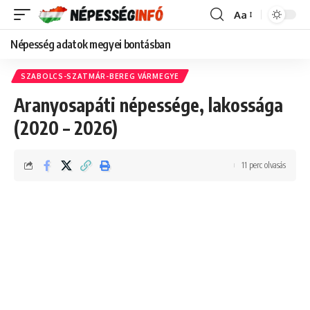
Aa
Font
Resizer
Népesség adatok megyei bontásban
SZABOLCS-SZATMÁR-BEREG VÁRMEGYE
Aranyosapáti népessége, lakossága
(2020 – 2026)
11 perc olvasás