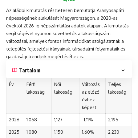
Az alábbi kimutatás részletesen bemutatja Aranyosapáti
népességének alakulását Magyarországon, a 2020-as
évektől 2026-ig népszámlálási adatok alapján. A kimutatás
segítségével nyomon követhetők a lakosságszám
változásai, amelyek fontos információkat szolgáltatnak a
település fejlesztési irányainak, társadalmi folyamataik és
gazdasági trendjeik megértéséhez is.
Tartalom
Év
Férfi
Női
Változás
Teljes
lakosság
lakosság
az előző
lakosság
évhez
képest
2026
1,068
1,127
-1.11%
2,195
2025
1,080
1,150
1.60%
2,230