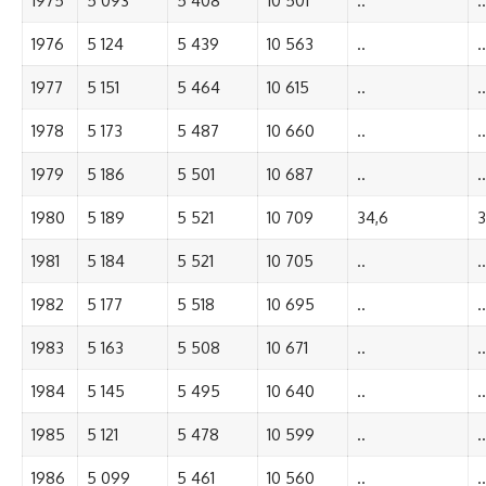
1975
5 093
5 408
10 501
..
..
1976
5 124
5 439
10 563
..
..
1977
5 151
5 464
10 615
..
..
1978
5 173
5 487
10 660
..
..
1979
5 186
5 501
10 687
..
..
1980
5 189
5 521
10 709
34,6
3
1981
5 184
5 521
10 705
..
..
1982
5 177
5 518
10 695
..
..
1983
5 163
5 508
10 671
..
..
1984
5 145
5 495
10 640
..
..
1985
5 121
5 478
10 599
..
..
1986
5 099
5 461
10 560
..
..