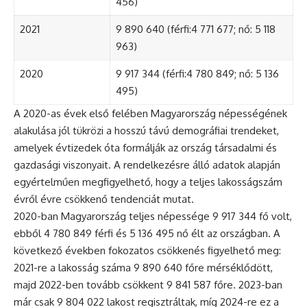
456)
2021
9 890 640 (férfi:4 771 677; nő: 5 118
963)
2020
9 917 344 (férfi:4 780 849; nő: 5 136
495)
A 2020-as évek első felében Magyarország népességének
alakulása jól tükrözi a hosszú távú demográfiai trendeket,
amelyek évtizedek óta formálják az ország társadalmi és
gazdasági viszonyait. A rendelkezésre álló adatok alapján
egyértelműen megfigyelhető, hogy a teljes lakosságszám
évről évre csökkenő tendenciát mutat.
2020-ban Magyarország teljes népessége 9 917 344 fő volt,
ebből 4 780 849 férfi és 5 136 495 nő élt az országban. A
következő években fokozatos csökkenés figyelhető meg:
2021-re a lakosság száma 9 890 640 főre mérséklődött,
majd 2022-ben tovább csökkent 9 841 587 főre. 2023-ban
már csak 9 804 022 lakost regisztráltak, míg 2024-re ez a