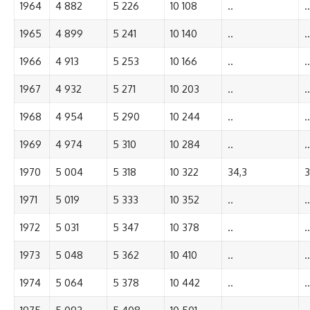
1964
4 882
5 226
10 108
..
..
1965
4 899
5 241
10 140
..
..
1966
4 913
5 253
10 166
..
..
1967
4 932
5 271
10 203
..
..
1968
4 954
5 290
10 244
..
..
1969
4 974
5 310
10 284
..
..
1970
5 004
5 318
10 322
34,3
3
1971
5 019
5 333
10 352
..
..
1972
5 031
5 347
10 378
..
..
1973
5 048
5 362
10 410
..
..
1974
5 064
5 378
10 442
..
..