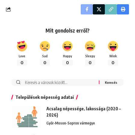
Mit gondolsz erről?
Love
Sad
Happy
Sleepy
Wink
0
0
0
0
0
Keresés:
Települések népesség adatai
Acsalag népessége, lakossága (2020 –
2026)
Győr-Moson-Sopron vármegye