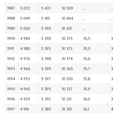
1987
5 072
5 437
10 509
..
..
1988
5 049
5 415
10 464
..
..
1989
5 026
5 395
10 421
..
..
1990
4 985
5 390
10 375
35,5
3
1991
4 980
5 393
10 373
35,5
3
1992
4 976
5 398
10 374
35,6
3
1993
4 966
5 399
10 365
35,7
3
1994
4 953
5 397
10 350
35,8
3
1995
4 942
5 395
10 337
35,9
3
1996
4 929
5 392
10 321
36,0
3
1997
4 916
5 385
10 301
36,1
4