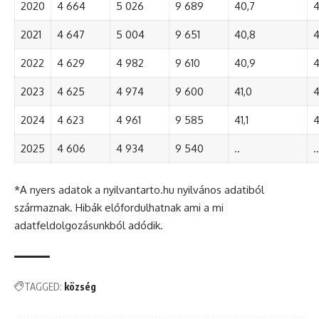
2020
4 664
5 026
9 689
40,7
4
2021
4 647
5 004
9 651
40,8
4
2022
4 629
4 982
9 610
40,9
4
2023
4 625
4 974
9 600
41,0
4
2024
4 623
4 961
9 585
41,1
4
2025
4 606
4 934
9 540
..
..
*A nyers adatok a nyilvantarto.hu nyilvános adatiból
származnak. Hibák előfordulhatnak ami a mi
adatfeldolgozásunkból adódik.
TAGGED:
község