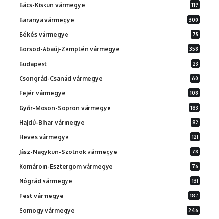
Bács-Kiskun vármegye
119
Baranya vármegye
300
Békés vármegye
75
Borsod-Abaúj-Zemplén vármegye
358
Budapest
23
Csongrád-Csanád vármegye
60
Fejér vármegye
108
Győr-Moson-Sopron vármegye
183
Hajdú-Bihar vármegye
82
Heves vármegye
121
Jász-Nagykun-Szolnok vármegye
78
Komárom-Esztergom vármegye
76
Nógrád vármegye
131
Pest vármegye
187
Somogy vármegye
246