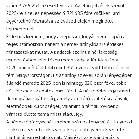
szám 9 765 254-re esett vissza. Az előrejelzések szerint
2025-re a teljes népesség 9 721 685 főre csökken, ami
egyértelmű folytatása az évtized elején megindult
lejtmenetnek.
Érdemes kiemelni, hogy a népességfogyás nem csupán a
teljes számokban, hanem a nemek arányában is érdekes
mintázatokat mutat. Az adatok szerint a női lakosság
minden évben jelentősen meghaladja a férfiak számát.
2020-ban például több mint 355 ezerrel volt több nő, mint
férfi Magyarországon. Ez az arány az évek során lényegében
állandó maradt: 2025-ben is mintegy 320 ezer fővel több
nőt jeleznek az adatok, mint férfit. A női többlet egy ismert
demográfiai sajátosság, amely az eltérő születési arányok,
életmódbeli különbségek, valamint a férfiak rövidebb
várható élettartama miatt alakul így.
A népességfogyás hátterében számos tényező áll. Egyrészt
csökken a születések száma: kevesebb gyermek születik,
mint ahányan elhaláloznak. Másrészt az elvándorlás is