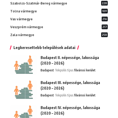
Szabolcs-Szatmár-Bereg vármegye
228
Tolna vármegye
109
Vas vármegye
216
Veszprém vármegye
217
Zala vármegye
258
Legkeresettebb települések adatai
Budapest II. népessége, lakossága
(2020 – 2026)
Budapest
Település típus:
fővárosi kerület
Budapest III. népessége, lakossága
(2020 – 2026)
Budapest
Település típus:
fővárosi kerület
Budapest IV. népessége, lakossága
(2020 – 2026)