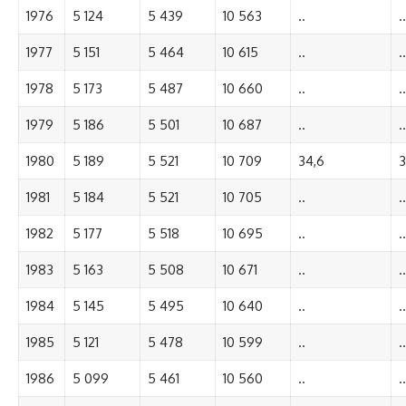
1976
5 124
5 439
10 563
..
..
1977
5 151
5 464
10 615
..
..
1978
5 173
5 487
10 660
..
..
1979
5 186
5 501
10 687
..
..
1980
5 189
5 521
10 709
34,6
3
1981
5 184
5 521
10 705
..
..
1982
5 177
5 518
10 695
..
..
1983
5 163
5 508
10 671
..
..
1984
5 145
5 495
10 640
..
..
1985
5 121
5 478
10 599
..
..
1986
5 099
5 461
10 560
..
..