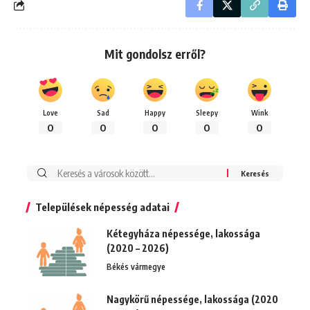
Mit gondolsz erről?
Love
Sad
Happy
Sleepy
Wink
0
0
0
0
0
Keresés:
Települések népesség adatai
Kétegyháza népessége, lakossága
(2020 – 2026)
Békés vármegye
Nagykörű népessége, lakossága (2020