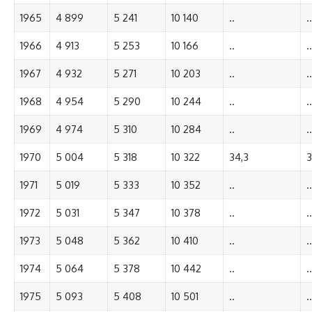
1965
4 899
5 241
10 140
..
..
1966
4 913
5 253
10 166
..
..
1967
4 932
5 271
10 203
..
..
1968
4 954
5 290
10 244
..
..
1969
4 974
5 310
10 284
..
..
1970
5 004
5 318
10 322
34,3
3
1971
5 019
5 333
10 352
..
..
1972
5 031
5 347
10 378
..
..
1973
5 048
5 362
10 410
..
..
1974
5 064
5 378
10 442
..
..
1975
5 093
5 408
10 501
..
..