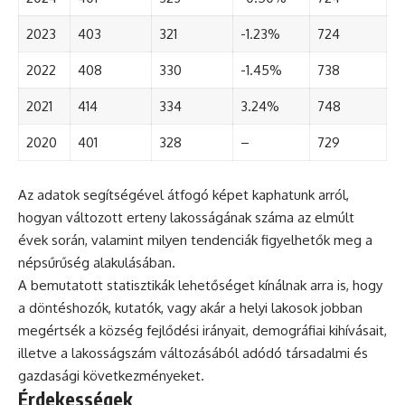
2023
403
321
-1.23%
724
2022
408
330
-1.45%
738
2021
414
334
3.24%
748
2020
401
328
–
729
Az adatok segítségével átfogó képet kaphatunk arról,
hogyan változott erteny lakosságának száma az elmúlt
évek során, valamint milyen tendenciák figyelhetők meg a
népsűrűség alakulásában.
A bemutatott statisztikák lehetőséget kínálnak arra is, hogy
a döntéshozók, kutatók, vagy akár a helyi lakosok jobban
megértsék a község fejlődési irányait, demográfiai kihívásait,
illetve a lakosságszám változásából adódó társadalmi és
gazdasági következményeket.
Érdekességek