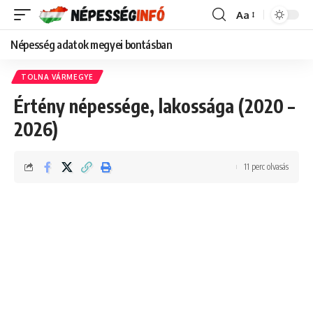
Aa
Font
Resizer
Népesség adatok megyei bontásban
TOLNA VÁRMEGYE
Értény népessége, lakossága (2020 –
2026)
11 perc olvasás