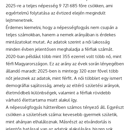
2025-re a teljes népesség 9 721 685 főre csökken, ami
egyértelmű folytatása az évtized elején megindult
lejtmenetnek.
Érdemes kiemelni, hogy a népességfogyás nem csupán a
teljes számokban, hanem a nemek arányában is érdekes
mintázatokat mutat. Az adatok szerint a női lakosság
minden évben jelentősen meghaladja a férfiak számát.
2020-ban például több mint 355 ezerrel volt több nő, mint
férfi Magyarországon. Ez az arány az évek során lényegében
állandó maradt: 2025-ben is mintegy 320 ezer fővel több
nőt jeleznek az adatok, mint férfit. A női többlet egy ismert
demográfiai sajátosság, amely az eltérő születési arányok,
életmódbeli különbségek, valamint a férfiak rövidebb
várható élettartama miatt alakul így.
A népességfogyás hátterében számos tényező áll. Egyrészt
csökken a születések száma: kevesebb gyermek születik,
mint ahányan elhaláloznak. Másrészt az elvándorlás is
jelentős hatással van az adatok alakulására, hiszen sok