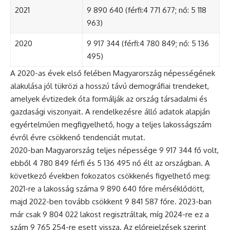
2021
9 890 640 (férfi:4 771 677; nő: 5 118
963)
2020
9 917 344 (férfi:4 780 849; nő: 5 136
495)
A 2020-as évek első felében Magyarország népességének
alakulása jól tükrözi a hosszú távú demográfiai trendeket,
amelyek évtizedek óta formálják az ország társadalmi és
gazdasági viszonyait. A rendelkezésre álló adatok alapján
egyértelműen megfigyelhető, hogy a teljes lakosságszám
évről évre csökkenő tendenciát mutat.
2020-ban Magyarország teljes népessége 9 917 344 fő volt,
ebből 4 780 849 férfi és 5 136 495 nő élt az országban. A
következő években fokozatos csökkenés figyelhető meg:
2021-re a lakosság száma 9 890 640 főre mérséklődött,
majd 2022-ben tovább csökkent 9 841 587 főre. 2023-ban
már csak 9 804 022 lakost regisztráltak, míg 2024-re ez a
szám 9 765 254-re esett vissza. Az előrejelzések szerint