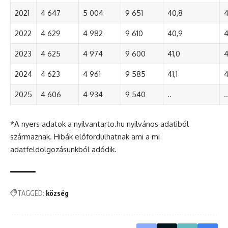
2021
4 647
5 004
9 651
40,8
4
2022
4 629
4 982
9 610
40,9
4
2023
4 625
4 974
9 600
41,0
4
2024
4 623
4 961
9 585
41,1
4
2025
4 606
4 934
9 540
..
..
*A nyers adatok a nyilvantarto.hu nyilvános adatiból
származnak. Hibák előfordulhatnak ami a mi
adatfeldolgozásunkból adódik.
TAGGED:
község