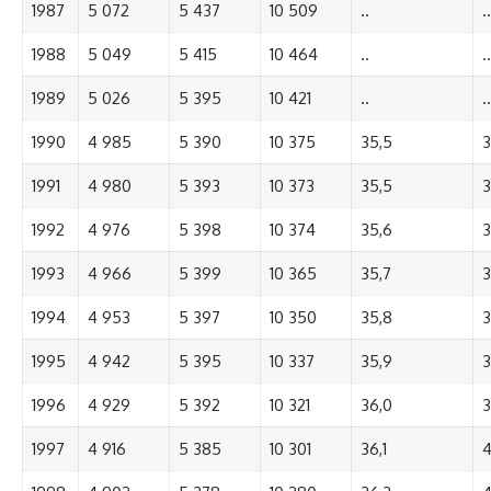
1987
5 072
5 437
10 509
..
..
1988
5 049
5 415
10 464
..
..
1989
5 026
5 395
10 421
..
..
1990
4 985
5 390
10 375
35,5
3
1991
4 980
5 393
10 373
35,5
3
1992
4 976
5 398
10 374
35,6
3
1993
4 966
5 399
10 365
35,7
3
1994
4 953
5 397
10 350
35,8
3
1995
4 942
5 395
10 337
35,9
3
1996
4 929
5 392
10 321
36,0
3
1997
4 916
5 385
10 301
36,1
4