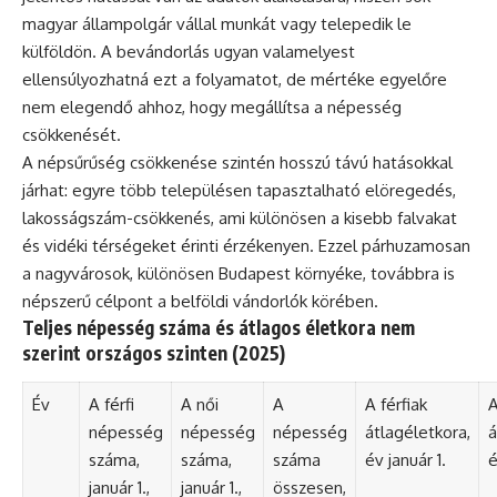
magyar állampolgár vállal munkát vagy telepedik le
külföldön. A bevándorlás ugyan valamelyest
ellensúlyozhatná ezt a folyamatot, de mértéke egyelőre
nem elegendő ahhoz, hogy megállítsa a népesség
csökkenését.
A népsűrűség csökkenése szintén hosszú távú hatásokkal
járhat: egyre több településen tapasztalható elöregedés,
lakosságszám-csökkenés, ami különösen a kisebb falvakat
és vidéki térségeket érinti érzékenyen. Ezzel párhuzamosan
a nagyvárosok, különösen Budapest környéke, továbbra is
népszerű célpont a belföldi vándorlók körében.
Teljes népesség száma és átlagos életkora nem
szerint országos szinten (2025)
Év
A férfi
A női
A
A férfiak
A
népesség
népesség
népesség
átlagéletkora,
á
száma,
száma,
száma
év január 1.
é
január 1.,
január 1.,
összesen,