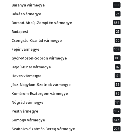
Baranya vármegye
300
Békés vármegye
75
Borsod-Abaúj-Zemplén vármegye
358
Budapest
23
Csongrád-Csanád vármegye
60
Fejér vármegye
108
Győr-Moson-Sopron vármegye
183
Hajdú-Bihar vármegye
82
Heves vármegye
121
Jász-Nagykun-Szolnok vármegye
78
Komárom-Esztergom vármegye
76
Nógrád vármegye
131
Pest vármegye
187
Somogy vármegye
246
Szabolcs-Szatmár-Bereg vármegye
228