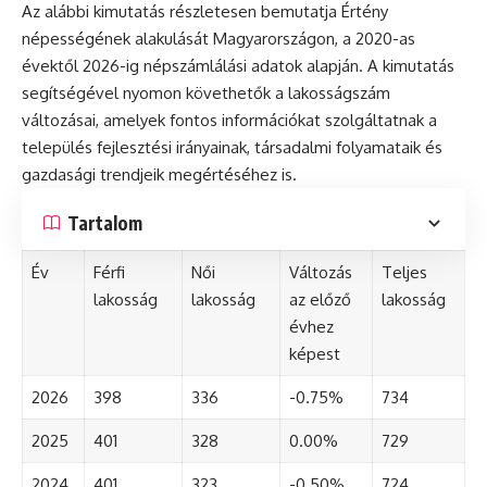
Az alábbi kimutatás részletesen bemutatja Értény
népességének alakulását Magyarországon, a 2020-as
évektől 2026-ig népszámlálási adatok alapján. A kimutatás
segítségével nyomon követhetők a lakosságszám
változásai, amelyek fontos információkat szolgáltatnak a
település fejlesztési irányainak, társadalmi folyamataik és
gazdasági trendjeik megértéséhez is.
Tartalom
Év
Férfi
Női
Változás
Teljes
lakosság
lakosság
az előző
lakosság
évhez
képest
2026
398
336
-0.75%
734
2025
401
328
0.00%
729
2024
401
323
-0.50%
724