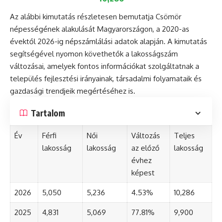
Az alábbi kimutatás részletesen bemutatja Csömör
népességének alakulását Magyarországon, a 2020-as
évektől 2026-ig népszámlálási adatok alapján. A kimutatás
segítségével nyomon követhetők a lakosságszám
változásai, amelyek fontos információkat szolgáltatnak a
település fejlesztési irányainak, társadalmi folyamataik és
gazdasági trendjeik megértéséhez is.
Tartalom
Év
Férfi
Női
Változás
Teljes
lakosság
lakosság
az előző
lakosság
évhez
képest
2026
5,050
5,236
4.53%
10,286
2025
4,831
5,069
77.81%
9,900