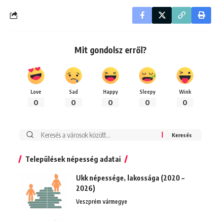
Mit gondolsz erről?
Love
Sad
Happy
Sleepy
Wink
0
0
0
0
0
Keresés:
Települések népesség adatai
Ukk népessége, lakossága (2020 –
2026)
Veszprém vármegye