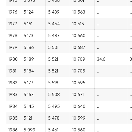
1975
5 093
5 408
10 501
..
..
1976
5 124
5 439
10 563
..
..
1977
5 151
5 464
10 615
..
..
1978
5 173
5 487
10 660
..
..
1979
5 186
5 501
10 687
..
..
1980
5 189
5 521
10 709
34,6
3
1981
5 184
5 521
10 705
..
..
1982
5 177
5 518
10 695
..
..
1983
5 163
5 508
10 671
..
..
1984
5 145
5 495
10 640
..
..
1985
5 121
5 478
10 599
..
..
1986
5 099
5 461
10 560
..
..