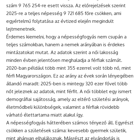
szám 9 765 254-re esett vissza. Az előrejelzések szerint
2025-re a teljes népesség 9 721 685 főre csökken, ami
egyértelmű folytatása az évtized elején megindult
lejtmenetnek.
Érdemes kiemelni, hogy a népességfogyás nem csupán a
teljes számokban, hanem a nemek arányában is érdekes
mintázatokat mutat. Az adatok szerint a női lakosság
minden évben jelentősen meghaladja a férfiak számát.
2020-ban például több mint 355 ezerrel volt több nő, mint
férfi Magyarországon. Ez az arány az évek során lényegében
állandó maradt: 2025-ben is mintegy 320 ezer fővel több
nőt jeleznek az adatok, mint férfit. A női többlet egy ismert
demográfiai sajátosság, amely az eltérő születési arányok,
életmódbeli különbségek, valamint a férfiak rövidebb
várható élettartama miatt alakul így.
A népességfogyás hátterében számos tényező áll. Egyrészt
csökken a születések száma: kevesebb gyermek születik,
mint ahányan elhaláloznak. Másrészt az elvándorlás is