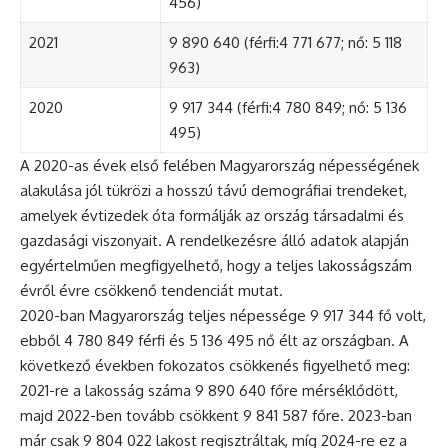
456)
2021
9 890 640 (férfi:4 771 677; nő: 5 118
963)
2020
9 917 344 (férfi:4 780 849; nő: 5 136
495)
A 2020-as évek első felében Magyarország népességének
alakulása jól tükrözi a hosszú távú demográfiai trendeket,
amelyek évtizedek óta formálják az ország társadalmi és
gazdasági viszonyait. A rendelkezésre álló adatok alapján
egyértelműen megfigyelhető, hogy a teljes lakosságszám
évről évre csökkenő tendenciát mutat.
2020-ban Magyarország teljes népessége 9 917 344 fő volt,
ebből 4 780 849 férfi és 5 136 495 nő élt az országban. A
következő években fokozatos csökkenés figyelhető meg:
2021-re a lakosság száma 9 890 640 főre mérséklődött,
majd 2022-ben tovább csökkent 9 841 587 főre. 2023-ban
már csak 9 804 022 lakost regisztráltak, míg 2024-re ez a