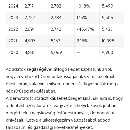
2024
2,717
2,782
-0.18%
5,499
2023
2,722
2,784
1.15%
5,506
2022
2,691
2,742
-45.47%
5,433
2021
4,935
5,163
2.15%
10,098
2020
4,831
5,069
–
9,900
Az adatok segítségével átfogó képet kaphatunk arról,
hogyan változott Csomor lakosságának száma az elmúlt
évek során, valamint milyen tendenciák figyelhetők meg a
népsűrűség alakulásában.
A bemutatott statisztikák lehetőséget kínálnak arra is, hogy
a döntéshozók, kutatók, vagy akár a helyi lakosok jobban
megértsék a nagyközség fejlődési irányait, demográfiai
kihívásait, illetve a lakosságszám változásából adódó
társadalmi és gazdasági következményeket.