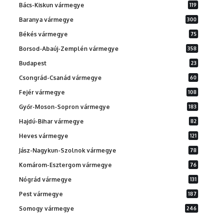
Bács-Kiskun vármegye
119
Baranya vármegye
300
Békés vármegye
75
Borsod-Abaúj-Zemplén vármegye
358
Budapest
23
Csongrád-Csanád vármegye
60
Fejér vármegye
108
Győr-Moson-Sopron vármegye
183
Hajdú-Bihar vármegye
82
Heves vármegye
121
Jász-Nagykun-Szolnok vármegye
78
Komárom-Esztergom vármegye
76
Nógrád vármegye
131
Pest vármegye
187
Somogy vármegye
246