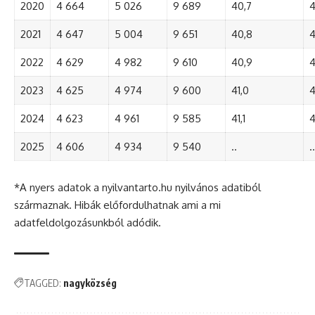
2020
4 664
5 026
9 689
40,7
4
2021
4 647
5 004
9 651
40,8
4
2022
4 629
4 982
9 610
40,9
4
2023
4 625
4 974
9 600
41,0
4
2024
4 623
4 961
9 585
41,1
4
2025
4 606
4 934
9 540
..
..
*A nyers adatok a nyilvantarto.hu nyilvános adatiból
származnak. Hibák előfordulhatnak ami a mi
adatfeldolgozásunkból adódik.
TAGGED:
nagyközség