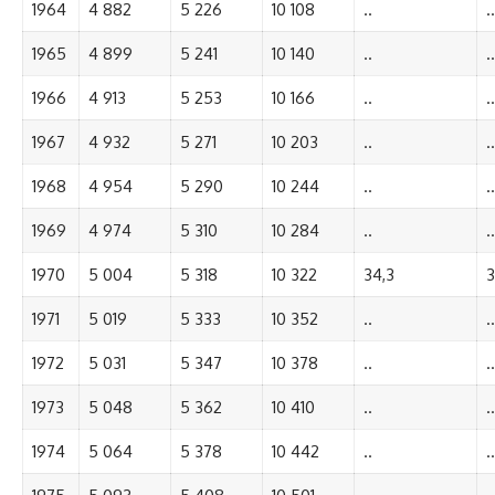
1964
4 882
5 226
10 108
..
..
1965
4 899
5 241
10 140
..
..
1966
4 913
5 253
10 166
..
..
1967
4 932
5 271
10 203
..
..
1968
4 954
5 290
10 244
..
..
1969
4 974
5 310
10 284
..
..
1970
5 004
5 318
10 322
34,3
3
1971
5 019
5 333
10 352
..
..
1972
5 031
5 347
10 378
..
..
1973
5 048
5 362
10 410
..
..
1974
5 064
5 378
10 442
..
..