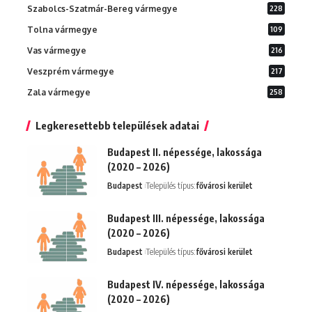
Szabolcs-Szatmár-Bereg vármegye
228
Tolna vármegye
109
Vas vármegye
216
Veszprém vármegye
217
Zala vármegye
258
Legkeresettebb települések adatai
Budapest II. népessége, lakossága
(2020 – 2026)
Budapest
Település típus:
fővárosi kerület
Budapest III. népessége, lakossága
(2020 – 2026)
Budapest
Település típus:
fővárosi kerület
Budapest IV. népessége, lakossága
(2020 – 2026)