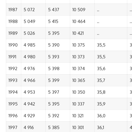
1987
5 072
5 437
10 509
..
..
1988
5 049
5 415
10 464
..
..
1989
5 026
5 395
10 421
..
..
1990
4 985
5 390
10 375
35,5
3
1991
4 980
5 393
10 373
35,5
3
1992
4 976
5 398
10 374
35,6
3
1993
4 966
5 399
10 365
35,7
3
1994
4 953
5 397
10 350
35,8
3
1995
4 942
5 395
10 337
35,9
3
1996
4 929
5 392
10 321
36,0
3
1997
4 916
5 385
10 301
36,1
4