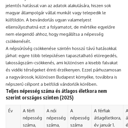
jelentős hatással van az adatok alakulására, hiszen sok
magyar állampolgár vállal munkát vagy telepedik le
külföldön. A bevándorlás ugyan valamelyest
ellensúlyozhatná ezt a folyamatot, de mértéke egyelőre
nem elegendő ahhoz, hogy megállítsa a népesség
csökkenését.
A népsűrűség csökkenése szintén hosszú távú hatásokkal
járhat: egyre több településen tapasztalható elöregedés,
lakosságszám-csökkenés, ami különösen a kisebb falvakat
és vidéki térségeket érinti érzékenyen. Ezzel párhuzamosan
a nagyvárosok, különösen Budapest környéke, továbbra is
népszerű célpont a belföldi vándorlók körében.
Teljes népesség száma és átlagos életkora nem
szerint országos szinten (2025)
Év
A férfi
A női
A
A férfiak
A
népesség
népesség
népesség
átlagéletkora,
á
száma,
száma,
száma
év január 1.
é