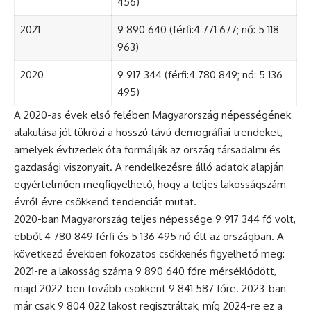
456)
2021
9 890 640 (férfi:4 771 677; nő: 5 118
963)
2020
9 917 344 (férfi:4 780 849; nő: 5 136
495)
A 2020-as évek első felében Magyarország népességének
alakulása jól tükrözi a hosszú távú demográfiai trendeket,
amelyek évtizedek óta formálják az ország társadalmi és
gazdasági viszonyait. A rendelkezésre álló adatok alapján
egyértelműen megfigyelhető, hogy a teljes lakosságszám
évről évre csökkenő tendenciát mutat.
2020-ban Magyarország teljes népessége 9 917 344 fő volt,
ebből 4 780 849 férfi és 5 136 495 nő élt az országban. A
következő években fokozatos csökkenés figyelhető meg:
2021-re a lakosság száma 9 890 640 főre mérséklődött,
majd 2022-ben tovább csökkent 9 841 587 főre. 2023-ban
már csak 9 804 022 lakost regisztráltak, míg 2024-re ez a