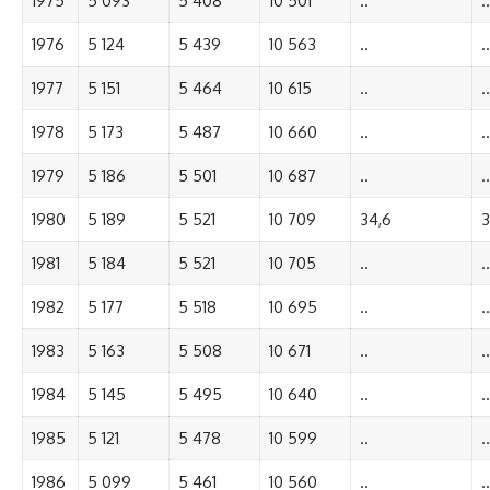
1975
5 093
5 408
10 501
..
..
1976
5 124
5 439
10 563
..
..
1977
5 151
5 464
10 615
..
..
1978
5 173
5 487
10 660
..
..
1979
5 186
5 501
10 687
..
..
1980
5 189
5 521
10 709
34,6
3
1981
5 184
5 521
10 705
..
..
1982
5 177
5 518
10 695
..
..
1983
5 163
5 508
10 671
..
..
1984
5 145
5 495
10 640
..
..
1985
5 121
5 478
10 599
..
..
1986
5 099
5 461
10 560
..
..