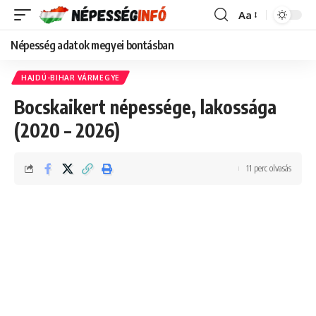
Aa
Font
Resizer
Népesség adatok megyei bontásban
HAJDÚ-BIHAR VÁRMEGYE
Bocskaikert népessége, lakossága
(2020 – 2026)
11 perc olvasás