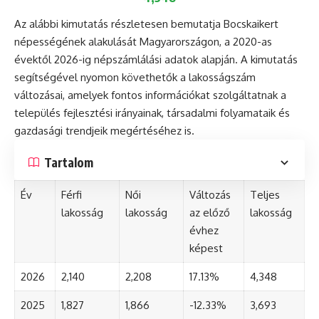
Az alábbi kimutatás részletesen bemutatja Bocskaikert
népességének alakulását Magyarországon, a 2020-as
évektől 2026-ig népszámlálási adatok alapján. A kimutatás
segítségével nyomon követhetők a lakosságszám
változásai, amelyek fontos információkat szolgáltatnak a
település fejlesztési irányainak, társadalmi folyamataik és
gazdasági trendjeik megértéséhez is.
Tartalom
Év
Férfi
Női
Változás
Teljes
lakosság
lakosság
az előző
lakosság
évhez
képest
2026
2,140
2,208
17.13%
4,348
2025
1,827
1,866
-12.33%
3,693