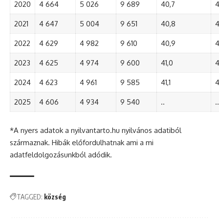
2020
4 664
5 026
9 689
40,7
4
2021
4 647
5 004
9 651
40,8
4
2022
4 629
4 982
9 610
40,9
4
2023
4 625
4 974
9 600
41,0
4
2024
4 623
4 961
9 585
41,1
4
2025
4 606
4 934
9 540
..
..
*A nyers adatok a nyilvantarto.hu nyilvános adatiból
származnak. Hibák előfordulhatnak ami a mi
adatfeldolgozásunkból adódik.
TAGGED:
község