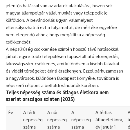
jelentős hatással van az adatok alakulására, hiszen sok
magyar állampolgár vállal munkát vagy telepedik le
külföldön. A bevándorlás ugyan valamelyest
ellensúlyozhatná ezt a folyamatot, de mértéke egyelőre
nem elegendő ahhoz, hogy megállítsa a népesség
csökkenését.
A népsűrűség csökkenése szintén hosszú távú hatásokkal
járhat: egyre több településen tapasztalható elöregedés,
lakosságszám-csökkenés, ami különösen a kisebb falvakat
és vidéki térségeket érinti érzékenyen. Ezzel párhuzamosan
a nagyvárosok, különösen Budapest környéke, továbbra is
népszerű célpont a belföldi vándorlók körében.
Teljes népesség száma és átlagos életkora nem
szerint országos szinten (2025)
Év
A férfi
A női
A
A férfiak
A
népesség
népesség
népesség
átlagéletkora,
á
száma,
száma,
száma
év január 1.
é