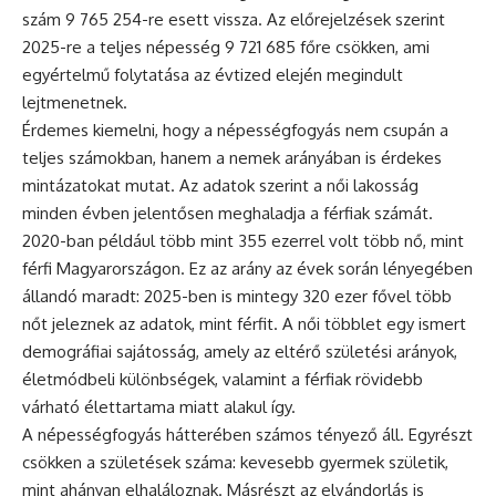
szám 9 765 254-re esett vissza. Az előrejelzések szerint
2025-re a teljes népesség 9 721 685 főre csökken, ami
egyértelmű folytatása az évtized elején megindult
lejtmenetnek.
Érdemes kiemelni, hogy a népességfogyás nem csupán a
teljes számokban, hanem a nemek arányában is érdekes
mintázatokat mutat. Az adatok szerint a női lakosság
minden évben jelentősen meghaladja a férfiak számát.
2020-ban például több mint 355 ezerrel volt több nő, mint
férfi Magyarországon. Ez az arány az évek során lényegében
állandó maradt: 2025-ben is mintegy 320 ezer fővel több
nőt jeleznek az adatok, mint férfit. A női többlet egy ismert
demográfiai sajátosság, amely az eltérő születési arányok,
életmódbeli különbségek, valamint a férfiak rövidebb
várható élettartama miatt alakul így.
A népességfogyás hátterében számos tényező áll. Egyrészt
csökken a születések száma: kevesebb gyermek születik,
mint ahányan elhaláloznak. Másrészt az elvándorlás is