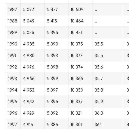
1987
5 072
5 437
10 509
..
..
1988
5 049
5 415
10 464
..
..
1989
5 026
5 395
10 421
..
..
1990
4 985
5 390
10 375
35,5
3
1991
4 980
5 393
10 373
35,5
3
1992
4 976
5 398
10 374
35,6
3
1993
4 966
5 399
10 365
35,7
3
1994
4 953
5 397
10 350
35,8
3
1995
4 942
5 395
10 337
35,9
3
1996
4 929
5 392
10 321
36,0
3
1997
4 916
5 385
10 301
36,1
4