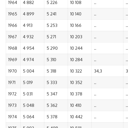
1964
4 882
5 226
10 108
..
..
1965
4 899
5 241
10 140
..
..
1966
4 913
5 253
10 166
..
..
1967
4 932
5 271
10 203
..
..
1968
4 954
5 290
10 244
..
..
1969
4 974
5 310
10 284
..
..
1970
5 004
5 318
10 322
34,3
3
1971
5 019
5 333
10 352
..
..
1972
5 031
5 347
10 378
..
..
1973
5 048
5 362
10 410
..
..
1974
5 064
5 378
10 442
..
..