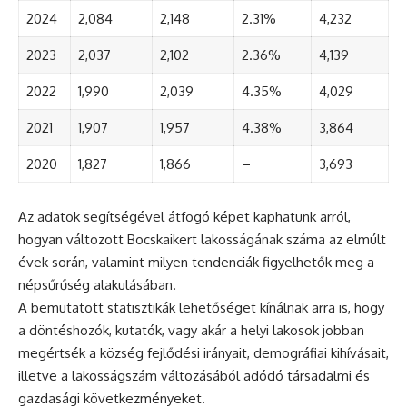
2024
2,084
2,148
2.31%
4,232
2023
2,037
2,102
2.36%
4,139
2022
1,990
2,039
4.35%
4,029
2021
1,907
1,957
4.38%
3,864
2020
1,827
1,866
–
3,693
Az adatok segítségével átfogó képet kaphatunk arról,
hogyan változott Bocskaikert lakosságának száma az elmúlt
évek során, valamint milyen tendenciák figyelhetők meg a
népsűrűség alakulásában.
A bemutatott statisztikák lehetőséget kínálnak arra is, hogy
a döntéshozók, kutatók, vagy akár a helyi lakosok jobban
megértsék a község fejlődési irányait, demográfiai kihívásait,
illetve a lakosságszám változásából adódó társadalmi és
gazdasági következményeket.