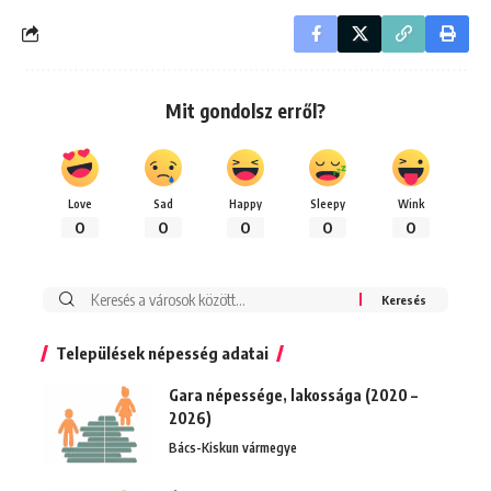
Mit gondolsz erről?
Love
Sad
Happy
Sleepy
Wink
0
0
0
0
0
Keresés:
Települések népesség adatai
Gara népessége, lakossága (2020 –
2026)
Bács-Kiskun vármegye