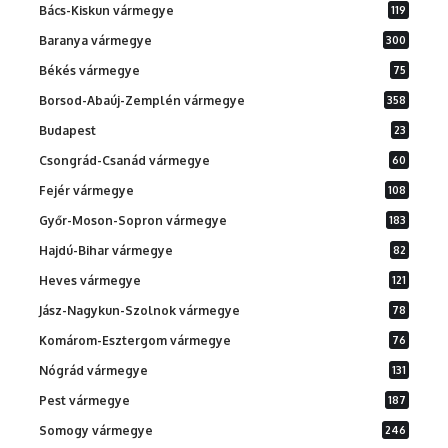
Bács-Kiskun vármegye
119
Baranya vármegye
300
Békés vármegye
75
Borsod-Abaúj-Zemplén vármegye
358
Budapest
23
Csongrád-Csanád vármegye
60
Fejér vármegye
108
Győr-Moson-Sopron vármegye
183
Hajdú-Bihar vármegye
82
Heves vármegye
121
Jász-Nagykun-Szolnok vármegye
78
Komárom-Esztergom vármegye
76
Nógrád vármegye
131
Pest vármegye
187
Somogy vármegye
246