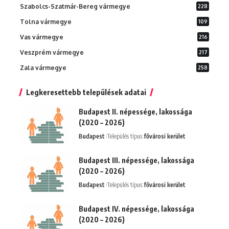
Szabolcs-Szatmár-Bereg vármegye
228
Tolna vármegye
109
Vas vármegye
216
Veszprém vármegye
217
Zala vármegye
258
Legkeresettebb települések adatai
Budapest II. népessége, lakossága
(2020 – 2026)
Budapest
Település típus:
fővárosi kerület
Budapest III. népessége, lakossága
(2020 – 2026)
Budapest
Település típus:
fővárosi kerület
Budapest IV. népessége, lakossága
(2020 – 2026)